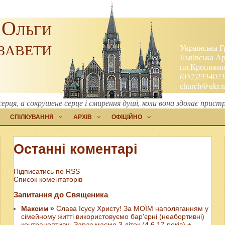
 Ольги
завети
Українська Г
Львівська Ар
пл.Кропивниц
(032)2334073
church@ukr.n
ерця, а сокрушене серце і смирення душі, коли вона здолає прист
СПІЛКУВАННЯ
АРХІВ
ОФІЦІЙНО
Останні коментарі
Підписатись по RSS
Список коментаторів
Запитання до Священика
Максим »
Слава Ісусу Христу! За МОЇМ наполяганням у
сімейному житті використовуємо бар'єрні (неабортивні)
контрацептиви. Зараз маємо 3 діток (4,6,17 років) +...