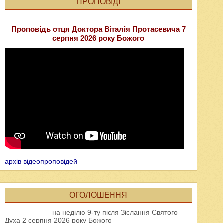
ПРОПОВІДІ
Проповідь отця Доктора Віталія Протасевича 7
серпня 2026 року Божого
архів відеопроповідей
ОГОЛОШЕННЯ
на неділю 9-ту після Зіслання Святого
Духа 2 серпня 2026 року Божого