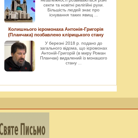
незалежності розвиваються різні
секти та новітні релігійні рухи.
Більшість людей знає про
існування таких явищ
...
Колишнього ієромонаха Антонія-Григорія
(Планчака) позбавлено клірицького стану
У березні 2018 р. подано до
загального відома, що ієромонах
Антоній-Григорій (в миру Роман
Планчак) видалений із монашого
стану
...