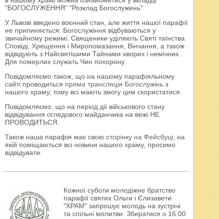
в нашому храмі можна ознайомитися у вкладці
"БОГОСЛУЖЕННЯ" "Розклад Богослужень"
У Львові введено воєнний стан, але життя нашої парафії
не припиняється: Богослужіння відбуваються у
звичайному режимі. Священики уділяють Святі таїнства
Сповіді, Хрещення і Миропомазання, Вінчання, а також
відвідують з Найсвятішими Тайнами хворих і немічних.
Для померлих служать Чин похорону.
Повідомляємо також, що на нашому парафіяльному
сайті проводиться
пряма трансляція Богослужінь
з
нашого храму, тому всі мають змогу цим скористатися.
Повідомляємо, що на період дії військового стану
відвідування оглядового майданчика на вежі НЕ
ПРОВОДИТЬСЯ.
Також наша парафія має свою
сторінку на Фейсбуці
, на
якій поміщаються всі новини нашого храму, просимо
відвідувати.
Кожної суботи молодіжне братство
парафії святих Ольги і Єлизавети
"ХРАМ" запрошує молодь на зустрічі
та спільні молитви. Збиратися о 16.00