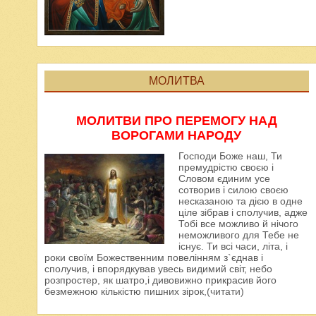
МОЛИТВА
МОЛИТВИ ПРО ПЕРЕМОГУ НАД
ВОРОГАМИ НАРОДУ
Господи Боже наш, Ти
премудрістю своєю і
Словом єдиним усе
сотворив і силою своєю
несказаною та дією в одне
ціле зібрав і сполучив, адже
Тобі все можливо й нічого
неможливого для Тебе не
існує. Ти всі часи, літа, і
роки своїм Божественним повелінням з`єднав і
сполучив, і впорядкував увесь видимий світ, небо
розпростер, як шатро,і дивовижно прикрасив його
безмежною кількістю пишних зірок,
(читати)