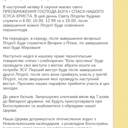
В наступний четвер 6 серпня маємо свято
ПРЕОБРАЖЕННЯ ГОСПОДА БОГА І СПАСА НАШОГО
ІСУСА ХРИСТА. В цей деннь Святу Літургію будемо
служити о 8.00, 10.00, 12.99 та о 18.00, після
завершення кожної Літургії буде освячення
першоплодів.
На передодні, в середу, після завершення вечірньої
Літургії буде служитися Вечірня з Літією, по завершення
якої буде Мированя
Наступної неділі в нашому храмі тернопільське
товариство сліпих і слабозрячих "Біла тростина" буде
проводити свої виступи з метою зібрати кошти на
потреби ЗСУ. Перший виступ буде після завершення
другої Літургії, після чого вони приймуть участь у третій
Літургії, після звершення якої проведуть наступний
виступ. Просимо наших парафіян прийняти участь в цих
заходах.
До уваги батьків. Запрошуємо хлопчиків віком від 7 років
до Вівтарної дружини, які будуть прислуговувати при
Богослужіннях та знайомитися з обрядами нашої
Церкви.
Наша Церква дотримується літочислення згідно з
Новоюльянським календарем, з розкладом Богослужінь