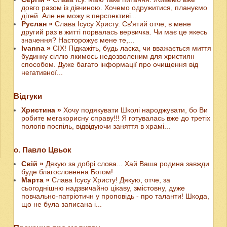
довго разом із дівчиною. Хочемо одружитися, плануємо
дітей. Але не можу в перспективі...
Руслан »
Слава Ісусу Христу. Св'ятий отче, в мене
другий раз в житті порвалась вервичка. Чи має це якесь
значення? Насторожує мене те,...
Ivanna »
СІХ! Підкажіть, будь ласка, чи вважається миття
будинку сіллю якимось недозволеним для християн
способом. Дуже багато інформації про очищення від
негативної...
Відгуки
Христина »
Хочу подякувати Школі народжувати, бо Ви
робите мегакорисну справу!!! Я готувалась вже до третіх
пологів поспіль, відвідуючи заняття в храмі...
о. Павло Цвьок
Свій »
Дякую за добрі слова... Хай Ваша родина завжди
буде благословенна Богом!
Марта »
Слава Ісусу Христу! Дякую, отче, за
сьогоднішню надзвичайно цікаву, змістовну, дуже
повчально-патріотичн у проповідь - про таланти! Шкода,
що не була записана і...