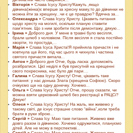
Вікторія »
Слава Ісусу Христу!Кажуть ,якщо
дівчина(жінка)є вперше за хресну маму,то до дівчинки не
можна йти за хрещену...чи є це правдою? Вдячна за...
Олександра »
Слава Ісусу Христу. Цікавить питання
щодо хресту на могилі, оскільки планую ставити
пам'ятник. Що з ним зробити після демонтажу, дякую...
Ірина »
Доброго дня. У мене в травні було весілля,
брали шлюб з чоловіком. Після весілля я стала постійно
хворіти, то простуда,...
Марія »
Слава Ісуса Христа!Я прийняла причастя і не
ковтнула ще його, під час цього я чихнула і частина
святого причастя випала...
Антон »
Доброго дня Отче, будь ласка: допоможіть
розібратися. Цієї неділі я був присутній на хрещенні
свого похресника, нас було дві пари....
Галина »
Слава Ісусу Христу! Отче, цікавить таке
питання: у нас донька Злата (хрещена Софією). Скоро
очікуємо ще на одну донечку. Хочемо...
Ольга »
Слава Ісусу Христу! Отче, прошу сказати, чи
можна взяти церковний шлюб без реєстрації в РАЦСі?
Дякую!
Олеся »
Слава Ісусу Христу! На жаль, ми живемо у
такому світі, де існує страшне слово “війна”,коли треба
брати в руки зброю...
Сергій »
Слава Ісу. Маю таке питання. Живемо вже
довго разом із дівчиною. Хочемо одружитися, плануємо
дітей. Але не можу в перспективі...
Сергій »
Слава Ісу. Маю таке питання. Живемо вже