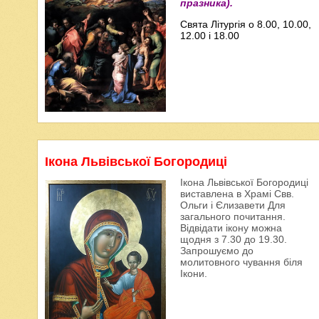
празника).
Свята Літургія о 8.00, 10.00,
12.00 і 18.00
Ікона Львівської Богородиці
Ікона Львівської Богородиці
виставлена в Храмі Свв.
Ольги і Єлизавети Для
загального почитання.
Відвідати ікону можна
щодня з 7.30 до 19.30.
Запрошуємо до
молитовного чування біля
Ікони.