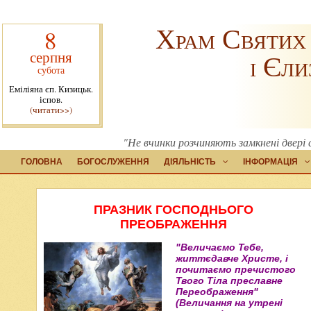
Храм Святих
8
серпня
і Єли
субота
Еміліяна єп. Кизицьк.
іспов.
(читати>>)
"Не вчинки розчиняють замкнені двері с
ГОЛОВНА
БОГОСЛУЖЕННЯ
ДІЯЛЬНІСТЬ
ІНФОРМАЦІЯ
ПРАЗНИК ГОСПОДНЬОГО
ПРЕОБРАЖЕННЯ
"Величаємо Тебе,
життєдавче Христе, і
почитаємо пречистого
Твого Тіла преславне
Переображення"
(Величання на утрені