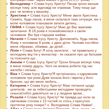
Володимир »
Слава Ісусу Христу! Писав трохи менше
місяця тому, але відповіді не отримав. Тому пишу ще
раз: чи можна у вашому...
Христина »
Слава Ісусу Христу! Мене звати Христина.
Скажіть, будь-ласка, в мене склалася така ситуація, ми з
моїм чоловіком планували зачати дитину,...
ГАННА »
Слава Ісусу Христу! Маю до Вас важливе
запитання. В 18 років я познайомилася з своїм
чоловіком. Він був старшим майже...
Наталія »
Слава Ісусу Хресту. Допоможіть, будь-ласка.
Живу з чоловіком 8 років, є двоє діток. Чоловік постійно
мене ображає, обзиває, до дітей...
Лілія »
Слава Богу! Я хочу запитати: - чи правильно у
молодому віці іти у монастир - як сказати про це батькам
та пояснити що...
Анонім »
Слава Ісусу Христу! Трохи більше місяця тому
в мене помер дідусь. Чого не можна робити під час
жалоби і скільки...
Віка »
Слава Ісусу Христу!Я зустрічалась з одруженим
чоловіком три роки.Дуже кохала його і вірила у його
брехню, що він мене любить,...
Катерина »
Слава Ісусу Христу! Маю питання щодо
цілителів , які за тибетськими методами проводять
сеанси(тобто дивляться чи є у людини вроки...
Розалія »
Слава Ісусу Христу! Чи правда,що коли за
святковим столом є 13 гостей,то хтось з присутніх
протягом року помре? о. Володимир Слава Навіки!...
АЛла »
Слава Ісусу Христу! Підкажіть, будь ласка, чи