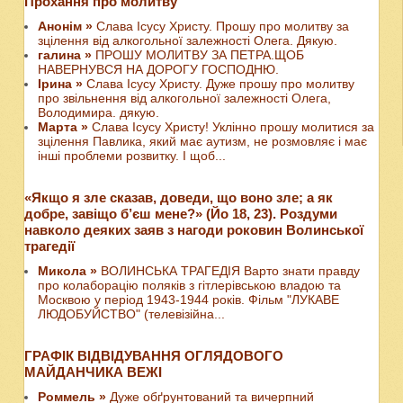
Прохання про молитву
Анонім »
Слава Ісусу Христу. Прошу про молитву за
зцілення від алкогольної залежності Олега. Дякую.
галина »
ПРОШУ МОЛИТВУ ЗА ПЕТРА.ЩОБ
НАВЕРНУВСЯ НА ДОРОГУ ГОСПОДНЮ.
Ірина »
Слава Ісусу Христу. Дуже прошу про молитву
про звільнення від алкогольної залежності Олега,
Володимира. дякую.
Марта »
Слава Ісусу Христу! Уклінно прошу молитися за
зцілення Павлика, який має аутизм, не розмовляє і має
інші проблеми розвитку. І щоб...
«Якщо я зле сказав, доведи, що воно зле; а як
добре, завіщо б’єш мене?» (Йо 18, 23). Роздуми
навколо деяких заяв з нагоди роковин Волинської
трагедії
Микола »
ВОЛИНСЬКА ТРАГЕДІЯ Варто знати правду
про колаборацію поляків з гітлерівською владою та
Москвою у період 1943-1944 років. Фільм "ЛУКАВЕ
ЛЮДОБУЙСТВО" (телевізійна...
ГРАФІК ВІДВІДУВАННЯ ОГЛЯДОВОГО
МАЙДАНЧИКА ВЕЖІ
Роммель »
Дуже обґрунтований та вичерпний