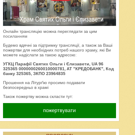
Онлайн трансляцію можна переглядати за цим
посиланням
Будемо вдячні за підтримку трансляції, а також за Ваші
пожертви для необхідних потреб нашого храму, які Ви
можете надіслати за такою адресою:
УГКЦ Парафії Святих Ольги і Єлизавети, UA 96
325365 0000000260010000781, AT "КРЕДОБАНК", Код
банку 325365, ЗКПО 23964835
Прошення на Літурґію просимо подавати
безпосередньо в храмі
Також пожертву можна скласти тут:
пожертвувати