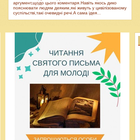
аргумент,щодо цього коментаря.Навіть якось дико
пояснювати людям деяким,які живуть у цивілізованому
суспільстві,такі очевидні речі.А сама ідея...