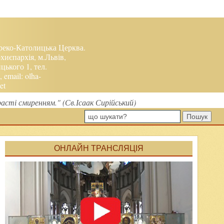
реко-Католицька Церква.
хиєпархія, м.Львів,
ького 1, тел.
, email:
olha-
et
расті смиренням." (Св.Ісаак Сирійський)
Пошук
ОНЛАЙН ТРАНСЛЯЦІЯ