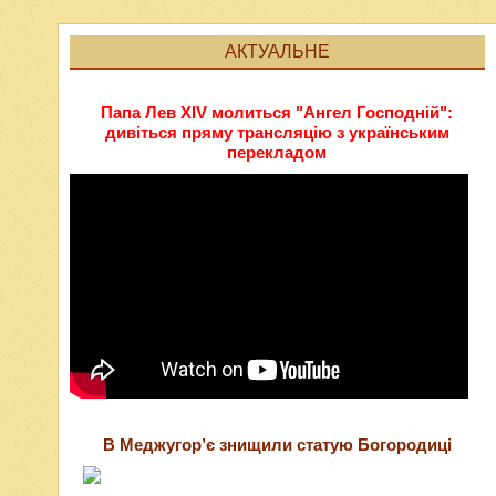
АКТУАЛЬНЕ
Папа Лев XIV молиться "Ангел Господній":
дивіться пряму трансляцію з українським
перекладом
В Меджугор’є знищили статую Богородиці