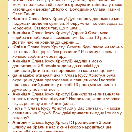
можна православній людині отримувати таїнства у греко-
католицькій церкві? ДЯкую о. Володимир Слава Навіки!
Святі Тайни...
Надія »
Слава Ісусу Христу! Дуже прошу допомогти мені
подолати щоденні сумніви. Я одружена, чоловік зараз за
кордоном. Сталося так, що пішла...
Анонім »
Слава Ісусу Христу! Дорогий Отче, маю
серйозні проблеми з психікою вже більше 10 років.
Довгий час не ходила до церкви,...
Юлія »
Слава Ісусу Христу! Скажіть будь ласка чи можна
взяти шлюб в церкві без розписки? Розписку і весілля
хочемо зробити через пару...
Анонім »
Слава Ісусу Христу!В неділю з моєю
донечкою,якій 9 рочків ходили до сповіді і до
причастя.Дитина ішла передімною і коли священник...
galinazabolotnaya@ukr »
Слава Ісусу Христу,я була
охрещена дома православним священиком і чоловік
православний,живемо у шлюбі 13 років,маємо сина. і
дуже хочу повінчатись...
Анонім »
Слава Ісусу Христу! Виникло таке питання: чи
знають померлі наші думки? Наприклад, коли я уявляю
якусь розмову з покійним (хоча...
Гість »
Слава Ісусу Христу! Хочу Вас спитати , чи може
священик на Службі Божі двічі причастити одну і ту саму
людину?...
Андрій »
Слава Ісусу Христу! Я розписаний 2 роки
шлюбу не брали,в нас є син і скоро народиться ще
дитина!Ми часто сваримся...