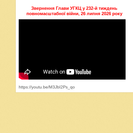
Звернення Глави УГКЦ у 232-й тиждень
повномасштабної війни, 26 липня 2026 року
https://youtu.be/M3JbI2Ps_qo