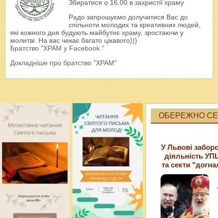
Збиратися о 16.00 в захристії храму
Радо запрошуємо долучитися Вас до
спільноти молодих та креативних людей,
які кожного дня будують майбутнє храму, зростаючи у
молитві. На вас чекає багато цікавого)))
Братство "ХРАМ у Facebook "
Докладніше про братство "ХРАМ"
ОБЕРЕЖНО СЕК
У Львові забор
діяльність УП
та секти "догна