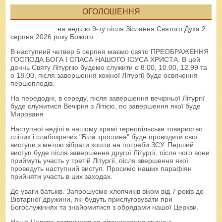
ОГОЛОШЕННЯ
на неділю 9-ту після Зіслання Святого Духа 2
серпня 2026 року Божого
В наступний четвер 6 серпня маємо свято ПРЕОБРАЖЕННЯ
ГОСПОДА БОГА І СПАСА НАШОГО ІСУСА ХРИСТА. В цей
деннь Святу Літургію будемо служити о 8.00, 10.00, 12.99 та
о 18.00, після завершення кожної Літургії буде освячення
першоплодів.
На передодні, в середу, після завершення вечірньої Літургії
буде служитися Вечірня з Літією, по завершення якої буде
Мированя
Наступної неділі в нашому храмі тернопільське товариство
сліпих і слабозрячих "Біла тростина" буде проводити свої
виступи з метою зібрати кошти на потреби ЗСУ. Перший
виступ буде після завершення другої Літургії, після чого вони
приймуть участь у третій Літургії, після звершення якої
проведуть наступний виступ. Просимо наших парафіян
прийняти участь в цих заходах.
До уваги батьків. Запрошуємо хлопчиків віком від 7 років до
Вівтарної дружини, які будуть прислуговувати при
Богослужіннях та знайомитися з обрядами нашої Церкви.