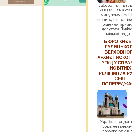
заборонили діяль
УПЦ МП та актив
минулому релігі
секти «догналітів»
рішення прийн
депутати Львівс
міської ради
БЮРО КИЄВ
ГАЛИЦЬКО
ВЕРХОВНО
АРХИЄПИСКОП
УГКЦ У СПРА
НОВІТНІХ
РЕЛІГІЙНИХ РУ
СЕКТ
ПОПЕРЕДЖ
Україні впродовж
років незалежн
розвиваються р