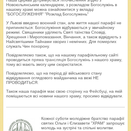
Наша Церква дотримується літочислення згідно з
Новоюльянським календарем, з розкладом Богослужінь в
нашому храмі можна ознайомитися у вкладці
"БОГОСЛУЖЕННЯ" "Розклад Богослужень"
У Львові введено воєнний стан, але життя нашої парафії не
припиняється: Богослужіння відбуваються у звичайному
режимі. Священики уділяють Святі таїнства Сповіді,
Хрещення і Миропомазання, Вінчання, а також відвідують з
Найсвятішими Тайнами хворих і немічних. Для померлих
служать Чин похорону.
Повідомляємо також, що на нашому парафіяльному сайті
проводиться
пряма трансляція Богослужінь
з нашого храму,
тому всі мають змогу цим скористатися.
Повідомляємо, що на період дії військового стану
відвідування оглядового майданчика на вежі НЕ
ПРОВОДИТЬСЯ.
Також наша парафія має свою
сторінку на Фейсбуці
, на якій
поміщаються всі новини нашого храму, просимо відвідувати.
Кожної суботи молодіжне братство парафії
святих Ольги і Єлизавети "ХРАМ" запрошує
молодь на зустрічі та спільні молитви.