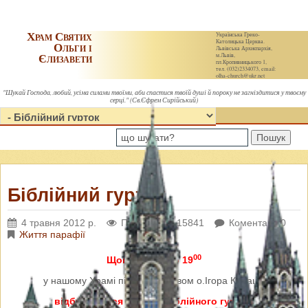
Храм Святих
Українська Греко-
Католицька Церква.
Ольги і
Львівська Архиєпархія,
Єлизавети
м.Львів,
пл.Кропивницького 1,
тел. (032)2334073, email:
olha-church@ukr.net
"Шукай Господа, любий, усіма силами твоїми, аби спастися твоїй душі й пороку не загніздитися у твоєму
серці." (Св.Єфрем Сирійський)
Пошук
Біблійний гурток
4 травня 2012 р.
Переглядів: 15841
Коментарі: 0
Життя парафії
00
Щопонеділка о 19
у нашому Храмі під керівництвом о.Ігора Калаша
відбуваються заняття біблійного гуртка.