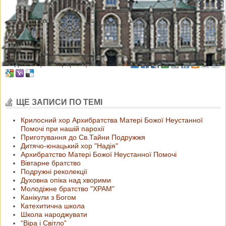
На заняттях читаємо Святе письмо,
роздумуємо над Божим словом, дискутуємо, молимося,
спілкуємося.
Приєднуйся до нас!
Поділись цією інформацією з іншими
ЩЕ ЗАПИСИ ПО ТЕМІ
Крилосний хор Архибратства Матері Божої Неустанної
Помочі при нашій парохії
Приготування до Св.Тайни Подружжя
Дитячо-юнацький хор "Надія"
Архибратство Матері Божої Неустанної Помочі
Вівтарне братство
Подружні реколекції
Духовна опіка над хворими
Молодіжне братство "ХРАМ"
Канікули з Богом
Катехитична школа
Школа народжувати
“Віра і Світло”