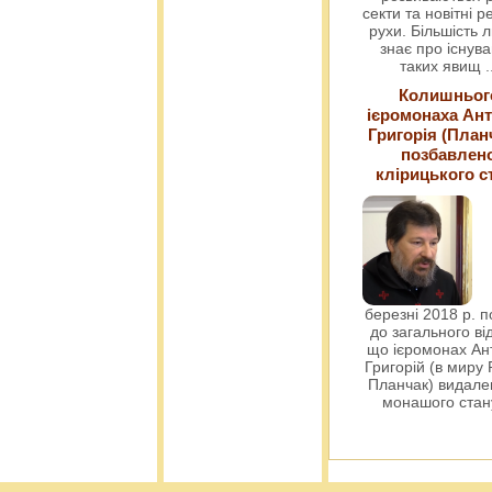
секти та новітні ре
рухи. Більшість 
знає про існув
таких явищ
.
Колишньог
ієромонаха Ант
Григорія (План
позбавлен
клірицького с
березні 2018 р. 
до загального ві
що ієромонах Ант
Григорій (в миру
Планчак) видален
монашого ста