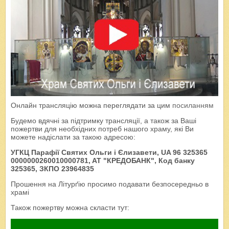
Онлайн трансляцію можна переглядати за цим
посиланням
Будемо вдячні за підтримку трансляції, а також за Ваші
пожертви для необхідних потреб нашого храму, які Ви
можете надіслати за такою адресою:
УГКЦ Парафії Святих Ольги і Єлизавети, UA 96 325365
0000000260010000781, AT "КРЕДОБАНК", Код банку
325365, ЗКПО 23964835
Прошення на Літурґію просимо подавати безпосередньо в
храмі
Також пожертву можна скласти тут: