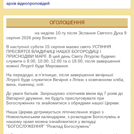
архів відеопроповідей
ОГОЛОШЕННЯ
на неділю 10-ту після Зіслання Святого Духа 9
серпня 2026 року Божого
В наступної суботи 15 серпня маємо свято УСПІННЯ
ПРЕСВЯТОЇ ВЛАДИЧИЦІ НАШОЇ БОГОРОДИЦІ І
ПРИСНОДІВИ МАРІЇ. В цей день Святу Літургію будемо
служити о 8.00, 10.00, 12.00 та о 18.00, після завершення
кожної Літургії буде Мировання.
На передодні, в п'ятницю, після завершення вечірньої
Літургії буде служитися Вечірня з Літією з освяченням хліба,
вина, пшениці, олії.
До уваги батьків. Запрошуємо хлопчиків віком від 7 років до
Вівтарної дружини, які будуть прислуговувати при
Богослужіннях та знайомитися з обрядами нашої Церкви.
Наша Церква дотримується літочислення згідно з
Новоюльянським календарем, з розкладом Богослужінь в
нашому храмі можна ознайомитися у вкладці
"БОГОСЛУЖЕННЯ" "Розклад Богослужень"