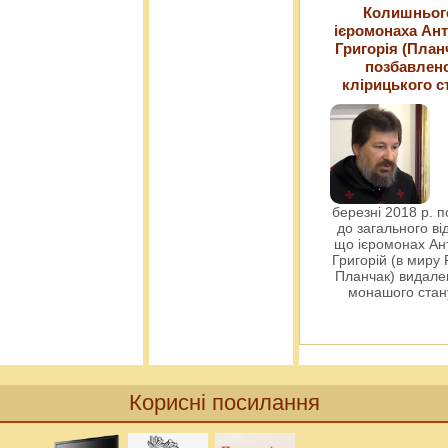
Колишньог
ієромонаха Ант
Григорія (План
позбавлен
клірицького с
березні 2018 р. 
до загального ві
що ієромонах Ант
Григорій (в миру
Планчак) видален
монашого ста
Корисні посилання