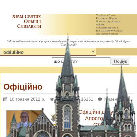
Храм Святих
Українська Греко-
Католицька Церква.
Ольги і
Львівська Архиєпархія,
Єлизавети
м.Львів,
пл.Кропивницького 1,
тел. (032)2334073, email:
olha-church@ukr.net
"Мала недбалість породжує гріх, і мала духовна тверезість відвертає велику шкоду." (Св.Єфрем
Сирійський)
Пошук
Офіційно
10 травня 2012 р.
Переглядів: 16161
Коментарі: 0
Офіційні документи
Апостольської
Столиці