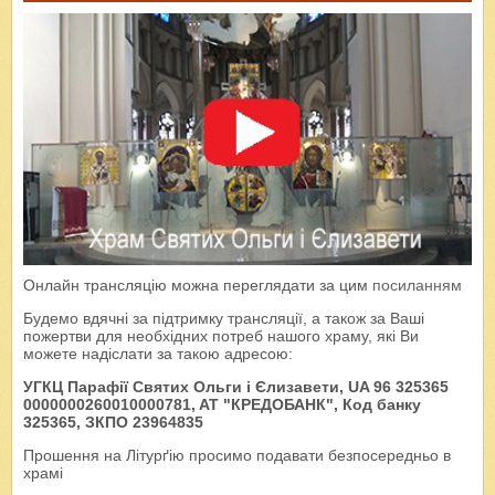
Онлайн трансляцію можна переглядати за цим
посиланням
Будемо вдячні за підтримку трансляції, а також за Ваші
пожертви для необхідних потреб нашого храму, які Ви
можете надіслати за такою адресою:
УГКЦ Парафії Святих Ольги і Єлизавети, UA 96 325365
0000000260010000781, AT "КРЕДОБАНК", Код банку
325365, ЗКПО 23964835
Прошення на Літурґію просимо подавати безпосередньо в
храмі