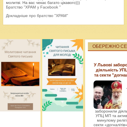
молитві. На вас чекає багато цікавого)))
Братство "ХРАМ у Facebook "
Докладніше про братство "ХРАМ"
ОБЕРЕЖНО СЕК
У Львові забор
діяльність УП
та секти "догна
заборонили діяль
УПЦ МП та актив
минулому релігі
секти «догналітів»