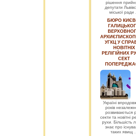
рішення прийн
депутати Львівс
міської ради
БЮРО КИЄВ
ГАЛИЦЬКО
ВЕРХОВНО
АРХИЄПИСКОП
УГКЦ У СПРА
НОВІТНІХ
РЕЛІГІЙНИХ РУ
СЕКТ
ПОПЕРЕДЖ
Україні впродовж
років незалежн
розвиваються р
секти та новітні ре
рухи. Більшість 
знає про існув
таких явищ
.