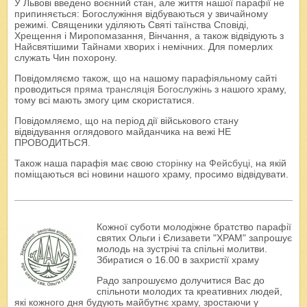
У Львові введено воєнний стан, але життя нашої парафії не
припиняється: Богослужіння відбуваються у звичайному
режимі. Священики уділяють Святі таїнства Сповіді,
Хрещення і Миропомазання, Вінчання, а також відвідують з
Найсвятішими Тайнами хворих і немічних. Для померлих
служать Чин похорону.
Повідомляємо також, що на нашому парафіяльному сайті
проводиться
пряма трансляція Богослужінь
з нашого храму,
тому всі мають змогу цим скористатися.
Повідомляємо, що на період дії військового стану
відвідування оглядового майданчика на вежі НЕ
ПРОВОДИТЬСЯ.
Також наша парафія має свою
сторінку на Фейсбуці
, на якій
поміщаються всі новини нашого храму, просимо відвідувати.
Кожної суботи молодіжне братство парафії
святих Ольги і Єлизавети "ХРАМ" запрошує
молодь на зустрічі та спільні молитви.
Збиратися о 16.00 в захристії храму
Радо запрошуємо долучитися Вас до
спільноти молодих та креативних людей,
які кожного дня будують майбутнє храму, зростаючи у