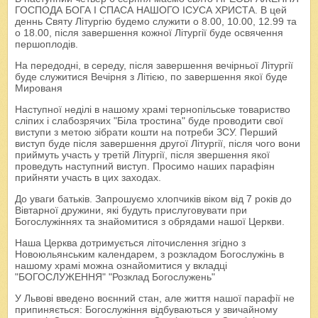
ГОСПОДА БОГА І СПАСА НАШОГО ІСУСА ХРИСТА. В цей
деннь Святу Літургію будемо служити о 8.00, 10.00, 12.99 та
о 18.00, після завершення кожної Літургії буде освячення
першоплодів.
На передодні, в середу, після завершення вечірньої Літургії
буде служитися Вечірня з Літією, по завершення якої буде
Мированя
Наступної неділі в нашому храмі тернопільське товариство
сліпих і слабозрячих "Біла тростина" буде проводити свої
виступи з метою зібрати кошти на потреби ЗСУ. Перший
виступ буде після завершення другої Літургії, після чого вони
приймуть участь у третій Літургії, після звершення якої
проведуть наступний виступ. Просимо наших парафіян
прийняти участь в цих заходах.
До уваги батьків. Запрошуємо хлопчиків віком від 7 років до
Вівтарної дружини, які будуть прислуговувати при
Богослужіннях та знайомитися з обрядами нашої Церкви.
Наша Церква дотримується літочислення згідно з
Новоюльянським календарем, з розкладом Богослужінь в
нашому храмі можна ознайомитися у вкладці
"БОГОСЛУЖЕННЯ" "Розклад Богослужень"
У Львові введено воєнний стан, але життя нашої парафії не
припиняється: Богослужіння відбуваються у звичайному