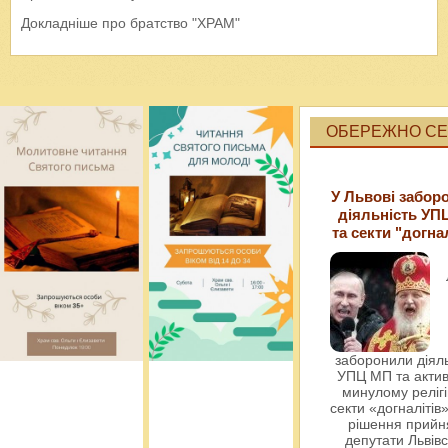
Докладніше про братство "ХРАМ"
ОБЕРЕЖНО СЕК
У Львові забор
діяльність УП
та секти "догна
заборонили діяль
УПЦ МП та актив
минулому релігі
секти «догналітів»
рішення прийн
депутати Львівс