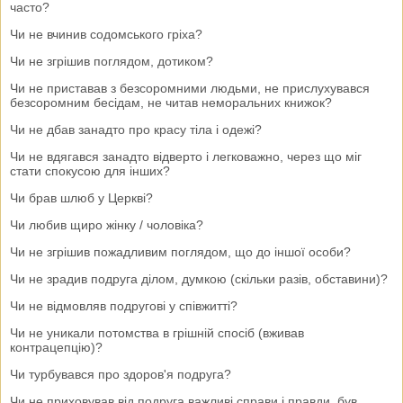
часто?
Чи не вчинив содомського гріха?
Чи не згрішив поглядом, дотиком?
Чи не приставав з безсоромними людьми, не прислухувався
безсоромним бесідам, не читав неморальних книжок?
Чи не дбав занадто про красу тіла і одежі?
Чи не вдягався занадто відверто і легковажно, через що міг
стати спокусою для інших?
Чи брав шлюб у Церкві?
Чи любив щиро жінку / чоловіка?
Чи не згрішив пожадливим поглядом, що до іншої особи?
Чи не зрадив подруга ділом, думкою (скільки разів, обставини)?
Чи не відмовляв подругові у співжитті?
Чи не уникали потомства в грішній спосіб (вживав
контрацепцію)?
Чи турбувався про здоров'я подруга?
Чи не приховував від подруга важливі справи і правди, був