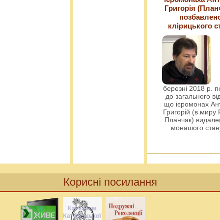
Григорія (План
позбавлен
клірицького с
березні 2018 р. 
до загального ві
що ієромонах Ант
Григорій (в миру
Планчак) видален
монашого ста
Корисні посилання