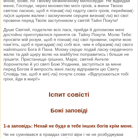
мною, Боже, по Твоєму безкінечному милосердю. Не відкидай
мене, Господи, через множество моїх гріхів, а вчини Твоєю
святою лас­кою, щоб я пізнав(-ла) гидоту своїх гріхів, переймав(-
ла)ся щирим жалем і засмученим серцем визнав(-ла) всі свої
провини перед Твоїм заступником у святій Тайні Покути!
Душе Святий, подателю всіх ласк, прийди й допоможи мені
достойно приготуватися приняти св. Тайну Покути. Молю Тебе:
просвіти мій розум, щоб я пізнав(-ла) свої провини; скріпи мою
пам'ять, щоб я пригадав(-ла) собі все, чим я образив(-ла) свого
найліпшого Бога й Пана. Моєму серцю подай ласку сердечного
жалю та дай щиру волю на майбутнє поправитись і більше не
грішити. Пристанище грішних, Маріє, святий Ангеле
Хоронителю й усі святі Божі Угодники, заступіться за мене
перед Богом й випросіть мені ласку відправити цю Святу
Сповідь так, щоб я міг(-ла) почути слова: «Відпускаються тобі
гріхи, йди в мирі!»
Іспит совісті
Божі заповіді
1-а заповідь: Нехай не буде в тебе інших богів крім мене.
Чи не сумнівався в правдах святої віри і чи не розбуджував