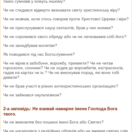
таких сумнівів у комусь іншому?
Чи не стидався відверто визнавати святу християнську віру?
Чи не мовчав, коли хтось говорив проти Христової Церкви і віри?
Чи не прислухувався науці сектантів, брав у них книжки?
Чи не соромився свого обряду або чи не легковажив собі його?
Чи не занедбував молитви?
Як поводився під час Богослуження?
Чи не вірив в забобони, ворожбу, прикмети? Чи не читав
гороскопи, сонники? Чи не ходив до ворожбитів, екстрасенсів,
гадав на картах чи ін.? Чи не виконував порад, які вони тобі
давали?
Чи не брав участі в різних антихристиянських організаціях?
Чи не займався окультизмом?
2-а заповідь: Не взивай намарне імени Господа Бога
твого.
Чи не вимовляв без пошани імені Бога або Святих?
Чи не насміхався з релігійних обрядів або не вживав святих слів