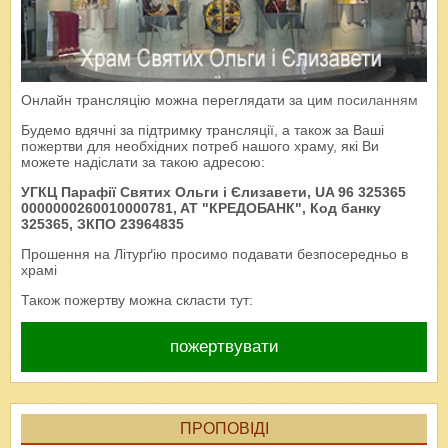
Онлайн трансляцію можна переглядати за цим
посиланням
Будемо вдячні за підтримку трансляції, а також за Ваші
пожертви для необхідних потреб нашого храму, які Ви
можете надіслати за такою адресою:
УГКЦ Парафії Святих Ольги і Єлизавети, UA 96 325365
0000000260010000781, AT "КРЕДОБАНК", Код банку
325365, ЗКПО 23964835
Прошення на Літурґію просимо подавати безпосередньо в
храмі
Також пожертву можна скласти тут:
пожертвувати
ПРОПОВІДІ