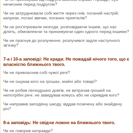
нечесним перед подругом?
Чи не затруднювали собі життя через гнів, поганий настрій,
капризи, погані звички, поганих приятелів?
Чи не роз'ятрювали незгоди, розповідаючи іншим, що нас
ділить, обмовляючи та принижуючи один одного перед іншими?
Чи не прагнув до розлучення, розлучився задля наступного
зв'язку?
7-а і 10-а заповіді: Не кради. Не пожадай нічого того, що є
власністю ближнього твого.
Чи не привласнив собі чужої речі?
Чи не ошукав кого на грошах, майні або товарі?
Чи не робив легкодушно довгів, не витрачав грошей на
непотрібні речі. не завидував комусь або не скривдив кого?
Чи направив заподіяну шкоду, віддав позичену або знайдену
річ?
8-а заповідь: Не свідчи ложно на ближнього твого.
Чи не говорив неправди?