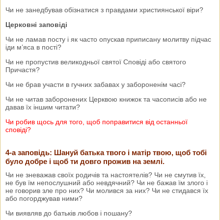
Чи не занедбував обізнатися з правдами християнської віри?
Церковні заповіді
Чи не ламав посту і як часто опускав приписану молитву підчас
іди м’яса в пості?
Чи не пропустив великодньої святої Сповіді або святого
Причастя?
Чи не брав участи в гучних забавах у забороненім часі?
Чи не читав заборонених Церквою книжок та часописів або не
давав їх іншим читати?
Чи робив щось для того, щоб поправитися від останньої
сповіді?
4-а заповідь: Шануй батька твого і матір твою, щоб тобі
було добре і щоб ти довго прожив на землі.
Чи не зневажав своїх родичів та настоятелів? Чи не смутив їх,
не був їм непослушний або невдячний? Чи не бажав їм злого і
не говорив зле про них? Чи молився за них? Чи не стидався їх
або погорджував ними?
Чи виявляв до батьків любов і пошану?