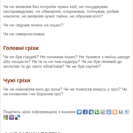
Чи не виявляв без потреби чужих хиб, не посуджував
несправедливо, не обмовляв, очорнював, пліткував, робив
наклепи, не виявляв чужої тайни, не образив кого?
Чи не свідчив ложно на інших?
Чи не сквернословив.
Головні гріхи
Чи не був гордий? Не понижав інших? Не тішився з чиєїсь шкоди
або нещастя? Не їв та не пив надміру? Чи не був лінивий до
молитви та до своїх обов'язків? Чи не був скупий?
Чужі гріхи
Чи не намовляв кого до гріха? Чи не помагав комусь у грісі? Чи
не похваляв і не боронив гріх?
Поділись цією інформацією з іншими