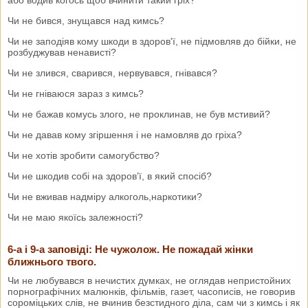
Чи не бився, знущався над кимсь?
Чи не заподіяв кому шкоди в здоров'ї, не підмовляв до бійки, не
розбуджував ненависті?
Чи не злився, сварився, нервувався, гнівався?
Чи не гніваюся зараз з кимсь?
Чи не бажав комусь злого, не проклинав, не був мстивий?
Чи не давав кому згіршення і не намовляв до гріха?
Чи не хотів зробити самогубство?
Чи не шкодив собі на здоров’ї, в який спосіб?
Чи не вживав надміру алкоголь,наркотики?
Чи не маю якоїсь залежності?
6-а і 9-а заповіді: Не чужолож. Не пожадай жінки
ближнього твого.
Чи не любувався в нечистих думках, не оглядав непристойних
порнографічних малюнків, фільмів, газет, часописів, не говорив
сороміцьких слів, не вчинив безстидного діла, сам чи з кимсь і як