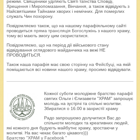
режимі. Священики уділяють Святі таїнства Сповіді,
Хрещення і Миропомазання, Вінчання, а також відвідують з
Найсвятішими Тайнами хворих і немічних. Для померлих
служать Чин похорону.
Повідомляємо також, що на нашому парафіяльному сайті
проводиться
пряма трансляція Богослужінь
з нашого храму,
тому всі мають змогу цим скористатися.
Повідомляємо, що на період дії військового стану
відвідування оглядового майданчика на вежі НЕ
ПРОВОДИТЬСЯ.
Також наша парафія має свою
сторінку на Фейсбуці
, на якій
поміщаються всі новини нашого храму, просимо відвідувати.
Кожної суботи молодіжне братство парафії
святих Ольги і Єлизавети "ХРАМ" запрошує
молодь на зустрічі та спільні молитви.
Збиратися о 16.00 в захристії храму
Радо запрошуємо долучитися Вас до
спільноти молодих та креативних людей,
які кожного дня будують майбутнє храму, зростаючи у
молитві. На вас чекає багато цікавого)))
Братство "ХРАМ у Facebook "