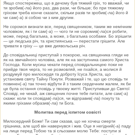
Якщо спостережеш, що в дечому був тяжкий гріх, то вважай, чи
ти зробив(-ла) його раз, два рази, чи більше; бо при тяжкому
гріхови треба конче сказати, скільки разів ти зробив(-ла) його й
чи сам(-а) зі собою чи з ким другим.
Не соромся визнати все, перед священиком, таким же немічним
чоловіком, як і ти сам(-а) — чого ти не соромив(-ла)ся робити,
може, перед багатьма, а може, з багатьма особами. Бо згрішити
— це людська річ, та християнська — перестати грішити. Але
тривати в гріху — це вже диявольська річ.
До сповідальниці приступай з покорою, на священика гляди не
як на звичайного чоловіка, але як на заступника самого Христа
Господа. Коли мусиш чекати перед сповідальницею поки не
прийде твоя черга, то не розмовляй, не пхайся, а молися й
роздумуй про милосердя та доброту Ісуса Христа, що
установив святу Тайну Покути. Розважай і те, що цю сповідь ти
повинен(-а) так точно відбути й з таким сердечним жалем, як би
це була остання сповідь у твоєму житті. Приступивши до Святої
Сповіді, не чекай, аж священик почне тебе питати, але сам(-а)
скажи: коли ти сповідав(-ла)ся, чи відправив(-ла) покуту та
якими гріхами образив(-ла) ти Бога.
Молитва перед іспитом совісті
Милосердний Боже! Ти сам сказав, що не хочеш смерти
грішника, але щоб він навернувся і жив. Оце я негідний(-а) паду
на лице перед Тобою та зі сльозами молю Тебе: поступи зі