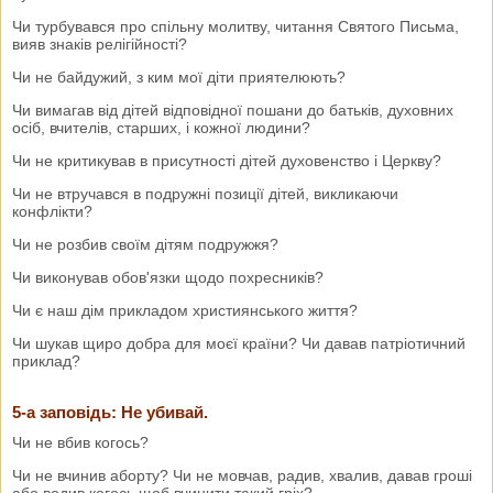
Чи турбувався про спільну молитву, читання Святого Письма,
вияв знаків релігійності?
Чи не байдужий, з ким мої діти приятелюють?
Чи вимагав від дітей відповідної пошани до батьків, духовних
осіб, вчителів, старших, і кожної людини?
Чи не критикував в присутності дітей духовенство і Церкву?
Чи не втручався в подружні позиції дітей, викликаючи
конфлікти?
Чи не розбив своїм дітям подружжя?
Чи виконував обов'язки щодо похресників?
Чи є наш дім прикладом християнського життя?
Чи шукав щиро добра для моєї країни? Чи давав патріотичний
приклад?
5-а заповідь: Не убивай.
Чи не вбив когось?
Чи не вчинив аборту? Чи не мовчав, радив, хвалив, давав гроші
або водив когось щоб вчинити такий гріх?