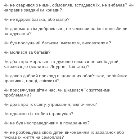
Чи не сварився з ними, обмовляв, встидався їх, не вибачав? Чи
направив завдані їм кривди?
Чи не вдарив батька, або матір?
Чи допомагав їм добровільно, не чекаючи на їхні просьби чи
нагадування?
Чи був послушний батькам, вчителям, вихователям?
Чи молився за батьків?
Чи дбав про моральне та духовне виховання своїх дітей,
катехизацію (молитва. Літургія, Таїнства)?
Чи давав добрий приклад в щоденних обов'язках, релігійних
практиках, праці, співжитті?
Чи присвячував дітям час, чи цікавився їх життєвими
проблемами?
Чи дбав про їх освіту, утримання, відпочинок?
Чи однаково їх любив і трактував?
Чи не був несправедливим в покараннях?
Чи не розбещував своїх дітей виконанням їх забаганок або
пускав їх життя на самоплив?