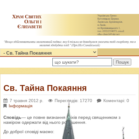
Храм Святих
Українська Греко-
Католицька Церква.
Ольги і
Львівська Архиєпархія,
Єлизавети
м.Львів,
пл.Кропивницького 1,
тел. (032)2334073, email:
olha-church@ukr.net
"Якщо здійснюватимеш молитовний подвиг, яку б тільки не доводилося зносити тобі скорботу, то в
молитві здобудеш плід." (Прп.Ніл Синайський)
Пошук
Св. Тайна Покаяння
7 травня 2012 р.
Переглядів: 17270
Коментарі: 0
Інформація
Cповідь
— це повне визнання гріхів перед священиком з
наміром одержати від нього розрішення.
До доброї сповіді маємо: