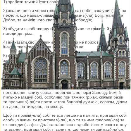
1) зробити точний іспит совісті;
2) жаліти, що ти через гріхи втратив(-ла) небо, заслужив(-ла) на
пекло й, що найважливіше, що ти образив(-ла) Бога, найвище
Добро, та найліпшого свого Отця та Добродія;
3) збудити в собі тверду постанову більше не грішити й уникати
нагоди до гріха;
4) висказати свої провини, ясно, нічого не приховуючи, бо
інакше твоя сповідь була б святокрадська;
5) відправити покуту, яку священик назначить і виправити зло,
заподіяне ближньому.
Коли зачнеш іспит совісті, гаряче помолись до Святого Духа,
щоб дав тобі ласку пізнати твої провини й сердечно жаліти за
гріхи. Опісля пригадай собі, коли ти сповідався(-лася) останній
раз, чи не забув(-ла), або зі сорому не затаїв(-ла) якогось
тяжкого гріха, та чи відправив(-ла) наложену покуту? Для
полегшення іспиту совісті, переглянь по черзі Заповіді Божі й
пильно нагадуй собі, особливо при тяжких гріхах, скільки разів
ти провинив(-ла)ся проти котрої Заповіді думкою, словом, ділом
на день, на тиждень, на місяць.
Щоб ти привів(-ела) собі те все легше на пам'ять, пригадай собі
особи, з якими ти приставав(-ла), що ти з ними говорив(-ла) та
як поводив(-ла)ся. Далі застановися над обов'язком свого стану
та звання, пригадай собі ті заняття, що ними ти займав(-ла)ся.