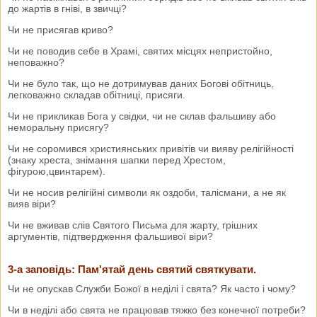
до жартів в гніві, в звичці?
Чи не присягав криво?
Чи не поводив себе в Храмі, святих місцях непристойно,
неповажно?
Чи не було так, що не дотримував даних Богові обітниць,
легковажно складав обітниці, присяги.
Чи не прикликав Бога у свідки, чи не склав фальшиву або
неморальну присягу?
Чи не соромився християнських привітів чи вияву релігійності
(знаку хреста, знімання шапки перед Хрестом,
фігурою,цвинтарем).
Чи не носив релігійні символи як оздоби, талісмани, а не як
вияв віри?
Чи не вживав слів Святого Письма для жарту, грішних
аргументів, підтвердження фальшивої віри?
3-а заповідь: Пам'ятай день святий святкувати.
Чи не опускав Служби Божої в неділі і свята? Як часто і чому?
Чи в неділі або свята не працював тяжко без конечної потреби?