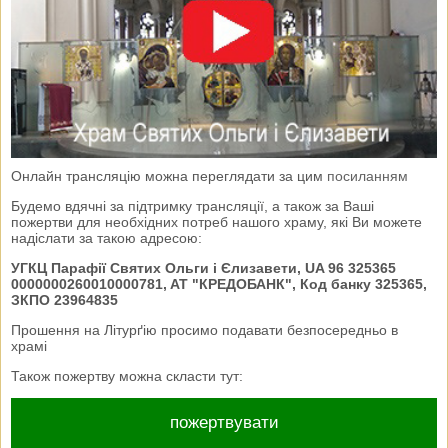
Онлайн трансляцію можна переглядати за цим
посиланням
Будемо вдячні за підтримку трансляції, а також за Ваші
пожертви для необхідних потреб нашого храму, які Ви можете
надіслати за такою адресою:
УГКЦ Парафії Святих Ольги і Єлизавети, UA 96 325365
0000000260010000781, AT "КРЕДОБАНК", Код банку 325365,
ЗКПО 23964835
Прошення на Літурґію просимо подавати безпосередньо в
храмі
Також пожертву можна скласти тут:
пожертвувати