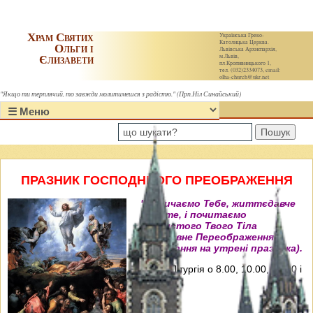
Храм Святих
Українська Греко-
Католицька Церква.
Ольги і
Львівська Архиєпархія,
Єлизавети
м.Львів,
пл.Кропивницького 1,
тел. (032)2334073, email:
olha-church@ukr.net
"Якщо ти терплячий, то завжди молитимешся з радістю." (Прп.Ніл Синайський)
Пошук
ПРАЗНИК ГОСПОДНЬОГО ПРЕОБРАЖЕННЯ
"Величаємо Тебе, життєдавче
Христе, і почитаємо
пречистого Твого Тіла
преславне Переображення"
(Величання на утрені празника).
Свята Літургія о 8.00, 10.00, 12.00 і
18.00