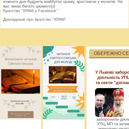
кожного дня будують майбутнє храму, зростаючи у молитві. На
вас чекає багато цікавого)))
Братство "ХРАМ у Facebook "
Докладніше про братство "ХРАМ"
ОБЕРЕЖНО СЕК
У Львові забор
діяльність УП
та секти "догна
заборонили діяль
УПЦ МП та актив
минулому релігі