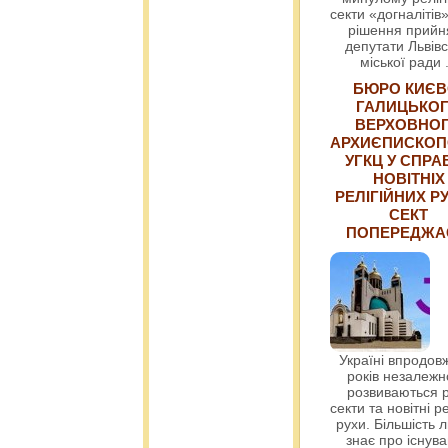
секти «догналітів»
рішення прийн
депутати Львівс
міської ради
БЮРО КИЄВ
ГАЛИЦЬКО
ВЕРХОВНО
АРХИЄПИСКОП
УГКЦ У СПРА
НОВІТНІХ
РЕЛІГІЙНИХ РУ
СЕКТ
ПОПЕРЕДЖ
Україні впродовж
років незалежн
розвиваються р
секти та новітні ре
рухи. Більшість 
знає про існув