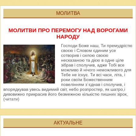
МОЛИТВА
МОЛИТВИ ПРО ПЕРЕМОГУ НАД ВОРОГАМИ
НАРОДУ
Господи Боже наш, Ти премудрістю
своєю і Словом єдиним усе
сотворив і силою своєю
несказаною та дією в одне ціле
зібрав і сполучив, адже Тобі все
можливо й нічого неможливого для
Тебе не існує. Ти всі часи, літа, і
роки своїм Божественним
повелінням з`єднав і сполучив, і
впорядкував увесь видимий світ, небо розпростер, як шатро,і
дивовижно прикрасив його безмежною кількістю пишних зірок,
(читати)
АКТУАЛЬНЕ