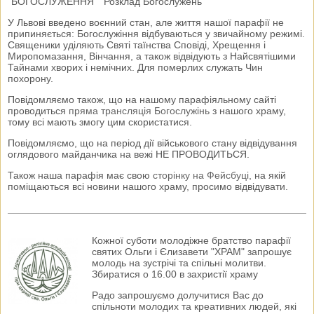
"БОГОСЛУЖЕННЯ" "Розклад Богослужень"
У Львові введено воєнний стан, але життя нашої парафії не
припиняється: Богослужіння відбуваються у звичайному режимі.
Священики уділяють Святі таїнства Сповіді, Хрещення і
Миропомазання, Вінчання, а також відвідують з Найсвятішими
Тайнами хворих і немічних. Для померлих служать Чин
похорону.
Повідомляємо також, що на нашому парафіяльному сайті
проводиться
пряма трансляція Богослужінь
з нашого храму,
тому всі мають змогу цим скористатися.
Повідомляємо, що на період дії військового стану відвідування
оглядового майданчика на вежі НЕ ПРОВОДИТЬСЯ.
Також наша парафія має свою
сторінку на Фейсбуці
, на якій
поміщаються всі новини нашого храму, просимо відвідувати.
Кожної суботи молодіжне братство парафії
святих Ольги і Єлизавети "ХРАМ" запрошує
молодь на зустрічі та спільні молитви.
Збиратися о 16.00 в захристії храму
Радо запрошуємо долучитися Вас до
спільноти молодих та креативних людей, які