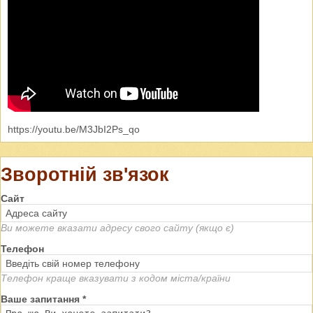
https://youtu.be/M3JbI2Ps_qo
Зворотній зв'язок
Сайт
Ви можете вказати адресу свого сайту (якщо є)
Телефон
Телефон краще вказувати з кодом міста/країни
Ваше запитання *