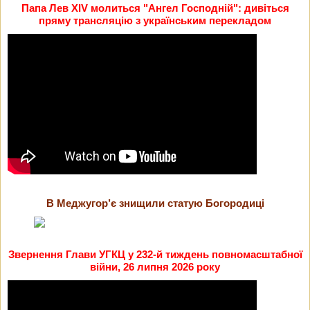
Папа Лев XIV молиться "Ангел Господній": дивіться
пряму трансляцію з українським перекладом
В Меджугор’є знищили статую Богородиці
Звернення Глави УГКЦ у 232-й тиждень повномасштабної
війни, 26 липня 2026 року