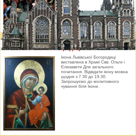
Ікона Львівської Богородиці
Ікона Львівської Богородиці
виставлена в Храмі Свв. Ольги і
Єлизавети Для загального
почитання. Відвідати ікону можна
щодня з 7.30 до 19.30.
Запрошуємо до молитовного
чування біля Ікони.