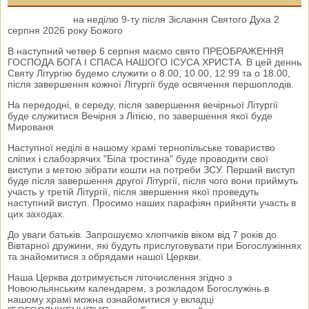
на неділю 9-ту після Зіслання Святого Духа 2
серпня 2026 року Божого
В наступний четвер 6 серпня маємо свято ПРЕОБРАЖЕННЯ
ГОСПОДА БОГА І СПАСА НАШОГО ІСУСА ХРИСТА. В цей деннь
Святу Літургію будемо служити о 8.00, 10.00, 12.99 та о 18.00,
після завершення кожної Літургії буде освячення першоплодів.
На передодні, в середу, після завершення вечірньої Літургії
буде служитися Вечірня з Літією, по завершення якої буде
Мированя
Наступної неділі в нашому храмі тернопільське товариство
сліпих і слабозрячих "Біла тростина" буде проводити свої
виступи з метою зібрати кошти на потреби ЗСУ. Перший виступ
буде після завершення другої Літургії, після чого вони приймуть
участь у третій Літургії, після звершення якої проведуть
наступний виступ. Просимо наших парафіян прийняти участь в
цих заходах.
До уваги батьків. Запрошуємо хлопчиків віком від 7 років до
Вівтарної дружини, які будуть прислуговувати при Богослужіннях
та знайомитися з обрядами нашої Церкви.
Наша Церква дотримується літочислення згідно з
Новоюльянським календарем, з розкладом Богослужінь в
нашому храмі можна ознайомитися у вкладці