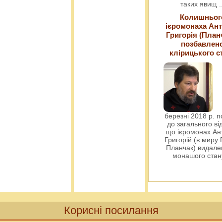
таких явищ
.
Колишньог
ієромонаха Ант
Григорія (План
позбавлен
клірицького с
березні 2018 р. 
до загального ві
що ієромонах Ант
Григорій (в миру
Планчак) видален
монашого ста
Корисні посилання