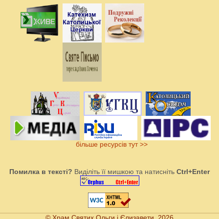
більше ресурсів тут >>
Помилка в тексті?
Виділіть її мишкою та натисніть
Ctrl+Enter
© Храм Святих Ольги і Єлизавети, 2026