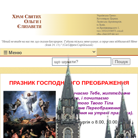
Храм Святих
Українська Греко-
Католицька Церква.
Ольги і
Львівська Архиєпархія,
Єлизавети
м.Львів,
пл.Кропивницького 1,
тел. (032)2334073, email:
olha-church@ukr.net
"Нехай не впаде на нас те, що сказав був пророк: Губами тільки мене шанує, а серце своє віддалив від Мене
(Ісая 29, 13)." (Св.Єфрем Сирійський)
Пошук
ПРАЗНИК ГОСПОДНЬОГО ПРЕОБРАЖЕННЯ
"Величаємо Тебе, життєдавче
Христе, і почитаємо
пречистого Твого Тіла
преславне Переображення"
(Величання на утрені празника).
Свята Літургія о 8.00, 10.00, 12.00 і
18.00