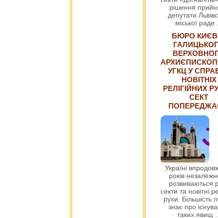
рішення прийн
депутати Львівс
міської ради
БЮРО КИЄВ
ГАЛИЦЬКО
ВЕРХОВНО
АРХИЄПИСКОП
УГКЦ У СПРА
НОВІТНІХ
РЕЛІГІЙНИХ РУ
СЕКТ
ПОПЕРЕДЖ
Україні впродовж
років незалежн
розвиваються р
секти та новітні ре
рухи. Більшість 
знає про існув
таких явищ
.