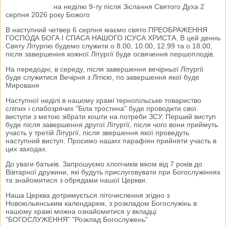
на неділю 9-ту після Зіслання Святого Духа 2
серпня 2026 року Божого
В наступний четвер 6 серпня маємо свято ПРЕОБРАЖЕННЯ
ГОСПОДА БОГА І СПАСА НАШОГО ІСУСА ХРИСТА. В цей деннь
Святу Літургію будемо служити о 8.00, 10.00, 12.99 та о 18.00,
після завершення кожної Літургії буде освячення першоплодів.
На передодні, в середу, після завершення вечірньої Літургії
буде служитися Вечірня з Літією, по завершення якої буде
Мированя
Наступної неділі в нашому храмі тернопільське товариство
сліпих і слабозрячих "Біла тростина" буде проводити свої
виступи з метою зібрати кошти на потреби ЗСУ. Перший виступ
буде після завершення другої Літургії, після чого вони приймуть
участь у третій Літургії, після звершення якої проведуть
наступний виступ. Просимо наших парафіян прийняти участь в
цих заходах.
До уваги батьків. Запрошуємо хлопчиків віком від 7 років до
Вівтарної дружини, які будуть прислуговувати при Богослужіннях
та знайомитися з обрядами нашої Церкви.
Наша Церква дотримується літочислення згідно з
Новоюльянським календарем, з розкладом Богослужінь в
нашому храмі можна ознайомитися у вкладці
"БОГОСЛУЖЕННЯ" "Розклад Богослужень"