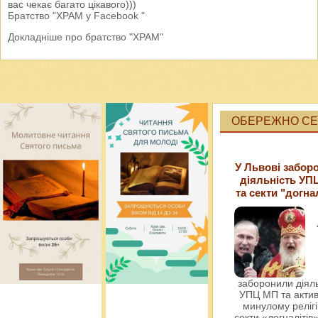
вас чекає багато цікавого)))
Братство "ХРАМ у Facebook "
Докладніше про братство "ХРАМ"
ОБЕРЕЖНО СЕК
У Львові забор
діяльність УП
та секти "догна
заборонили діяль
УПЦ МП та актив
минулому релігі
секти «догналітів»