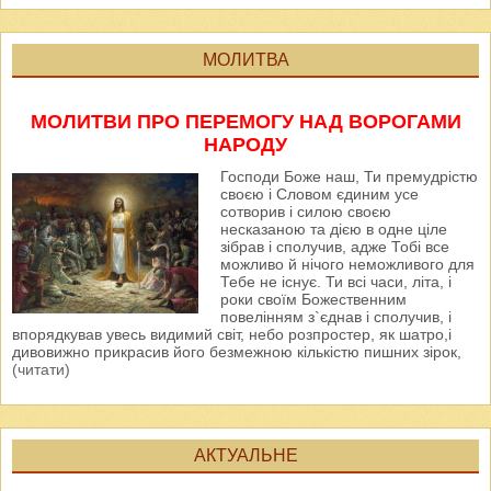
МОЛИТВА
МОЛИТВИ ПРО ПЕРЕМОГУ НАД ВОРОГАМИ
НАРОДУ
Господи Боже наш, Ти премудрістю
своєю і Словом єдиним усе
сотворив і силою своєю
несказаною та дією в одне ціле
зібрав і сполучив, адже Тобі все
можливо й нічого неможливого для
Тебе не існує. Ти всі часи, літа, і
роки своїм Божественним
повелінням з`єднав і сполучив, і
впорядкував увесь видимий світ, небо розпростер, як шатро,і
дивовижно прикрасив його безмежною кількістю пишних зірок,
(читати)
АКТУАЛЬНЕ