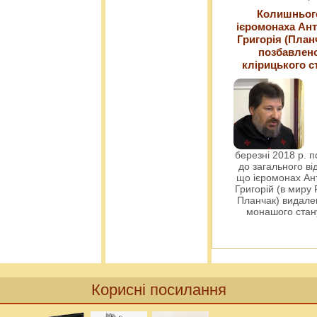
Колишньог
ієромонаха Ант
Григорія (План
позбавлен
клірицького с
березні 2018 р. 
до загального ві
що ієромонах Ант
Григорій (в миру
Планчак) видален
монашого ста
Корисні посилання