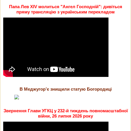
Папа Лев XIV молиться "Ангел Господній": дивіться
пряму трансляцію з українським перекладом
В Меджугор’є знищили статую Богородиці
Звернення Глави УГКЦ у 232-й тиждень повномасштабної
війни, 26 липня 2026 року