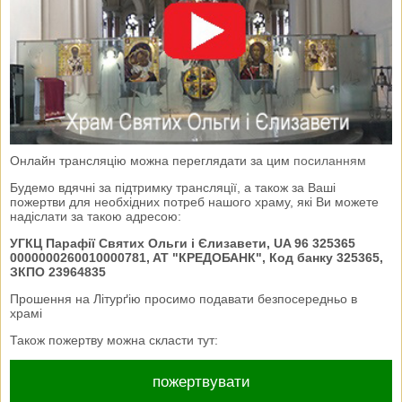
Онлайн трансляцію можна переглядати за цим
посиланням
Будемо вдячні за підтримку трансляції, а також за Ваші
пожертви для необхідних потреб нашого храму, які Ви можете
надіслати за такою адресою:
УГКЦ Парафії Святих Ольги і Єлизавети, UA 96 325365
0000000260010000781, AT "КРЕДОБАНК", Код банку 325365,
ЗКПО 23964835
Прошення на Літурґію просимо подавати безпосередньо в
храмі
Також пожертву можна скласти тут:
пожертвувати