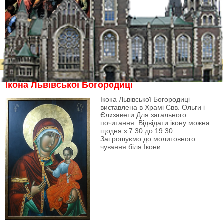
Ікона Львівської Богородиці
Ікона Львівської Богородиці
виставлена в Храмі Свв. Ольги і
Єлизавети Для загального
почитання. Відвідати ікону можна
щодня з 7.30 до 19.30.
Запрошуємо до молитовного
чування біля Ікони.