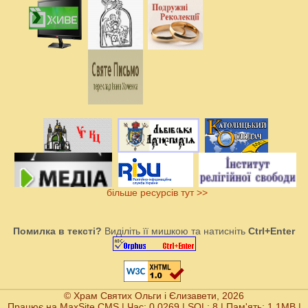
більше ресурсів тут >>
Помилка в тексті?
Виділіть її мишкою та натисніть
Ctrl+Enter
© Храм Святих Ольги і Єлизавети, 2026
Працює на
MaxSite CMS
| Час: 0.0269 | SQL: 8 | Пам'ять: 1.1MB
|