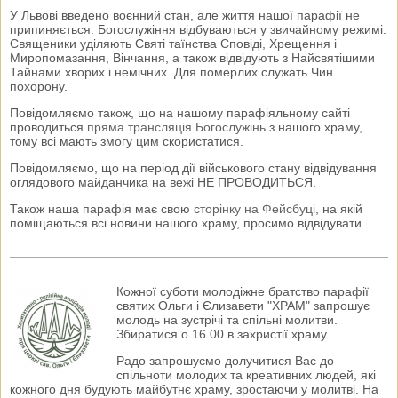
У Львові введено воєнний стан, але життя нашої парафії не
припиняється: Богослужіння відбуваються у звичайному режимі.
Священики уділяють Святі таїнства Сповіді, Хрещення і
Миропомазання, Вінчання, а також відвідують з Найсвятішими
Тайнами хворих і немічних. Для померлих служать Чин
похорону.
Повідомляємо також, що на нашому парафіяльному сайті
проводиться
пряма трансляція Богослужінь
з нашого храму,
тому всі мають змогу цим скористатися.
Повідомляємо, що на період дії військового стану відвідування
оглядового майданчика на вежі НЕ ПРОВОДИТЬСЯ.
Також наша парафія має свою
сторінку на Фейсбуці
, на якій
поміщаються всі новини нашого храму, просимо відвідувати.
Кожної суботи молодіжне братство парафії
святих Ольги і Єлизавети "ХРАМ" запрошує
молодь на зустрічі та спільні молитви.
Збиратися о 16.00 в захристії храму
Радо запрошуємо долучитися Вас до
спільноти молодих та креативних людей, які
кожного дня будують майбутнє храму, зростаючи у молитві. На