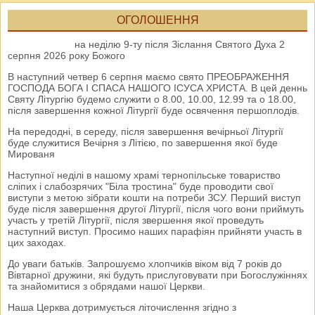
ОГОЛОШЕННЯ
на неділю 9-ту після Зіслання Святого Духа 2
серпня 2026 року Божого
В наступний четвер 6 серпня маємо свято ПРЕОБРАЖЕННЯ
ГОСПОДА БОГА І СПАСА НАШОГО ІСУСА ХРИСТА. В цей деннь
Святу Літургію будемо служити о 8.00, 10.00, 12.99 та о 18.00,
після завершення кожної Літургії буде освячення першоплодів.
На передодні, в середу, після завершення вечірньої Літургії
буде служитися Вечірня з Літією, по завершення якої буде
Мированя
Наступної неділі в нашому храмі тернопільське товариство
сліпих і слабозрячих "Біла тростина" буде проводити свої
виступи з метою зібрати кошти на потреби ЗСУ. Перший виступ
буде після завершення другої Літургії, після чого вони приймуть
участь у третій Літургії, після звершення якої проведуть
наступний виступ. Просимо наших парафіян прийняти участь в
цих заходах.
До уваги батьків. Запрошуємо хлопчиків віком від 7 років до
Вівтарної дружини, які будуть прислуговувати при Богослужіннях
та знайомитися з обрядами нашої Церкви.
Наша Церква дотримується літочислення згідно з