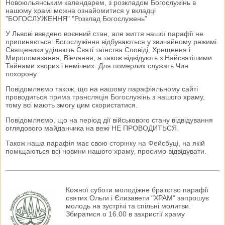
Новоюльянським календарем, з розкладом Богослужінь в
нашому храмі можна ознайомитися у вкладці
"БОГОСЛУЖЕННЯ" "Розклад Богослужень"
У Львові введено воєнний стан, але життя нашої парафії не
припиняється: Богослужіння відбуваються у звичайному режимі.
Священики уділяють Святі таїнства Сповіді, Хрещення і
Миропомазання, Вінчання, а також відвідують з Найсвятішими
Тайнами хворих і немічних. Для померлих служать Чин
похорону.
Повідомляємо також, що на нашому парафіяльному сайті
проводиться
пряма трансляція Богослужінь
з нашого храму,
тому всі мають змогу цим скористатися.
Повідомляємо, що на період дії військового стану відвідування
оглядового майданчика на вежі НЕ ПРОВОДИТЬСЯ.
Також наша парафія має свою
сторінку на Фейсбуці
, на якій
поміщаються всі новини нашого храму, просимо відвідувати.
Кожної суботи молодіжне братство парафії
святих Ольги і Єлизавети "ХРАМ" запрошує
молодь на зустрічі та спільні молитви.
Збиратися о 16.00 в захристії храму