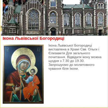
Ікона Львівської Богородиці
Ікона Львівської Богородиці
виставлена в Храмі Свв. Ольги і
Єлизавети Для загального
почитання. Відвідати ікону можна
щодня з 7.30 до 19.30.
Запрошуємо до молитовного
чування біля Ікони.