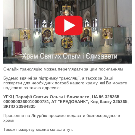
Онлайн трансляцію можна переглядати за цим
посиланням
Будемо вдячні за підтримку трансляції, а також за Ваші
пожертви для необхідних потреб нашого храму, які Ви можете
надіслати за такою адресою:
УГКЦ Парафії Святих Ольги і Єлизавети, UA 96 325365
0000000260010000781, AT "КРЕДОБАНК", Код банку 325365,
ЗКПО 23964835
Прошення на Літурґію просимо подавати безпосередньо в
храмі
Також пожертву можна скласти тут: