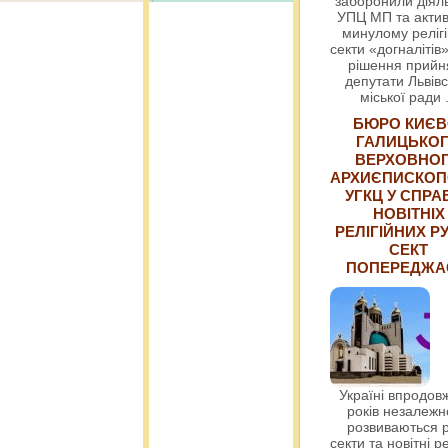
заборонили діяль
УПЦ МП та актив
минулому релігі
секти «догналітів»
рішення прийн
депутати Львівс
міської ради
БЮРО КИЄВ
ГАЛИЦЬКО
ВЕРХОВНО
АРХИЄПИСКОП
УГКЦ У СПРА
НОВІТНІХ
РЕЛІГІЙНИХ РУ
СЕКТ
ПОПЕРЕДЖ
Україні впродовж
років незалежн
розвиваються р
секти та новітні ре