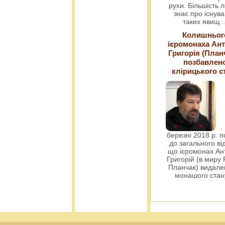
рухи. Більшість 
знає про існув
таких явищ
.
Колишньог
ієромонаха Ант
Григорія (План
позбавлен
клірицького с
березні 2018 р. 
до загального ві
що ієромонах Ант
Григорій (в миру
Планчак) видален
монашого ста