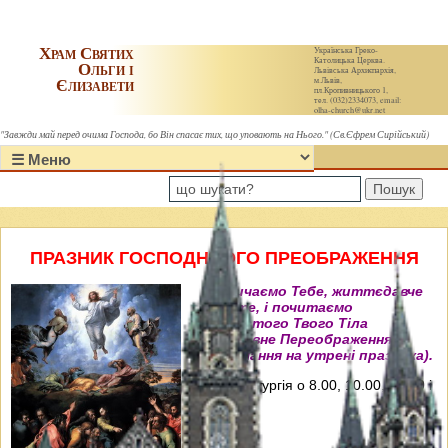
Храм Святих
Українська Греко-
Католицька Церква.
Ольги і
Львівська Архиєпархія,
Єлизавети
м.Львів,
пл.Кропивницького 1,
тел. (032)2334073, email:
olha-church@ukr.net
"Завжди май перед очима Господа, бо Він спасає тих, що уповають на Нього." (Св.Єфрем Сирійський)
Пошук
ПРАЗНИК ГОСПОДНЬОГО ПРЕОБРАЖЕННЯ
"Величаємо Тебе, життєдавче
Христе, і почитаємо
пречистого Твого Тіла
преславне Переображення"
(Величання на утрені празника).
Свята Літургія о 8.00, 10.00, 12.00 і
18.00