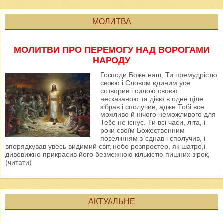
МОЛИТВА
МОЛИТВИ ПРО ПЕРЕМОГУ НАД ВОРОГАМИ
НАРОДУ
Господи Боже наш, Ти премудрістю
своєю і Словом єдиним усе
сотворив і силою своєю
несказаною та дією в одне ціле
зібрав і сполучив, адже Тобі все
можливо й нічого неможливого для
Тебе не існує. Ти всі часи, літа, і
роки своїм Божественним
повелінням з`єднав і сполучив, і
впорядкував увесь видимий світ, небо розпростер, як шатро,і
дивовижно прикрасив його безмежною кількістю пишних зірок,
(читати)
АКТУАЛЬНЕ