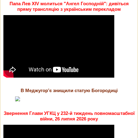
Папа Лев XIV молиться "Ангел Господній": дивіться
пряму трансляцію з українським перекладом
В Меджугор’є знищили статую Богородиці
Звернення Глави УГКЦ у 232-й тиждень повномасштабної
війни, 26 липня 2026 року