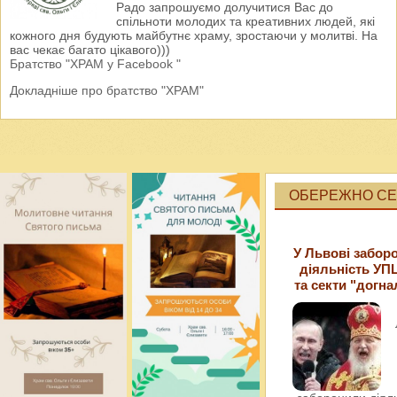
Радо запрошуємо долучитися Вас до
спільноти молодих та креативних людей, які
кожного дня будують майбутнє храму, зростаючи у молитві. На
вас чекає багато цікавого)))
Братство "ХРАМ у Facebook "
Докладніше про братство "ХРАМ"
ОБЕРЕЖНО СЕК
У Львові забор
діяльність УП
та секти "догна