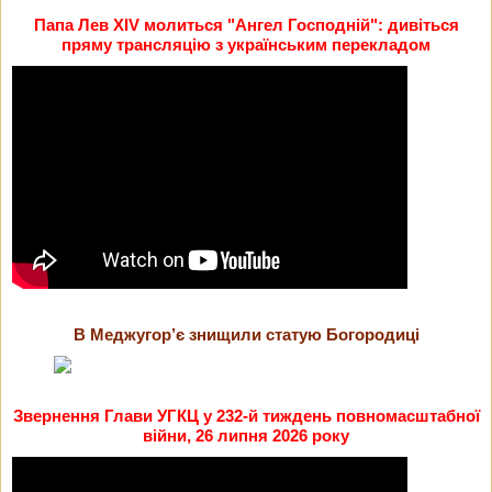
Папа Лев XIV молиться "Ангел Господній": дивіться
пряму трансляцію з українським перекладом
В Меджугор’є знищили статую Богородиці
Звернення Глави УГКЦ у 232-й тиждень повномасштабної
війни, 26 липня 2026 року