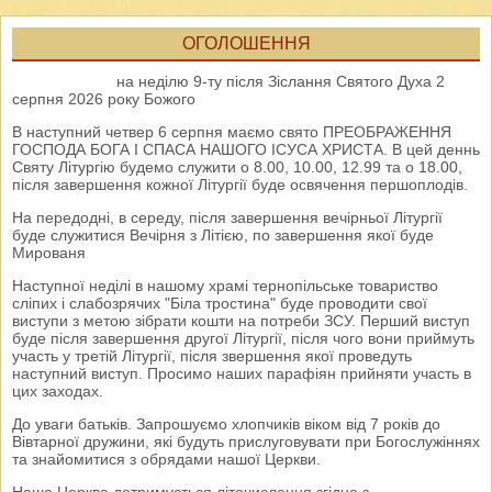
ОГОЛОШЕННЯ
на неділю 9-ту після Зіслання Святого Духа 2
серпня 2026 року Божого
В наступний четвер 6 серпня маємо свято ПРЕОБРАЖЕННЯ
ГОСПОДА БОГА І СПАСА НАШОГО ІСУСА ХРИСТА. В цей деннь
Святу Літургію будемо служити о 8.00, 10.00, 12.99 та о 18.00,
після завершення кожної Літургії буде освячення першоплодів.
На передодні, в середу, після завершення вечірньої Літургії
буде служитися Вечірня з Літією, по завершення якої буде
Мированя
Наступної неділі в нашому храмі тернопільське товариство
сліпих і слабозрячих "Біла тростина" буде проводити свої
виступи з метою зібрати кошти на потреби ЗСУ. Перший виступ
буде після завершення другої Літургії, після чого вони приймуть
участь у третій Літургії, після звершення якої проведуть
наступний виступ. Просимо наших парафіян прийняти участь в
цих заходах.
До уваги батьків. Запрошуємо хлопчиків віком від 7 років до
Вівтарної дружини, які будуть прислуговувати при Богослужіннях
та знайомитися з обрядами нашої Церкви.