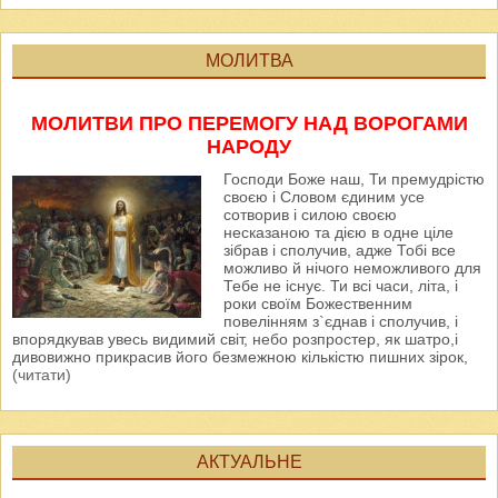
МОЛИТВА
МОЛИТВИ ПРО ПЕРЕМОГУ НАД ВОРОГАМИ
НАРОДУ
Господи Боже наш, Ти премудрістю
своєю і Словом єдиним усе
сотворив і силою своєю
несказаною та дією в одне ціле
зібрав і сполучив, адже Тобі все
можливо й нічого неможливого для
Тебе не існує. Ти всі часи, літа, і
роки своїм Божественним
повелінням з`єднав і сполучив, і
впорядкував увесь видимий світ, небо розпростер, як шатро,і
дивовижно прикрасив його безмежною кількістю пишних зірок,
(читати)
АКТУАЛЬНЕ