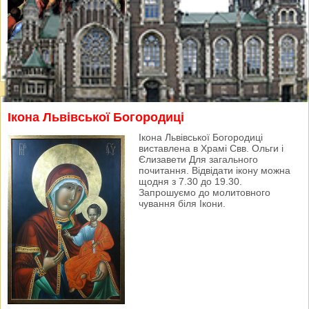
Ікона Львівської Богородиці
Ікона Львівської Богородиці
виставлена в Храмі Свв. Ольги і
Єлизавети Для загального
почитання. Відвідати ікону можна
щодня з 7.30 до 19.30.
Запрошуємо до молитовного
чування біля Ікони.