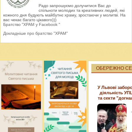
Радо запрошуємо долучитися Вас до
спільноти молодих та креативних людей, які
кожного дня будують майбутнє храму, зростаючи у молитві. На
вас чекає багато цікавого)))
Братство "ХРАМ у Facebook "
Докладніше про братство "ХРАМ"
ОБЕРЕЖНО СЕК
У Львові забор
діяльність УП
та секти "догна