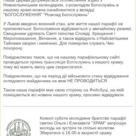
Наша Церква дотримується літочислення згідно з
Новоюльянським календарем, з розкладом Богослужінь в
нашому храмі можна ознайомитися у вкладці
"БОГОСЛУЖЕННЯ" "Розклад Богослужень"
У Львові введено воєнний стан, але життя нашої парафії не
припиняється: Богослужіння відбуваються у звичайному режимі.
Священики уділяють Святі таїнства Сповіді, Хрещення і
Миропомазання, Вінчання, а також відвідують з Найсвятішими
Тайнами хворих і немічних. Для померлих служать Чин
похорону.
Повідомляємо також, що на нашому парафіяльному сайті
проводиться
пряма трансляція Богослужінь
з нашого храму,
тому всі мають змогу цим скористатися.
Повідомляємо, що на період дії військового стану відвідування
оглядового майданчика на вежі НЕ ПРОВОДИТЬСЯ.
Також наша парафія має свою
сторінку на Фейсбуці
, на якій
поміщаються всі новини нашого храму, просимо відвідувати.
Кожної суботи молодіжне братство парафії
святих Ольги і Єлизавети "ХРАМ" запрошує
молодь на зустрічі та спільні молитви.
Збиратися о 16.00 в захристії храму