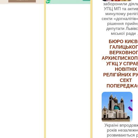
заборонили діяль
УПЦ МП та актив
минулому релігі
секти «догналітів»
рішення прийн
депутати Львівс
міської ради
БЮРО КИЄВ
ГАЛИЦЬКО
ВЕРХОВНО
АРХИЄПИСКОП
УГКЦ У СПРА
НОВІТНІХ
РЕЛІГІЙНИХ РУ
СЕКТ
ПОПЕРЕДЖ
Україні впродовж
років незалежн
розвиваються р