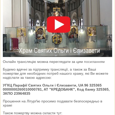
Онлайн трансляцію можна переглядати за цим
посиланням
Будемо вдячні за підтримку трансляції, а також за Ваші
пожертви для необхідних потреб нашого храму, які Ви можете
надіслати за такою адресою:
УГКЦ Парафії Святих Ольги і Єлизавети, UA 96 325365
0000000260010000781, AT "КРЕДОБАНК", Код банку 325365,
ЗКПО 23964835
Прошення на Літурґію просимо подавати безпосередньо в
храмі
Також пожертву можна скласти тут: