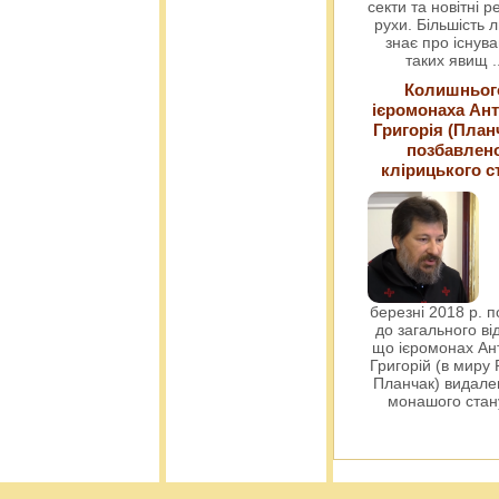
секти та новітні ре
рухи. Більшість 
знає про існув
таких явищ
.
Колишньог
ієромонаха Ант
Григорія (План
позбавлен
клірицького с
березні 2018 р. 
до загального ві
що ієромонах Ант
Григорій (в миру
Планчак) видален
монашого ста