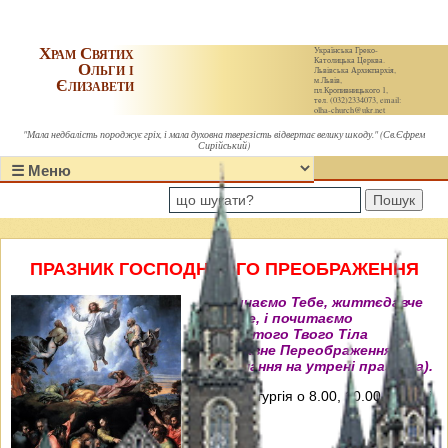
Храм Святих
Українська Греко-
Католицька Церква.
Ольги і
Львівська Архиєпархія,
Єлизавети
м.Львів,
пл.Кропивницького 1,
тел. (032)2334073, email:
olha-church@ukr.net
"Мала недбалість породжує гріх, і мала духовна тверезість відвертає велику шкоду." (Св.Єфрем
Сирійський)
Пошук
ПРАЗНИК ГОСПОДНЬОГО ПРЕОБРАЖЕННЯ
"Величаємо Тебе, життєдавче
Христе, і почитаємо
пречистого Твого Тіла
преславне Переображення"
(Величання на утрені празника).
Свята Літургія о 8.00, 10.00, 12.00 і
18.00