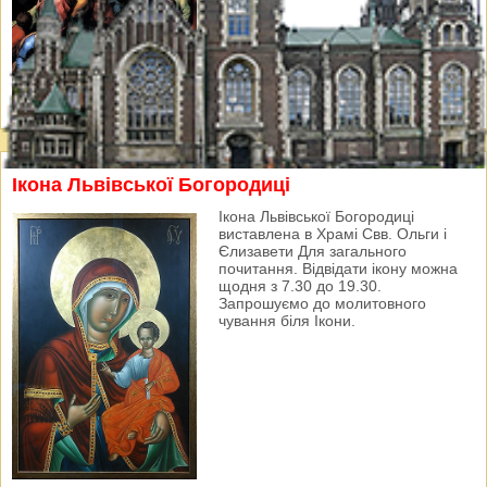
Ікона Львівської Богородиці
Ікона Львівської Богородиці
виставлена в Храмі Свв. Ольги і
Єлизавети Для загального
почитання. Відвідати ікону можна
щодня з 7.30 до 19.30.
Запрошуємо до молитовного
чування біля Ікони.