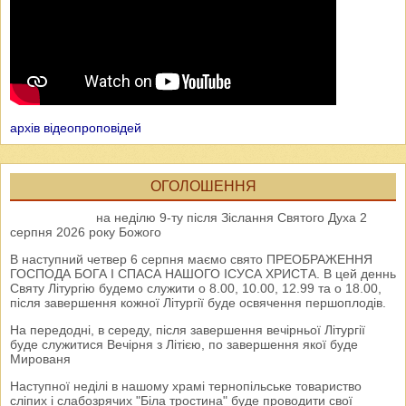
архів відеопроповідей
ОГОЛОШЕННЯ
на неділю 9-ту після Зіслання Святого Духа 2
серпня 2026 року Божого
В наступний четвер 6 серпня маємо свято ПРЕОБРАЖЕННЯ
ГОСПОДА БОГА І СПАСА НАШОГО ІСУСА ХРИСТА. В цей деннь
Святу Літургію будемо служити о 8.00, 10.00, 12.99 та о 18.00,
після завершення кожної Літургії буде освячення першоплодів.
На передодні, в середу, після завершення вечірньої Літургії
буде служитися Вечірня з Літією, по завершення якої буде
Мированя
Наступної неділі в нашому храмі тернопільське товариство
сліпих і слабозрячих "Біла тростина" буде проводити свої