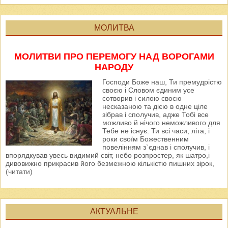
МОЛИТВА
МОЛИТВИ ПРО ПЕРЕМОГУ НАД ВОРОГАМИ
НАРОДУ
Господи Боже наш, Ти премудрістю
своєю і Словом єдиним усе
сотворив і силою своєю
несказаною та дією в одне ціле
зібрав і сполучив, адже Тобі все
можливо й нічого неможливого для
Тебе не існує. Ти всі часи, літа, і
роки своїм Божественним
повелінням з`єднав і сполучив, і
впорядкував увесь видимий світ, небо розпростер, як шатро,і
дивовижно прикрасив його безмежною кількістю пишних зірок,
(читати)
АКТУАЛЬНЕ