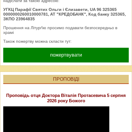
надіслати за такою адресою:
УГКЦ Парафії Святих Ольги і Єлизавети, UA 96 325365
0000000260010000781, AT "КРЕДОБАНК", Код банку 325365,
ЗКПО 23964835
Прошення на Літурґію просимо подавати безпосередньо в
храмі
Також пожертву можна скласти тут:
пожертвувати
ПРОПОВІДІ
Проповідь отця Доктора Віталія Протасевича 5 серпня
2026 року Божого