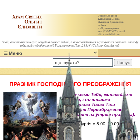
Храм Святих
Українська Греко-
Католицька Церква.
Ольги і
Львівська Архиєпархія,
Єлизавети
м.Львів,
пл.Кропивницького 1,
тел. (032)2334073, email:
olha-church@ukr.net
"той, хто затаює свій гріх, не буде ні до чого гідний, а хто сповідається з гріхів своїх і полишає їх позаду
себе, той сподобиться від Бога милости (Прип.28,13)" (Св.Ісаак Сирійський)
Пошук
ПРАЗНИК ГОСПОДНЬОГО ПРЕОБРАЖЕННЯ
"Величаємо Тебе, життєдавче
Христе, і почитаємо
пречистого Твого Тіла
преславне Переображення"
(Величання на утрені празника).
Свята Літургія о 8.00, 10.00, 12.00 і
18.00