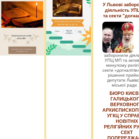
У Львові забор
діяльність УП
та секти "догна
заборонили діяль
УПЦ МП та актив
минулому релігі
секти «догналітів»
рішення прийн
депутати Львівс
міської ради
БЮРО КИЄВ
ГАЛИЦЬКО
ВЕРХОВНО
АРХИЄПИСКОП
УГКЦ У СПРА
НОВІТНІХ
РЕЛІГІЙНИХ РУ
СЕКТ
ПОПЕРЕДЖ