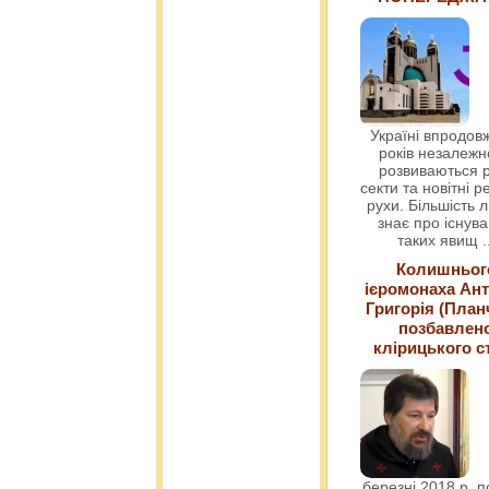
Україні впродовж
років незалежн
розвиваються р
секти та новітні ре
рухи. Більшість 
знає про існув
таких явищ
.
Колишньог
ієромонаха Ант
Григорія (План
позбавлен
клірицького с
березні 2018 р. 