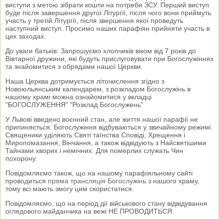
виступи з метою зібрати кошти на потреби ЗСУ. Перший виступ
буде після завершення другої Літургії, після чого вони приймуть
участь у третій Літургії, після звершення якої проведуть
наступний виступ. Просимо наших парафіян прийняти участь в
цих заходах.
До уваги батьків. Запрошуємо хлопчиків віком від 7 років до
Вівтарної дружини, які будуть прислуговувати при Богослужіннях
та знайомитися з обрядами нашої Церкви.
Наша Церква дотримується літочислення згідно з
Новоюльянським календарем, з розкладом Богослужінь в
нашому храмі можна ознайомитися у вкладці
"БОГОСЛУЖЕННЯ" "Розклад Богослужень"
У Львові введено воєнний стан, але життя нашої парафії не
припиняється: Богослужіння відбуваються у звичайному режимі.
Священики уділяють Святі таїнства Сповіді, Хрещення і
Миропомазання, Вінчання, а також відвідують з Найсвятішими
Тайнами хворих і немічних. Для померлих служать Чин
похорону.
Повідомляємо також, що на нашому парафіяльному сайті
проводиться
пряма трансляція Богослужінь
з нашого храму,
тому всі мають змогу цим скористатися.
Повідомляємо, що на період дії військового стану відвідування
оглядового майданчика на вежі НЕ ПРОВОДИТЬСЯ.