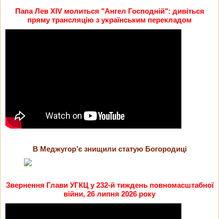
Папа Лев XIV молиться "Ангел Господній": дивіться
пряму трансляцію з українським перекладом
В Меджугор’є знищили статую Богородиці
Звернення Глави УГКЦ у 232-й тиждень повномасштабної
війни, 26 липня 2026 року