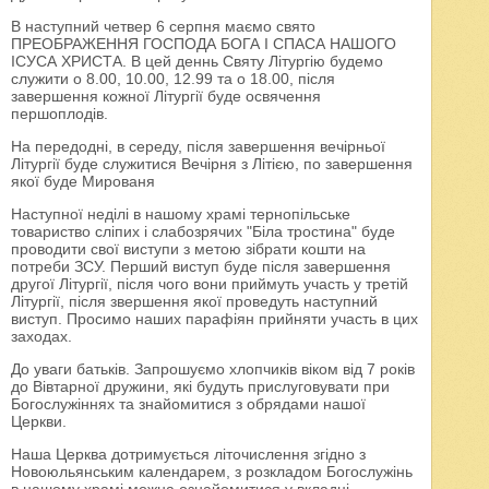
В наступний четвер 6 серпня маємо свято
ПРЕОБРАЖЕННЯ ГОСПОДА БОГА І СПАСА НАШОГО
ІСУСА ХРИСТА. В цей деннь Святу Літургію будемо
служити о 8.00, 10.00, 12.99 та о 18.00, після
завершення кожної Літургії буде освячення
першоплодів.
На передодні, в середу, після завершення вечірньої
Літургії буде служитися Вечірня з Літією, по завершення
якої буде Мированя
Наступної неділі в нашому храмі тернопільське
товариство сліпих і слабозрячих "Біла тростина" буде
проводити свої виступи з метою зібрати кошти на
потреби ЗСУ. Перший виступ буде після завершення
другої Літургії, після чого вони приймуть участь у третій
Літургії, після звершення якої проведуть наступний
виступ. Просимо наших парафіян прийняти участь в цих
заходах.
До уваги батьків. Запрошуємо хлопчиків віком від 7 років
до Вівтарної дружини, які будуть прислуговувати при
Богослужіннях та знайомитися з обрядами нашої
Церкви.
Наша Церква дотримується літочислення згідно з
Новоюльянським календарем, з розкладом Богослужінь