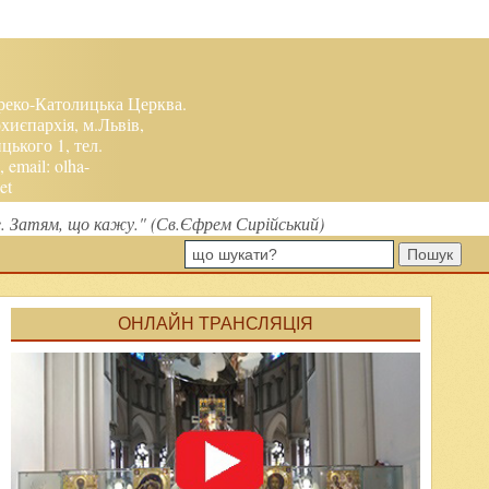
реко-Католицька Церква.
хиєпархія, м.Львів,
ького 1, тел.
, email:
olha-
et
це. Затям, що кажу." (Св.Єфрем Сирійський)
Пошук
ОНЛАЙН ТРАНСЛЯЦІЯ