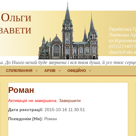
 Ольги
завети
Українська Г
Львівська Ар
пл.Кропивниц
(032)2334073
church@ukr.n
. До Нього нехай буде звернена і вся твоя душа, й усе твоє сер
СПІЛКУВАННЯ
АРХІВ
ОФІЦІЙНО
Роман
Активація не завершена.
Завершити
Дата реєстрації:
2015-10-16 11:30:51
Псевдонім (Нік):
Роман