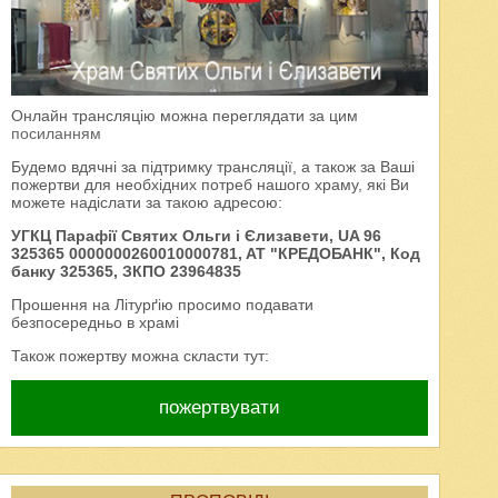
Онлайн трансляцію можна переглядати за цим
посиланням
Будемо вдячні за підтримку трансляції, а також за Ваші
пожертви для необхідних потреб нашого храму, які Ви
можете надіслати за такою адресою:
УГКЦ Парафії Святих Ольги і Єлизавети, UA 96
325365 0000000260010000781, AT "КРЕДОБАНК", Код
банку 325365, ЗКПО 23964835
Прошення на Літурґію просимо подавати
безпосередньо в храмі
Також пожертву можна скласти тут:
пожертвувати