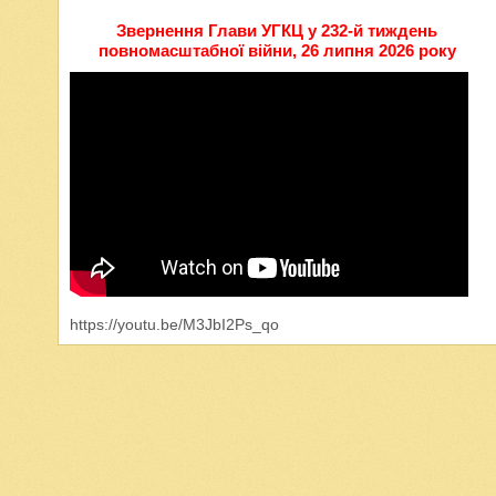
Звернення Глави УГКЦ у 232-й тиждень
повномасштабної війни, 26 липня 2026 року
https://youtu.be/M3JbI2Ps_qo