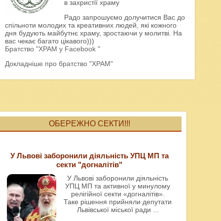
в захристії храму
Радо запрошуємо долучитися Вас до
спільноти молодих та креативних людей, які кожного
дня будують майбутнє храму, зростаючи у молитві. На
вас чекає багато цікавого)))
Братство "ХРАМ у Facebook "
Докладніше про братство "ХРАМ"
ОБЕРЕЖНО СЕКТИ!!!
У Львові заборонили діяльність УПЦ МП та
секти "догналітів"
У Львові заборонили діяльність
УПЦ МП та активної у минулому
релігійної секти «догналітів».
Таке рішення прийняли депутати
Львівської міської ради
...