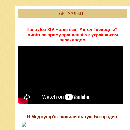
АКТУАЛЬНЕ
Папа Лев XIV молиться "Ангел Господній":
дивіться пряму трансляцію з українським
перекладом
В Меджугор’є знищили статую Богородиці