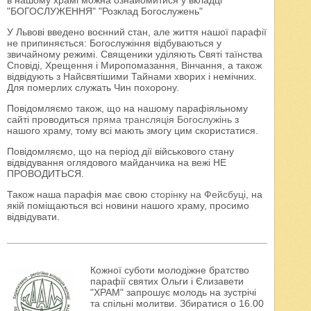
в нашому храмі можна ознайомитися у вкладці
"БОГОСЛУЖЕННЯ" "Розклад Богослужень"
У Львові введено воєнний стан, але життя нашої парафії
не припиняється: Богослужіння відбуваються у
звичайному режимі. Священики уділяють Святі таїнства
Сповіді, Хрещення і Миропомазання, Вінчання, а також
відвідують з Найсвятішими Тайнами хворих і немічних.
Для померлих служать Чин похорону.
Повідомляємо також, що на нашому парафіяльному
сайті проводиться
пряма трансляція Богослужінь
з
нашого храму, тому всі мають змогу цим скористатися.
Повідомляємо, що на період дії військового стану
відвідування оглядового майданчика на вежі НЕ
ПРОВОДИТЬСЯ.
Також наша парафія має свою
сторінку на Фейсбуці
, на
якій поміщаються всі новини нашого храму, просимо
відвідувати.
Кожної суботи молодіжне братство
парафії святих Ольги і Єлизавети
"ХРАМ" запрошує молодь на зустрічі
та спільні молитви. Збиратися о 16.00