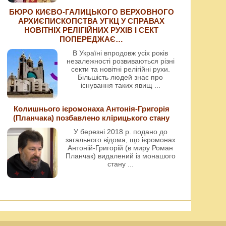
БЮРО КИЄВО-ГАЛИЦЬКОГО ВЕРХОВНОГО
АРХИЄПИСКОПСТВА УГКЦ У СПРАВАХ
НОВІТНІХ РЕЛІГІЙНИХ РУХІВ І СЕКТ
ПОПЕРЕДЖАЄ…
В Україні впродовж усіх років
незалежності розвиваються різні
секти та новітні релігійні рухи.
Більшість людей знає про
існування таких явищ
...
Колишнього ієромонаха Антонія-Григорія
(Планчака) позбавлено клірицького стану
У березні 2018 р. подано до
загального відома, що ієромонах
Антоній-Григорій (в миру Роман
Планчак) видалений із монашого
стану
...