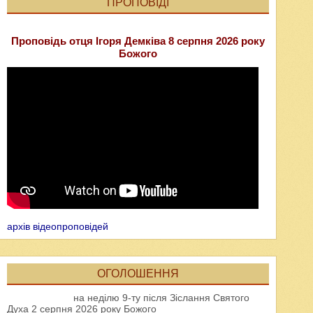
ПРОПОВІДІ
Проповідь отця Ігоря Демківа 8 серпня 2026 року
Божого
архів відеопроповідей
ОГОЛОШЕННЯ
на неділю 9-ту після Зіслання Святого
Духа 2 серпня 2026 року Божого