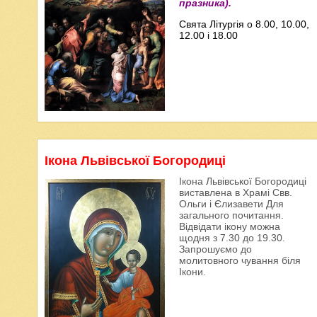
празника).
Свята Літургія о 8.00, 10.00,
12.00 і 18.00
Ікона Львівської Богородиці
Ікона Львівської Богородиці
виставлена в Храмі Свв.
Ольги і Єлизавети Для
загального почитання.
Відвідати ікону можна
щодня з 7.30 до 19.30.
Запрошуємо до
молитовного чування біля
Ікони.