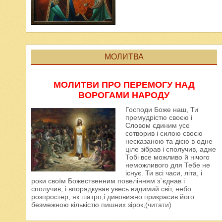
МОЛИТВА
МОЛИТВИ ПРО ПЕРЕМОГУ НАД
ВОРОГАМИ НАРОДУ
Господи Боже наш, Ти
премудрістю своєю і
Словом єдиним усе
сотворив і силою своєю
несказаною та дією в одне
ціле зібрав і сполучив, адже
Тобі все можливо й нічого
неможливого для Тебе не
існує. Ти всі часи, літа, і
роки своїм Божественним повелінням з`єднав і
сполучив, і впорядкував увесь видимий світ, небо
розпростер, як шатро,і дивовижно прикрасив його
безмежною кількістю пишних зірок,
(читати)