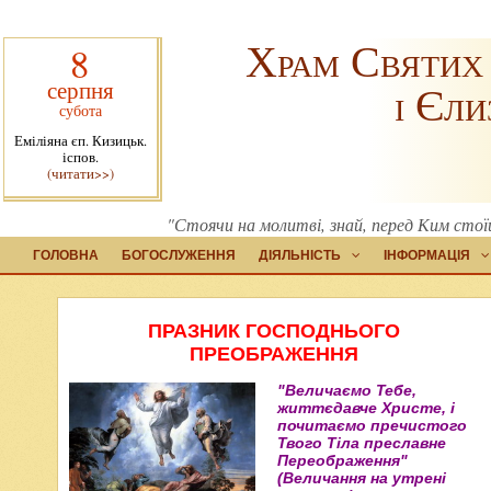
Храм Святих
8
серпня
і Єли
субота
Еміліяна єп. Кизицьк.
іспов.
(читати>>)
"Стоячи на молитві, знай, перед Ким стоїш
ГОЛОВНА
БОГОСЛУЖЕННЯ
ДІЯЛЬНІСТЬ
ІНФОРМАЦІЯ
ПРАЗНИК ГОСПОДНЬОГО
ПРЕОБРАЖЕННЯ
"Величаємо Тебе,
життєдавче Христе, і
почитаємо пречистого
Твого Тіла преславне
Переображення"
(Величання на утрені