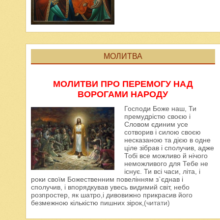
МОЛИТВА
МОЛИТВИ ПРО ПЕРЕМОГУ НАД
ВОРОГАМИ НАРОДУ
Господи Боже наш, Ти
премудрістю своєю і
Словом єдиним усе
сотворив і силою своєю
несказаною та дією в одне
ціле зібрав і сполучив, адже
Тобі все можливо й нічого
неможливого для Тебе не
існує. Ти всі часи, літа, і
роки своїм Божественним повелінням з`єднав і
сполучив, і впорядкував увесь видимий світ, небо
розпростер, як шатро,і дивовижно прикрасив його
безмежною кількістю пишних зірок,
(читати)