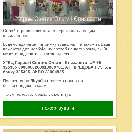
Онлайн трансляцію можна переглядати за цим
посиланням
Будемо вдячні за підтримку трансляції, а також за Ваші
пожертви для необхідних потреб нашого храму, які Ви
можете надіслати за такою адресою:
УГКЦ Парафії Святих Ольги і Єлизавети, UA 96
325365 0000000260010000781, AT "КРЕДОБАНК", Код
банку 325365, ЗКПО 23964835
Прошення на Літурґію просимо подавати
безпосередньо в храмі
Також пожертву можна скласти тут:
пожертвувати