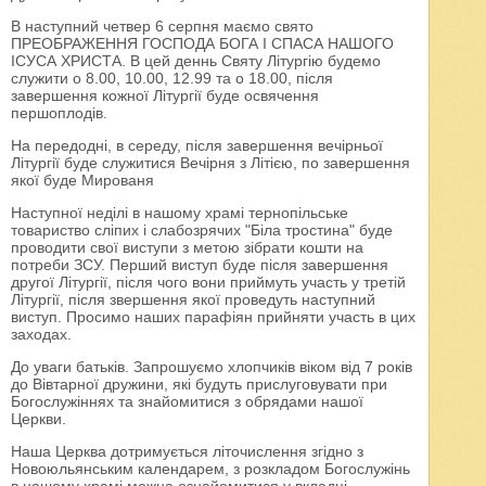
В наступний четвер 6 серпня маємо свято
ПРЕОБРАЖЕННЯ ГОСПОДА БОГА І СПАСА НАШОГО
ІСУСА ХРИСТА. В цей деннь Святу Літургію будемо
служити о 8.00, 10.00, 12.99 та о 18.00, після
завершення кожної Літургії буде освячення
першоплодів.
На передодні, в середу, після завершення вечірньої
Літургії буде служитися Вечірня з Літією, по завершення
якої буде Мированя
Наступної неділі в нашому храмі тернопільське
товариство сліпих і слабозрячих "Біла тростина" буде
проводити свої виступи з метою зібрати кошти на
потреби ЗСУ. Перший виступ буде після завершення
другої Літургії, після чого вони приймуть участь у третій
Літургії, після звершення якої проведуть наступний
виступ. Просимо наших парафіян прийняти участь в цих
заходах.
До уваги батьків. Запрошуємо хлопчиків віком від 7 років
до Вівтарної дружини, які будуть прислуговувати при
Богослужіннях та знайомитися з обрядами нашої
Церкви.
Наша Церква дотримується літочислення згідно з
Новоюльянським календарем, з розкладом Богослужінь