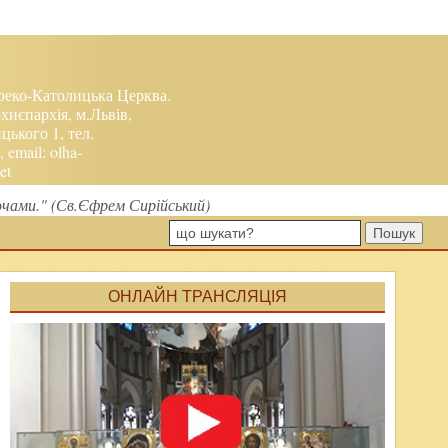
реко-Католицька Церква.
хиєпархія, м.Львів,
ького 1, тел.
, email:
olha-
et
вочами." (Св.Єфрем Сирійський)
Пошук
ОНЛАЙН ТРАНСЛЯЦІЯ