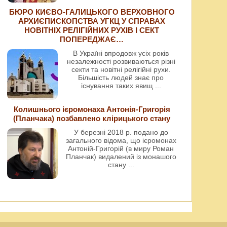
БЮРО КИЄВО-ГАЛИЦЬКОГО ВЕРХОВНОГО
АРХИЄПИСКОПСТВА УГКЦ У СПРАВАХ
НОВІТНІХ РЕЛІГІЙНИХ РУХІВ І СЕКТ
ПОПЕРЕДЖАЄ…
В Україні впродовж усіх років
незалежності розвиваються різні
секти та новітні релігійні рухи.
Більшість людей знає про
існування таких явищ
...
Колишнього ієромонаха Антонія-Григорія
(Планчака) позбавлено клірицького стану
У березні 2018 р. подано до
загального відома, що ієромонах
Антоній-Григорій (в миру Роман
Планчак) видалений із монашого
стану
...