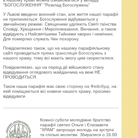
в нашому храмі можна ознайомитися у вкладці
"БОГОСЛУЖЕННЯ" "Розклад Богослужень"
У Львові введено воєнний стан, але життя нашої парафії
не припиняється: Богослужіння відбуваються у
звичайному режимі. Священики уділяють Святі таїнства
Сповіді, Хрещення і Миропомазання, Вінчання, а також
відвідують з Найсвятішими Тайнами хворих і немічних.
Для померлих служать Чин похорону.
Повідомляємо також, що на нашому парафіяльному
сайті проводиться
пряма трансляція Богослужінь
з
нашого храму, тому всі мають змогу цим скористатися.
Повідомляємо, що на період дії військового стану
відвідування оглядового майданчика на вежі НЕ
ПРОВОДИТЬСЯ.
Також наша парафія має свою
сторінку на Фейсбуці
, на
якій поміщаються всі новини нашого храму, просимо
відвідувати.
Кожної суботи молодіжне братство
парафії святих Ольги і Єлизавети
"ХРАМ" запрошує молодь на зустрічі
та спільні молитви. Збиратися о 16.00