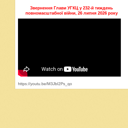
Звернення Глави УГКЦ у 232-й тиждень
повномасштабної війни, 26 липня 2026 року
https://youtu.be/M3JbI2Ps_qo