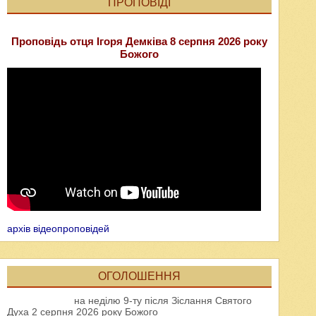
ПРОПОВІДІ
Проповідь отця Ігоря Демківа 8 серпня 2026 року
Божого
архів відеопроповідей
ОГОЛОШЕННЯ
на неділю 9-ту після Зіслання Святого
Духа 2 серпня 2026 року Божого