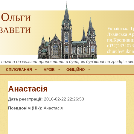
 Ольги
завети
Українська Г
Львівська Ар
пл.Кропивниц
(032)2334073
church@ukr.n
погано дозволяти проростати в душі, як бур'янові на грядці з о
СПІЛКУВАННЯ
АРХІВ
ОФІЦІЙНО
Анастасія
Дата реєстрації:
2016-02-22 22:26:50
Псевдонім (Нік):
Анастасія