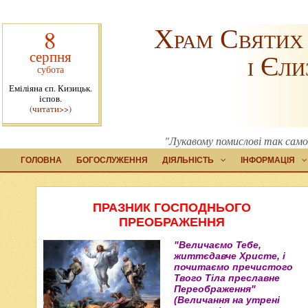
Храм Святих
8
серпня
і Єли
субота
Еміліяна єп. Кизицьк.
іспов.
(читати>>)
"Лукавому помислові так само 
ГОЛОВНА
БОГОСЛУЖЕННЯ
ДІЯЛЬНІСТЬ
ІНФОРМАЦІЯ
ПРАЗНИК ГОСПОДНЬОГО
ПРЕОБРАЖЕННЯ
"Величаємо Тебе,
життєдавче Христе, і
почитаємо пречистого
Твого Тіла преславне
Переображення"
(Величання на утрені