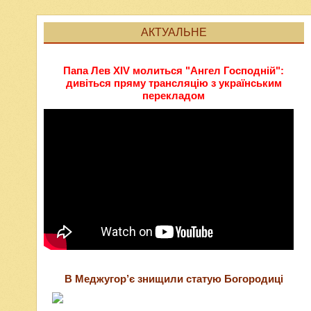
АКТУАЛЬНЕ
Папа Лев XIV молиться "Ангел Господній":
дивіться пряму трансляцію з українським
перекладом
В Меджугор’є знищили статую Богородиці