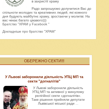
в захристії храму
Радо запрошуємо долучитися Вас до
спільноти молодих та креативних людей, які кожного
дня будують майбутнє храму, зростаючи у молитві. На
вас чекає багато цікавого)))
Братство "ХРАМ у Facebook "
Докладніше про братство "ХРАМ"
ОБЕРЕЖНО СЕКТИ!!!
У Львові заборонили діяльність УПЦ МП та
секти "догналітів"
У Львові заборонили діяльність
УПЦ МП та активної у минулому
релігійної секти «догналітів».
Таке рішення прийняли депутати
Львівської міської ради
...