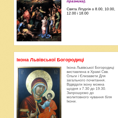
празника).
Свята Літургія о 8.00, 10.00,
12.00 і 18.00
Ікона Львівської Богородиці
Ікона Львівської Богородиці
виставлена в Храмі Свв.
Ольги і Єлизавети Для
загального почитання.
Відвідати ікону можна
щодня з 7.30 до 19.30.
Запрошуємо до
молитовного чування біля
Ікони.