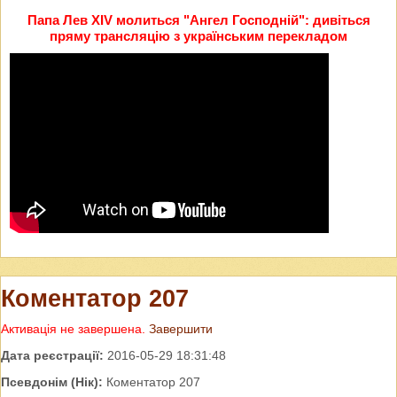
Папа Лев XIV молиться "Ангел Господній": дивіться
пряму трансляцію з українським перекладом
Коментатор 207
Активація не завершена.
Завершити
Дата реєстрації:
2016-05-29 18:31:48
Псевдонім (Нік):
Коментатор 207