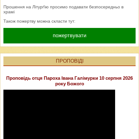
Прошення на Літурґію просимо подавати безпосередньо в
храмі
Також пожертву можна скласти тут:
пожертвувати
ПРОПОВІДІ
Проповідь отця Пароха Івана Галімурки 10 серпня 2026
року Божого