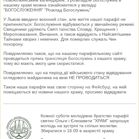
Новоюльянським календарем, з розкладом Богослужінь в
нашому храмі можна ознайомитися у вкладці
"БОГОСЛУЖЕННЯ" "Розклад Богослужень"
У Львові введено воєнний стан, але життя нашої парафії не
припиняється: Богослужіння відбуваються у звичайному режимі.
Священики уділяють Святі таїнства Сповіді, Хрещення і
Миропомазання, Вінчання, а також відвідують з Найсвятішими
Тайнами хворих і немічних. Для померлих служать Чин
похорону.
Повідомляємо також, що на нашому парафіяльному сайті
проводиться
пряма трансляція Богослужінь
з нашого храму,
тому всі мають змогу цим скористатися.
Повідомляємо, що на період дії військового стану відвідування
оглядового майданчика на вежі НЕ ПРОВОДИТЬСЯ.
Також наша парафія має свою
сторінку на Фейсбуці
, на якій
поміщаються всі новини нашого храму, просимо відвідувати.
Кожної суботи молодіжне братство парафії
святих Ольги і Єлизавети "ХРАМ" запрошує
молодь на зустрічі та спільні молитви.
Збиратися о 16.00 в захристії храму