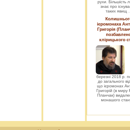
рухи. Більшість 
знає про існув
таких явищ
.
Колишньог
ієромонаха Ант
Григорія (План
позбавлен
клірицького с
березні 2018 р. 
до загального ві
що ієромонах Ант
Григорій (в миру
Планчак) видален
монашого ста