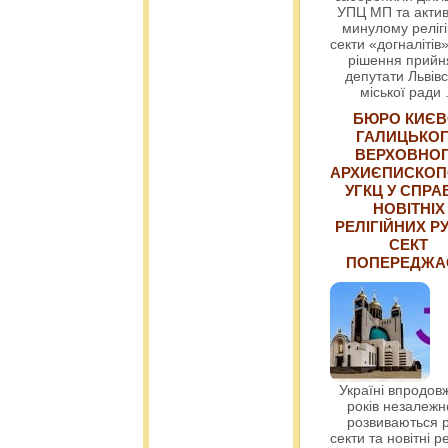
УПЦ МП та актив
минулому релігі
секти «догналітів»
рішення прийн
депутати Львівс
міської ради
БЮРО КИЄВ
ГАЛИЦЬКО
ВЕРХОВНО
АРХИЄПИСКОП
УГКЦ У СПРА
НОВІТНІХ
РЕЛІГІЙНИХ РУ
СЕКТ
ПОПЕРЕДЖ
Україні впродовж
років незалежн
розвиваються р
секти та новітні ре