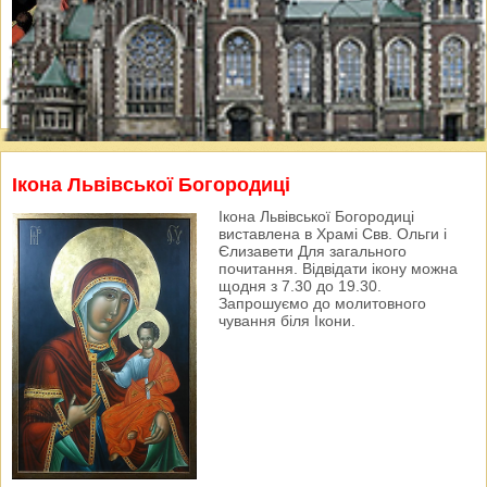
Ікона Львівської Богородиці
Ікона Львівської Богородиці
виставлена в Храмі Свв. Ольги і
Єлизавети Для загального
почитання. Відвідати ікону можна
щодня з 7.30 до 19.30.
Запрошуємо до молитовного
чування біля Ікони.