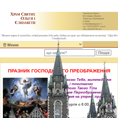
Храм Святих
Українська Греко-
Католицька Церква.
Ольги і
Львівська Архиєпархія,
Єлизавети
м.Львів,
пл.Кропивницького 1,
тел. (032)2334073, email:
olha-church@ukr.net
"Молися мирно й супокійно, співай розумно й до ладу і будеш як орля, що здіймається на висоту." (Прп.Ніл
Синайський)
Пошук
ПРАЗНИК ГОСПОДНЬОГО ПРЕОБРАЖЕННЯ
"Величаємо Тебе, життєдавче
Христе, і почитаємо
пречистого Твого Тіла
преславне Переображення"
(Величання на утрені празника).
Свята Літургія о 8.00, 10.00, 12.00 і
18.00