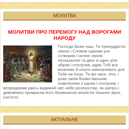
МОЛИТВА
МОЛИТВИ ПРО ПЕРЕМОГУ НАД ВОРОГАМИ
НАРОДУ
Господи Боже наш, Ти премудрістю
своєю і Словом єдиним усе
сотворив і силою своєю
несказаною та дією в одне ціле
зібрав і сполучив, адже Тобі все
можливо й нічого неможливого для
Тебе не існує. Ти всі часи, літа, і
роки своїм Божественним
повелінням з`єднав і сполучив, і
впорядкував увесь видимий світ, небо розпростер, як шатро,і
дивовижно прикрасив його безмежною кількістю пишних зірок,
(читати)
АКТУАЛЬНЕ