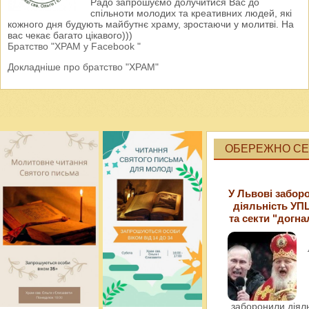
Радо запрошуємо долучитися Вас до
спільноти молодих та креативних людей, які
кожного дня будують майбутнє храму, зростаючи у молитві. На
вас чекає багато цікавого)))
Братство "ХРАМ у Facebook "
Докладніше про братство "ХРАМ"
ОБЕРЕЖНО СЕК
У Львові забор
діяльність УП
та секти "догна
заборонили діяль