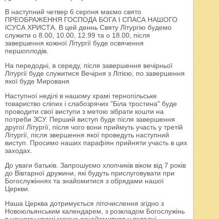
В наступний четвер 6 серпня маємо свято
ПРЕОБРАЖЕННЯ ГОСПОДА БОГА І СПАСА НАШОГО
ІСУСА ХРИСТА. В цей деннь Святу Літургію будемо
служити о 8.00, 10.00, 12.99 та о 18.00, після
завершення кожної Літургії буде освячення
першоплодів.
На передодні, в середу, після завершення вечірньої
Літургії буде служитися Вечірня з Літією, по завершення
якої буде Мированя
Наступної неділі в нашому храмі тернопільське
товариство сліпих і слабозрячих "Біла тростина" буде
проводити свої виступи з метою зібрати кошти на
потреби ЗСУ. Перший виступ буде після завершення
другої Літургії, після чого вони приймуть участь у третій
Літургії, після звершення якої проведуть наступний
виступ. Просимо наших парафіян прийняти участь в цих
заходах.
До уваги батьків. Запрошуємо хлопчиків віком від 7 років
до Вівтарної дружини, які будуть прислуговувати при
Богослужіннях та знайомитися з обрядами нашої
Церкви.
Наша Церква дотримується літочислення згідно з
Новоюльянським календарем, з розкладом Богослужінь