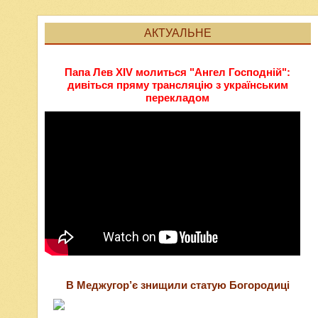
АКТУАЛЬНЕ
Папа Лев XIV молиться "Ангел Господній":
дивіться пряму трансляцію з українським
перекладом
В Меджугор’є знищили статую Богородиці