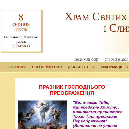
Храм Святих
8
серпня
і Єли
субота
Еміліяна єп. Кизицьк.
іспов.
(читати>>)
"Великий дар — сльози в мо
ГОЛОВНА
БОГОСЛУЖЕННЯ
ДІЯЛЬНІСТЬ
ІНФОРМАЦІЯ
ПРАЗНИК ГОСПОДНЬОГО
ПРЕОБРАЖЕННЯ
"Величаємо Тебе,
життєдавче Христе, і
почитаємо пречистого
Твого Тіла преславне
Переображення"
(Величання на утрені