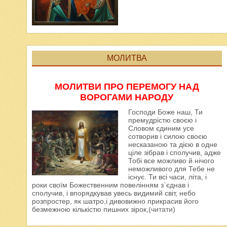
МОЛИТВА
МОЛИТВИ ПРО ПЕРЕМОГУ НАД
ВОРОГАМИ НАРОДУ
Господи Боже наш, Ти
премудрістю своєю і
Словом єдиним усе
сотворив і силою своєю
несказаною та дією в одне
ціле зібрав і сполучив, адже
Тобі все можливо й нічого
неможливого для Тебе не
існує. Ти всі часи, літа, і
роки своїм Божественним повелінням з`єднав і
сполучив, і впорядкував увесь видимий світ, небо
розпростер, як шатро,і дивовижно прикрасив його
безмежною кількістю пишних зірок,
(читати)