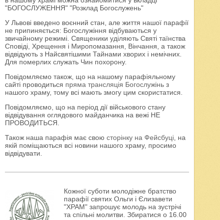
в нашому храмі можна ознайомитися у вкладці
"БОГОСЛУЖЕННЯ" "Розклад Богослужень"
У Львові введено воєнний стан, але життя нашої парафії
не припиняється: Богослужіння відбуваються у
звичайному режимі. Священики уділяють Святі таїнства
Сповіді, Хрещення і Миропомазання, Вінчання, а також
відвідують з Найсвятішими Тайнами хворих і немічних.
Для померлих служать Чин похорону.
Повідомляємо також, що на нашому парафіяльному
сайті проводиться
пряма трансляція Богослужінь
з
нашого храму, тому всі мають змогу цим скористатися.
Повідомляємо, що на період дії військового стану
відвідування оглядового майданчика на вежі НЕ
ПРОВОДИТЬСЯ.
Також наша парафія має свою
сторінку на Фейсбуці
, на
якій поміщаються всі новини нашого храму, просимо
відвідувати.
Кожної суботи молодіжне братство
парафії святих Ольги і Єлизавети
"ХРАМ" запрошує молодь на зустрічі
та спільні молитви. Збиратися о 16.00