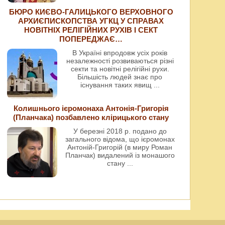
БЮРО КИЄВО-ГАЛИЦЬКОГО ВЕРХОВНОГО
АРХИЄПИСКОПСТВА УГКЦ У СПРАВАХ
НОВІТНІХ РЕЛІГІЙНИХ РУХІВ І СЕКТ
ПОПЕРЕДЖАЄ…
В Україні впродовж усіх років
незалежності розвиваються різні
секти та новітні релігійні рухи.
Більшість людей знає про
існування таких явищ
...
Колишнього ієромонаха Антонія-Григорія
(Планчака) позбавлено клірицького стану
У березні 2018 р. подано до
загального відома, що ієромонах
Антоній-Григорій (в миру Роман
Планчак) видалений із монашого
стану
...