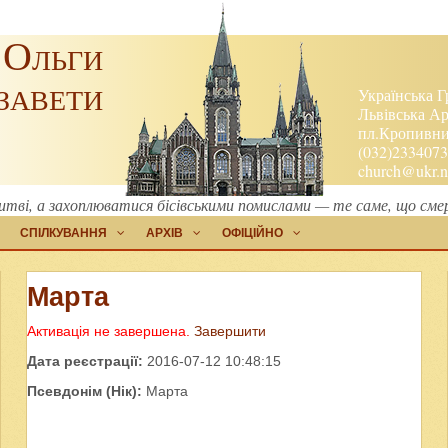
 Ольги
завети
Українська Г
Львівська Ар
пл.Кропивниц
(032)2334073
church@ukr.n
литві, а захоплюватися бісівськими помислами — те саме, що сме
СПІЛКУВАННЯ
АРХІВ
ОФІЦІЙНО
Марта
Активація не завершена.
Завершити
Дата реєстрації:
2016-07-12 10:48:15
Псевдонім (Нік):
Марта