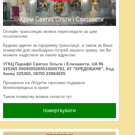
Онлайн трансляцію можна переглядати за цим
посиланням
Будемо вдячні за підтримку трансляції, а також за Ваші
пожертви для необхідних потреб нашого храму, які Ви
можете надіслати за такою адресою:
УГКЦ Парафії Святих Ольги і Єлизавети, UA 96
325365 0000000260010000781, AT "КРЕДОБАНК", Код
банку 325365, ЗКПО 23964835
Прошення на Літурґію просимо подавати
безпосередньо в храмі
Також пожертву можна скласти тут:
пожертвувати