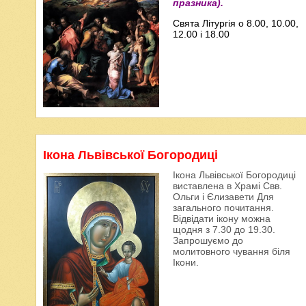
празника).
Свята Літургія о 8.00, 10.00,
12.00 і 18.00
Ікона Львівської Богородиці
Ікона Львівської Богородиці
виставлена в Храмі Свв.
Ольги і Єлизавети Для
загального почитання.
Відвідати ікону можна
щодня з 7.30 до 19.30.
Запрошуємо до
молитовного чування біля
Ікони.