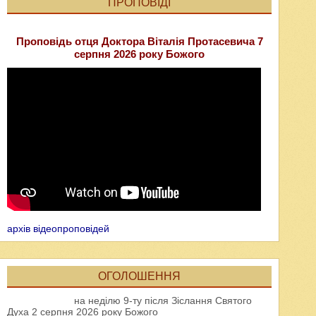
ПРОПОВІДІ
Проповідь отця Доктора Віталія Протасевича 7
серпня 2026 року Божого
архів відеопроповідей
ОГОЛОШЕННЯ
на неділю 9-ту після Зіслання Святого
Духа 2 серпня 2026 року Божого