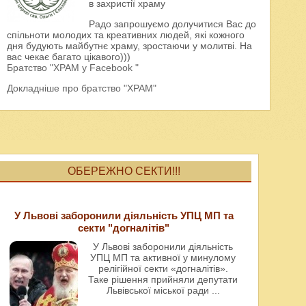
в захристії храму
Радо запрошуємо долучитися Вас до
спільноти молодих та креативних людей, які кожного
дня будують майбутнє храму, зростаючи у молитві. На
вас чекає багато цікавого)))
Братство "ХРАМ у Facebook "
Докладніше про братство "ХРАМ"
ОБЕРЕЖНО СЕКТИ!!!
У Львові заборонили діяльність УПЦ МП та
секти "догналітів"
У Львові заборонили діяльність
УПЦ МП та активної у минулому
релігійної секти «догналітів».
Таке рішення прийняли депутати
Львівської міської ради
...