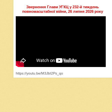
Звернення Глави УГКЦ у 232-й тиждень
повномасштабної війни, 26 липня 2026 року
https://youtu.be/M3JbI2Ps_qo