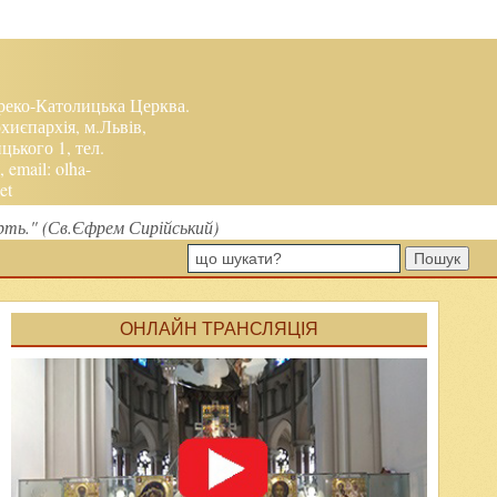
реко-Католицька Церква.
хиєпархія, м.Львів,
ького 1, тел.
, email:
olha-
et
рть." (Св.Єфрем Сирійський)
Пошук
ОНЛАЙН ТРАНСЛЯЦІЯ