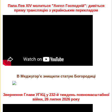
Папа Лев XIV молиться "Ангел Господній": дивіться
пряму трансляцію з українським перекладом
В Меджугор’є знищили статую Богородиці
Звернення Глави УГКЦ у 232-й тиждень повномасштабної
війни, 26 липня 2026 року