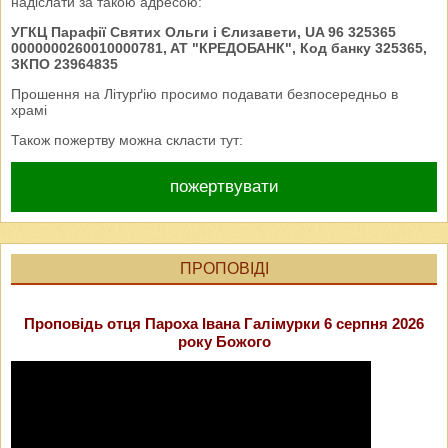
надіслати за такою адресою:
УГКЦ Парафії Святих Ольги і Єлизавети, UA 96 325365
0000000260010000781, AT "КРЕДОБАНК", Код банку 325365,
ЗКПО 23964835
Прошення на Літурґію просимо подавати безпосередньо в
храмі
Також пожертву можна скласти тут:
пожертвувати
ПРОПОВІДІ
Проповідь отця Пароха Івана Галімурки 6 серпня 2026
року Божого