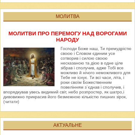
МОЛИТВА
МОЛИТВИ ПРО ПЕРЕМОГУ НАД ВОРОГАМИ
НАРОДУ
Господи Боже наш, Ти премудрістю
своєю і Словом єдиним усе
сотворив і силою своєю
несказаною та дією в одне ціле
зібрав і сполучив, адже Тобі все
можливо й нічого неможливого для
Тебе не існує. Ти всі часи, літа, і
роки своїм Божественним
повелінням з`єднав і сполучив, і
впорядкував увесь видимий світ, небо розпростер, як шатро,і
дивовижно прикрасив його безмежною кількістю пишних зірок,
(читати)
АКТУАЛЬНЕ