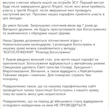
виступи з метою зібрати кошти на потреби ЗСУ. Перший виступ
буде після завершення другої Літургії, після чого вони приймуть
участь у третій Літургії, після звершення якої проведуть
наступний виступ. Просимо наших парафіян прийняти участь в
цих заходах.
До уваги батьків. Запрошуємо хлопчиків віком від 7 років до
Вівтарної дружини, які будуть прислуговувати при Богослужіннях
та знайомитися з обрядами нашої Церкви.
Наша Церква дотримується літочислення згідно з
Новоюльянським календарем, з розкладом Богослужінь в
нашому храмі можна ознайомитися у вкладці
"БОГОСЛУЖЕННЯ" "Розклад Богослужень"
У Львові введено воєнний стан, але життя нашої парафії не
припиняється: Богослужіння відбуваються у звичайному режимі.
Священики уділяють Святі таїнства Сповіді, Хрещення і
Миропомазання, Вінчання, а також відвідують з Найсвятішими
Тайнами хворих і немічних. Для померлих служать Чин
похорону.
Повідомляємо також, що на нашому парафіяльному сайті
проводиться
пряма трансляція Богослужінь
з нашого храму,
тому всі мають змогу цим скористатися.
Повідомляємо, що на період дії військового стану відвідування
оглядового майданчика на вежі НЕ ПРОВОДИТЬСЯ.