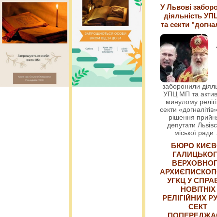
У Львові забор
діяльність УП
та секти "догна
заборонили діяль
УПЦ МП та актив
минулому релігі
секти «догналітів»
рішення прийн
депутати Львівс
міської ради
БЮРО КИЄВ
ГАЛИЦЬКО
ВЕРХОВНО
АРХИЄПИСКОП
УГКЦ У СПРА
НОВІТНІХ
РЕЛІГІЙНИХ РУ
СЕКТ
ПОПЕРЕДЖ