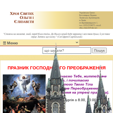
Храм Святих
Українська Греко-
Католицька Церква.
Ольги і
Львівська Архиєпархія,
Єлизавети
м.Львів,
пл.Кропивницького 1,
тел. (032)2334073, email:
olha-church@ukr.net
"Стоячи на молитві, знай, перед Ким стоїш. До Нього нехай буде звернена і вся твоя душа, й усе твоє
серце. Затям, що кажу." (Св.Єфрем Сирійський)
Пошук
ПРАЗНИК ГОСПОДНЬОГО ПРЕОБРАЖЕННЯ
"Величаємо Тебе, життєдавче
Христе, і почитаємо
пречистого Твого Тіла
преславне Переображення"
(Величання на утрені празника).
Свята Літургія о 8.00, 10.00, 12.00 і
18.00