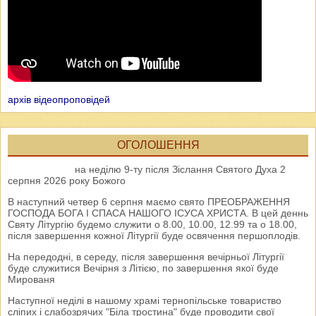
архів відеопроповідей
ОГОЛОШЕННЯ
на неділю 9-ту після Зіслання Святого Духа 2
серпня 2026 року Божого
В наступний четвер 6 серпня маємо свято ПРЕОБРАЖЕННЯ
ГОСПОДА БОГА І СПАСА НАШОГО ІСУСА ХРИСТА. В цей деннь
Святу Літургію будемо служити о 8.00, 10.00, 12.99 та о 18.00,
після завершення кожної Літургії буде освячення першоплодів.
На передодні, в середу, після завершення вечірньої Літургії
буде служитися Вечірня з Літією, по завершення якої буде
Мированя
Наступної неділі в нашому храмі тернопільське товариство
сліпих і слабозрячих "Біла тростина" буде проводити свої