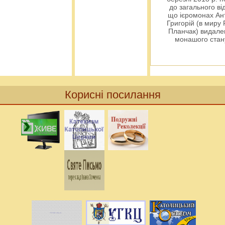
до загального ві
що ієромонах Ант
Григорій (в миру
Планчак) видален
монашого ста
Корисні посилання