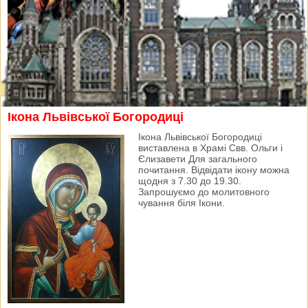
Ікона Львівської Богородиці
Ікона Львівської Богородиці
виставлена в Храмі Свв. Ольги і
Єлизавети Для загального
почитання. Відвідати ікону можна
щодня з 7.30 до 19.30.
Запрошуємо до молитовного
чування біля Ікони.