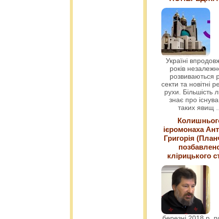
Україні впродовж
років незалежн
розвиваються р
секти та новітні ре
рухи. Більшість 
знає про існув
таких явищ
.
Колишньог
ієромонаха Ант
Григорія (План
позбавлен
клірицького с
березні 2018 р. 