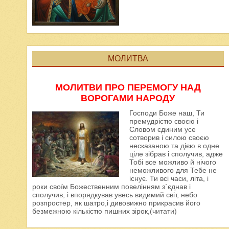
МОЛИТВА
МОЛИТВИ ПРО ПЕРЕМОГУ НАД
ВОРОГАМИ НАРОДУ
Господи Боже наш, Ти
премудрістю своєю і
Словом єдиним усе
сотворив і силою своєю
несказаною та дією в одне
ціле зібрав і сполучив, адже
Тобі все можливо й нічого
неможливого для Тебе не
існує. Ти всі часи, літа, і
роки своїм Божественним повелінням з`єднав і
сполучив, і впорядкував увесь видимий світ, небо
розпростер, як шатро,і дивовижно прикрасив його
безмежною кількістю пишних зірок,
(читати)