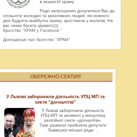
в захристії храму
Радо запрошуємо долучитися Вас до
спільноти молодих та креативних людей, які кожного
дня будують майбутнє храму, зростаючи у молитві. На
вас чекає багато цікавого)))
Братство "ХРАМ у Facebook "
Докладніше про братство "ХРАМ"
ОБЕРЕЖНО СЕКТИ!!!
У Львові заборонили діяльність УПЦ МП та
секти "догналітів"
У Львові заборонили діяльність
УПЦ МП та активної у минулому
релігійної секти «догналітів».
Таке рішення прийняли депутати
Львівської міської ради
...