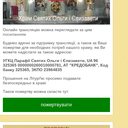
Онлайн трансляцію можна переглядати за цим
посиланням
Будемо вдячні за підтримку трансляції, а також за Ваші
пожертви для необхідних потреб нашого храму, які Ви
можете надіслати за такою адресою:
УГКЦ Парафії Святих Ольги і Єлизавети, UA 96
325365 0000000260010000781, AT "КРЕДОБАНК", Код
банку 325365, ЗКПО 23964835
Прошення на Літурґію просимо подавати
безпосередньо в храмі
Також пожертву можна скласти тут:
пожертвувати