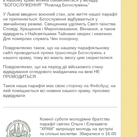
в нашому храмі можна ознайомитися у вкладці
"БОГОСЛУЖЕННЯ" "Розклад Богослужень"
У Львові введено воєнний стан, але життя нашої парафії
не припиняється: Богослужіння відбуваються у
звичайному режимі. Священики уділяють Святі таїнства
Сповіді, Хрещення і Миропомазання, Вінчання, а також
відвідують з Найсвятішими Тайнами хворих і немічних.
Для померлих служать Чин похорону.
Повідомляємо також, що на нашому парафіяльному
сайті проводиться
пряма трансляція Богослужінь
з
нашого храму, тому всі мають змогу цим скористатися.
Повідомляємо, що на період дії військового стану
відвідування оглядового майданчика на вежі НЕ
ПРОВОДИТЬСЯ.
Також наша парафія має свою
сторінку на Фейсбуці
, на
якій поміщаються всі новини нашого храму, просимо
відвідувати.
Кожної суботи молодіжне братство
парафії святих Ольги і Єлизавети
"ХРАМ" запрошує молодь на зустрічі
та спільні молитви. Збиратися о 16.00