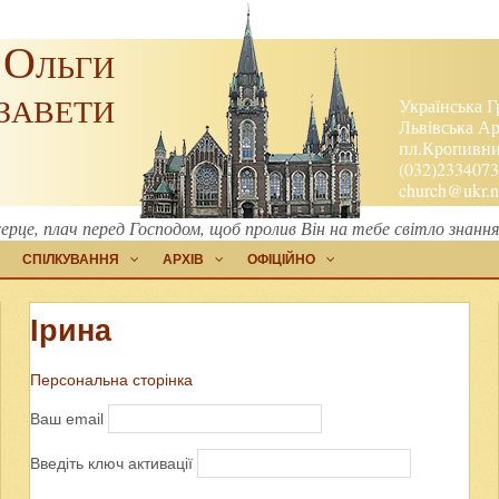
 Ольги
завети
Українська Г
Львівська Ар
пл.Кропивниц
(032)2334073
church@ukr.n
ерце, плач перед Господом, щоб пролив Він на тебе світло знанн
СПІЛКУВАННЯ
АРХІВ
ОФІЦІЙНО
Ірина
Персональна сторінка
Ваш email
Введіть ключ активації