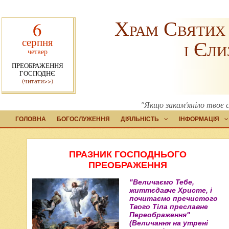
Храм Святих
6
серпня
і Єли
четвер
ПРЕОБРАЖЕННЯ
ГОСПОДНЄ
(читати>>)
"Якщо закам'яніло твоє с
ГОЛОВНА
БОГОСЛУЖЕННЯ
ДІЯЛЬНІСТЬ
ІНФОРМАЦІЯ
ПРАЗНИК ГОСПОДНЬОГО
ПРЕОБРАЖЕННЯ
"Величаємо Тебе,
життєдавче Христе, і
почитаємо пречистого
Твого Тіла преславне
Переображення"
(Величання на утрені