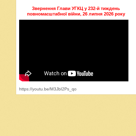
Звернення Глави УГКЦ у 232-й тиждень
повномасштабної війни, 26 липня 2026 року
https://youtu.be/M3JbI2Ps_qo