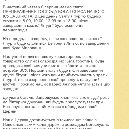
В наступний четвер 6 серпня маємо свято
ПРЕОБРАЖЕННЯ ГОСПОДА БОГА І СПАСА НАШОГО
ІСУСА ХРИСТА. В цей деннь Святу Літургію будемо
служити о 8.00, 10.00, 12.99 та о 18.00, після
завершення кожної Літургії буде освячення
першоплодів.
На передодні, в середу, після завершення вечірньої
Літургії буде служитися Вечірня з Літією, по завершення
якої буде Мированя
Наступної неділі в нашому храмі тернопільське
товариство сліпих і слабозрячих "Біла тростина" буде
проводити свої виступи з метою зібрати кошти на
потреби ЗСУ. Перший виступ буде після завершення
другої Літургії, після чого вони приймуть участь у третій
Літургії, після звершення якої проведуть наступний
виступ. Просимо наших парафіян прийняти участь в цих
заходах.
До уваги батьків. Запрошуємо хлопчиків віком від 7 років
до Вівтарної дружини, які будуть прислуговувати при
Богослужіннях та знайомитися з обрядами нашої
Церкви.
Наша Церква дотримується літочислення згідно з
Новоюльянським календарем, з розкладом Богослужінь