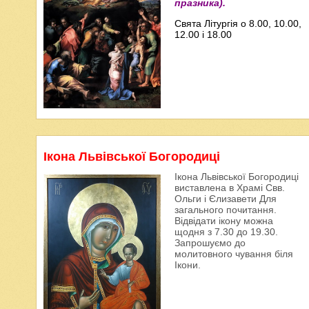
празника).
Свята Літургія о 8.00, 10.00,
12.00 і 18.00
Ікона Львівської Богородиці
Ікона Львівської Богородиці
виставлена в Храмі Свв.
Ольги і Єлизавети Для
загального почитання.
Відвідати ікону можна
щодня з 7.30 до 19.30.
Запрошуємо до
молитовного чування біля
Ікони.