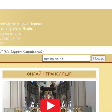
реко-Католицька Церква.
хиєпархія, м.Львів,
ького 1, тел.
, email:
olha-
et
я." (Св.Єфрем Сирійський)
Пошук
ОНЛАЙН ТРАНСЛЯЦІЯ