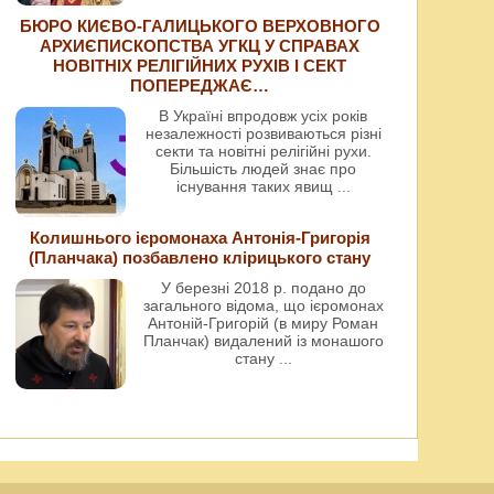
БЮРО КИЄВО-ГАЛИЦЬКОГО ВЕРХОВНОГО
АРХИЄПИСКОПСТВА УГКЦ У СПРАВАХ
НОВІТНІХ РЕЛІГІЙНИХ РУХІВ І СЕКТ
ПОПЕРЕДЖАЄ…
В Україні впродовж усіх років
незалежності розвиваються різні
секти та новітні релігійні рухи.
Більшість людей знає про
існування таких явищ
...
Колишнього ієромонаха Антонія-Григорія
(Планчака) позбавлено клірицького стану
У березні 2018 р. подано до
загального відома, що ієромонах
Антоній-Григорій (в миру Роман
Планчак) видалений із монашого
стану
...