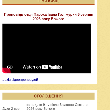
ПРОПОВІДІ
Проповідь отця Пароха Івана Галімурки 6 серпня
2026 року Божого
архів відеопроповідей
ОГОЛОШЕННЯ
на неділю 9-ту після Зіслання Святого
Духа 2 серпня 2026 року Божого