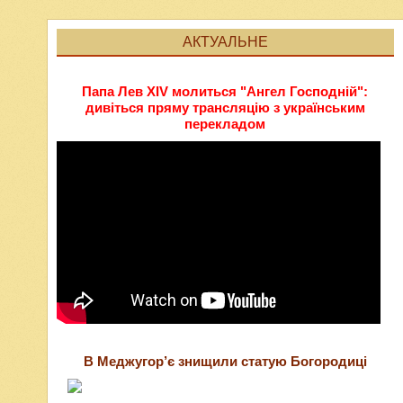
АКТУАЛЬНЕ
Папа Лев XIV молиться "Ангел Господній":
дивіться пряму трансляцію з українським
перекладом
В Меджугор’є знищили статую Богородиці