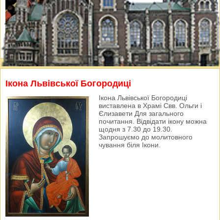
Ікона Львівської Богородиці
Ікона Львівської Богородиці
виставлена в Храмі Свв. Ольги і
Єлизавети Для загального
почитання. Відвідати ікону можна
щодня з 7.30 до 19.30.
Запрошуємо до молитовного
чування біля Ікони.