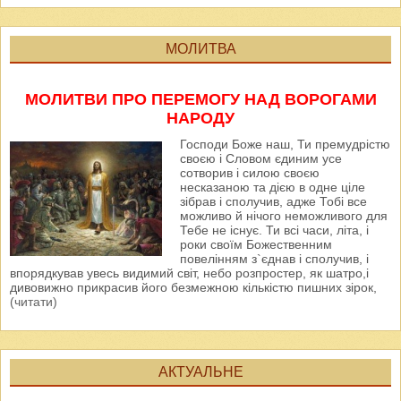
МОЛИТВА
МОЛИТВИ ПРО ПЕРЕМОГУ НАД ВОРОГАМИ
НАРОДУ
Господи Боже наш, Ти премудрістю
своєю і Словом єдиним усе
сотворив і силою своєю
несказаною та дією в одне ціле
зібрав і сполучив, адже Тобі все
можливо й нічого неможливого для
Тебе не існує. Ти всі часи, літа, і
роки своїм Божественним
повелінням з`єднав і сполучив, і
впорядкував увесь видимий світ, небо розпростер, як шатро,і
дивовижно прикрасив його безмежною кількістю пишних зірок,
(читати)
АКТУАЛЬНЕ