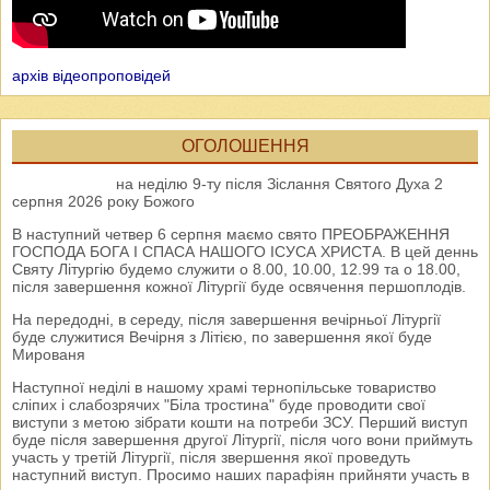
архів відеопроповідей
ОГОЛОШЕННЯ
на неділю 9-ту після Зіслання Святого Духа 2
серпня 2026 року Божого
В наступний четвер 6 серпня маємо свято ПРЕОБРАЖЕННЯ
ГОСПОДА БОГА І СПАСА НАШОГО ІСУСА ХРИСТА. В цей деннь
Святу Літургію будемо служити о 8.00, 10.00, 12.99 та о 18.00,
після завершення кожної Літургії буде освячення першоплодів.
На передодні, в середу, після завершення вечірньої Літургії
буде служитися Вечірня з Літією, по завершення якої буде
Мированя
Наступної неділі в нашому храмі тернопільське товариство
сліпих і слабозрячих "Біла тростина" буде проводити свої
виступи з метою зібрати кошти на потреби ЗСУ. Перший виступ
буде після завершення другої Літургії, після чого вони приймуть
участь у третій Літургії, після звершення якої проведуть
наступний виступ. Просимо наших парафіян прийняти участь в