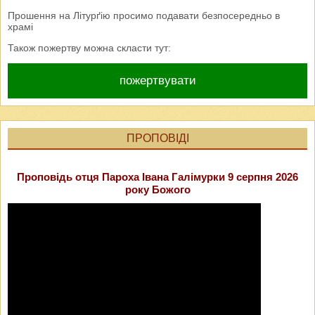
Прошення на Літурґію просимо подавати безпосередньо в
храмі
Також пожертву можна скласти тут:
пожертвувати
ПРОПОВІДІ
Проповідь отця Пароха Івана Галімурки 9 серпня 2026
року Божого