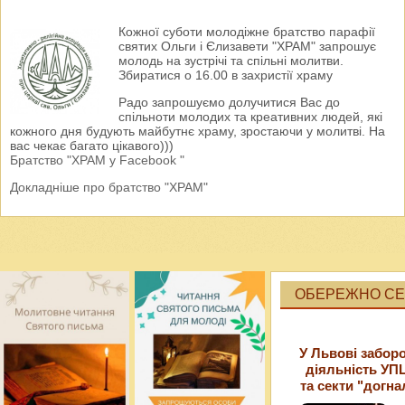
Кожної суботи молодіжне братство парафії
святих Ольги і Єлизавети "ХРАМ" запрошує
молодь на зустрічі та спільні молитви.
Збиратися о 16.00 в захристії храму
Радо запрошуємо долучитися Вас до
спільноти молодих та креативних людей, які
кожного дня будують майбутнє храму, зростаючи у молитві. На
вас чекає багато цікавого)))
Братство "ХРАМ у Facebook "
Докладніше про братство "ХРАМ"
ОБЕРЕЖНО СЕК
У Львові забор
діяльність УП
та секти "догна