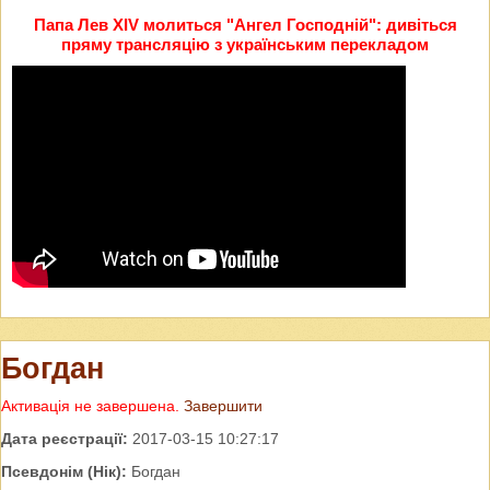
Папа Лев XIV молиться "Ангел Господній": дивіться
пряму трансляцію з українським перекладом
Богдан
Активація не завершена.
Завершити
Дата реєстрації:
2017-03-15 10:27:17
Псевдонім (Нік):
Богдан