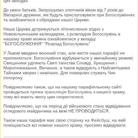
цих заходах.
До уваги батьків. Запрошуємо хлопчиків віком від 7 років до
Вівтарної дружини, які будуть прислуговувати при Богослужіннях
та знайомитися з обрядами нашої Церкви.
Наша Церква дотримується літочислення згідно з
Новоюльянським календарем, з розкладом Богослужінь в
нашому храмі можна ознайомитися у вкладці
"БОГОСЛУЖЕННЯ" "Розклад Богослужень"
У Львові введено воєнний стан, але життя нашої парафії не
припиняється: Богослужіння відбуваються у звичайному режимі.
Священики уділяють Святі таїнства Сповіді, Хрещення і
Миропомазання, Вінчання, а також відвідують з Найсвятішими
Тайнами хворих і немічних. Для померлих служать Чин
похорону.
Повідомляємо також, що на нашому парафіяльному сайті
проводиться
пряма трансляція Богослужінь
з нашого храму,
тому всі мають змогу цим скористатися.
Повідомляємо, що на період дії військового стану відвідування
оглядового майданчика на вежі НЕ ПРОВОДИТЬСЯ.
Також наша парафія має свою
сторінку на Фейсбуці
, на якій
поміщаються всі новини нашого храму, просимо відвідувати.