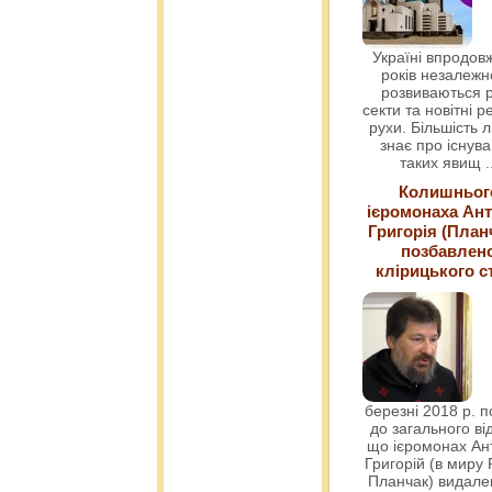
Україні впродовж
років незалежн
розвиваються р
секти та новітні ре
рухи. Більшість 
знає про існув
таких явищ
.
Колишньог
ієромонаха Ант
Григорія (План
позбавлен
клірицького с
березні 2018 р. 
до загального ві
що ієромонах Ант
Григорій (в миру
Планчак) видален