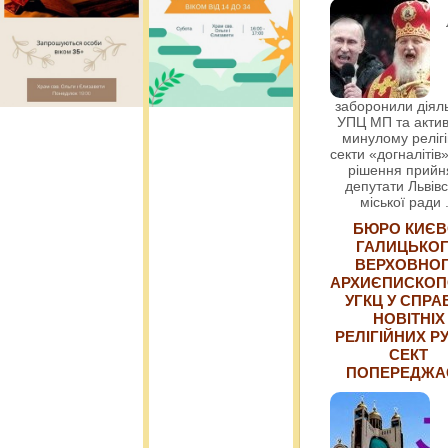
заборонили діяль
УПЦ МП та актив
минулому релігі
секти «догналітів»
рішення прийн
депутати Львівс
міської ради
БЮРО КИЄВ
ГАЛИЦЬКО
ВЕРХОВНО
АРХИЄПИСКОП
УГКЦ У СПРА
НОВІТНІХ
РЕЛІГІЙНИХ РУ
СЕКТ
ПОПЕРЕДЖ