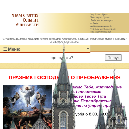
Храм Святих
Українська Греко-
Католицька Церква.
Ольги і
Львівська Архиєпархія,
Єлизавети
м.Львів,
пл.Кропивницького 1,
тел. (032)2334073, email:
olha-church@ukr.net
"Лукавому помислові так само погано дозволяти проростати в душі, як бур'янові на грядці з овочами."
(Св.Єфрем Сирійський)
Пошук
ПРАЗНИК ГОСПОДНЬОГО ПРЕОБРАЖЕННЯ
"Величаємо Тебе, життєдавче
Христе, і почитаємо
пречистого Твого Тіла
преславне Переображення"
(Величання на утрені празника).
Свята Літургія о 8.00, 10.00, 12.00 і
18.00