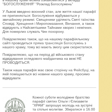
в нашому храмі можна ознайомитися у вкладці
"БОГОСЛУЖЕННЯ" "Розклад Богослужень"
У Львові введено воєнний стан, але життя нашої парафії
не припиняється: Богослужіння відбуваються у
звичайному режимі. Священики уділяють Святі таїнства
Сповіді, Хрещення і Миропомазання, Вінчання, а також
відвідують з Найсвятішими Тайнами хворих і немічних.
Для померлих служать Чин похорону.
Повідомляємо також, що на нашому парафіяльному
сайті проводиться
пряма трансляція Богослужінь
з
нашого храму, тому всі мають змогу цим скористатися.
Повідомляємо, що на період дії військового стану
відвідування оглядового майданчика на вежі НЕ
ПРОВОДИТЬСЯ.
Також наша парафія має свою
сторінку на Фейсбуці
, на
якій поміщаються всі новини нашого храму, просимо
відвідувати.
Кожної суботи молодіжне братство
парафії святих Ольги і Єлизавети
"ХРАМ" запрошує молодь на зустрічі
та спільні молитви. Збиратися о 16.00