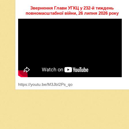
Звернення Глави УГКЦ у 232-й тиждень
повномасштабної війни, 26 липня 2026 року
https://youtu.be/M3JbI2Ps_qo