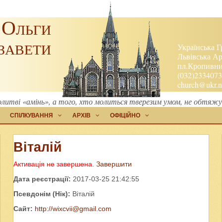
 Ольги
завети
Українська Г
Львівська Ар
пл.Кропивниц
(032)2334073
church@ukr.n
олитві «амінь», а того, хто молиться тверезим умом, не обтяжу
СПІЛКУВАННЯ
АРХІВ
ОФІЦІЙНО
Віталій
Активація не завершена.
Завершити
Дата реєстрації:
2017-03-25 21:42:55
Псевдонім (Нік):
Віталій
Сайт:
http://
wixcvii@gmail.com