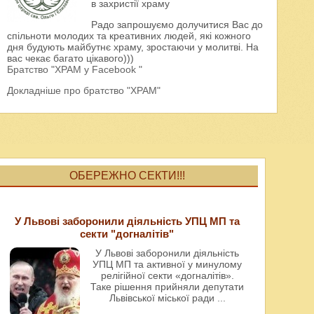
в захристії храму
Радо запрошуємо долучитися Вас до
спільноти молодих та креативних людей, які кожного
дня будують майбутнє храму, зростаючи у молитві. На
вас чекає багато цікавого)))
Братство "ХРАМ у Facebook "
Докладніше про братство "ХРАМ"
ОБЕРЕЖНО СЕКТИ!!!
У Львові заборонили діяльність УПЦ МП та
секти "догналітів"
У Львові заборонили діяльність
УПЦ МП та активної у минулому
релігійної секти «догналітів».
Таке рішення прийняли депутати
Львівської міської ради
...