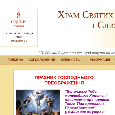
Храм Святих
8
серпня
і Єли
субота
Еміліяна єп. Кизицьк.
іспов.
(читати>>)
"Недбалий думає про те, щоб почути на м
ГОЛОВНА
БОГОСЛУЖЕННЯ
ДІЯЛЬНІСТЬ
ІНФОРМАЦІЯ
ПРАЗНИК ГОСПОДНЬОГО
ПРЕОБРАЖЕННЯ
"Величаємо Тебе,
життєдавче Христе, і
почитаємо пречистого
Твого Тіла преславне
Переображення"
(Величання на утрені