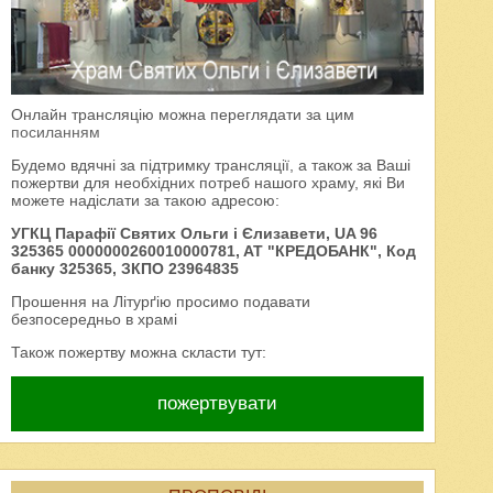
Онлайн трансляцію можна переглядати за цим
посиланням
Будемо вдячні за підтримку трансляції, а також за Ваші
пожертви для необхідних потреб нашого храму, які Ви
можете надіслати за такою адресою:
УГКЦ Парафії Святих Ольги і Єлизавети, UA 96
325365 0000000260010000781, AT "КРЕДОБАНК", Код
банку 325365, ЗКПО 23964835
Прошення на Літурґію просимо подавати
безпосередньо в храмі
Також пожертву можна скласти тут:
пожертвувати