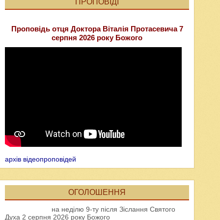
ПРОПОВІДІ
Проповідь отця Доктора Віталія Протасевича 7
серпня 2026 року Божого
архів відеопроповідей
ОГОЛОШЕННЯ
на неділю 9-ту після Зіслання Святого
Духа 2 серпня 2026 року Божого