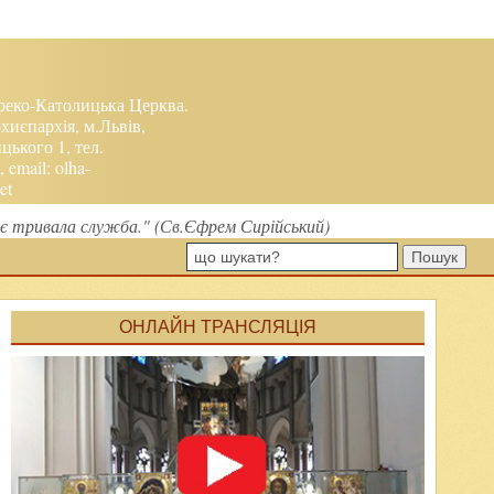
реко-Католицька Церква.
хиєпархія, м.Львів,
ького 1, тел.
, email:
olha-
et
є тривала служба." (Св.Єфрем Сирійський)
Пошук
ОНЛАЙН ТРАНСЛЯЦІЯ