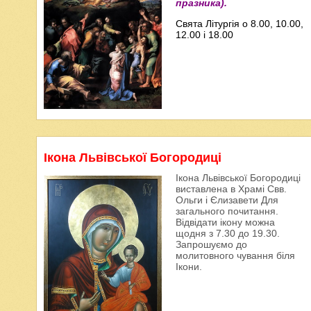
празника).
Свята Літургія о 8.00, 10.00,
12.00 і 18.00
Ікона Львівської Богородиці
Ікона Львівської Богородиці
виставлена в Храмі Свв.
Ольги і Єлизавети Для
загального почитання.
Відвідати ікону можна
щодня з 7.30 до 19.30.
Запрошуємо до
молитовного чування біля
Ікони.