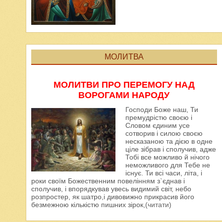
МОЛИТВА
МОЛИТВИ ПРО ПЕРЕМОГУ НАД
ВОРОГАМИ НАРОДУ
Господи Боже наш, Ти
премудрістю своєю і
Словом єдиним усе
сотворив і силою своєю
несказаною та дією в одне
ціле зібрав і сполучив, адже
Тобі все можливо й нічого
неможливого для Тебе не
існує. Ти всі часи, літа, і
роки своїм Божественним повелінням з`єднав і
сполучив, і впорядкував увесь видимий світ, небо
розпростер, як шатро,і дивовижно прикрасив його
безмежною кількістю пишних зірок,
(читати)