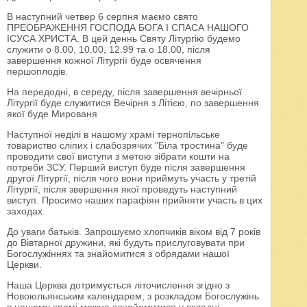
В наступний четвер 6 серпня маємо свято
ПРЕОБРАЖЕННЯ ГОСПОДА БОГА І СПАСА НАШОГО
ІСУСА ХРИСТА. В цей деннь Святу Літургію будемо
служити о 8.00, 10.00, 12.99 та о 18.00, після
завершення кожної Літургії буде освячення
першоплодів.
На передодні, в середу, після завершення вечірньої
Літургії буде служитися Вечірня з Літією, по завершення
якої буде Мированя
Наступної неділі в нашому храмі тернопільське
товариство сліпих і слабозрячих "Біла тростина" буде
проводити свої виступи з метою зібрати кошти на
потреби ЗСУ. Перший виступ буде після завершення
другої Літургії, після чого вони приймуть участь у третій
Літургії, після звершення якої проведуть наступний
виступ. Просимо наших парафіян прийняти участь в цих
заходах.
До уваги батьків. Запрошуємо хлопчиків віком від 7 років
до Вівтарної дружини, які будуть прислуговувати при
Богослужіннях та знайомитися з обрядами нашої
Церкви.
Наша Церква дотримується літочислення згідно з
Новоюльянським календарем, з розкладом Богослужінь