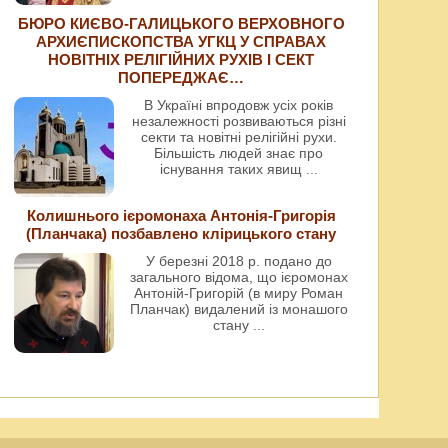
БЮРО КИЄВО-ГАЛИЦЬКОГО ВЕРХОВНОГО
АРХИЄПИСКОПСТВА УГКЦ У СПРАВАХ
НОВІТНІХ РЕЛІГІЙНИХ РУХІВ І СЕКТ
ПОПЕРЕДЖАЄ…
В Україні впродовж усіх років
незалежності розвиваються різні
секти та новітні релігійні рухи.
Більшість людей знає про
існування таких явищ
...
Колишнього ієромонаха Антонія-Григорія
(Планчака) позбавлено клірицького стану
У березні 2018 р. подано до
загального відома, що ієромонах
Антоній-Григорій (в миру Роман
Планчак) видалений із монашого
стану
...