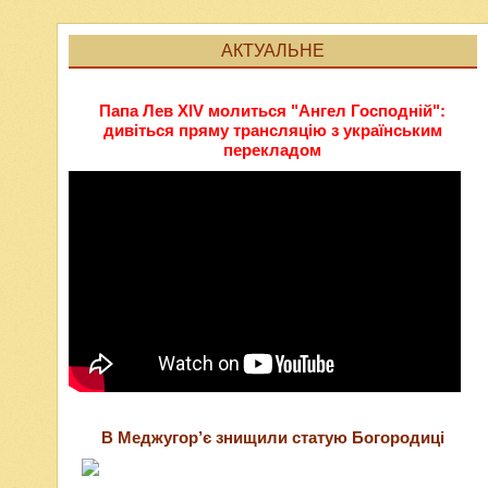
АКТУАЛЬНЕ
Папа Лев XIV молиться "Ангел Господній":
дивіться пряму трансляцію з українським
перекладом
В Меджугор’є знищили статую Богородиці