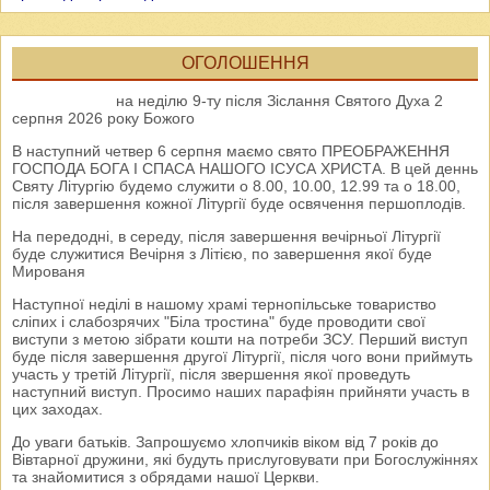
ОГОЛОШЕННЯ
на неділю 9-ту після Зіслання Святого Духа 2
серпня 2026 року Божого
В наступний четвер 6 серпня маємо свято ПРЕОБРАЖЕННЯ
ГОСПОДА БОГА І СПАСА НАШОГО ІСУСА ХРИСТА. В цей деннь
Святу Літургію будемо служити о 8.00, 10.00, 12.99 та о 18.00,
після завершення кожної Літургії буде освячення першоплодів.
На передодні, в середу, після завершення вечірньої Літургії
буде служитися Вечірня з Літією, по завершення якої буде
Мированя
Наступної неділі в нашому храмі тернопільське товариство
сліпих і слабозрячих "Біла тростина" буде проводити свої
виступи з метою зібрати кошти на потреби ЗСУ. Перший виступ
буде після завершення другої Літургії, після чого вони приймуть
участь у третій Літургії, після звершення якої проведуть
наступний виступ. Просимо наших парафіян прийняти участь в
цих заходах.
До уваги батьків. Запрошуємо хлопчиків віком від 7 років до
Вівтарної дружини, які будуть прислуговувати при Богослужіннях
та знайомитися з обрядами нашої Церкви.