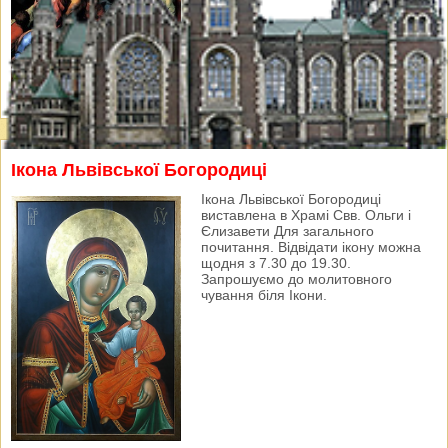
Ікона Львівської Богородиці
Ікона Львівської Богородиці
виставлена в Храмі Свв. Ольги і
Єлизавети Для загального
почитання. Відвідати ікону можна
щодня з 7.30 до 19.30.
Запрошуємо до молитовного
чування біля Ікони.