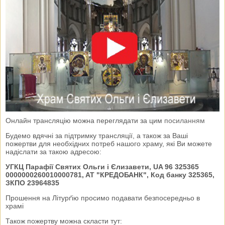
Онлайн трансляцію можна переглядати за цим
посиланням
Будемо вдячні за підтримку трансляції, а також за Ваші
пожертви для необхідних потреб нашого храму, які Ви можете
надіслати за такою адресою:
УГКЦ Парафії Святих Ольги і Єлизавети, UA 96 325365
0000000260010000781, AT "КРЕДОБАНК", Код банку 325365,
ЗКПО 23964835
Прошення на Літурґію просимо подавати безпосередньо в
храмі
Також пожертву можна скласти тут: