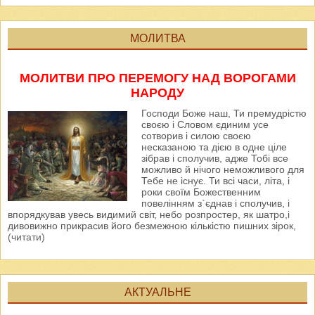
МОЛИТВА
МОЛИТВИ ПРО ПЕРЕМОГУ НАД ВОРОГАМИ
НАРОДУ
Господи Боже наш, Ти премудрістю
своєю і Словом єдиним усе
сотворив і силою своєю
несказаною та дією в одне ціле
зібрав і сполучив, адже Тобі все
можливо й нічого неможливого для
Тебе не існує. Ти всі часи, літа, і
роки своїм Божественним
повелінням з`єднав і сполучив, і
впорядкував увесь видимий світ, небо розпростер, як шатро,і
дивовижно прикрасив його безмежною кількістю пишних зірок,
(читати)
АКТУАЛЬНЕ