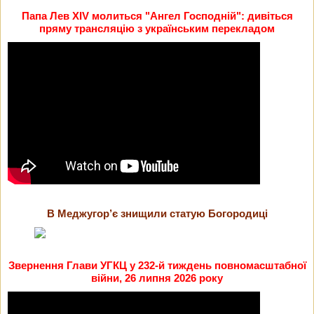
Папа Лев XIV молиться "Ангел Господній": дивіться
пряму трансляцію з українським перекладом
В Меджугор’є знищили статую Богородиці
Звернення Глави УГКЦ у 232-й тиждень повномасштабної
війни, 26 липня 2026 року