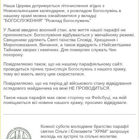
Наша Церква дотримується літочислення згідно з
Новоюльянським календарем, з розкладом Богослужінь в
нашому храмі можна ознайомитися у вкладці
"БОГОСЛУЖЕННЯ" "Розклад Богослужень"
У Львові введено воєнний стан, але життя нашої парафії не
припиняється: Богослужіння відбуваються у звичайному режимі.
Священики уділяють Святі таїнства Сповіді, Хрещення і
Миропомазання, Вінчання, а також відвідують з Найсвятішими
Тайнами хворих і немічних. Для померлих служать Чин
похорону.
Повідомляємо також, що на нашому парафіяльному сайті
проводиться
пряма трансляція Богослужінь
з нашого храму,
тому всі мають змогу цим скористатися.
Повідомляємо, що на період дії військового стану відвідування
оглядового майданчика на вежі НЕ ПРОВОДИТЬСЯ.
Також наша парафія має свою
сторінку на Фейсбуці
, на якій
поміщаються всі новини нашого храму, просимо відвідувати.
Кожної суботи молодіжне братство парафії
святих Ольги і Єлизавети "ХРАМ" запрошує
молодь на зустрічі та спільні молитви.