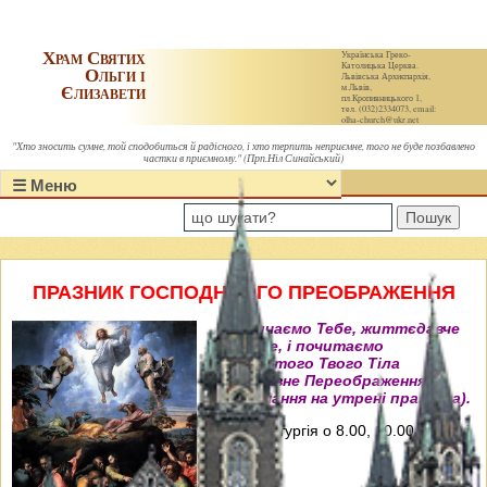
Храм Святих
Українська Греко-
Католицька Церква.
Ольги і
Львівська Архиєпархія,
Єлизавети
м.Львів,
пл.Кропивницького 1,
тел. (032)2334073, email:
olha-church@ukr.net
"Хто зносить сумне, той сподобиться й радісного, і хто терпить неприємне, того не буде позбавлено
частки в приємному." (Прп.Ніл Синайський)
Пошук
ПРАЗНИК ГОСПОДНЬОГО ПРЕОБРАЖЕННЯ
"Величаємо Тебе, життєдавче
Христе, і почитаємо
пречистого Твого Тіла
преславне Переображення"
(Величання на утрені празника).
Свята Літургія о 8.00, 10.00, 12.00 і
18.00