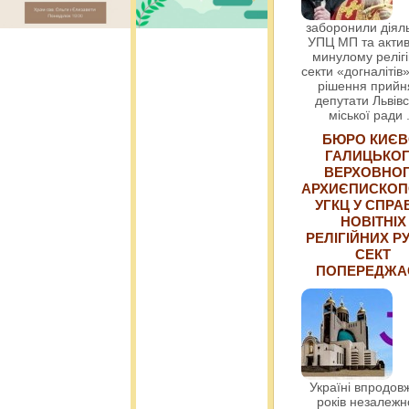
заборонили діяль
УПЦ МП та актив
минулому релігі
секти «догналітів»
рішення прийн
депутати Львівс
міської ради
БЮРО КИЄВ
ГАЛИЦЬКО
ВЕРХОВНО
АРХИЄПИСКОП
УГКЦ У СПРА
НОВІТНІХ
РЕЛІГІЙНИХ РУ
СЕКТ
ПОПЕРЕДЖ
Україні впродовж
років незалежн