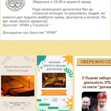
Збиратися о 16.00 в захристії храму
Радо запрошуємо долучитися Вас до
спільноти молодих та креативних людей, які
кожного дня будують майбутнє храму, зростаючи у молитві. На
вас чекає багато цікавого)))
Братство "ХРАМ у Facebook "
Докладніше про братство "ХРАМ"
ОБЕРЕЖНО СЕК
У Львові забор
діяльність УП
та секти "догна