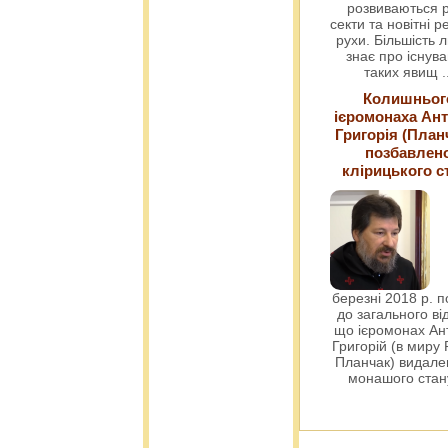
розвиваються р
секти та новітні ре
рухи. Більшість 
знає про існув
таких явищ
.
Колишньог
ієромонаха Ант
Григорія (План
позбавлен
клірицького с
березні 2018 р. 
до загального ві
що ієромонах Ант
Григорій (в миру
Планчак) видален
монашого ста