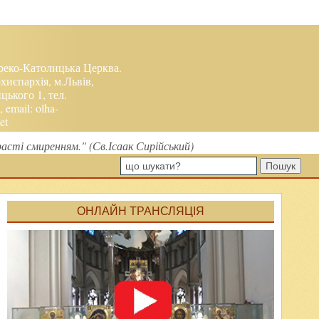
реко-Католицька Церква.
хиєпархія, м.Львів,
ького 1, тел.
, email:
olha-
et
расті смиренням." (Св.Ісаак Сирійський)
Пошук
ОНЛАЙН ТРАНСЛЯЦІЯ