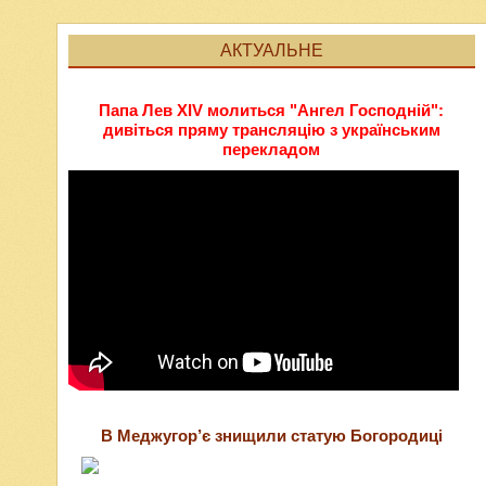
АКТУАЛЬНЕ
Папа Лев XIV молиться "Ангел Господній":
дивіться пряму трансляцію з українським
перекладом
В Меджугор’є знищили статую Богородиці