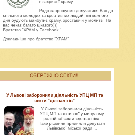
в захристії храму
Радо запрошуємо долучитися Вас до
спільноти молодих та креативних людей, які кожного
дня будують майбутнє храму, зростаючи у молитві. На
вас чекає багато цікавого)))
Братство "ХРАМ у Facebook "
Докладніше про братство "ХРАМ"
ОБЕРЕЖНО СЕКТИ!!!
У Львові заборонили діяльність УПЦ МП та
секти "догналітів"
У Львові заборонили діяльність
УПЦ МП та активної у минулому
релігійної секти «догналітів».
Таке рішення прийняли депутати
Львівської міської ради
...