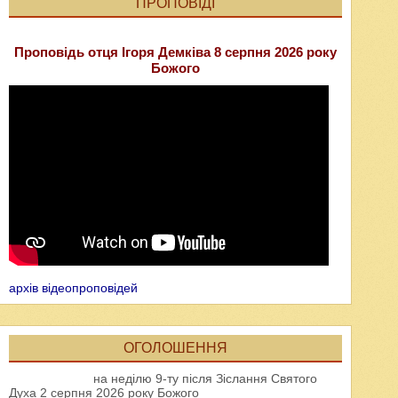
ПРОПОВІДІ
Проповідь отця Ігоря Демківа 8 серпня 2026 року
Божого
архів відеопроповідей
ОГОЛОШЕННЯ
на неділю 9-ту після Зіслання Святого
Духа 2 серпня 2026 року Божого