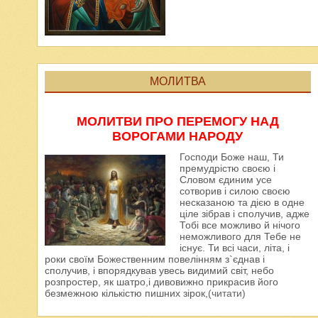
МОЛИТВА
МОЛИТВИ ПРО ПЕРЕМОГУ НАД
ВОРОГАМИ НАРОДУ
Господи Боже наш, Ти
премудрістю своєю і
Словом єдиним усе
сотворив і силою своєю
несказаною та дією в одне
ціле зібрав і сполучив, адже
Тобі все можливо й нічого
неможливого для Тебе не
існує. Ти всі часи, літа, і
роки своїм Божественним повелінням з`єднав і
сполучив, і впорядкував увесь видимий світ, небо
розпростер, як шатро,і дивовижно прикрасив його
безмежною кількістю пишних зірок,
(читати)