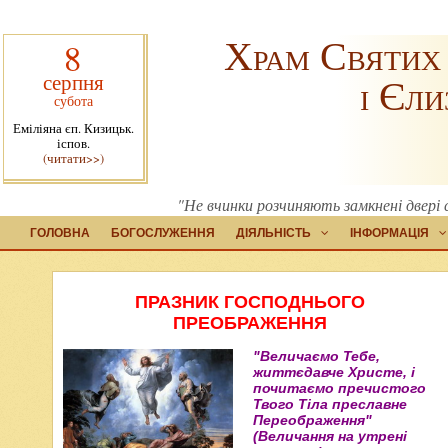
Храм Святих
8
серпня
і Єли
субота
Еміліяна єп. Кизицьк.
іспов.
(читати>>)
"Не вчинки розчиняють замкнені двері с
ГОЛОВНА
БОГОСЛУЖЕННЯ
ДІЯЛЬНІСТЬ
ІНФОРМАЦІЯ
ПРАЗНИК ГОСПОДНЬОГО
ПРЕОБРАЖЕННЯ
"Величаємо Тебе,
життєдавче Христе, і
почитаємо пречистого
Твого Тіла преславне
Переображення"
(Величання на утрені