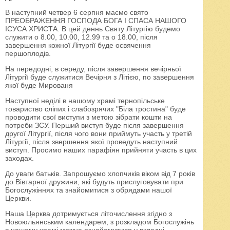
В наступний четвер 6 серпня маємо свято
ПРЕОБРАЖЕННЯ ГОСПОДА БОГА І СПАСА НАШОГО
ІСУСА ХРИСТА. В цей деннь Святу Літургію будемо
служити о 8.00, 10.00, 12.99 та о 18.00, після
завершення кожної Літургії буде освячення
першоплодів.
На передодні, в середу, після завершення вечірньої
Літургії буде служитися Вечірня з Літією, по завершення
якої буде Мированя
Наступної неділі в нашому храмі тернопільське
товариство сліпих і слабозрячих "Біла тростина" буде
проводити свої виступи з метою зібрати кошти на
потреби ЗСУ. Перший виступ буде після завершення
другої Літургії, після чого вони приймуть участь у третій
Літургії, після звершення якої проведуть наступний
виступ. Просимо наших парафіян прийняти участь в цих
заходах.
До уваги батьків. Запрошуємо хлопчиків віком від 7 років
до Вівтарної дружини, які будуть прислуговувати при
Богослужіннях та знайомитися з обрядами нашої
Церкви.
Наша Церква дотримується літочислення згідно з
Новоюльянським календарем, з розкладом Богослужінь