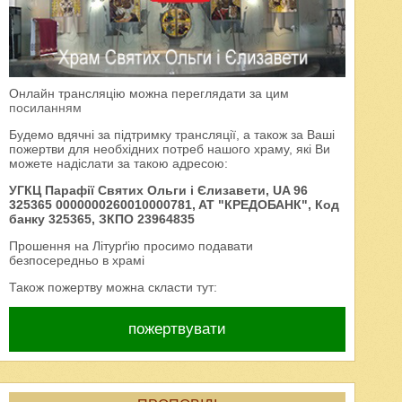
Онлайн трансляцію можна переглядати за цим
посиланням
Будемо вдячні за підтримку трансляції, а також за Ваші
пожертви для необхідних потреб нашого храму, які Ви
можете надіслати за такою адресою:
УГКЦ Парафії Святих Ольги і Єлизавети, UA 96
325365 0000000260010000781, AT "КРЕДОБАНК", Код
банку 325365, ЗКПО 23964835
Прошення на Літурґію просимо подавати
безпосередньо в храмі
Також пожертву можна скласти тут:
пожертвувати