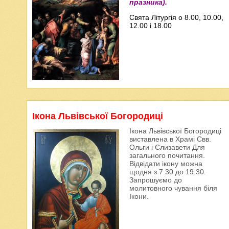
празника).
Свята Літургія о 8.00, 10.00,
12.00 і 18.00
Ікона Львівської Богородиці
Ікона Львівської Богородиці
виставлена в Храмі Свв.
Ольги і Єлизавети Для
загального почитання.
Відвідати ікону можна
щодня з 7.30 до 19.30.
Запрошуємо до
молитовного чування біля
Ікони.