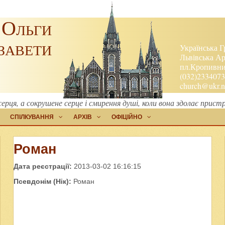
 Ольги
завети
Українська Г
Львівська Ар
пл.Кропивниц
(032)2334073
church@ukr.n
ерця, а сокрушене серце і смирення душі, коли вона здолає прист
СПІЛКУВАННЯ
АРХІВ
ОФІЦІЙНО
Роман
Дата реєстрації:
2013-03-02 16:16:15
Псевдонім (Нік):
Роман