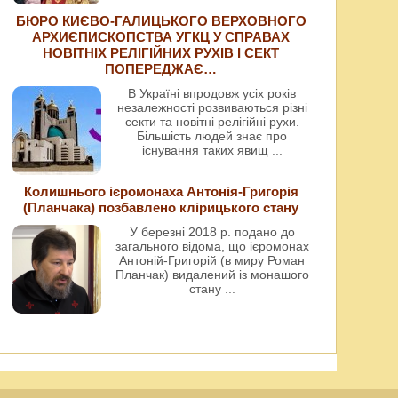
БЮРО КИЄВО-ГАЛИЦЬКОГО ВЕРХОВНОГО
АРХИЄПИСКОПСТВА УГКЦ У СПРАВАХ
НОВІТНІХ РЕЛІГІЙНИХ РУХІВ І СЕКТ
ПОПЕРЕДЖАЄ…
В Україні впродовж усіх років
незалежності розвиваються різні
секти та новітні релігійні рухи.
Більшість людей знає про
існування таких явищ
...
Колишнього ієромонаха Антонія-Григорія
(Планчака) позбавлено клірицького стану
У березні 2018 р. подано до
загального відома, що ієромонах
Антоній-Григорій (в миру Роман
Планчак) видалений із монашого
стану
...