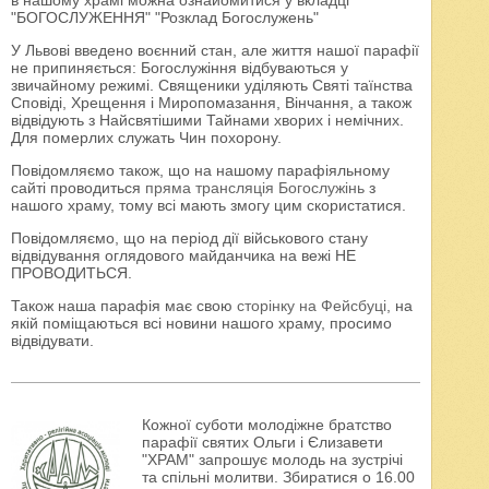
в нашому храмі можна ознайомитися у вкладці
"БОГОСЛУЖЕННЯ" "Розклад Богослужень"
У Львові введено воєнний стан, але життя нашої парафії
не припиняється: Богослужіння відбуваються у
звичайному режимі. Священики уділяють Святі таїнства
Сповіді, Хрещення і Миропомазання, Вінчання, а також
відвідують з Найсвятішими Тайнами хворих і немічних.
Для померлих служать Чин похорону.
Повідомляємо також, що на нашому парафіяльному
сайті проводиться
пряма трансляція Богослужінь
з
нашого храму, тому всі мають змогу цим скористатися.
Повідомляємо, що на період дії військового стану
відвідування оглядового майданчика на вежі НЕ
ПРОВОДИТЬСЯ.
Також наша парафія має свою
сторінку на Фейсбуці
, на
якій поміщаються всі новини нашого храму, просимо
відвідувати.
Кожної суботи молодіжне братство
парафії святих Ольги і Єлизавети
"ХРАМ" запрошує молодь на зустрічі
та спільні молитви. Збиратися о 16.00