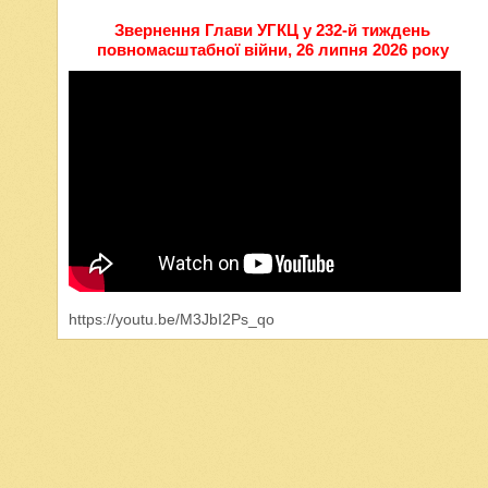
Звернення Глави УГКЦ у 232-й тиждень
повномасштабної війни, 26 липня 2026 року
https://youtu.be/M3JbI2Ps_qo