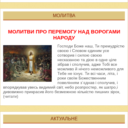
МОЛИТВА
МОЛИТВИ ПРО ПЕРЕМОГУ НАД ВОРОГАМИ
НАРОДУ
Господи Боже наш, Ти премудрістю
своєю і Словом єдиним усе
сотворив і силою своєю
несказаною та дією в одне ціле
зібрав і сполучив, адже Тобі все
можливо й нічого неможливого для
Тебе не існує. Ти всі часи, літа, і
роки своїм Божественним
повелінням з`єднав і сполучив, і
впорядкував увесь видимий світ, небо розпростер, як шатро,і
дивовижно прикрасив його безмежною кількістю пишних зірок,
(читати)
АКТУАЛЬНЕ