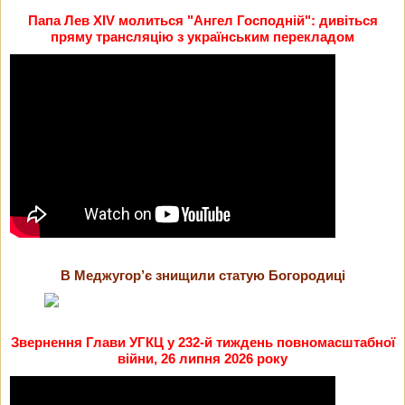
Папа Лев XIV молиться "Ангел Господній": дивіться
пряму трансляцію з українським перекладом
В Меджугор’є знищили статую Богородиці
Звернення Глави УГКЦ у 232-й тиждень повномасштабної
війни, 26 липня 2026 року