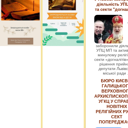
діяльність УП
та секти "догна
заборонили діяль
УПЦ МП та актив
минулому релігі
секти «догналітів»
рішення прийн
депутати Львівс
міської ради
БЮРО КИЄВ
ГАЛИЦЬКО
ВЕРХОВНО
АРХИЄПИСКОП
УГКЦ У СПРА
НОВІТНІХ
РЕЛІГІЙНИХ РУ
СЕКТ
ПОПЕРЕДЖ