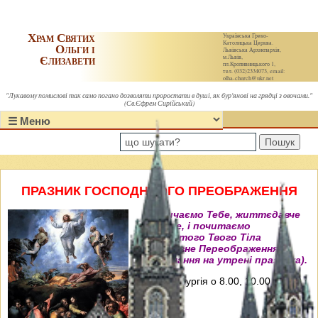
Храм Святих
Українська Греко-
Католицька Церква.
Ольги і
Львівська Архиєпархія,
Єлизавети
м.Львів,
пл.Кропивницького 1,
тел. (032)2334073, email:
olha-church@ukr.net
"Лукавому помислові так само погано дозволяти проростати в душі, як бур'янові на грядці з овочами."
(Св.Єфрем Сирійський)
Пошук
ПРАЗНИК ГОСПОДНЬОГО ПРЕОБРАЖЕННЯ
"Величаємо Тебе, життєдавче
Христе, і почитаємо
пречистого Твого Тіла
преславне Переображення"
(Величання на утрені празника).
Свята Літургія о 8.00, 10.00, 12.00 і
18.00