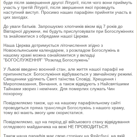
буде після завершення другої Літургії, після чого вони приймуть
участь у третій Літургії, після звершення якої проведуть
наступний виступ. Просимо наших парафіян прийняти участь в
цих заходах.
До уваги батьків. Запрошуємо хлопчиків віком від 7 років до
Вівтарної дружини, які будуть прислуговувати при Богослужіннях
та знайомитися з обрядами нашої Церкви.
Наша Церква дотримується літочислення згідно з
Новоюльянським календарем, з розкладом Богослужінь в
нашому храмі можна ознайомитися у вкладці
"БОГОСЛУЖЕННЯ" "Розклад Богослужень"
У Львові введено воєнний стан, але життя нашої парафії не
припиняється: Богослужіння відбуваються у звичайному режимі.
Священики уділяють Святі таїнства Сповіді, Хрещення і
Миропомазання, Вінчання, а також відвідують з Найсвятішими
Тайнами хворих і немічних. Для померлих служать Чин
похорону.
Повідомляємо також, що на нашому парафіяльному сайті
проводиться
пряма трансляція Богослужінь
з нашого храму,
тому всі мають змогу цим скористатися.
Повідомляємо, що на період дії військового стану відвідування
оглядового майданчика на вежі НЕ ПРОВОДИТЬСЯ.
Також наша парафія має свою
сторінку на Фейсбуці
, на якій