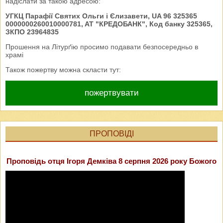
надіслати за такою адресою:
УГКЦ Парафії Святих Ольги і Єлизавети, UA 96 325365
0000000260010000781, AT "КРЕДОБАНК", Код банку 325365,
ЗКПО 23964835
Прошення на Літурґію просимо подавати безпосередньо в
храмі
Також пожертву можна скласти тут:
пожертвувати
ПРОПОВІДІ
Проповідь отця Ігоря Демківа 8 серпня 2026 року Божого