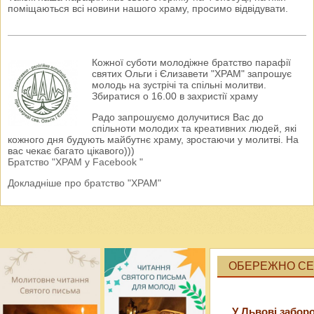
поміщаються всі новини нашого храму, просимо відвідувати.
Кожної суботи молодіжне братство парафії
святих Ольги і Єлизавети "ХРАМ" запрошує
молодь на зустрічі та спільні молитви.
Збиратися о 16.00 в захристії храму
Радо запрошуємо долучитися Вас до
спільноти молодих та креативних людей, які
кожного дня будують майбутнє храму, зростаючи у молитві. На
вас чекає багато цікавого)))
Братство "ХРАМ у Facebook "
Докладніше про братство "ХРАМ"
ОБЕРЕЖНО СЕК
У Львові забор