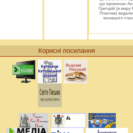
що ієромонах Ант
Григорій (в миру
Планчак) видален
монашого ста
Корисні посилання