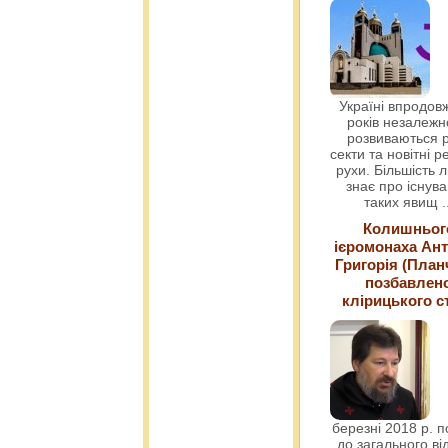
Україні впродовж
років незалежн
розвиваються р
секти та новітні ре
рухи. Більшість 
знає про існув
таких явищ
.
Колишньог
ієромонаха Ант
Григорія (План
позбавлен
клірицького с
березні 2018 р. 
до загального ві