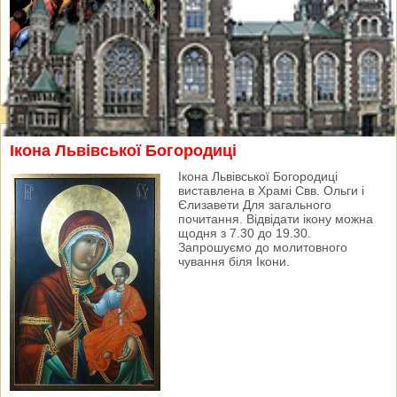
Ікона Львівської Богородиці
Ікона Львівської Богородиці
виставлена в Храмі Свв. Ольги і
Єлизавети Для загального
почитання. Відвідати ікону можна
щодня з 7.30 до 19.30.
Запрошуємо до молитовного
чування біля Ікони.