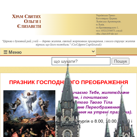
Храм Святих
Українська Греко-
Католицька Церква.
Ольги і
Львівська Архиєпархія,
Єлизавети
м.Львів,
пл.Кропивницького 1,
тел. (032)2334073, email:
olha-church@ukr.net
"Церква є духовний рай, у ній — дерево життя, святий жертовник примирення, з якого струмує життя
вірним, що його полюбили." (Св.Єфрем Сирійський)
Пошук
ПРАЗНИК ГОСПОДНЬОГО ПРЕОБРАЖЕННЯ
"Величаємо Тебе, життєдавче
Христе, і почитаємо
пречистого Твого Тіла
преславне Переображення"
(Величання на утрені празника).
Свята Літургія о 8.00, 10.00, 12.00 і
18.00