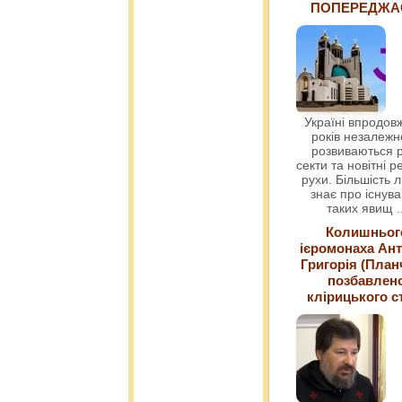
ПОПЕРЕДЖ
Україні впродовж
років незалежн
розвиваються р
секти та новітні ре
рухи. Більшість 
знає про існув
таких явищ
.
Колишньог
ієромонаха Ант
Григорія (План
позбавлен
клірицького с