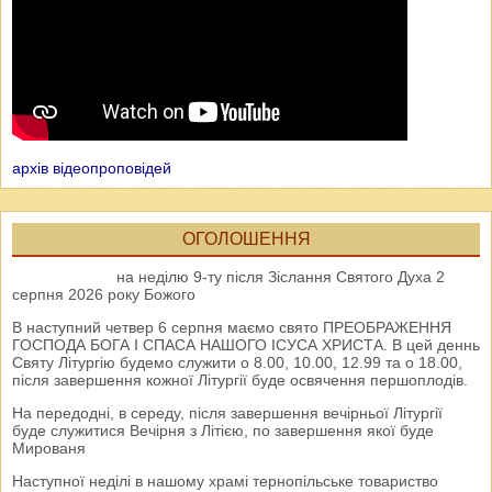
архів відеопроповідей
ОГОЛОШЕННЯ
на неділю 9-ту після Зіслання Святого Духа 2
серпня 2026 року Божого
В наступний четвер 6 серпня маємо свято ПРЕОБРАЖЕННЯ
ГОСПОДА БОГА І СПАСА НАШОГО ІСУСА ХРИСТА. В цей деннь
Святу Літургію будемо служити о 8.00, 10.00, 12.99 та о 18.00,
після завершення кожної Літургії буде освячення першоплодів.
На передодні, в середу, після завершення вечірньої Літургії
буде служитися Вечірня з Літією, по завершення якої буде
Мированя
Наступної неділі в нашому храмі тернопільське товариство