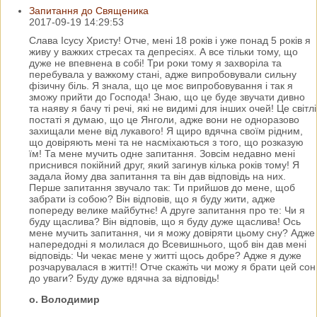
Запитання до Священика
2017-09-19 14:29:53
Слава Ісусу Христу! Отче, мені 18 років і уже понад 5 років я
живу у важких стресах та депресіях. А все тільки тому, що
дуже не впевнена в собі! Три роки тому я захворіла та
перебувала у важкому стані, адже випробовували сильну
фізичну біль. Я знала, що це моє випробовування і так я
зможу прийти до Господа! Знаю, що це буде звучати дивно
та наяву я бачу ті речі, які не видимі для інших очей! Це світлі
постаті я думаю, що це Янголи, адже вони не одноразово
захищали мене від лукавого! Я щиро вдячна своїм рідним,
що довіряють мені та не насміхаються з того, що розказую
їм! Та мене мучить одне запитання. Зовсім недавно мені
приснився покійний друг, який загинув кілька років тому! Я
задала йому два запитання та він дав відповідь на них.
Перше запитання звучало так: Ти прийшов до мене, щоб
забрати із собою? Він відповів, що я буду жити, адже
попереду велике майбутнє! А друге запитання про те: Чи я
буду щаслива? Він відповів, що я буду дуже щаслива! Ось
мене мучить запитання, чи я можу довіряти цьому сну? Адже
напередодні я молилася до Всевишнього, щоб він дав мені
відповідь: Чи чекає мене у житті щось добре? Адже я дуже
розчарувалася в житті!! Отче скажіть чи можу я брати цей сон
до уваги? Буду дуже вдячна за відповідь!
о. Володимир