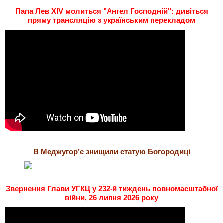
Папа Лев XIV молиться "Ангел Господній": дивіться
пряму трансляцію з українським перекладом
В Меджугор’є знищили статую Богородиці
Звернення Глави УГКЦ у 232-й тиждень повномасштабної
війни, 26 липня 2026 року