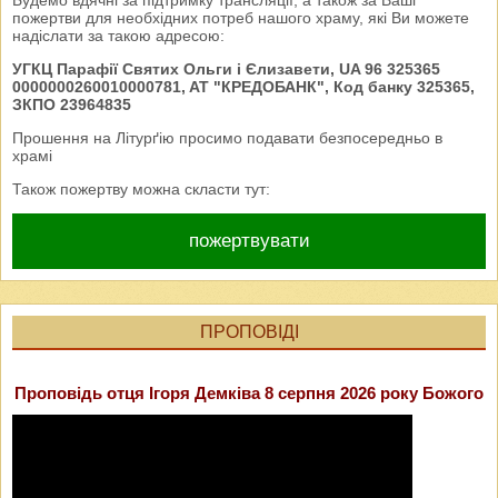
Будемо вдячні за підтримку трансляції, а також за Ваші
пожертви для необхідних потреб нашого храму, які Ви можете
надіслати за такою адресою:
УГКЦ Парафії Святих Ольги і Єлизавети, UA 96 325365
0000000260010000781, AT "КРЕДОБАНК", Код банку 325365,
ЗКПО 23964835
Прошення на Літурґію просимо подавати безпосередньо в
храмі
Також пожертву можна скласти тут:
пожертвувати
ПРОПОВІДІ
Проповідь отця Ігоря Демківа 8 серпня 2026 року Божого