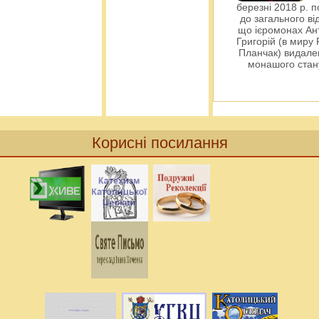
березні 2018 р. 
до загального ві
що ієромонах Ант
Григорій (в миру
Планчак) видален
монашого ста
Корисні посилання