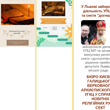
У Львові забор
діяльність УП
та секти "догна
заборонили діяль
УПЦ МП та актив
минулому релігі
секти «догналітів»
рішення прийн
депутати Львівс
міської ради
БЮРО КИЄВ
ГАЛИЦЬКО
ВЕРХОВНО
АРХИЄПИСКОП
УГКЦ У СПРА
НОВІТНІХ
РЕЛІГІЙНИХ РУ
СЕКТ