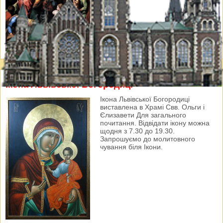
Ікона Львівської Богородиці
Ікона Львівської Богородиці
виставлена в Храмі Свв. Ольги і
Єлизавети Для загального
почитання. Відвідати ікону можна
щодня з 7.30 до 19.30.
Запрошуємо до молитовного
чування біля Ікони.