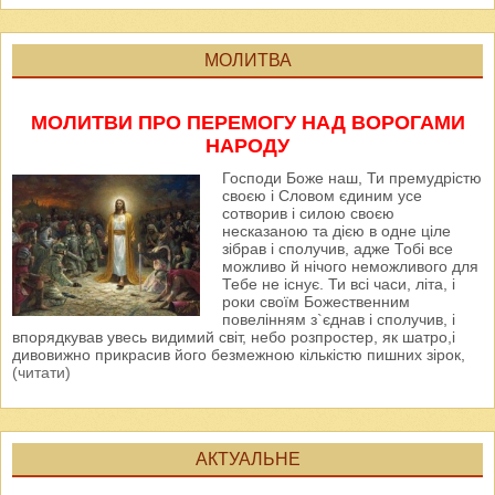
МОЛИТВА
МОЛИТВИ ПРО ПЕРЕМОГУ НАД ВОРОГАМИ
НАРОДУ
Господи Боже наш, Ти премудрістю
своєю і Словом єдиним усе
сотворив і силою своєю
несказаною та дією в одне ціле
зібрав і сполучив, адже Тобі все
можливо й нічого неможливого для
Тебе не існує. Ти всі часи, літа, і
роки своїм Божественним
повелінням з`єднав і сполучив, і
впорядкував увесь видимий світ, небо розпростер, як шатро,і
дивовижно прикрасив його безмежною кількістю пишних зірок,
(читати)
АКТУАЛЬНЕ