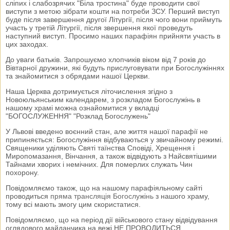
сліпих і слабозрячих "Біла тростина" буде проводити свої
виступи з метою зібрати кошти на потреби ЗСУ. Перший виступ
буде після завершення другої Літургії, після чого вони приймуть
участь у третій Літургії, після звершення якої проведуть
наступний виступ. Просимо наших парафіян прийняти участь в
цих заходах.
До уваги батьків. Запрошуємо хлопчиків віком від 7 років до
Вівтарної дружини, які будуть прислуговувати при Богослужіннях
та знайомитися з обрядами нашої Церкви.
Наша Церква дотримується літочислення згідно з
Новоюльянським календарем, з розкладом Богослужінь в
нашому храмі можна ознайомитися у вкладці
"БОГОСЛУЖЕННЯ" "Розклад Богослужень"
У Львові введено воєнний стан, але життя нашої парафії не
припиняється: Богослужіння відбуваються у звичайному режимі.
Священики уділяють Святі таїнства Сповіді, Хрещення і
Миропомазання, Вінчання, а також відвідують з Найсвятішими
Тайнами хворих і немічних. Для померлих служать Чин
похорону.
Повідомляємо також, що на нашому парафіяльному сайті
проводиться
пряма трансляція Богослужінь
з нашого храму,
тому всі мають змогу цим скористатися.
Повідомляємо, що на період дії військового стану відвідування
оглядового майданчика на вежі НЕ ПРОВОДИТЬСЯ.