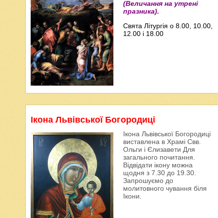
(Величання на утрені
празника).
Свята Літургія о 8.00, 10.00,
12.00 і 18.00
Ікона Львівської Богородиці
Ікона Львівської Богородиці
виставлена в Храмі Свв.
Ольги і Єлизавети Для
загального почитання.
Відвідати ікону можна
щодня з 7.30 до 19.30.
Запрошуємо до
молитовного чування біля
Ікони.