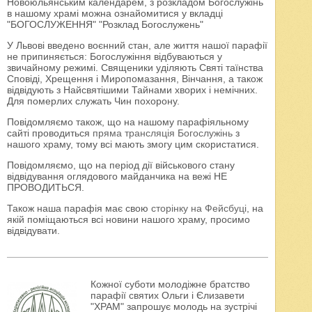
Новоюльянським календарем, з розкладом Богослужінь
в нашому храмі можна ознайомитися у вкладці
"БОГОСЛУЖЕННЯ" "Розклад Богослужень"
У Львові введено воєнний стан, але життя нашої парафії
не припиняється: Богослужіння відбуваються у
звичайному режимі. Священики уділяють Святі таїнства
Сповіді, Хрещення і Миропомазання, Вінчання, а також
відвідують з Найсвятішими Тайнами хворих і немічних.
Для померлих служать Чин похорону.
Повідомляємо також, що на нашому парафіяльному
сайті проводиться
пряма трансляція Богослужінь
з
нашого храму, тому всі мають змогу цим скористатися.
Повідомляємо, що на період дії військового стану
відвідування оглядового майданчика на вежі НЕ
ПРОВОДИТЬСЯ.
Також наша парафія має свою
сторінку на Фейсбуці
, на
якій поміщаються всі новини нашого храму, просимо
відвідувати.
Кожної суботи молодіжне братство
парафії святих Ольги і Єлизавети
"ХРАМ" запрошує молодь на зустрічі