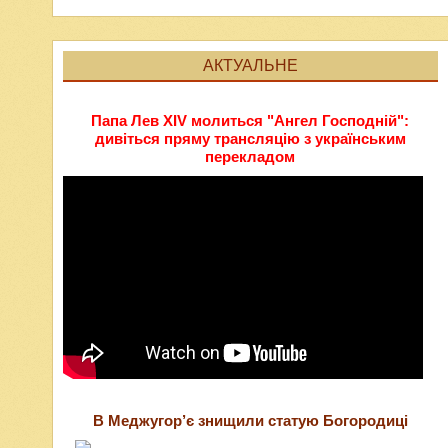
АКТУАЛЬНЕ
Папа Лев XIV молиться "Ангел Господній":
дивіться пряму трансляцію з українським
перекладом
В Меджугор’є знищили статую Богородиці