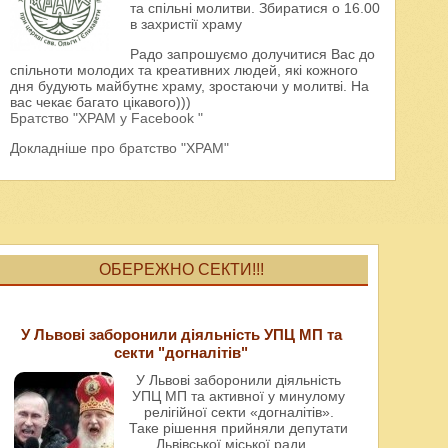
та спільні молитви. Збиратися о 16.00
в захристії храму
Радо запрошуємо долучитися Вас до
спільноти молодих та креативних людей, які кожного
дня будують майбутнє храму, зростаючи у молитві. На
вас чекає багато цікавого)))
Братство "ХРАМ у Facebook "
Докладніше про братство "ХРАМ"
ОБЕРЕЖНО СЕКТИ!!!
У Львові заборонили діяльність УПЦ МП та
секти "догналітів"
У Львові заборонили діяльність
УПЦ МП та активної у минулому
релігійної секти «догналітів».
Таке рішення прийняли депутати
Львівської міської ради
...