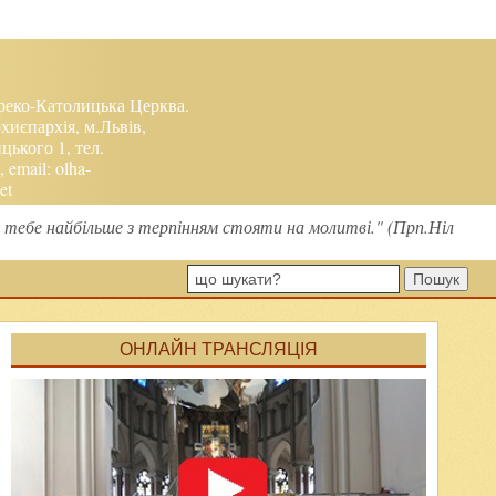
реко-Католицька Церква.
хиєпархія, м.Львів,
ького 1, тел.
, email:
olha-
et
є тебе найбільше з терпінням стояти на молитві." (Прп.Ніл
Пошук
ОНЛАЙН ТРАНСЛЯЦІЯ