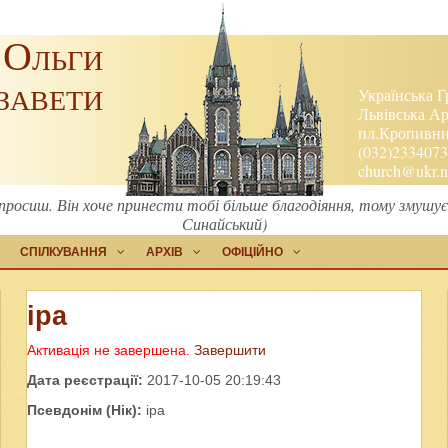
 Ольги
завети
Українська Г
Львівська Ар
пл.Кропивниц
(032)2334073
church@ukr.n
 просиш. Він хоче принести тобі більше благодіяння, тому змушу
Синайський)
СПІЛКУВАННЯ
АРХІВ
ОФІЦІЙНО
іра
Активація не завершена.
Завершити
Дата реєстрації:
2017-10-05 20:19:43
Псевдонім (Нік):
іра