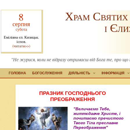
Храм Святих
8
серпня
і Єли
субота
Еміліяна єп. Кизицьк.
іспов.
(читати>>)
"Не журися, коли не відразу отримаєш від Бога те, про що
ГОЛОВНА
БОГОСЛУЖЕННЯ
ДІЯЛЬНІСТЬ
ІНФОРМАЦІЯ
ПРАЗНИК ГОСПОДНЬОГО
ПРЕОБРАЖЕННЯ
"Величаємо Тебе,
життєдавче Христе, і
почитаємо пречистого
Твого Тіла преславне
Переображення"