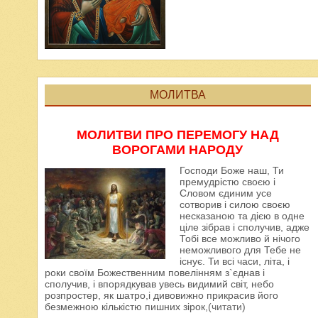
МОЛИТВА
МОЛИТВИ ПРО ПЕРЕМОГУ НАД
ВОРОГАМИ НАРОДУ
Господи Боже наш, Ти
премудрістю своєю і
Словом єдиним усе
сотворив і силою своєю
несказаною та дією в одне
ціле зібрав і сполучив, адже
Тобі все можливо й нічого
неможливого для Тебе не
існує. Ти всі часи, літа, і
роки своїм Божественним повелінням з`єднав і
сполучив, і впорядкував увесь видимий світ, небо
розпростер, як шатро,і дивовижно прикрасив його
безмежною кількістю пишних зірок,
(читати)