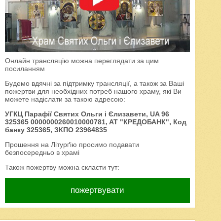
Онлайн трансляцію можна переглядати за цим
посиланням
Будемо вдячні за підтримку трансляції, а також за Ваші
пожертви для необхідних потреб нашого храму, які Ви
можете надіслати за такою адресою:
УГКЦ Парафії Святих Ольги і Єлизавети, UA 96
325365 0000000260010000781, AT "КРЕДОБАНК", Код
банку 325365, ЗКПО 23964835
Прошення на Літурґію просимо подавати
безпосередньо в храмі
Також пожертву можна скласти тут:
пожертвувати