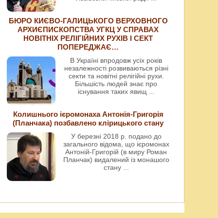
БЮРО КИЄВО-ГАЛИЦЬКОГО ВЕРХОВНОГО
АРХИЄПИСКОПСТВА УГКЦ У СПРАВАХ
НОВІТНІХ РЕЛІГІЙНИХ РУХІВ І СЕКТ
ПОПЕРЕДЖАЄ…
В Україні впродовж усіх років
незалежності розвиваються різні
секти та новітні релігійні рухи.
Більшість людей знає про
існування таких явищ
...
Колишнього ієромонаха Антонія-Григорія
(Планчака) позбавлено клірицького стану
У березні 2018 р. подано до
загального відома, що ієромонах
Антоній-Григорій (в миру Роман
Планчак) видалений із монашого
стану
...