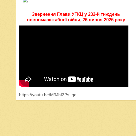
Звернення Глави УГКЦ у 232-й тиждень
повномасштабної війни, 26 липня 2026 року
https://youtu.be/M3JbI2Ps_qo