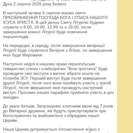
Духа 2 серпня 2026 року Божого
В наступний четвер 6 серпня маємо свято
ПРЕОБРАЖЕННЯ ГОСПОДА БОГА І СПАСА НАШОГО
ІСУСА ХРИСТА. В цей деннь Святу Літургію будемо
служити о 8.00, 10.00, 12.99 та о 18.00, після
завершення кожної Літургії буде освячення
першоплодів.
На передодні, в середу, після завершення вечірньої
Літургії буде служитися Вечірня з Літією, по завершення
якої буде Мированя
Наступної неділі в нашому храмі тернопільське
товариство сліпих і слабозрячих "Біла тростина" буде
проводити свої виступи з метою зібрати кошти на
потреби ЗСУ. Перший виступ буде після завершення
другої Літургії, після чого вони приймуть участь у третій
Літургії, після звершення якої проведуть наступний
виступ. Просимо наших парафіян прийняти участь в цих
заходах.
До уваги батьків. Запрошуємо хлопчиків віком від 7 років
до Вівтарної дружини, які будуть прислуговувати при
Богослужіннях та знайомитися з обрядами нашої
Церкви.
Наша Церква дотримується літочислення згідно з