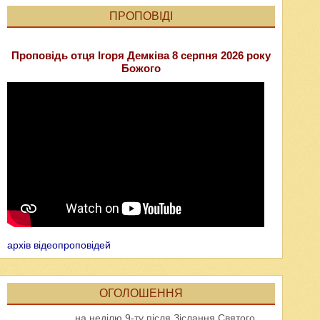
ПРОПОВІДІ
Проповідь отця Ігоря Демківа 8 серпня 2026 року
Божого
архів відеопроповідей
ОГОЛОШЕННЯ
на неділю 9-ту після Зіслання Святого