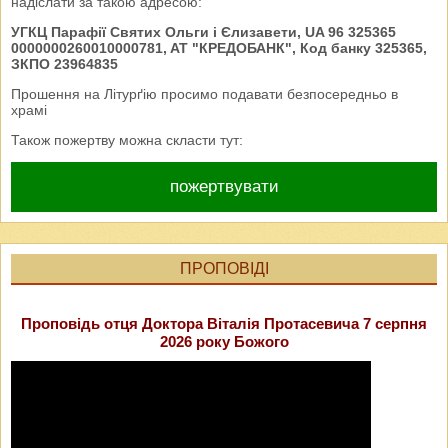
надіслати за такою адресою:
УГКЦ Парафії Святих Ольги і Єлизавети, UA 96 325365
0000000260010000781, AT "КРЕДОБАНК", Код банку 325365,
ЗКПО 23964835
Прошення на Літурґію просимо подавати безпосередньо в
храмі
Також пожертву можна скласти тут:
пожертвувати
ПРОПОВІДІ
Проповідь отця Доктора Віталія Протасевича 7 серпня
2026 року Божого