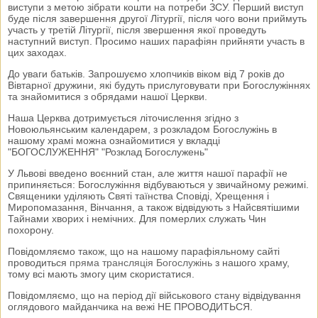
виступи з метою зібрати кошти на потреби ЗСУ. Перший виступ
буде після завершення другої Літургії, після чого вони приймуть
участь у третій Літургії, після звершення якої проведуть
наступний виступ. Просимо наших парафіян прийняти участь в
цих заходах.
До уваги батьків. Запрошуємо хлопчиків віком від 7 років до
Вівтарної дружини, які будуть прислуговувати при Богослужіннях
та знайомитися з обрядами нашої Церкви.
Наша Церква дотримується літочислення згідно з
Новоюльянським календарем, з розкладом Богослужінь в
нашому храмі можна ознайомитися у вкладці
"БОГОСЛУЖЕННЯ" "Розклад Богослужень"
У Львові введено воєнний стан, але життя нашої парафії не
припиняється: Богослужіння відбуваються у звичайному режимі.
Священики уділяють Святі таїнства Сповіді, Хрещення і
Миропомазання, Вінчання, а також відвідують з Найсвятішими
Тайнами хворих і немічних. Для померлих служать Чин
похорону.
Повідомляємо також, що на нашому парафіяльному сайті
проводиться
пряма трансляція Богослужінь
з нашого храму,
тому всі мають змогу цим скористатися.
Повідомляємо, що на період дії військового стану відвідування
оглядового майданчика на вежі НЕ ПРОВОДИТЬСЯ.