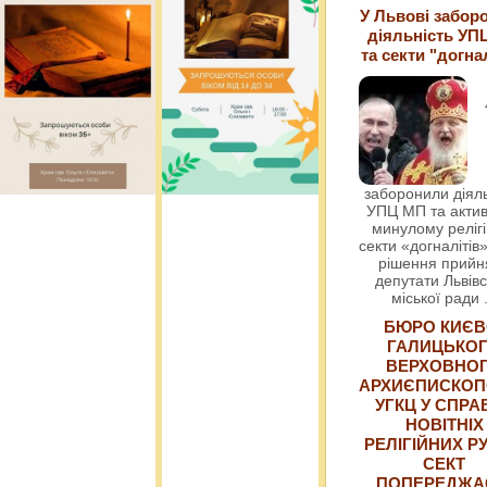
У Львові забор
діяльність УП
та секти "догна
заборонили діяль
УПЦ МП та актив
минулому релігі
секти «догналітів»
рішення прийн
депутати Львівс
міської ради
БЮРО КИЄВ
ГАЛИЦЬКО
ВЕРХОВНО
АРХИЄПИСКОП
УГКЦ У СПРА
НОВІТНІХ
РЕЛІГІЙНИХ РУ
СЕКТ
ПОПЕРЕДЖ