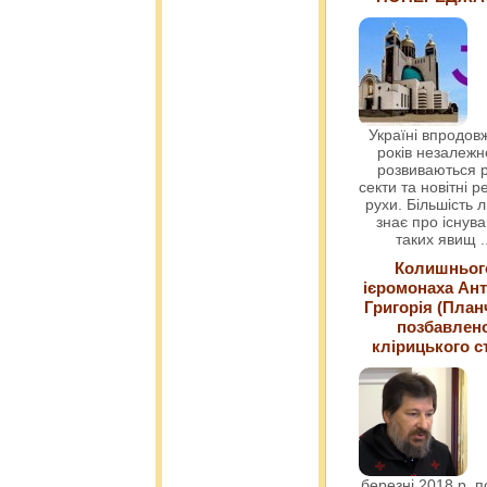
Україні впродовж
років незалежн
розвиваються р
секти та новітні ре
рухи. Більшість 
знає про існув
таких явищ
.
Колишньог
ієромонаха Ант
Григорія (План
позбавлен
клірицького с
березні 2018 р. 