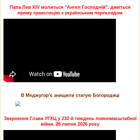
Папа Лев XIV молиться "Ангел Господній": дивіться
пряму трансляцію з українським перекладом
В Меджугор’є знищили статую Богородиці
Звернення Глави УГКЦ у 232-й тиждень повномасштабної
війни, 26 липня 2026 року