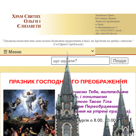
Храм Святих
Українська Греко-
Католицька Церква.
Ольги і
Львівська Архиєпархія,
Єлизавети
м.Львів,
пл.Кропивницького 1,
тел. (032)2334073, email:
olha-church@ukr.net
"Лукавому помислові так само погано дозволяти проростати в душі, як бур'янові на грядці з овочами."
(Св.Єфрем Сирійський)
Пошук
ПРАЗНИК ГОСПОДНЬОГО ПРЕОБРАЖЕННЯ
"Величаємо Тебе, життєдавче
Христе, і почитаємо
пречистого Твого Тіла
преславне Переображення"
(Величання на утрені празника).
Свята Літургія о 8.00, 10.00, 12.00 і
18.00