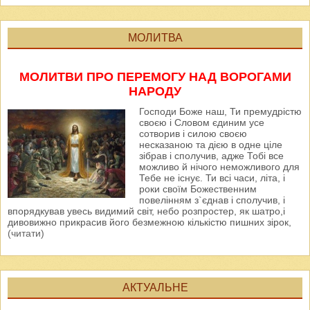
МОЛИТВА
МОЛИТВИ ПРО ПЕРЕМОГУ НАД ВОРОГАМИ
НАРОДУ
Господи Боже наш, Ти премудрістю
своєю і Словом єдиним усе
сотворив і силою своєю
несказаною та дією в одне ціле
зібрав і сполучив, адже Тобі все
можливо й нічого неможливого для
Тебе не існує. Ти всі часи, літа, і
роки своїм Божественним
повелінням з`єднав і сполучив, і
впорядкував увесь видимий світ, небо розпростер, як шатро,і
дивовижно прикрасив його безмежною кількістю пишних зірок,
(читати)
АКТУАЛЬНЕ