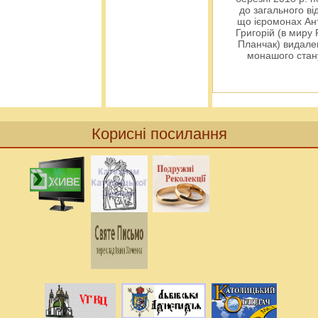
до загального ві
що ієромонах Ант
Григорій (в миру
Планчак) видален
монашого ста
Корисні посилання