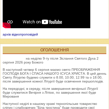
архів відеопроповідей
ОГОЛОШЕННЯ
на неділю 9-ту після Зіслання Святого Духа 2
серпня 2026 року Божого
В наступний четвер 6 серпня маємо свято ПРЕОБРАЖЕННЯ
ГОСПОДА БОГА І СПАСА НАШОГО ІСУСА ХРИСТА. В цей деннь
Святу Літургію будемо служити о 8.00, 10.00, 12.99 та о 18.00,
після завершення кожної Літургії буде освячення першоплодів.
На передодні, в середу, після завершення вечірньої Літургії
буде служитися Вечірня з Літією, по завершення якої буде
Мированя
Наступної неділі в нашому храмі тернопільське товариство
сліпих і слабозрячих "Біла тростина" буде проводити свої