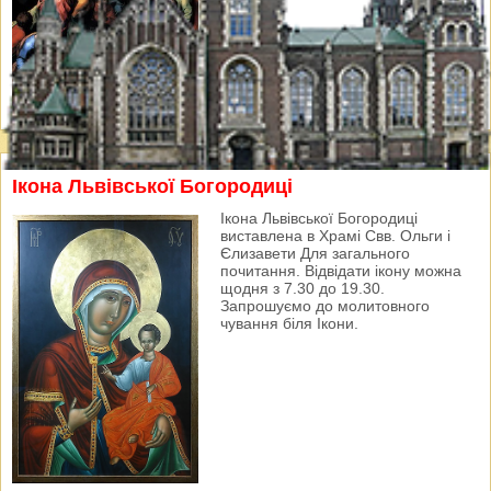
Ікона Львівської Богородиці
Ікона Львівської Богородиці
виставлена в Храмі Свв. Ольги і
Єлизавети Для загального
почитання. Відвідати ікону можна
щодня з 7.30 до 19.30.
Запрошуємо до молитовного
чування біля Ікони.