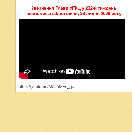
Звернення Глави УГКЦ у 232-й тиждень
повномасштабної війни, 26 липня 2026 року
https://youtu.be/M3JbI2Ps_qo