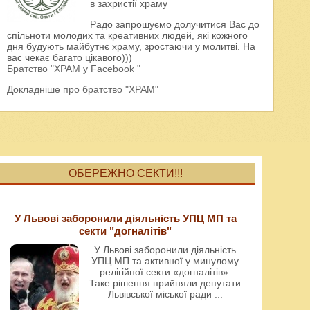
в захристії храму
Радо запрошуємо долучитися Вас до
спільноти молодих та креативних людей, які кожного
дня будують майбутнє храму, зростаючи у молитві. На
вас чекає багато цікавого)))
Братство "ХРАМ у Facebook "
Докладніше про братство "ХРАМ"
ОБЕРЕЖНО СЕКТИ!!!
У Львові заборонили діяльність УПЦ МП та
секти "догналітів"
У Львові заборонили діяльність
УПЦ МП та активної у минулому
релігійної секти «догналітів».
Таке рішення прийняли депутати
Львівської міської ради
...