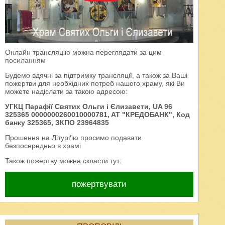
Онлайн трансляцію можна переглядати за цим
посиланням
Будемо вдячні за підтримку трансляції, а також за Ваші
пожертви для необхідних потреб нашого храму, які Ви
можете надіслати за такою адресою:
УГКЦ Парафії Святих Ольги і Єлизавети, UA 96
325365 0000000260010000781, AT "КРЕДОБАНК", Код
банку 325365, ЗКПО 23964835
Прошення на Літурґію просимо подавати
безпосередньо в храмі
Також пожертву можна скласти тут:
пожертвувати