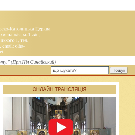
реко-Католицька Церква.
хиєпархія, м.Львів,
ького 1, тел.
, email:
olha-
et
соту." (Прп.Ніл Синайський)
Пошук
ОНЛАЙН ТРАНСЛЯЦІЯ