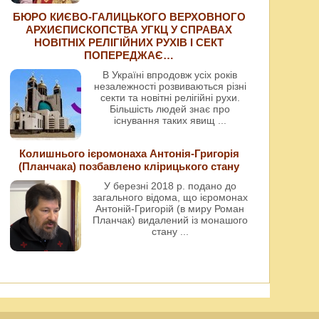
БЮРО КИЄВО-ГАЛИЦЬКОГО ВЕРХОВНОГО
АРХИЄПИСКОПСТВА УГКЦ У СПРАВАХ
НОВІТНІХ РЕЛІГІЙНИХ РУХІВ І СЕКТ
ПОПЕРЕДЖАЄ…
В Україні впродовж усіх років
незалежності розвиваються різні
секти та новітні релігійні рухи.
Більшість людей знає про
існування таких явищ
...
Колишнього ієромонаха Антонія-Григорія
(Планчака) позбавлено клірицького стану
У березні 2018 р. подано до
загального відома, що ієромонах
Антоній-Григорій (в миру Роман
Планчак) видалений із монашого
стану
...