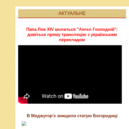
АКТУАЛЬНЕ
Папа Лев XIV молиться "Ангел Господній":
дивіться пряму трансляцію з українським
перекладом
В Меджугор’є знищили статую Богородиці