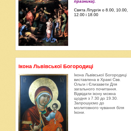
празника).
Свята Літургія о 8.00, 10.00,
12.00 і 18.00
Ікона Львівської Богородиці
Ікона Львівської Богородиці
виставлена в Храмі Свв.
Ольги і Єлизавети Для
загального почитання.
Відвідати ікону можна
щодня з 7.30 до 19.30.
Запрошуємо до
молитовного чування біля
Ікони.