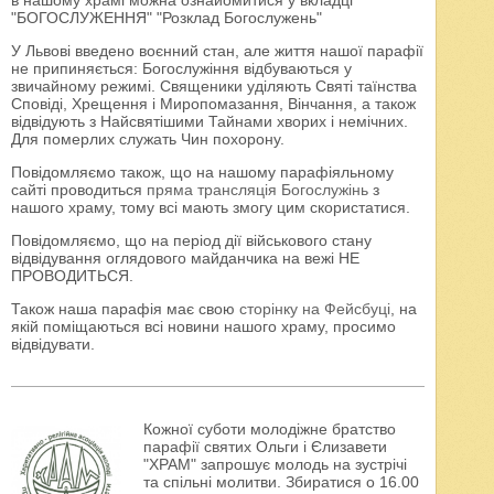
в нашому храмі можна ознайомитися у вкладці
"БОГОСЛУЖЕННЯ" "Розклад Богослужень"
У Львові введено воєнний стан, але життя нашої парафії
не припиняється: Богослужіння відбуваються у
звичайному режимі. Священики уділяють Святі таїнства
Сповіді, Хрещення і Миропомазання, Вінчання, а також
відвідують з Найсвятішими Тайнами хворих і немічних.
Для померлих служать Чин похорону.
Повідомляємо також, що на нашому парафіяльному
сайті проводиться
пряма трансляція Богослужінь
з
нашого храму, тому всі мають змогу цим скористатися.
Повідомляємо, що на період дії військового стану
відвідування оглядового майданчика на вежі НЕ
ПРОВОДИТЬСЯ.
Також наша парафія має свою
сторінку на Фейсбуці
, на
якій поміщаються всі новини нашого храму, просимо
відвідувати.
Кожної суботи молодіжне братство
парафії святих Ольги і Єлизавети
"ХРАМ" запрошує молодь на зустрічі
та спільні молитви. Збиратися о 16.00