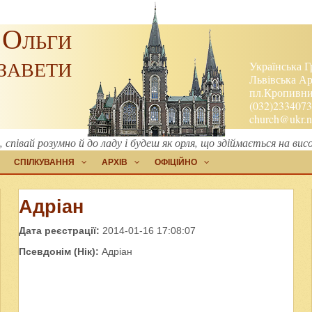
 Ольги
завети
Українська Г
Львівська Ар
пл.Кропивниц
(032)2334073
church@ukr.n
 співай розумно й до ладу і будеш як орля, що здіймається на ви
СПІЛКУВАННЯ
АРХІВ
ОФІЦІЙНО
Адріан
Дата реєстрації:
2014-01-16 17:08:07
Псевдонім (Нік):
Адріан