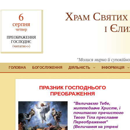
Храм Святих
6
серпня
і Єли
четвер
ПРЕОБРАЖЕННЯ
ГОСПОДНЄ
(читати>>)
"Молися мирно й супокійно,
ГОЛОВНА
БОГОСЛУЖЕННЯ
ДІЯЛЬНІСТЬ
ІНФОРМАЦІЯ
ПРАЗНИК ГОСПОДНЬОГО
ПРЕОБРАЖЕННЯ
"Величаємо Тебе,
життєдавче Христе, і
почитаємо пречистого
Твого Тіла преславне
Переображення"
(Величання на утрені