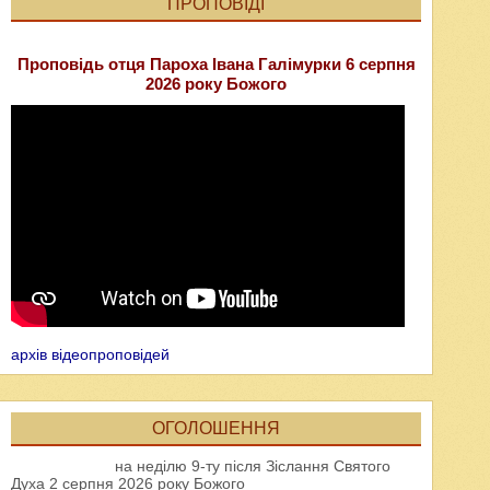
ПРОПОВІДІ
Проповідь отця Пароха Івана Галімурки 6 серпня
2026 року Божого
архів відеопроповідей
ОГОЛОШЕННЯ
на неділю 9-ту після Зіслання Святого
Духа 2 серпня 2026 року Божого