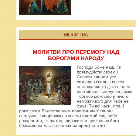
МОЛИТВА
МОЛИТВИ ПРО ПЕРЕМОГУ НАД
ВОРОГАМИ НАРОДУ
Господи Боже наш, Ти
премудрістю своєю і
Словом єдиним усе
сотворив і силою своєю
несказаною та дією в одне
ціле зібрав і сполучив, адже
Тобі все можливо й нічого
неможливого для Тебе не
існує. Ти всі часи, літа, і
роки своїм Божественним повелінням з`єднав і
сполучив, і впорядкував увесь видимий світ, небо
розпростер, як шатро,і дивовижно прикрасив його
безмежною кількістю пишних зірок,
(читати)