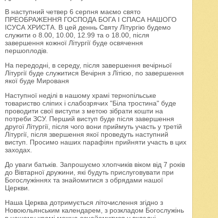
В наступний четвер 6 серпня маємо свято
ПРЕОБРАЖЕННЯ ГОСПОДА БОГА І СПАСА НАШОГО
ІСУСА ХРИСТА. В цей деннь Святу Літургію будемо
служити о 8.00, 10.00, 12.99 та о 18.00, після
завершення кожної Літургії буде освячення
першоплодів.
На передодні, в середу, після завершення вечірньої
Літургії буде служитися Вечірня з Літією, по завершення
якої буде Мированя
Наступної неділі в нашому храмі тернопільське
товариство сліпих і слабозрячих "Біла тростина" буде
проводити свої виступи з метою зібрати кошти на
потреби ЗСУ. Перший виступ буде після завершення
другої Літургії, після чого вони приймуть участь у третій
Літургії, після звершення якої проведуть наступний
виступ. Просимо наших парафіян прийняти участь в цих
заходах.
До уваги батьків. Запрошуємо хлопчиків віком від 7 років
до Вівтарної дружини, які будуть прислуговувати при
Богослужіннях та знайомитися з обрядами нашої
Церкви.
Наша Церква дотримується літочислення згідно з
Новоюльянським календарем, з розкладом Богослужінь