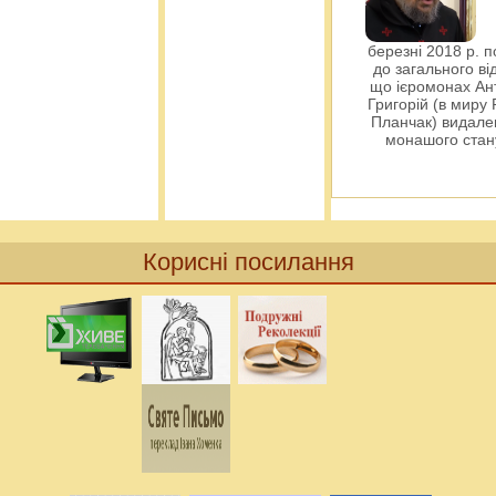
березні 2018 р. 
до загального ві
що ієромонах Ант
Григорій (в миру
Планчак) видален
монашого ста
Корисні посилання