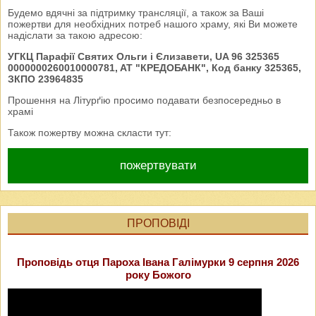
Будемо вдячні за підтримку трансляції, а також за Ваші
пожертви для необхідних потреб нашого храму, які Ви можете
надіслати за такою адресою:
УГКЦ Парафії Святих Ольги і Єлизавети, UA 96 325365
0000000260010000781, AT "КРЕДОБАНК", Код банку 325365,
ЗКПО 23964835
Прошення на Літурґію просимо подавати безпосередньо в
храмі
Також пожертву можна скласти тут:
пожертвувати
ПРОПОВІДІ
Проповідь отця Пароха Івана Галімурки 9 серпня 2026
року Божого