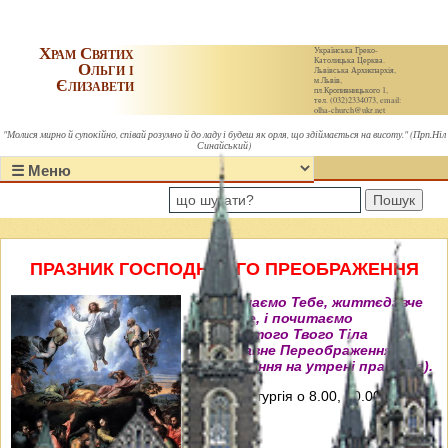
Храм Святих
Українська Греко-
Католицька Церква.
Ольги і
Львівська Архиєпархія,
Єлизавети
м.Львів,
пл.Кропивницького 1,
тел. (032)2334073, email:
olha-church@ukr.net
"Молися мирно й супокійно, співай розумно й до ладу і будеш як орля, що здіймається на висоту." (Прп.Ніл
Синайський)
Пошук
ПРАЗНИК ГОСПОДНЬОГО ПРЕОБРАЖЕННЯ
"Величаємо Тебе, життєдавче
Христе, і почитаємо
пречистого Твого Тіла
преславне Переображення"
(Величання на утрені празника).
Свята Літургія о 8.00, 10.00, 12.00 і
18.00