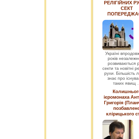
РЕЛІГІЙНИХ РУ
СЕКТ
ПОПЕРЕДЖ
Україні впродовж
років незалежн
розвиваються р
секти та новітні ре
рухи. Більшість 
знає про існув
таких явищ
.
Колишньог
ієромонаха Ант
Григорія (План
позбавлен
клірицького с