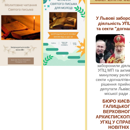
У Львові забор
діяльність УП
та секти "догна
заборонили діяль
УПЦ МП та актив
минулому релігі
секти «догналітів»
рішення прийн
депутати Львівс
міської ради
БЮРО КИЄВ
ГАЛИЦЬКО
ВЕРХОВНО
АРХИЄПИСКОП
УГКЦ У СПРА
НОВІТНІХ