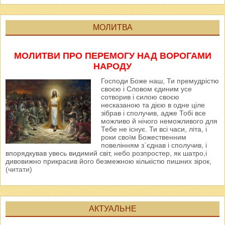
МОЛИТВА
МОЛИТВИ ПРО ПЕРЕМОГУ НАД ВОРОГАМИ
НАРОДУ
Господи Боже наш, Ти премудрістю
своєю і Словом єдиним усе
сотворив і силою своєю
несказаною та дією в одне ціле
зібрав і сполучив, адже Тобі все
можливо й нічого неможливого для
Тебе не існує. Ти всі часи, літа, і
роки своїм Божественним
повелінням з`єднав і сполучив, і
впорядкував увесь видимий світ, небо розпростер, як шатро,і
дивовижно прикрасив його безмежною кількістю пишних зірок,
(читати)
АКТУАЛЬНЕ