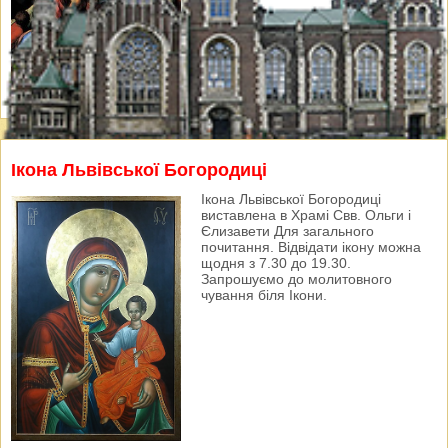
Ікона Львівської Богородиці
Ікона Львівської Богородиці
виставлена в Храмі Свв. Ольги і
Єлизавети Для загального
почитання. Відвідати ікону можна
щодня з 7.30 до 19.30.
Запрошуємо до молитовного
чування біля Ікони.