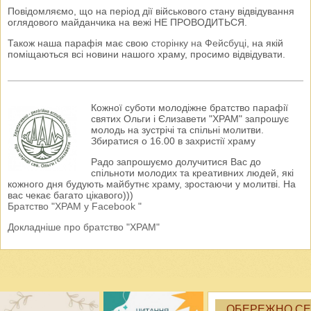
Повідомляємо, що на період дії військового стану відвідування
оглядового майданчика на вежі НЕ ПРОВОДИТЬСЯ.
Також наша парафія має свою
сторінку на Фейсбуці
, на якій
поміщаються всі новини нашого храму, просимо відвідувати.
Кожної суботи молодіжне братство парафії
святих Ольги і Єлизавети "ХРАМ" запрошує
молодь на зустрічі та спільні молитви.
Збиратися о 16.00 в захристії храму
Радо запрошуємо долучитися Вас до
спільноти молодих та креативних людей, які
кожного дня будують майбутнє храму, зростаючи у молитві. На
вас чекає багато цікавого)))
Братство "ХРАМ у Facebook "
Докладніше про братство "ХРАМ"
ОБЕРЕЖНО СЕК