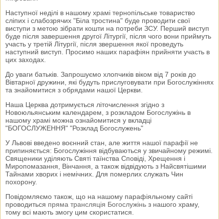
Наступної неділі в нашому храмі тернопільське товариство
сліпих і слабозрячих "Біла тростина" буде проводити свої
виступи з метою зібрати кошти на потреби ЗСУ. Перший виступ
буде після завершення другої Літургії, після чого вони приймуть
участь у третій Літургії, після звершення якої проведуть
наступний виступ. Просимо наших парафіян прийняти участь в
цих заходах.
До уваги батьків. Запрошуємо хлопчиків віком від 7 років до
Вівтарної дружини, які будуть прислуговувати при Богослужіннях
та знайомитися з обрядами нашої Церкви.
Наша Церква дотримується літочислення згідно з
Новоюльянським календарем, з розкладом Богослужінь в
нашому храмі можна ознайомитися у вкладці
"БОГОСЛУЖЕННЯ" "Розклад Богослужень"
У Львові введено воєнний стан, але життя нашої парафії не
припиняється: Богослужіння відбуваються у звичайному режимі.
Священики уділяють Святі таїнства Сповіді, Хрещення і
Миропомазання, Вінчання, а також відвідують з Найсвятішими
Тайнами хворих і немічних. Для померлих служать Чин
похорону.
Повідомляємо також, що на нашому парафіяльному сайті
проводиться
пряма трансляція Богослужінь
з нашого храму,
тому всі мають змогу цим скористатися.