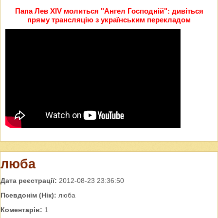
Папа Лев XIV молиться "Ангел Господній": дивіться
пряму трансляцію з українським перекладом
люба
Дата реєстрації:
2012-08-23 23:36:50
Псевдонім (Нік):
люба
Коментарів:
1