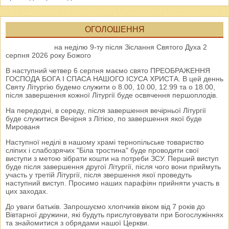
ОГОЛОШЕННЯ
на неділю 9-ту після Зіслання Святого Духа 2
серпня 2026 року Божого
В наступний четвер 6 серпня маємо свято ПРЕОБРАЖЕННЯ
ГОСПОДА БОГА І СПАСА НАШОГО ІСУСА ХРИСТА. В цей деннь
Святу Літургію будемо служити о 8.00, 10.00, 12.99 та о 18.00,
після завершення кожної Літургії буде освячення першоплодів.
На передодні, в середу, після завершення вечірньої Літургії
буде служитися Вечірня з Літією, по завершення якої буде
Мированя
Наступної неділі в нашому храмі тернопільське товариство
сліпих і слабозрячих "Біла тростина" буде проводити свої
виступи з метою зібрати кошти на потреби ЗСУ. Перший виступ
буде після завершення другої Літургії, після чого вони приймуть
участь у третій Літургії, після звершення якої проведуть
наступний виступ. Просимо наших парафіян прийняти участь в
цих заходах.
До уваги батьків. Запрошуємо хлопчиків віком від 7 років до
Вівтарної дружини, які будуть прислуговувати при Богослужіннях
та знайомитися з обрядами нашої Церкви.