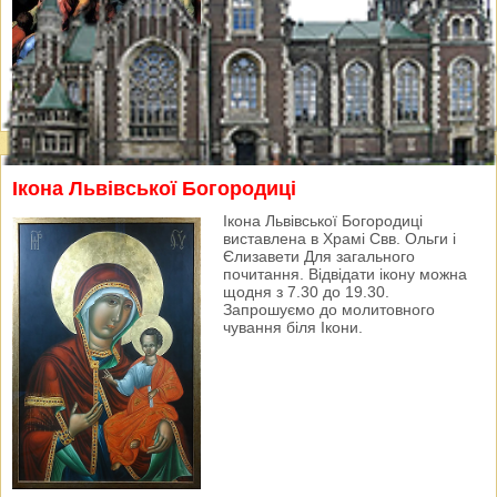
Ікона Львівської Богородиці
Ікона Львівської Богородиці
виставлена в Храмі Свв. Ольги і
Єлизавети Для загального
почитання. Відвідати ікону можна
щодня з 7.30 до 19.30.
Запрошуємо до молитовного
чування біля Ікони.