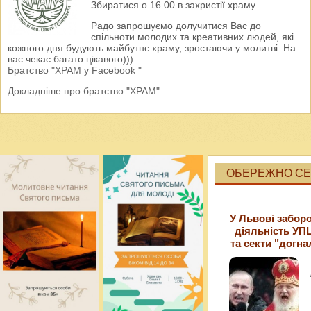
Збиратися о 16.00 в захристії храму
Радо запрошуємо долучитися Вас до
спільноти молодих та креативних людей, які
кожного дня будують майбутнє храму, зростаючи у молитві. На
вас чекає багато цікавого)))
Братство "ХРАМ у Facebook "
Докладніше про братство "ХРАМ"
ОБЕРЕЖНО СЕК
У Львові забор
діяльність УП
та секти "догна