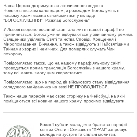
Наша Церква дотримується літочислення згідно з
Новоюльянським календарем, з розкладом Богослужінь в
нашому храмі можна ознайомитися у вкладці
"БОГОСЛУЖЕННЯ" "Розклад Богослужень"
У Львові введено воєнний стан, але життя нашої парафії не
припиняється: Богослужіння відбуваються у звичайному режимі.
Священики уділяють Святі таїнства Сповіді, Хрещення і
Миропомазання, Вінчання, а також відвідують з Найсвятішими
Тайнами хворих і немічних. Для померлих служать Чин
похорону.
Повідомляємо також, що на нашому парафіяльному сайті
проводиться
пряма трансляція Богослужінь
з нашого храму,
тому всі мають змогу цим скористатися.
Повідомляємо, що на період дії військового стану відвідування
оглядового майданчика на вежі НЕ ПРОВОДИТЬСЯ.
Також наша парафія має свою
сторінку на Фейсбуці
, на якій
поміщаються всі новини нашого храму, просимо відвідувати.
Кожної суботи молодіжне братство парафії
святих Ольги і Єлизавети "ХРАМ" запрошує
молодь на зустрічі та спільні молитви.