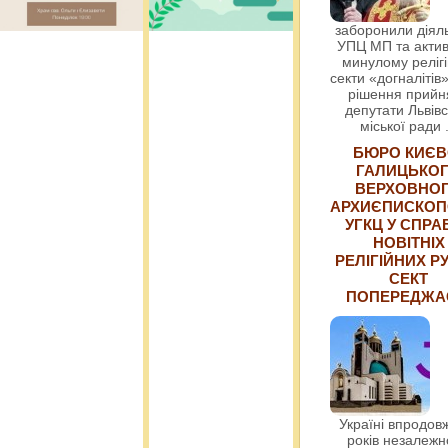
заборонили діяль
УПЦ МП та актив
минулому релігі
секти «догналітів»
рішення прийн
депутати Львівс
міської ради
БЮРО КИЄВ
ГАЛИЦЬКО
ВЕРХОВНО
АРХИЄПИСКОП
УГКЦ У СПРА
НОВІТНІХ
РЕЛІГІЙНИХ РУ
СЕКТ
ПОПЕРЕДЖ
Україні впродовж
років незалежн