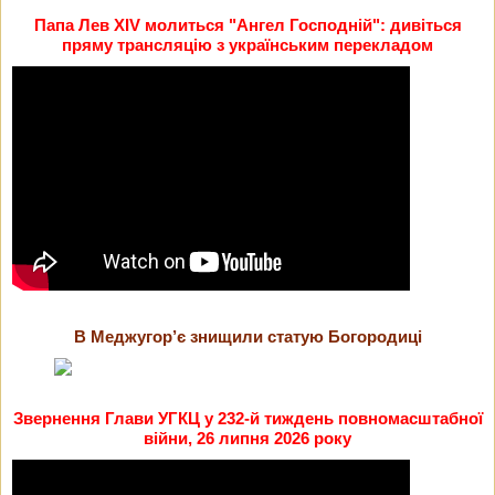
Папа Лев XIV молиться "Ангел Господній": дивіться
пряму трансляцію з українським перекладом
В Меджугор’є знищили статую Богородиці
Звернення Глави УГКЦ у 232-й тиждень повномасштабної
війни, 26 липня 2026 року