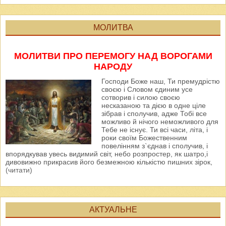
МОЛИТВА
МОЛИТВИ ПРО ПЕРЕМОГУ НАД ВОРОГАМИ
НАРОДУ
Господи Боже наш, Ти премудрістю
своєю і Словом єдиним усе
сотворив і силою своєю
несказаною та дією в одне ціле
зібрав і сполучив, адже Тобі все
можливо й нічого неможливого для
Тебе не існує. Ти всі часи, літа, і
роки своїм Божественним
повелінням з`єднав і сполучив, і
впорядкував увесь видимий світ, небо розпростер, як шатро,і
дивовижно прикрасив його безмежною кількістю пишних зірок,
(читати)
АКТУАЛЬНЕ