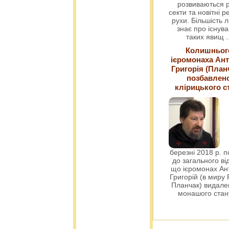
розвиваються р
секти та новітні ре
рухи. Більшість 
знає про існув
таких явищ
.
Колишньог
ієромонаха Ант
Григорія (План
позбавлен
клірицького с
березні 2018 р. 
до загального ві
що ієромонах Ант
Григорій (в миру
Планчак) видален
монашого ста