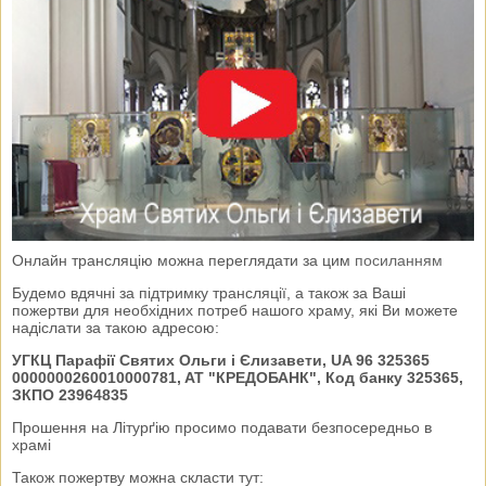
Онлайн трансляцію можна переглядати за цим
посиланням
Будемо вдячні за підтримку трансляції, а також за Ваші
пожертви для необхідних потреб нашого храму, які Ви можете
надіслати за такою адресою:
УГКЦ Парафії Святих Ольги і Єлизавети, UA 96 325365
0000000260010000781, AT "КРЕДОБАНК", Код банку 325365,
ЗКПО 23964835
Прошення на Літурґію просимо подавати безпосередньо в
храмі
Також пожертву можна скласти тут: