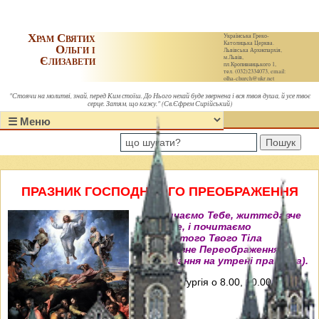
Храм Святих
Українська Греко-
Католицька Церква.
Ольги і
Львівська Архиєпархія,
Єлизавети
м.Львів,
пл.Кропивницького 1,
тел. (032)2334073, email:
olha-church@ukr.net
"Стоячи на молитві, знай, перед Ким стоїш. До Нього нехай буде звернена і вся твоя душа, й усе твоє
серце. Затям, що кажу." (Св.Єфрем Сирійський)
Пошук
ПРАЗНИК ГОСПОДНЬОГО ПРЕОБРАЖЕННЯ
"Величаємо Тебе, життєдавче
Христе, і почитаємо
пречистого Твого Тіла
преславне Переображення"
(Величання на утрені празника).
Свята Літургія о 8.00, 10.00, 12.00 і
18.00