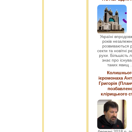
Україні впродовж
років незалежн
розвиваються р
секти та новітні ре
рухи. Більшість 
знає про існув
таких явищ
.
Колишньог
ієромонаха Ант
Григорія (План
позбавлен
клірицького с
березні 2018 р. 