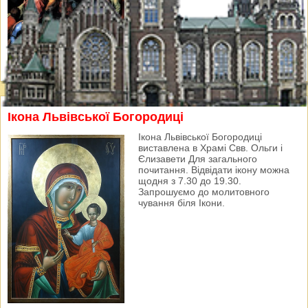
Ікона Львівської Богородиці
Ікона Львівської Богородиці
виставлена в Храмі Свв. Ольги і
Єлизавети Для загального
почитання. Відвідати ікону можна
щодня з 7.30 до 19.30.
Запрошуємо до молитовного
чування біля Ікони.