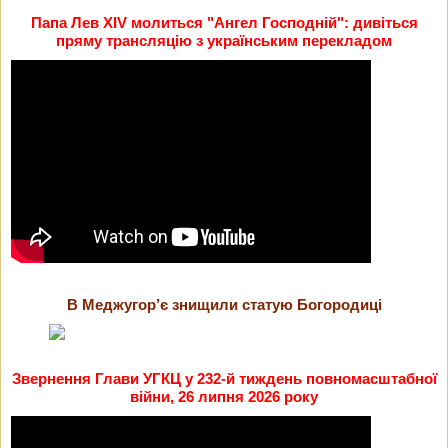
Папа Лев XIV молиться "Ангел Господній": дивіться
пряму трансляцію з українським перекладом
В Меджугор’є знищили статую Богородиці
Звернення Глави УГКЦ у 232-й тиждень повномасштабної
війни, 26 липня 2026 року