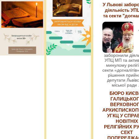
У Львові забор
діяльність УП
та секти "догна
заборонили діяль
УПЦ МП та актив
минулому релігі
секти «догналітів»
рішення прийн
депутати Львівс
міської ради
БЮРО КИЄВ
ГАЛИЦЬКО
ВЕРХОВНО
АРХИЄПИСКОП
УГКЦ У СПРА
НОВІТНІХ
РЕЛІГІЙНИХ РУ
СЕКТ
ПОПЕРЕДЖ