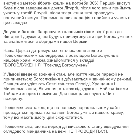
виступи з метою зібрати кошти на потреби ЗСУ. Перший виступ
буде після завершення другої Літургії, після чого вони приймуть
участь у третій Літургії, після звершення якої проведуть
наступний виступ. Просимо наших парафіян прийняти участь в
цих заходах.
До уваги батьків. Запрошуємо хлопчиків віком від 7 років до
Вівтарної дружини, які будуть прислуговувати при Богослужіннях
та знайомитися з обрядами нашої Церкви.
Наша Церква дотримується літочислення згідно з
Новоюльянським календарем, з розкладом Богослужінь в
нашому храмі можна ознайомитися у вкладці
"БОГОСЛУЖЕННЯ" "Розклад Богослужень"
У Львові введено воєнний стан, але життя нашої парафії не
припиняється: Богослужіння відбуваються у звичайному режимі.
Священики уділяють Святі таїнства Сповіді, Хрещення і
Миропомазання, Вінчання, а також відвідують з Найсвятішими
Тайнами хворих і немічних. Для померлих служать Чин
похорону.
Повідомляємо також, що на нашому парафіяльному сайті
проводиться
пряма трансляція Богослужінь
з нашого храму,
тому всі мають змогу цим скористатися.
Повідомляємо, що на період дії військового стану відвідування
оглядового майданчика на вежі НЕ ПРОВОДИТЬСЯ.