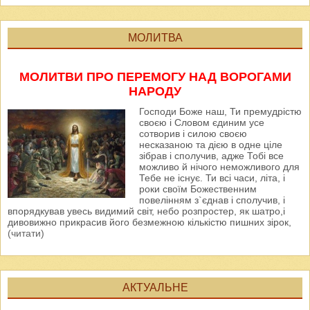
МОЛИТВА
МОЛИТВИ ПРО ПЕРЕМОГУ НАД ВОРОГАМИ
НАРОДУ
Господи Боже наш, Ти премудрістю
своєю і Словом єдиним усе
сотворив і силою своєю
несказаною та дією в одне ціле
зібрав і сполучив, адже Тобі все
можливо й нічого неможливого для
Тебе не існує. Ти всі часи, літа, і
роки своїм Божественним
повелінням з`єднав і сполучив, і
впорядкував увесь видимий світ, небо розпростер, як шатро,і
дивовижно прикрасив його безмежною кількістю пишних зірок,
(читати)
АКТУАЛЬНЕ