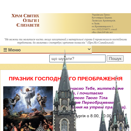
Храм Святих
Українська Греко-
Католицька Церква.
Ольги і
Львівська Архиєпархія,
Єлизавети
м.Львів,
пл.Кропивницького 1,
тел. (032)2334073, email:
olha-church@ukr.net
"Не можеш ти молитися чисто, якщо заплутаний у матеріяльні справи й тривожишся постійними
турботами, бо молитва є (потребує) зречення помислів." (Прп.Ніл Синайський)
Пошук
ПРАЗНИК ГОСПОДНЬОГО ПРЕОБРАЖЕННЯ
"Величаємо Тебе, життєдавче
Христе, і почитаємо
пречистого Твого Тіла
преславне Переображення"
(Величання на утрені празника).
Свята Літургія о 8.00, 10.00, 12.00 і
18.00