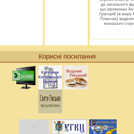
до загального ві
що ієромонах Ант
Григорій (в миру
Планчак) видален
монашого ста
Корисні посилання