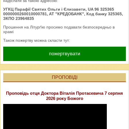
надіслати за такою адресою:
УГКЦ Парафії Святих Ольги і Єлизавети, UA 96 325365
0000000260010000781, AT "КРЕДОБАНК", Код банку 325365,
ЗКПО 23964835
Прошення на Літурґію просимо подавати безпосередньо в
храмі
Також пожертву можна скласти тут:
пожертвувати
ПРОПОВІДІ
Проповідь отця Доктора Віталія Протасевича 7 серпня
2026 року Божого