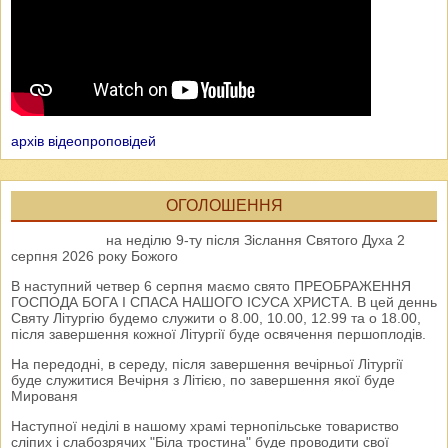
архів відеопроповідей
ОГОЛОШЕННЯ
на неділю 9-ту після Зіслання Святого Духа 2
серпня 2026 року Божого
В наступний четвер 6 серпня маємо свято ПРЕОБРАЖЕННЯ
ГОСПОДА БОГА І СПАСА НАШОГО ІСУСА ХРИСТА. В цей деннь
Святу Літургію будемо служити о 8.00, 10.00, 12.99 та о 18.00,
після завершення кожної Літургії буде освячення першоплодів.
На передодні, в середу, після завершення вечірньої Літургії
буде служитися Вечірня з Літією, по завершення якої буде
Мированя
Наступної неділі в нашому храмі тернопільське товариство
сліпих і слабозрячих "Біла тростина" буде проводити свої