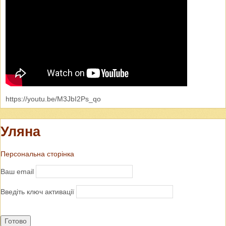
https://youtu.be/M3JbI2Ps_qo
Уляна
Персональна сторінка
Ваш email
Введіть ключ активації
Готово