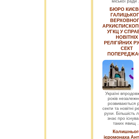
міської ради
БЮРО КИЄВ
ГАЛИЦЬКО
ВЕРХОВНО
АРХИЄПИСКОП
УГКЦ У СПРА
НОВІТНІХ
РЕЛІГІЙНИХ РУ
СЕКТ
ПОПЕРЕДЖ
Україні впродовж
років незалежн
розвиваються р
секти та новітні ре
рухи. Більшість 
знає про існув
таких явищ
.
Колишньог
ієромонаха Ант