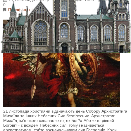
0
Парафіяльні новини
21 листопада християни відзначають день Собору Архистратига
Михаїла та інших Небесних Сил безтілесних. Архистратиг
Михаїл, ім’я якого означає «хто, як Бог?» Або «хто рівний
Богові?» є вождем Небесних сил, тому і називається
архистратигом, тобто воєначальником сил Господніх. Коли