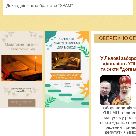
Докладніше про братство "ХРАМ"
ОБЕРЕЖНО СЕК
У Львові забор
діяльність УП
та секти "догна
заборонили діяль
УПЦ МП та актив
минулому релігі
секти «догналітів»
рішення прийн
депутати Львівс