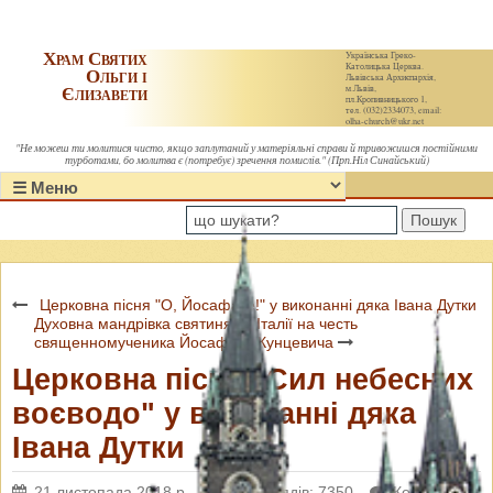
Храм Святих
Українська Греко-
Католицька Церква.
Ольги і
Львівська Архиєпархія,
Єлизавети
м.Львів,
пл.Кропивницького 1,
тел. (032)2334073, email:
olha-church@ukr.net
"Не можеш ти молитися чисто, якщо заплутаний у матеріяльні справи й тривожишся постійними
турботами, бо молитва є (потребує) зречення помислів." (Прп.Ніл Синайський)
Пошук
Церковна пісня "О, Йосафате!" у виконанні дяка Івана Дутки
Духовна мандрівка святинями Італії на честь
священномученика Йосафата Кунцевича
Церковна пісня "Сил небесних
воєводо" у виконанні дяка
Івана Дутки
21 листопада 2018 р.
Переглядів: 7350
Коментарі: