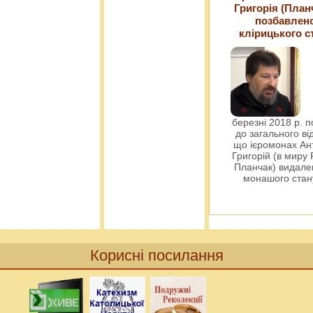
Григорія (План
позбавлен
клірицького с
березні 2018 р. 
до загального ві
що ієромонах Ант
Григорій (в миру
Планчак) видален
монашого ста
Корисні посилання