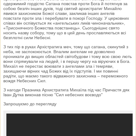
одержимий гордістю Сатана повстав проти Бога й потягнув за
собою безліч інших духів, тоді святий архистратиг Михайло
явився захисником Божої слави, закликав інших ангелів
повстати проти зла і перебувати в покорі Господу. У церковних
співах він оспівується як «ангельських ликів чиноначальник»,
«Трисонячного Божества повстанець». Сьогоднішнє свято
носить назву собору, тому що в цей день прославляються всі
безплотні сили Небесні.
З тих пір в руках Архістратига меч, тому що сатана, скинутий з
неба, не заспокоюється. Впалим ангелам не дозволено
проникати до вищих областей світобудови і тому всю свою лють
вони спрямували на людей, і в першу чергу на віруючих в Бога.
Михаїл не перестає воювати з ангелами зла і темряви,
захищаючи вірних чад Божих від їх підступів. І ми повинні
радіти, що маємо такого відважного захисника – переможного
вождя Небесних Сил.
З нагоди Празника Архистратига Михаїла під час Причастя дяк
Іван Дутка виконав пісню "Сил небесних воєводо"
Запрошуємо до перегляду