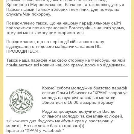
Хрещення і Миропомазання, Вінчання, а також відвідують з
Найсвятішими Тайнами хворих і немічних. Для померлих
служать Чин похорону.
Повідомляємо також, що на нашому парафіяльному сайті
проводиться
пряма трансляція Богослужінь
з нашого храму,
тому всі мають змогу цим скористатися.
Повідомляємо, що на період дії військового стану
відвідування оглядового майданчика на вежі НЕ
ПРОВОДИТЬСЯ.
Також наша парафія має свою
сторінку на Фейсбуці
, на якій
поміщаються всі новини нашого храму, просимо відвідувати.
Кожної суботи молодіжне братство парафії
святих Ольги і Єлизавети "ХРАМ" запрошує
молодь на зустрічі та спільні молитви.
Збиратися о 16.00 в захристії храму
Радо запрошуємо долучитися Вас до
спільноти молодих та креативних людей,
які кожного дня будують майбутнє храму, зростаючи у
молитві. На вас чекає багато цікавого)))
Братство "ХРАМ у Facebook "