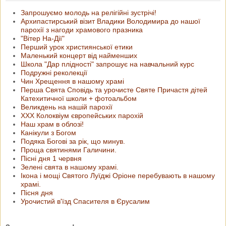
Запрошуємо молодь на релігійні зустрічі!
Архипастирський візит Владики Володимира до нашої
парохії з нагоди храмового празника
"Вітер На-Дії"
Перший урок християнської етики
Маленький концерт від найменших
Школа "Дар плідності" запрошує на навчальний курс
Подружні реколекції
Чин Хрещення в нашому храмі
Перша Свята Сповідь та урочисте Святе Причастя дітей
Катехитичної школи + фотоальбом
Великдень на нашій парохії
ХХХ Колоквіум європейських парохій
Наш храм в облозі!
Канікули з Богом
Подяка Богові за рік, що минув.
Проща святинями Галичини.
Пісні дня 1 червня
Зелені свята в нашому храмі.
Ікона і мощі Святого Луїджі Оріоне перебувають в нашому
храмі.
Пісня дня
Урочистий в'їзд Спасителя в Єрусалим