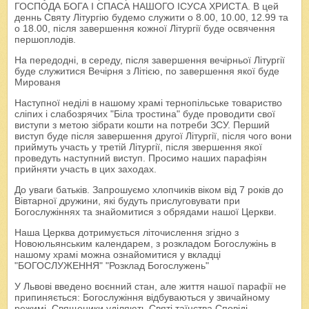
ГОСПОДА БОГА І СПАСА НАШОГО ІСУСА ХРИСТА. В цей
деннь Святу Літургію будемо служити о 8.00, 10.00, 12.99 та
о 18.00, після завершення кожної Літургії буде освячення
першоплодів.
На передодні, в середу, після завершення вечірньої Літургії
буде служитися Вечірня з Літією, по завершення якої буде
Мированя
Наступної неділі в нашому храмі тернопільське товариство
сліпих і слабозрячих "Біла тростина" буде проводити свої
виступи з метою зібрати кошти на потреби ЗСУ. Перший
виступ буде після завершення другої Літургії, після чого вони
приймуть участь у третій Літургії, після звершення якої
проведуть наступний виступ. Просимо наших парафіян
прийняти участь в цих заходах.
До уваги батьків. Запрошуємо хлопчиків віком від 7 років до
Вівтарної дружини, які будуть прислуговувати при
Богослужіннях та знайомитися з обрядами нашої Церкви.
Наша Церква дотримується літочислення згідно з
Новоюльянським календарем, з розкладом Богослужінь в
нашому храмі можна ознайомитися у вкладці
"БОГОСЛУЖЕННЯ" "Розклад Богослужень"
У Львові введено воєнний стан, але життя нашої парафії не
припиняється: Богослужіння відбуваються у звичайному
режимі. Священики уділяють Святі таїнства Сповіді,