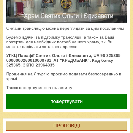
Онлайн трансляцію можна переглядати за цим
посиланням
Будемо вдячні за підтримку трансляції, а також за Ваші
пожертви для необхідних потреб нашого храму, які Ви
можете надіслати за такою адресою:
УГКЦ Парафії Святих Ольги і Єлизавети, UA 96 325365
0000000260010000781, AT "КРЕДОБАНК", Код банку
325365, ЗКПО 23964835
Прошення на Літурґію просимо подавати безпосередньо в
храмі
Також пожертву можна скласти тут:
пожертвувати
ПРОПОВІДІ