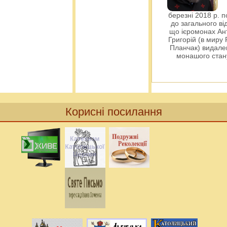
березні 2018 р. 
до загального ві
що ієромонах Ант
Григорій (в миру
Планчак) видален
монашого ста
Корисні посилання