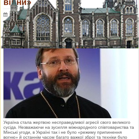
війни»
10 червня 2015 р.
Переглядів: 2978
Коментарі: 0
Україна стала жертвою несправедливої агресії свого великого
сусіда. Незважаючи на зусилля міжнародного співтовариства та
Мінські угоди, в Україні так і не було «режиму припинення
вогню» й останнім часом багато важкої зброї та техніки було