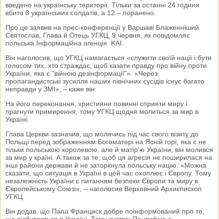
введено на українську території. Тільки за останні 24 години
вбито 8 українських солдатів, а 12 – поранено.
Про це заявив на прес-конференції у Варшаві Блаженніший
Святослав, Глава й Отець УГКЦ, 9 червня, як повідомляє
польська Iнформаційна агенція KAI.
Він наголосив, що УГКЦ намагається «служити своїй нації і бути
голосом тих, хто страждає, щоб казати правду про війну проти
України, яка є "війною дезінформації"». «Через
пропагандистські зусилля наших північних сусідів існує багато
неправди у ЗМІ», – каже він.
На його переконання, християни повинні сприяти миру і
прагнути примирення, тому УГКЦ щодня молиться за мир в
Україні.
Глава Церкви зазначив, що молячись під час свого візиту до
Польщі перед зображенням Богоматері на Ясній горі, яка є не
тільки польською королевою, але й матір’ю України, він молився
за мир у країні. А також за те, щоб ця агресія не поширилася на
інші райони держави й не заторкнула польську націю. «Можна
сказати, що ситуація в Україні в цей час охоплює і Європу. Тому
незалежність України є питанням безпеки Європи та миру в
Європейському Союзі», – наголосив Верховний Архиєпископ
УГКЦ.
Він додав, що Папа Франциск добре поінформований про те,
що відбувається в Україні. Тому зустріч Понтифіка з