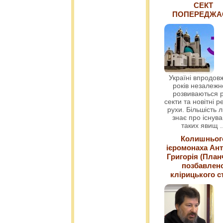
СЕКТ
ПОПЕРЕДЖ
Україні впродовж
років незалежн
розвиваються р
секти та новітні ре
рухи. Більшість 
знає про існув
таких явищ
.
Колишньог
ієромонаха Ант
Григорія (План
позбавлен
клірицького с