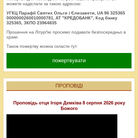
можете надіслати за такою адресою:
УГКЦ Парафії Святих Ольги і Єлизавети, UA 96 325365
0000000260010000781, AT "КРЕДОБАНК", Код банку
325365, ЗКПО 23964835
Прошення на Літурґію просимо подавати безпосередньо в
храмі
Також пожертву можна скласти тут:
пожертвувати
ПРОПОВІДІ
Проповідь отця Ігоря Демківа 8 серпня 2026 року
Божого