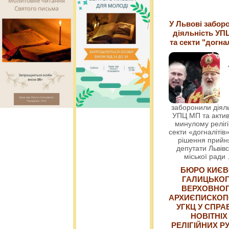
У Львові забор
діяльність УП
та секти "догна
заборонили діяль
УПЦ МП та актив
минулому релігі
секти «догналітів»
рішення прийн
депутати Львівс
міської ради
БЮРО КИЄВ
ГАЛИЦЬКО
ВЕРХОВНО
АРХИЄПИСКОП
УГКЦ У СПРА
НОВІТНІХ
РЕЛІГІЙНИХ РУ