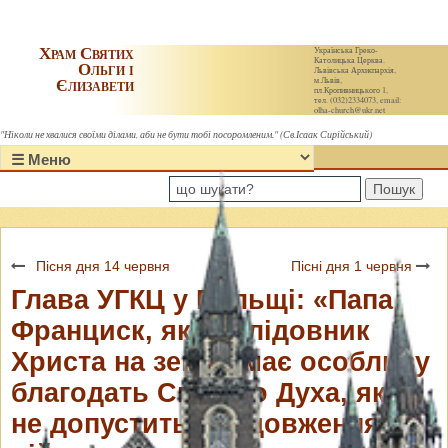
Храм Святих
Українська Греко-
Католицька Церква.
Ольги і
Львівська Архиєпархія,
Єлизавети
м.Львів,
пл.Кропивницького 1,
тел. (032)2334073, email:
olha-church@ukr.net
"Ніколи не хвалися своїми ділами, аби не бути тобі посоромленим." (Св.Ісаак Сирійський)
Пошук
Пісня дня 14 червня
Пісні дня 1 червня
Глава УГКЦ у Польщі: «Папа
Франциск, як послідовник
Христа на землі, має особливу
благодать Святого Духа, яка
не допустить продовження цієї