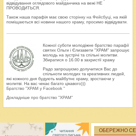
відвідування оглядового майданчика на вежі НЕ
ПРОВОДИТЬСЯ.
Також наша парафія має свою
сторінку на Фейсбуці
, на якій
поміщаються всі новини нашого храму, просимо відвідувати.
Кожної суботи молодіжне братство парафії
святих Ольги і Єлизавети "ХРАМ" запрошує
молодь на зустрічі та спільні молитви.
Збиратися о 16.00 в захристії храму
Радо запрошуємо долучитися Вас до
спільноти молодих та креативних людей,
які кожного дня будують майбутнє храму, зростаючи у
молитві. На вас чекає багато цікавого)))
Братство "ХРАМ у Facebook "
Докладніше про братство "ХРАМ"
ОБЕРЕЖНО СЕК