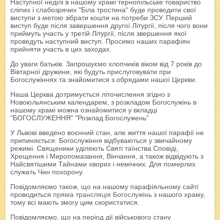
Наступної неділі в нашому храмі тернопільське товариство
сліпих і слабозрячих "Біла тростина" буде проводити свої
виступи з метою зібрати кошти на потреби ЗСУ. Перший
виступ буде після завершення другої Літургії, після чого вони
приймуть участь у третій Літургії, після звершення якої
проведуть наступний виступ. Просимо наших парафіян
прийняти участь в цих заходах.
До уваги батьків. Запрошуємо хлопчиків віком від 7 років до
Вівтарної дружини, які будуть прислуговувати при
Богослужіннях та знайомитися з обрядами нашої Церкви.
Наша Церква дотримується літочислення згідно з
Новоюльянським календарем, з розкладом Богослужінь в
нашому храмі можна ознайомитися у вкладці
"БОГОСЛУЖЕННЯ" "Розклад Богослужень"
У Львові введено воєнний стан, але життя нашої парафії не
припиняється: Богослужіння відбуваються у звичайному
режимі. Священики уділяють Святі таїнства Сповіді,
Хрещення і Миропомазання, Вінчання, а також відвідують з
Найсвятішими Тайнами хворих і немічних. Для померлих
служать Чин похорону.
Повідомляємо також, що на нашому парафіяльному сайті
проводиться
пряма трансляція Богослужінь
з нашого храму,
тому всі мають змогу цим скористатися.
Повідомляємо, що на період дії військового стану