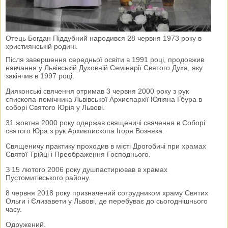
Отець Богдан Піддубний народився 28 червня 1973 року в
християнській родині.
Після завершення середньої освіти в 1991 році, продовжив
навчання у Львівській Духовній Семінарії Святого Духа, яку
закінчив в 1997 році.
Дияконські свячення отримав 3 червня 2000 року з рук
єпископа-помічника Львівської Архиєпархії Юліяна Ґбура в
соборі Святого Юрія у Львові.
31 жовтня 2000 року одержав священичі свячення в Соборі
святого Юра з рук Архиєпископа Ігоря Возняка.
Священичу практику проходив в місті Дрогобичі при храмах
Святої Трійці і Преображення Господнього.
З 15 лютого 2006 року душпастирював в храмах
Пустомитівського району.
8 червня 2018 року призначений сотрудником храму Святих
Ольги і Єлизавети у Львові, де перебуває до сьогоднішнього
часу.
Одружений.