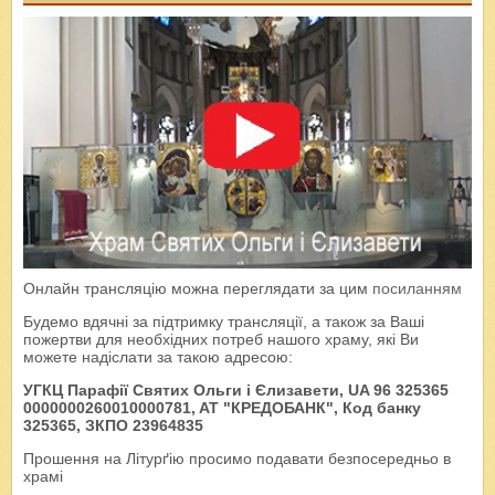
Онлайн трансляцію можна переглядати за цим
посиланням
Будемо вдячні за підтримку трансляції, а також за Ваші
пожертви для необхідних потреб нашого храму, які Ви
можете надіслати за такою адресою:
УГКЦ Парафії Святих Ольги і Єлизавети, UA 96 325365
0000000260010000781, AT "КРЕДОБАНК", Код банку
325365, ЗКПО 23964835
Прошення на Літурґію просимо подавати безпосередньо в
храмі