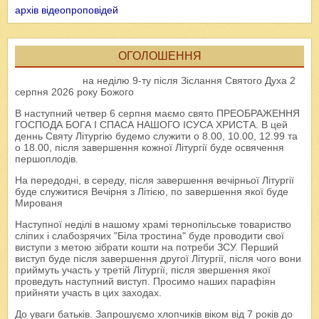
архів відеопроповідей
ОГОЛОШЕННЯ
на неділю 9-ту після Зіслання Святого Духа 2
серпня 2026 року Божого
В наступний четвер 6 серпня маємо свято ПРЕОБРАЖЕННЯ
ГОСПОДА БОГА І СПАСА НАШОГО ІСУСА ХРИСТА. В цей
деннь Святу Літургію будемо служити о 8.00, 10.00, 12.99 та
о 18.00, після завершення кожної Літургії буде освячення
першоплодів.
На передодні, в середу, після завершення вечірньої Літургії
буде служитися Вечірня з Літією, по завершення якої буде
Мированя
Наступної неділі в нашому храмі тернопільське товариство
сліпих і слабозрячих "Біла тростина" буде проводити свої
виступи з метою зібрати кошти на потреби ЗСУ. Перший
виступ буде після завершення другої Літургії, після чого вони
приймуть участь у третій Літургії, після звершення якої
проведуть наступний виступ. Просимо наших парафіян
прийняти участь в цих заходах.
До уваги батьків. Запрошуємо хлопчиків віком від 7 років до