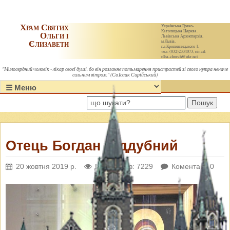
Храм Святих
Українська Греко-
Католицька Церква.
Ольги і
Львівська Архиєпархія,
Єлизавети
м.Львів,
пл.Кропивницького 1,
тел. (032)2334073, email:
olha-church@ukr.net
"Милосердний чоловік - лікар своєї душі, бо він розганяє потьмарення пристрастей зі свого нутра неначе
сильним вітром." (Св.Ісаак Сирійський)
Пошук
Отець Богдан Піддубний
20 жовтня 2019 р.
Переглядів: 7229
Коментарі: 0