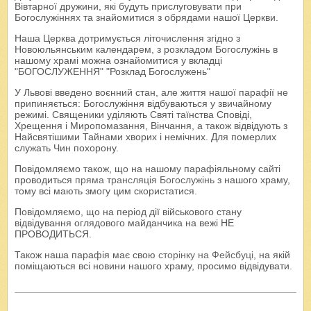
Вівтарної дружини, які будуть прислуговувати при
Богослужіннях та знайомитися з обрядами нашої Церкви.
Наша Церква дотримується літочислення згідно з
Новоюльянським календарем, з розкладом Богослужінь в
нашому храмі можна ознайомитися у вкладці
"БОГОСЛУЖЕННЯ" "Розклад Богослужень"
У Львові введено воєнний стан, але життя нашої парафії не
припиняється: Богослужіння відбуваються у звичайному
режимі. Священики уділяють Святі таїнства Сповіді,
Хрещення і Миропомазання, Вінчання, а також відвідують з
Найсвятішими Тайнами хворих і немічних. Для померлих
служать Чин похорону.
Повідомляємо також, що на нашому парафіяльному сайті
проводиться
пряма трансляція Богослужінь
з нашого храму,
тому всі мають змогу цим скористатися.
Повідомляємо, що на період дії військового стану
відвідування оглядового майданчика на вежі НЕ
ПРОВОДИТЬСЯ.
Також наша парафія має свою
сторінку на Фейсбуці
, на якій
поміщаються всі новини нашого храму, просимо відвідувати.