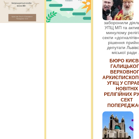
заборонили діяль
УПЦ МП та актив
минулому релігі
секти «догналітів»
рішення прийн
депутати Львівс
міської ради
БЮРО КИЄВ
ГАЛИЦЬКО
ВЕРХОВНО
АРХИЄПИСКОП
УГКЦ У СПРА
НОВІТНІХ
РЕЛІГІЙНИХ РУ
СЕКТ
ПОПЕРЕДЖ