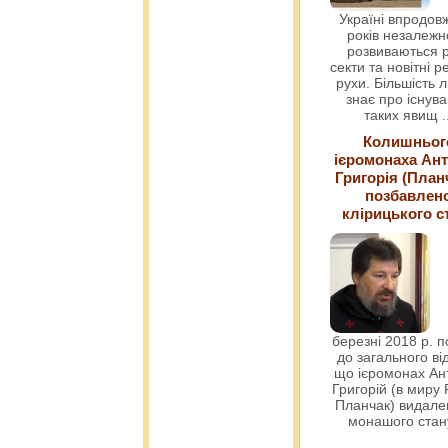
Україні впродовж
років незалежн
розвиваються р
секти та новітні ре
рухи. Більшість 
знає про існув
таких явищ
.
Колишньог
ієромонаха Ант
Григорія (План
позбавлен
клірицького с
березні 2018 р. 
до загального ві
що ієромонах Ант
Григорій (в миру
Планчак) видален
монашого ста