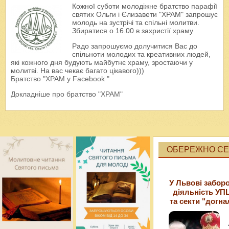
Кожної суботи молодіжне братство парафії
святих Ольги і Єлизавети "ХРАМ" запрошує
молодь на зустрічі та спільні молитви.
Збиратися о 16.00 в захристії храму
Радо запрошуємо долучитися Вас до
спільноти молодих та креативних людей,
які кожного дня будують майбутнє храму, зростаючи у
молитві. На вас чекає багато цікавого)))
Братство "ХРАМ у Facebook "
Докладніше про братство "ХРАМ"
ОБЕРЕЖНО СЕК
У Львові забор
діяльність УП
та секти "догна