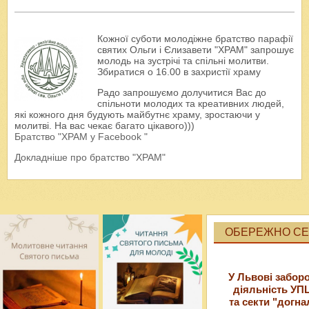
Кожної суботи молодіжне братство парафії
святих Ольги і Єлизавети "ХРАМ" запрошує
молодь на зустрічі та спільні молитви.
Збиратися о 16.00 в захристії храму
Радо запрошуємо долучитися Вас до
спільноти молодих та креативних людей,
які кожного дня будують майбутнє храму, зростаючи у
молитві. На вас чекає багато цікавого)))
Братство "ХРАМ у Facebook "
Докладніше про братство "ХРАМ"
ОБЕРЕЖНО СЕК
У Львові забор
діяльність УП
та секти "догна