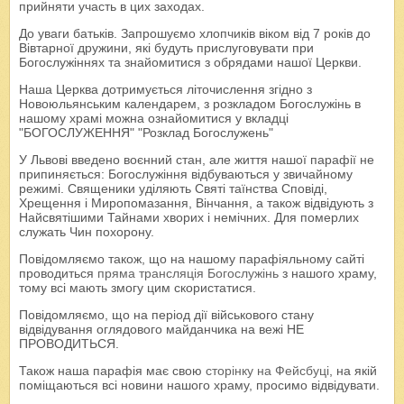
прийняти участь в цих заходах.
До уваги батьків. Запрошуємо хлопчиків віком від 7 років до
Вівтарної дружини, які будуть прислуговувати при
Богослужіннях та знайомитися з обрядами нашої Церкви.
Наша Церква дотримується літочислення згідно з
Новоюльянським календарем, з розкладом Богослужінь в
нашому храмі можна ознайомитися у вкладці
"БОГОСЛУЖЕННЯ" "Розклад Богослужень"
У Львові введено воєнний стан, але життя нашої парафії не
припиняється: Богослужіння відбуваються у звичайному
режимі. Священики уділяють Святі таїнства Сповіді,
Хрещення і Миропомазання, Вінчання, а також відвідують з
Найсвятішими Тайнами хворих і немічних. Для померлих
служать Чин похорону.
Повідомляємо також, що на нашому парафіяльному сайті
проводиться
пряма трансляція Богослужінь
з нашого храму,
тому всі мають змогу цим скористатися.
Повідомляємо, що на період дії військового стану
відвідування оглядового майданчика на вежі НЕ
ПРОВОДИТЬСЯ.
Також наша парафія має свою
сторінку на Фейсбуці
, на якій
поміщаються всі новини нашого храму, просимо відвідувати.