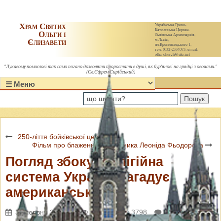
Храм Святих
Українська Греко-
Католицька Церква.
Ольги і
Львівська Архиєпархія,
Єлизавети
м.Львів,
пл.Кропивницького 1,
тел. (032)2334073, email:
olha-church@ukr.net
"Лукавому помислові так само погано дозволяти проростати в душі, як бур'янові на грядці з овочами."
(Св.Єфрем Сирійський)
Пошук
250-ліття бойківської церкви
Фільм про блаженного мученика Леоніда Фьодорова
Погляд збоку: релігійна
система України нагадує
американську
30 червня 2013 р.
Переглядів: 3798
Коментарі: 0