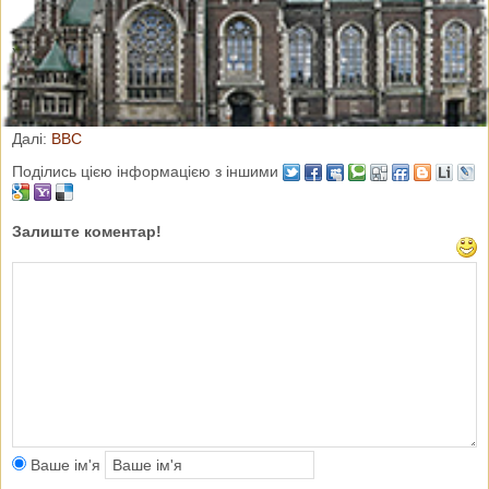
Україна – на першому місці у Європі за кількістю людей, які
протягом минулих 20 років стали вважати себе релігійними,
каже професор Хосе Казанова, соціолог із Джорджтаунського
університету.
Далі:
BBC
Поділись цією інформацією з іншими
Залиште коментар!
Ваше ім'я