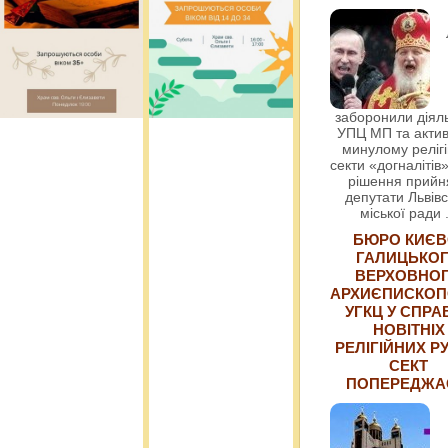
заборонили діяль
УПЦ МП та актив
минулому релігі
секти «догналітів»
рішення прийн
депутати Львівс
міської ради
БЮРО КИЄВ
ГАЛИЦЬКО
ВЕРХОВНО
АРХИЄПИСКОП
УГКЦ У СПРА
НОВІТНІХ
РЕЛІГІЙНИХ РУ
СЕКТ
ПОПЕРЕДЖ