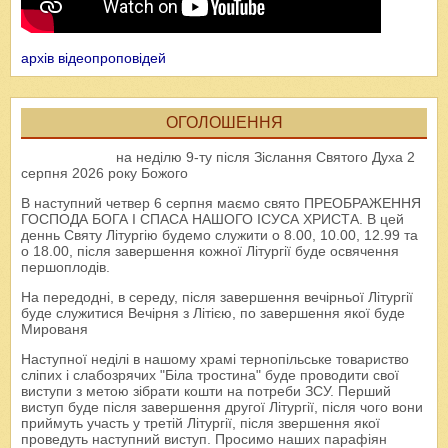
архів відеопроповідей
ОГОЛОШЕННЯ
на неділю 9-ту після Зіслання Святого Духа 2
серпня 2026 року Божого
В наступний четвер 6 серпня маємо свято ПРЕОБРАЖЕННЯ
ГОСПОДА БОГА І СПАСА НАШОГО ІСУСА ХРИСТА. В цей
деннь Святу Літургію будемо служити о 8.00, 10.00, 12.99 та
о 18.00, після завершення кожної Літургії буде освячення
першоплодів.
На передодні, в середу, після завершення вечірньої Літургії
буде служитися Вечірня з Літією, по завершення якої буде
Мированя
Наступної неділі в нашому храмі тернопільське товариство
сліпих і слабозрячих "Біла тростина" буде проводити свої
виступи з метою зібрати кошти на потреби ЗСУ. Перший
виступ буде після завершення другої Літургії, після чого вони
приймуть участь у третій Літургії, після звершення якої
проведуть наступний виступ. Просимо наших парафіян