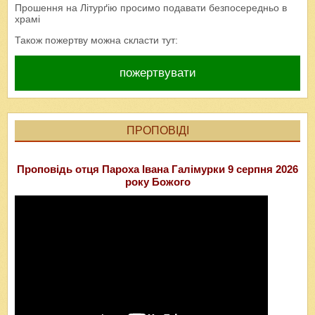
Прошення на Літурґію просимо подавати безпосередньо в
храмі
Також пожертву можна скласти тут:
пожертвувати
ПРОПОВІДІ
Проповідь отця Пароха Івана Галімурки 9 серпня 2026
року Божого