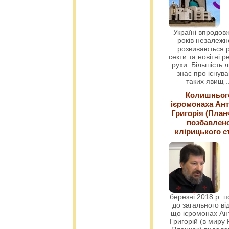
Україні впродовж
років незалежн
розвиваються р
секти та новітні ре
рухи. Більшість 
знає про існув
таких явищ
.
Колишньог
ієромонаха Ант
Григорія (План
позбавлен
клірицького с
березні 2018 р. 
до загального ві
що ієромонах Ант
Григорій (в миру