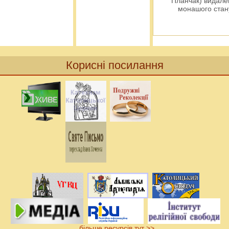
Планчак) видален
монашого ста
Корисні посилання
більше ресурсів тут >>