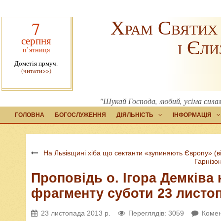
Храм Святих
7
серпня
і Єли
п’ятниця
Дометія прмуч.
(читати>>)
"Шукай Господа, любий, усіма силам
ГОЛОВНА
БОГОСЛУЖЕННЯ
ДІЯЛЬНІСТЬ
ІНФОРМАЦІЯ
На Львівщині хіба що сектанти «зупиняють Європу» (в
Гарнізон
Проповідь о. Ігора Демківа
фрагменту суботи 23 листоп
23 листопада 2013 р.
Переглядів: 3059
Комен