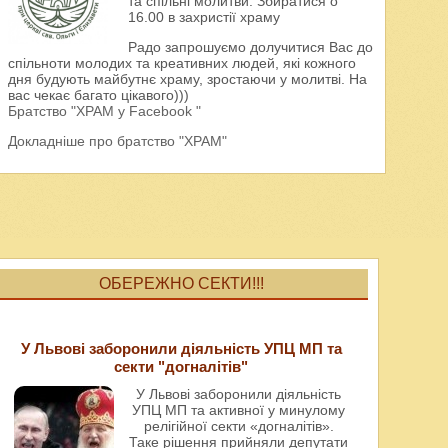
та спільні молитви. Збиратися о
16.00 в захристії храму
Радо запрошуємо долучитися Вас до
спільноти молодих та креативних людей, які кожного
дня будують майбутнє храму, зростаючи у молитві. На
вас чекає багато цікавого)))
Братство "ХРАМ у Facebook "
Докладніше про братство "ХРАМ"
ОБЕРЕЖНО СЕКТИ!!!
У Львові заборонили діяльність УПЦ МП та
секти "догналітів"
У Львові заборонили діяльність
УПЦ МП та активної у минулому
релігійної секти «догналітів».
Таке рішення прийняли депутати