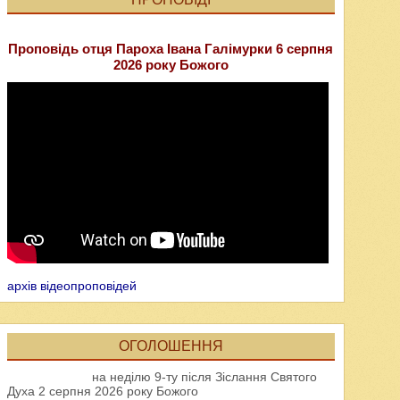
Проповідь отця Пароха Івана Галімурки 6 серпня
2026 року Божого
архів відеопроповідей
ОГОЛОШЕННЯ
на неділю 9-ту після Зіслання Святого
Духа 2 серпня 2026 року Божого