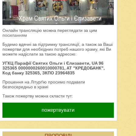
Онлайн трансляцію можна переглядати за цим
посиланням
Будемо вдячні за підтримку трансляції, а також за Ваші
пожертви для необхідних потреб нашого храму, які Ви
можете надіслати за такою адресою:
УГКЦ Парафії Святих Ольги і Єлизавети, UA 96
325365 0000000260010000781, AT "КРЕДОБАНК",
Код банку 325365, ЗКПО 23964835
Прошення на Літурґію просимо подавати
безпосередньо в храмі
Також пожертву можна скласти тут:
пожертвувати
ПРОПОВІДІ