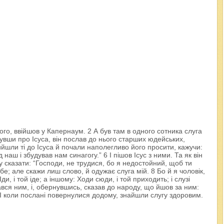
його, ввійшов у Капернаум. 2 А був там в одного сотника слуга
увши про Ісуса, він послав до нього старших юдейських,
йшли ті до Ісуса й почали наполегливо його просити, кажучи:
наш і збудував нам синагогу.” 6 І пішов Ісус з ними. Та як він
у сказати: “Господи, не трудися, бо я недостойний, щоб ти
бе; але скажи лиш слово, й одужає слуга мій. 8 Бо й я чоловік,
и, і той іде; а іншому: Ходи сюди, і той приходить; і слузі
ався ним, і, обернувшись, сказав до народу, що йшов за ним:
10 І коли послані повернулися додому, знайшли слугу здоровим.