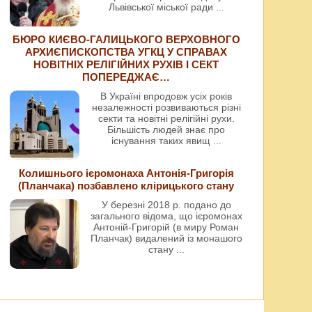
Львівської міської ради
...
БЮРО КИЄВО-ГАЛИЦЬКОГО ВЕРХОВНОГО
АРХИЄПИСКОПСТВА УГКЦ У СПРАВАХ
НОВІТНІХ РЕЛІГІЙНИХ РУХІВ І СЕКТ
ПОПЕРЕДЖАЄ…
В Україні впродовж усіх років
незалежності розвиваються різні
секти та новітні релігійні рухи.
Більшість людей знає про
існування таких явищ
...
Колишнього ієромонаха Антонія-Григорія
(Планчака) позбавлено клірицького стану
У березні 2018 р. подано до
загального відома, що ієромонах
Антоній-Григорій (в миру Роман
Планчак) видалений із монашого
стану
...