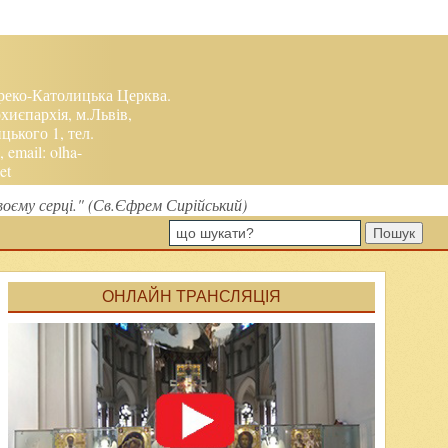
реко-Католицька Церква.
хиєпархія, м.Львів,
ького 1, тел.
, email:
olha-
et
воєму серці." (Св.Єфрем Сирійський)
Пошук
ОНЛАЙН ТРАНСЛЯЦІЯ