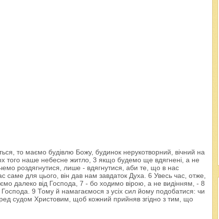
ься, то маємо будівлю Божу, будинок нерукотворний, вічний на
рх того наше небесне житло, 3 якщо будемо ще вдягнені, а не
хочемо роздягнутися, лише - вдягнутися, аби те, що в нас
с саме для цього, він дав нам завдаток Духа. 6 Увесь час, отже,
аємо далеко від Господа, 7 - бо ходимо вірою, а не видінням, - 8
я Господа. 9 Тому й намагаємося з усіх сил йому подобатися: чи
 перед судом Христовим, щоб кожний прийняв згідно з тим, що