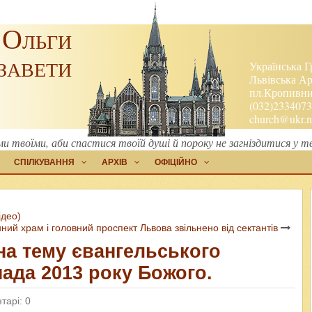
 Ольги
завети
Українська Г
Львівська Ар
пл.Кропивниц
(032)2334073
church@ukr.n
и твоїми, аби спастися твоїй душі й пороку не загніздитися у т
СПІЛКУВАННЯ
АРХІВ
ОФІЦІЙНО
ідео)
ний храм і головний проспект Львова звільнено від сектантів
 на тему євангельського
ада 2013 року Божого.
тарі: 0