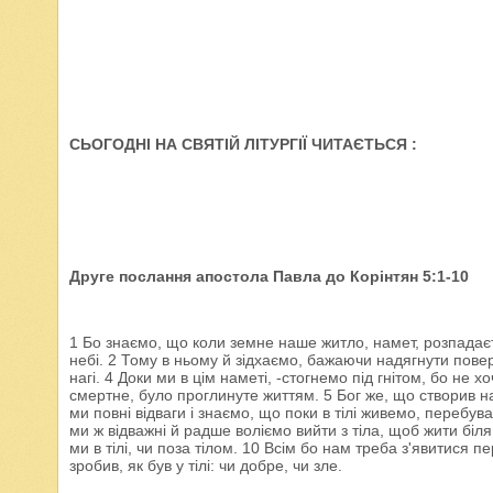
СЬОГОДНІ НА СВЯТІЙ ЛІТУРГІЇ ЧИТАЄТЬСЯ :
Друге послання апостола Павла до Корінтян 5:1-10
1 Бо знаємо, що коли земне наше житло, намет, розпадаєт
небі. 2 Тому в ньому й зідхаємо, бажаючи надягнути пове
нагі. 4 Доки ми в цім наметі, -стогнемо під гнітом, бо не 
смертне, було проглинуте життям. 5 Бог же, що створив на
ми повні відваги і знаємо, що поки в тілі живемо, перебув
ми ж відважні й радше воліємо вийти з тіла, щоб жити біл
ми в тілі, чи поза тілом. 10 Всім бо нам треба з'явитися
зробив, як був у тілі: чи добре, чи зле.