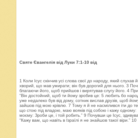
Святе Євангелія від Луки 7:1-10 від
1 Коли Ісус скінчив усі слова свої до народу, який слухав 
хворий, що мав умирати; він був дорогий для нього. 3 Поч
благаючи його, щоб прийшов і вирятував слугу його. 4 При
“Він достойний, щоб ти йому зробив це: 5 любить бо народ 
уже недалеко був від дому, сотник вислав друзів, щоб йом
зайшов під мою крівлю. 7 Тому я й не насмілився іти до те
що стою під владою, маю вояків під собою і кажу одному: Ід
моєму: Зроби це, і той робить.” 9 Почувши це Ісус, здивув
“Кажу вам, що навіть в Ізраїлі я не знайшов такої віри.” 