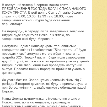
В наступний четвер 6 серпня маємо свято
ПРЕОБРАЖЕННЯ ГОСПОДА БОГА І СПАСА НАШОГО
ІСУСА ХРИСТА. В цей деннь Святу Літургію будемо
служити о 8.00, 10.00, 12.99 та о 18.00, після
завершення кожної Літургії буде освячення
першоплодів.
На передодні, в середу, після завершення вечірньої
Літургії буде служитися Вечірня з Літією, по
завершення якої буде Мированя
Наступної неділі в нашому храмі тернопільське
товариство сліпих і слабозрячих "Біла тростина" буде
проводити свої виступи з метою зібрати кошти на
потреби ЗСУ. Перший виступ буде після завершення
другої Літургії, після чого вони приймуть участь у третій
Літургії, після звершення якої проведуть наступний
виступ. Просимо наших парафіян прийняти участь в
цих заходах.
До уваги батьків. Запрошуємо хлопчиків віком від 7
років до Вівтарної дружини, які будуть прислуговувати
при Богослужіннях та знайомитися з обрядами нашої
Церкви.
Наша Церква дотримується літочислення згідно з
Новоюльянським календарем, з розкладом
Богослужінь в нашому храмі можна ознайомитися у