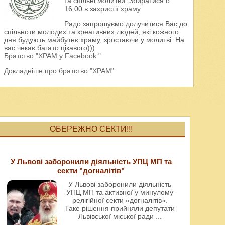
та спільні молитви. Збиратися о
16.00 в захристії храму
Радо запрошуємо долучитися Вас до
спільноти молодих та креативних людей, які кожного
дня будують майбутнє храму, зростаючи у молитві. На
вас чекає багато цікавого)))
Братство "ХРАМ у Facebook "
Докладніше про братство "ХРАМ"
ОБЕРЕЖНО СЕКТИ!!!
У Львові заборонили діяльність УПЦ МП та
секти "догналітів"
У Львові заборонили діяльність
УПЦ МП та активної у минулому
релігійної секти «догналітів».
Таке рішення прийняли депутати
Львівської міської ради
...