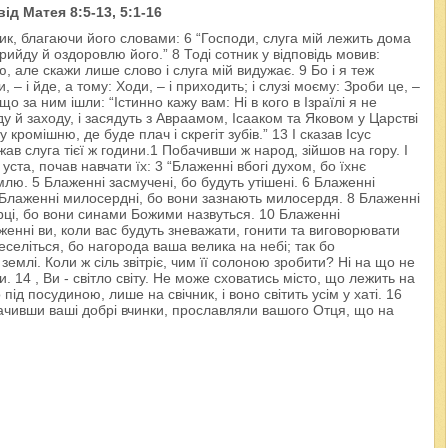
ід Матея 8:5-13, 5:1-16
ик, благаючи його словами: 6 “Господи, слуга мій лежить дома
прийду й оздоровлю його.” 8 Тоді сотник у відповідь мовив:
, але скажи лише слово і слуга мій видужає. 9 Бо і я теж
, – і йде, а тому: Ходи, – і приходить; і слузі моєму: Зроби це, –
що за ним ішли: “Істинно кажу вам: Ні в кого в Ізраїлі я не
у й заходу, і засядуть з Авраамом, Ісааком та Яковом у Царстві
кромішню, де буде плач і скрегіт зубів.” 13 І сказав Ісус
ужав слуга тієї ж години.1 Побачивши ж народ, зійшов на гору. І
и уста, почав навчати їх: 3 “Блаженні вбогі духом, бо їхнє
лю. 5 Блаженні засмучені, бо будуть утішені. 6 Блаженні
7 Блаженні милосердні, бо вони зазнають милосердя. 8 Блаженні
рці, бо вони синами Божими назвуться. 10 Блаженні
женні ви, коли вас будуть зневажати, гонити та виговорювати
селіться, бо нагорода ваша велика на небі; так бо
землі. Коли ж сіль звітріє, чим її солоною зробити? Ні на що не
. 14 , Ви - світло світу. Не може сховатись місто, що лежить на
під посудиною, лише на свічник, і воно світить усім у хаті. 16
бачивши ваші добрі вчинки, прославляли вашого Отця, що на