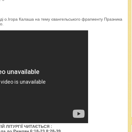
ді о.Ігора Калаша на тему євангельського фрагменту Празника
о.
Й ЛІТУРГІЇ ЧИТАЄТЬСЯ :
ла до Римлян 6:18-23,8:28-39