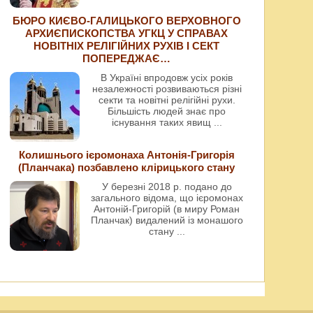
БЮРО КИЄВО-ГАЛИЦЬКОГО ВЕРХОВНОГО
АРХИЄПИСКОПСТВА УГКЦ У СПРАВАХ
НОВІТНІХ РЕЛІГІЙНИХ РУХІВ І СЕКТ
ПОПЕРЕДЖАЄ…
В Україні впродовж усіх років
незалежності розвиваються різні
секти та новітні релігійні рухи.
Більшість людей знає про
існування таких явищ
...
Колишнього ієромонаха Антонія-Григорія
(Планчака) позбавлено клірицького стану
У березні 2018 р. подано до
загального відома, що ієромонах
Антоній-Григорій (в миру Роман
Планчак) видалений із монашого
стану
...