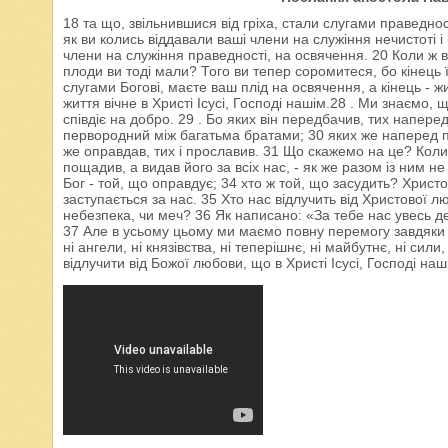
18 та що, звільнившися від гріха, стали слугами праведно
як ви колись віддавали ваші члени на служіння нечистоті 
члени на служіння праведності, на освячення. 20 Коли ж ви
плоди ви тоді мали? Того ви тепер соромитеся, бо кінець ї
слугами Богові, маєте ваш плід на освячення, а кінець - жи
життя вічне в Христі Ісусі, Господі нашім.28 . Ми знаємо,
співдіє на добро. 29 . Бо яких він передбачив, тих напере
первородний між багатьма братами; 30 яких же наперед при
же оправдав, тих і прославив. 31 Що скажемо на це? Коли 
пощадив, а видав його за всіх нас, - як же разом із ним 
Бог - той, що оправдує; 34 хто ж той, що засудить? Христос
заступається за нас. 35 Хто нас відлучить від Христової л
небезпека, чи меч? 36 Як написано: «За тебе нас увесь д
37 Але в усьому цьому ми маємо повну перемогу завдяки т
ні ангели, ні князівства, ні теперішнє, ні майбутнє, ні сили
відлучити від Божої любови, що в Христі Ісусі, Господі наш