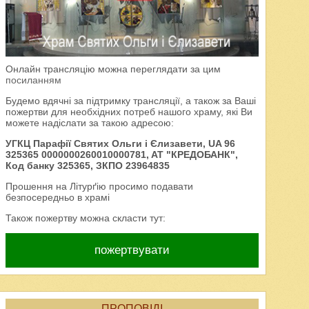
Онлайн трансляцію можна переглядати за цим
посиланням
Будемо вдячні за підтримку трансляції, а також за Ваші
пожертви для необхідних потреб нашого храму, які Ви
можете надіслати за такою адресою:
УГКЦ Парафії Святих Ольги і Єлизавети, UA 96
325365 0000000260010000781, AT "КРЕДОБАНК",
Код банку 325365, ЗКПО 23964835
Прошення на Літурґію просимо подавати
безпосередньо в храмі
Також пожертву можна скласти тут:
пожертвувати
ПРОПОВІДІ