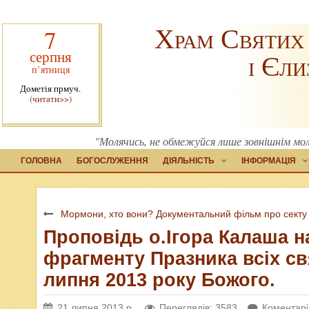
Храм Святих
7
серпня
і Єли
п’ятниця
Дометія прмуч.
(читати>>)
"Молячись, не обмежуйся лише зовнішнім мол
ГОЛОВНА
БОГОСЛУЖЕННЯ
ДІЯЛЬНІСТЬ
ІНФОРМАЦІЯ
Мормони, хто вони? Документальний фільм про секту
Проповідь о.Ігора Калаша н
фрагменту Празника всіх св
липня 2013 року Божого.
21 липня 2013 р.
Переглядів: 3583
Коментарі