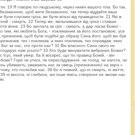
сти. 19 Я говорю по-людському, через неміч вашого тіла. Бо так,
і беззаконню, щоб жити беззаконно, так тепер віддайте ваші
 були слугами гріха, ви були вільні від праведности. 21 Які ж
хній - смерть. 22 Тепер же, звільнившися від гріха і ставши
ття вічне. 23 Бо заплата за гріх - смерть, а дар ласки Божої -
 що тим, які люблять Бога, - покликаним за його постановою, усе
д призначив, щоб були подібні до образу Сина його, щоб він був
значив, тих і покликав; а яких покликав, тих оправдав; яких
Бог за нас, хто проти нас? 32 Він власного Сина свого не
не подарує нам усього? 33 Хто буде винуватити вибраних Божих?
 Ісус, який умер, ба й воскрес, що по правиці Божій, - він
юбови? Горе чи утиск, чи переслідування, чи голод, чи нагота, чи
ень убивають, уважають нас за овець (призначених) на заріз.»
ому, хто полюбив нас. 38 Бо я певний, що ні смерть, ні життя,
, 39 ні висота, ні глибина, ані інше якесь створіння не зможе нас
ім.