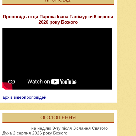
Проповідь отця Пароха Івана Галімурки 6 серпня
2026 року Божого
архів відеопроповідей
ОГОЛОШЕННЯ
на неділю 9-ту після Зіслання Святого
Духа 2 серпня 2026 року Божого