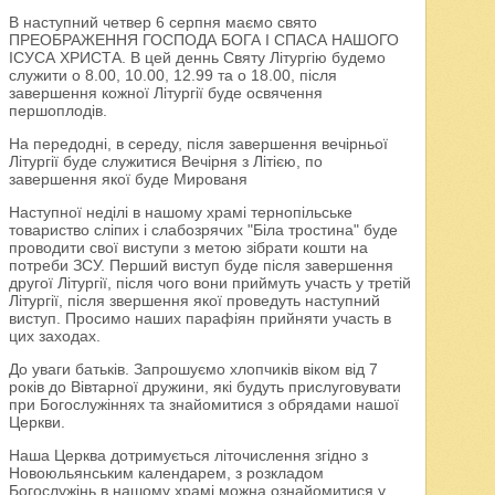
В наступний четвер 6 серпня маємо свято
ПРЕОБРАЖЕННЯ ГОСПОДА БОГА І СПАСА НАШОГО
ІСУСА ХРИСТА. В цей деннь Святу Літургію будемо
служити о 8.00, 10.00, 12.99 та о 18.00, після
завершення кожної Літургії буде освячення
першоплодів.
На передодні, в середу, після завершення вечірньої
Літургії буде служитися Вечірня з Літією, по
завершення якої буде Мированя
Наступної неділі в нашому храмі тернопільське
товариство сліпих і слабозрячих "Біла тростина" буде
проводити свої виступи з метою зібрати кошти на
потреби ЗСУ. Перший виступ буде після завершення
другої Літургії, після чого вони приймуть участь у третій
Літургії, після звершення якої проведуть наступний
виступ. Просимо наших парафіян прийняти участь в
цих заходах.
До уваги батьків. Запрошуємо хлопчиків віком від 7
років до Вівтарної дружини, які будуть прислуговувати
при Богослужіннях та знайомитися з обрядами нашої
Церкви.
Наша Церква дотримується літочислення згідно з
Новоюльянським календарем, з розкладом
Богослужінь в нашому храмі можна ознайомитися у