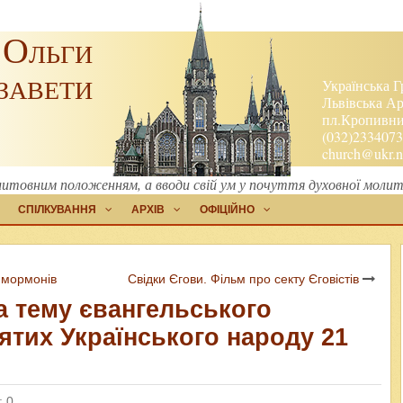
 Ольги
завети
Українська Г
Львівська Ар
пл.Кропивниц
(032)2334073
church@ukr.n
итовним положенням, а вводи свій ум у почуття духовної молит
СПІЛКУВАННЯ
АРХІВ
ОФІЦІЙНО
 мормонів
Свідки Єгови. Фільм про секту Єговістів
а тему євангельського
ятих Українського народу 21
: 0