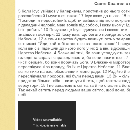
Святе Євангеліє в
5 Коли Ісус увійшов у Капернаум, приступив до нього сотн
розслаблений і мучиться тяжко.” 7 Ісус каже до нього: “Я 
“Господи, я недостойний, щоб ти ввійшов під мою покрівлю
підвладний чоловік, маю вояків під собою, і кажу цьому: Іди
і він робить.” 10 Почувши це Ісус, здивувався і сказав тим, 
знайшов такої віри. 11 Кажу вам, що багато прийде зо сход
Небеснім, 12 а сини царства будуть викинуті геть у темряву 
сотникові: “Йди, хай тобі станеться за твоєю вірою!” І вид
коли він сів, підійшли до нього його учні; 2 а він, відкривш
Царство Небесне. 4 Блаженні тихі, бо вони успадкують зем
голодні та спраглі справедливости, бо вони наситяться. 
чисті серцем, бо вони побачать Бога. 9 Блаженні миротво
переслідувані за правду, бо їхнє Царство Небесне. 11 Бла
всяке лихо на вас, обмовляючи мене ради. 12 Радійте й ве
переслідували пророків, які були перед вами. 13 Ви – сіль 
придатна більше, хіба – викинути її геть, щоб топтали люди
верху гори. 15 І не запалюють світла та й не ставлять його 
Так нехай світить перед людьми ваше світло, щоб вони, 
небі.