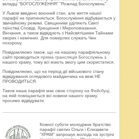
вкладці "БОГОСЛУЖЕННЯ" "Розклад Богослужень"
У Львові введено воєнний стан, але життя нашої
парафії не припиняється: Богослужіння відбуваються у
звичайному режимі. Священики уділяють Святі
таїнства Сповіді, Хрещення і Миропомазання,
Вінчання, а також відвідують з Найсвятішими Тайнами
хворих і немічних. Для померлих служать Чин
похорону.
Повідомляємо також, що на нашому парафіяльному
сайті проводиться
пряма трансляція Богослужінь
з
нашого храму, тому всі мають змогу цим скористатися.
Повідомляємо, що на період дії військового стану
відвідування оглядового майданчика на вежі НЕ
ПРОВОДИТЬСЯ.
Також наша парафія має свою
сторінку на Фейсбуці
,
на якій поміщаються всі новини нашого храму,
просимо відвідувати.
Кожної суботи молодіжне братство
парафії святих Ольги і Єлизавети
"ХРАМ" запрошує молодь на зустрічі