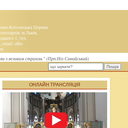
реко-Католицька Церква.
хиєпархія, м.Львів,
ького 1, тел.
, email:
olha-
et
ви з великим страхом." (Прп.Ніл Синайський)
Пошук
ОНЛАЙН ТРАНСЛЯЦІЯ