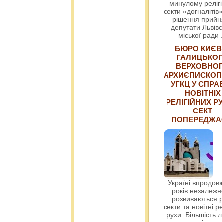
минулому релігі
секти «догналітів»
рішення прийн
депутати Львівс
міської ради
БЮРО КИЄВ
ГАЛИЦЬКО
ВЕРХОВНО
АРХИЄПИСКОП
УГКЦ У СПРА
НОВІТНІХ
РЕЛІГІЙНИХ РУ
СЕКТ
ПОПЕРЕДЖ
Україні впродовж
років незалежн
розвиваються р
секти та новітні ре
рухи. Більшість 