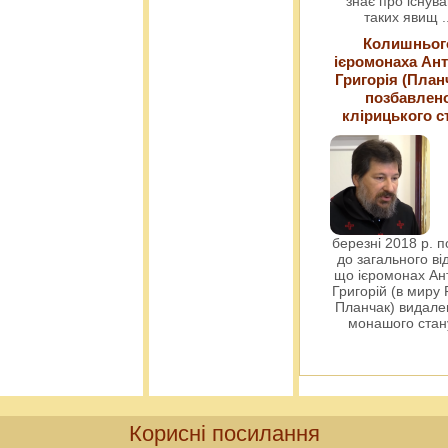
знає про існув
таких явищ
.
Колишньог
ієромонаха Ант
Григорія (План
позбавлен
клірицького с
березні 2018 р. 
до загального ві
що ієромонах Ант
Григорій (в миру
Планчак) видален
монашого ста
Корисні посилання