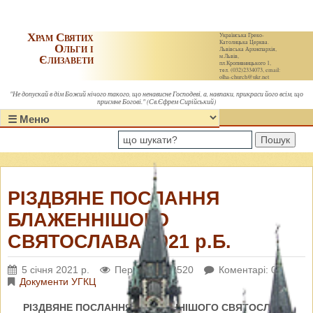
Храм Святих
Українська Греко-
Католицька Церква.
Ольги і
Львівська Архиєпархія,
Єлизавети
м.Львів,
пл.Кропивницького 1,
тел. (032)2334073, email:
olha-church@ukr.net
"Не допускай в дім Божий нічого такого, що ненависне Господеві, а, навпаки, прикраси його всім, що
приємне Богові." (Св.Єфрем Сирійський)
Пошук
РІЗДВЯНЕ ПОСЛАННЯ
БЛАЖЕННІШОГО
СВЯТОСЛАВА 2021 р.Б.
5 січня 2021 р.
Переглядів: 2520
Коментарі: 0
Документи УГКЦ
РІЗДВЯНЕ ПОСЛАННЯ БЛАЖЕННІШОГО СВЯТОСЛАВА