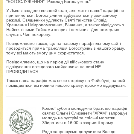
"БОГОСЛУЖЕННЯ" "Розклад Богослужень"
У Львові введено воєнний стан, але життя нашої парафії не
припиняється: Богослужіння відбуваються у звичайному
режимі. Священики уділяють Святі таїнства Сповіді,
Хрещення і Миропомазання, Вінчання, а також відвідують з
Найсвятішими Тайнами хворих і немічних. Для померлих
служать Чин похорону.
Повідомляємо також, що на нашому парафіяльному сайті
проводиться
пряма трансляція Богослужінь
з нашого храму,
тому всі мають змогу цим скористатися.
Повідомляємо, що на період дії військового стану
відвідування оглядового майданчика на вежі НЕ
ПРОВОДИТЬСЯ.
Також наша парафія має свою
сторінку на Фейсбуці
, на якій
поміщаються всі новини нашого храму, просимо відвідувати.
Кожної суботи молодіжне братство парафії
святих Ольги і Єлизавети "ХРАМ" запрошує
молодь на зустрічі та спільні молитви.
Збиратися о 16.00 в захристії храму
Радо запрошуємо долучитися Вас до