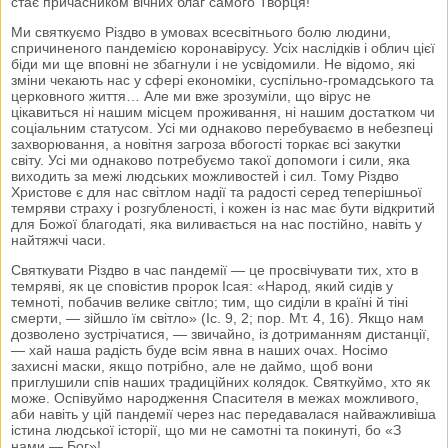
стає причасником вічних благ самого Творця!
Ми святкуємо Різдво в умовах всесвітнього болю людини,
спричиненого пандемією коронавірусу. Усіх наслідків і облич цієї
біди ми ще вповні не збагнули і не усвідомили. Не відомо, які
зміни чекають нас у сфері економіки, суспільно-громадського та
церковного життя… Але ми вже зрозуміли, що вірус не
цікавиться ні нашим місцем проживання, ні нашим достатком чи
соціальним статусом. Усі ми однаково перебуваємо в небезпеці
захворювання, а новітня загроза вбогості торкає всі закутки
світу. Усі ми однаково потребуємо такої допомоги і сили, яка
виходить за межі людських можливостей і сил. Тому Різдво
Христове є для нас світлом надії та радості серед теперішньої
темряви страху і розгубленості, і кожен із нас має бути відкритий
для Божої благодаті, яка виливається на нас постійно, навіть у
найтяжчі часи.
Святкувати Різдво в час пандемії — це просвічувати тих, хто в
темряві, як це сповістив пророк Ісая: «Народ, який сидів у
темноті, побачив велике світло; тим, що сиділи в країні й тіні
смерти, — зійшло їм світло» (Іс. 9, 2; пор. Мт. 4, 16). Якщо нам
дозволено зустрічатися, — звичайно, із дотриманням дистанції,
— хай наша радість буде всім явна в наших очах. Носімо
захисні маски, якщо потрібно, але не даймо, щоб вони
приглушили спів наших традиційних колядок. Святкуймо, хто як
може. Оспівуймо народження Спасителя в межах можливого,
аби навіть у цій пандемії через нас передавалася найважливіша
істина людської історії, що ми не самотні та покинуті, бо «З
нами — Бог»!