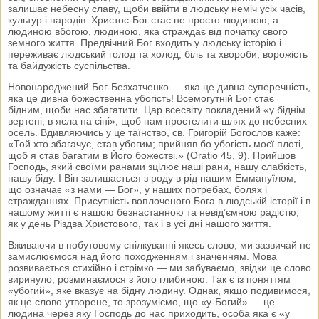
залишає небесну славу, щоби ввійти в людську неміч усіх часів,
культур і народів. Христос-Бог стає не просто людиною, а
людиною вбогою, людиною, яка страждає від початку свого
земного життя. Предвічний Бог входить у людську історію і
переживає людський голод та холод, біль та хвороби, ворожість
та байдужість суспільства.
Новонароджений Бог-Безхатченко — яка це дивна суперечність,
яка це дивна божественна убогість! Всемогутній Бог стає
бідним, щоби нас збагатити. Цар всесвіту покладений «у біднім
вертепі, в ясла на сіні», щоб нам простелити шлях до небесних
осель. Вдивляючись у це таїнство, св. Григорій Богослов каже:
«Той хто збагачує, став убогим; прийняв бо убогість моєї плоті,
щоб я став багатим в Його божестві.» (Oratio 45, 9). Прийшов
Господь, який своїми ранами зцілює наші рани, нашу слабкість,
нашу біду. І Він залишається з роду в рід нашим Еммануїлом,
що означає «з нами — Бог», у наших потребах, болях і
стражданнях. Присутність воплоченого Бога в людській історії і в
нашому житті є нашою безнастанною та невід’ємною радістю,
як у день Різдва Христового, так і в усі дні нашого життя.
Вживаючи в побутовому спілкуванні якесь слово, ми зазвичай не
замислюємося над його походженням і значенням. Мова
розвивається стихійно і стрімко — ми забуваємо, звідки це слово
виринуло, розминаємося з його глибиною. Так є із поняттям
«убогий», яке вказує на бідну людину. Однак, якщо подивимося,
як це слово утворене, то зрозуміємо, що «у-Богий» — це
людина через яку Господь до нас приходить, особа яка є «у