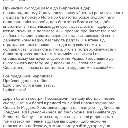
Принесімо сьогодні разом до Вифлеєма в дар
новонародженому Спасу нашу власну убогість і рани сучасного
людства та просімо Його про багатство Божої мудрості для
подолання цієї хвороби, про багатство Божої сили, щоби
впоратися з її наслідками для суспільства, життя і здоров’я
кожної людини, а передовсім — просімо про багатство Його
любові, яка єдина здатна відновити наш стривожений світ і
дарувати йому надію, безпеку та радість. Не втеча від
страждання, яке нависає сьогодні над всіма нами, а
солідарність і близькість із тими, хто є в потребі, співучасть у
болю та тривозі дасть нам можливість тішитися і по-
справжньому святкувати цьогорічне Різдво. Тож спішімо до
цьогорічного вертепу, де у яслах на сіні спочиває наш
Спаситель, і разом із пастирями та мудрецями заспіваймо:
Бог предвічний народився!
Прийшов днесь із небес,
Щоб спасти люд свій ввесь,
І утішив вся!
Дорогі брати і сестри! Незважаючи на нашу вбогість і неміч,
сьогодні всі ми багаті в радості та любові новонародженого
Спаса. Із Різдвом Христовим щиро вітаю вас усіх: від Києва до
Лондона, від Буенос-Айреса до Мельбурна, від Вінніпега до
Зеленого Клину, — хто сьогодні святкує в колі родини і хто
тримається на певній відстані від рідних, щоб нікого не
наражати на небезпеку, хто має змогу зайти до храму на