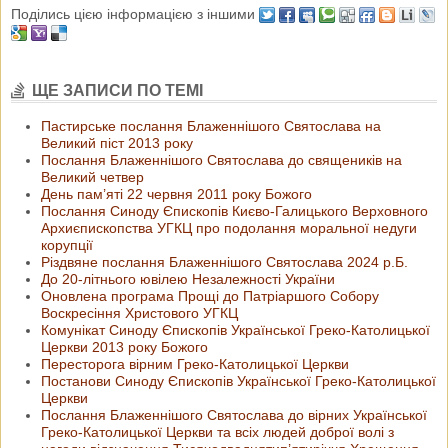
Поділись цією інформацією з іншими
ЩЕ ЗАПИСИ ПО ТЕМІ
Пастирське послання Блаженнішого Святослава на
Великий піст 2013 року
Послання Блаженнішого Cвятослава до священиків на
Великий четвер
День пам’яті 22 червня 2011 року Божого
Послання Синоду Єпископів Києво-Галицького Верховного
Архиєпископства УГКЦ про подолання моральної недуги
корупції
Різдвяне послання Блаженнішого Святослава 2024 р.Б.
До 20-літнього ювілею Незалежності України
Оновлена програма Прощі до Патріаршого Собору
Воскресіння Христового УГКЦ
Комунікат Синоду Єпископів Української Греко-Католицької
Церкви 2013 року Божого
Пересторога вірним Греко-Католицької Церкви
Постанови Синоду Єпископів Української Греко-Католицької
Церкви
Послання Блаженнішого Святослава до вірних Української
Греко-Католицької Церкви та всіх людей доброї волі з