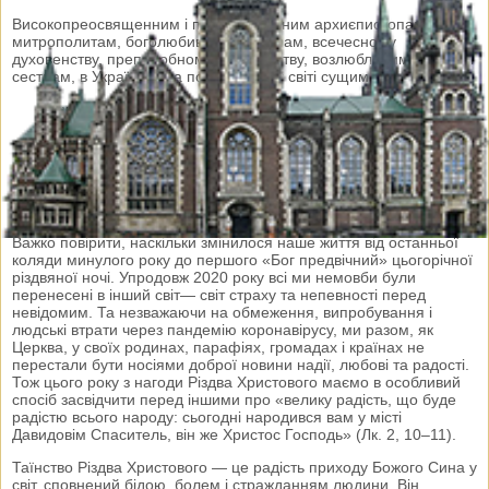
Високопреосвященним і преосвященним архиєпископам і
митрополитам, боголюбивим єпископам, всечесному
духовенству, преподобному монашеству, возлюбленим братам і
сестрам, в Україні та на поселеннях у світі сущим
Ви ж знаєте ласку Господа нашого Ісуса Христа, що задля
вас став бідним, бувши багатим, щоб ви його вбожеством
розбагатіли. 2 Кор. 8, 9
Христос народився! Славімо Його!
Дорогі в Христі!
Важко повірити, наскільки змінилося наше життя від останньої
коляди минулого року до першого «Бог предвічний» цьогорічної
різдвяної ночі. Упродовж 2020 року всі ми немовби були
перенесені в інший світ— світ страху та непевності перед
невідомим. Та незважаючи на обмеження, випробування і
людські втрати через пандемію коронавірусу, ми разом, як
Церква, у своїх родинах, парафіях, громадах і країнах не
перестали бути носіями доброї новини надії, любові та радості.
Тож цього року з нагоди Різдва Христового маємо в особливий
спосіб засвідчити перед іншими про «велику радість, що буде
радістю всього народу: сьогодні народився вам у місті
Давидовім Спаситель, він же Христос Господь» (Лк. 2, 10–11).
Таїнство Різдва Христового — це радість приходу Божого Сина у
світ, сповнений бідою, болем і стражданням людини. Він