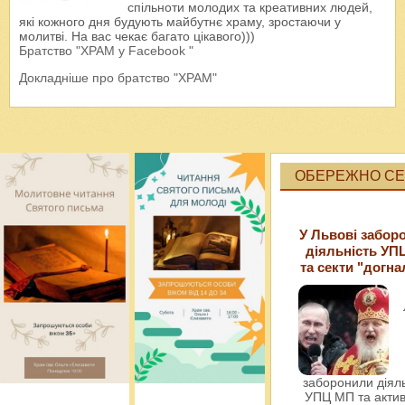
спільноти молодих та креативних людей,
які кожного дня будують майбутнє храму, зростаючи у
молитві. На вас чекає багато цікавого)))
Братство "ХРАМ у Facebook "
Докладніше про братство "ХРАМ"
ОБЕРЕЖНО СЕК
У Львові забор
діяльність УП
та секти "догна
заборонили діяль
УПЦ МП та актив