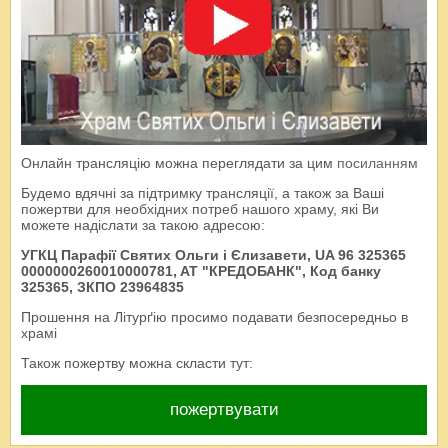
Онлайн трансляцію можна переглядати за цим
посиланням
Будемо вдячні за підтримку трансляції, а також за Ваші
пожертви для необхідних потреб нашого храму, які Ви
можете надіслати за такою адресою:
УГКЦ Парафії Святих Ольги і Єлизавети, UA 96 325365
0000000260010000781, AT "КРЕДОБАНК", Код банку
325365, ЗКПО 23964835
Прошення на Літурґію просимо подавати безпосередньо в
храмі
Також пожертву можна скласти тут:
пожертвувати