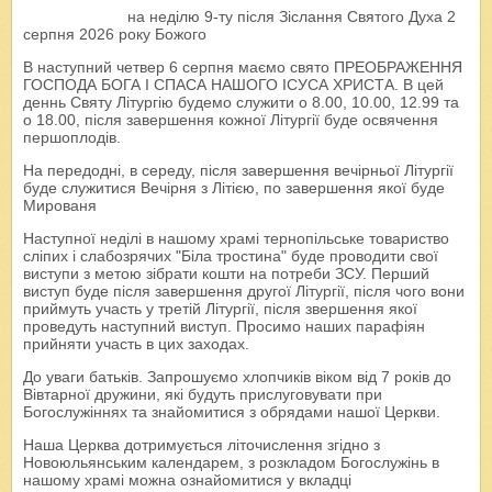
на неділю 9-ту після Зіслання Святого Духа 2
серпня 2026 року Божого
В наступний четвер 6 серпня маємо свято ПРЕОБРАЖЕННЯ
ГОСПОДА БОГА І СПАСА НАШОГО ІСУСА ХРИСТА. В цей
деннь Святу Літургію будемо служити о 8.00, 10.00, 12.99 та
о 18.00, після завершення кожної Літургії буде освячення
першоплодів.
На передодні, в середу, після завершення вечірньої Літургії
буде служитися Вечірня з Літією, по завершення якої буде
Мированя
Наступної неділі в нашому храмі тернопільське товариство
сліпих і слабозрячих "Біла тростина" буде проводити свої
виступи з метою зібрати кошти на потреби ЗСУ. Перший
виступ буде після завершення другої Літургії, після чого вони
приймуть участь у третій Літургії, після звершення якої
проведуть наступний виступ. Просимо наших парафіян
прийняти участь в цих заходах.
До уваги батьків. Запрошуємо хлопчиків віком від 7 років до
Вівтарної дружини, які будуть прислуговувати при
Богослужіннях та знайомитися з обрядами нашої Церкви.
Наша Церква дотримується літочислення згідно з
Новоюльянським календарем, з розкладом Богослужінь в
нашому храмі можна ознайомитися у вкладці