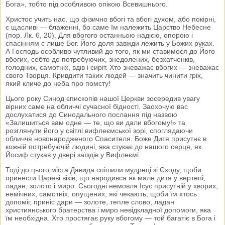
Бога», тобто під особливою опікою Всевишнього.
Христос учить нас, що фізично вбогі та вбогі духом, або покірні,
є щасливі — блаженні, бо саме їм належить Царство Небесне
(пор. Лк. 6, 20). Для вбогого останньою надією, опорою і
спасінням є лише Бог. Його доля завжди лежить у Божих руках.
А Господь особливо чутливий до того, як ми ставимося до Його
вбогих, себто до потребуючих, знедолених, безхатченків,
голодних, самотніх, вдів і сиріт. Хто зневажає вбогих — зневажає
свого Творця. Кривдити таких людей — значить чинити гріх,
який кличе до неба про помсту!
Цього року Синод єпископів нашої Церкви зосередив увагу
вірних саме на обличчі сучасної бідності. Заохочую вас
дослухатися до Синодального послання під назвою
«Залишиться вам одне — те, що ви дали вбогому!» та
розглянути його у світлі вифлеємської зорі, споглядаючи
обличчя новонародженого Спасителя. Боже Дитя присутнє в
кожній потребуючій людині, яка стукає до нашого серця, як
Йосиф стукав у двері заїздів у Вифлеємі.
Тоді до цього міста Давида спішили мудреці зі Сходу, щоби
принести Цареві віків, що народився як мале дитя у вертепі,
ладан, золото і миро. Сьогодні немовля Ісус присутній у хворих,
немічних, самотніх, опущених, які чекають, щоби їм хтось
допоміг, приніс дари — золоте, тепле слово, ладан
християнського братерства і миро невідкладної допомоги, яка
їм необхідна. Хто простягає руку вбогому — той багатіє в Бога і