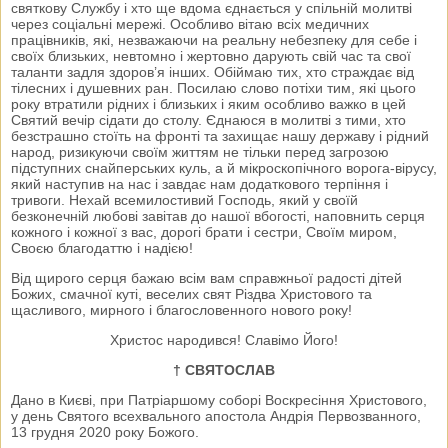
святкову Службу і хто ще вдома єднається у спільній молитві
через соціальні мережі. Особливо вітаю всіх медичних
працівників, які, незважаючи на реальну небезпеку для себе і
своїх близьких, невтомно і жертовно дарують свій час та свої
таланти задля здоров’я інших. Обіймаю тих, хто страждає від
тілесних і душевних ран. Посилаю слово потіхи тим, які цього
року втратили рідних і близьких і яким особливо важко в цей
Святий вечір сідати до столу. Єднаюся в молитві з тими, хто
безстрашно стоїть на фронті та захищає нашу державу і рідний
народ, ризикуючи своїм життям не тільки перед загрозою
підступних снайперських куль, а й мікроскопічного ворога-вірусу,
який наступив на нас і завдає нам додаткового терпіння і
тривоги. Нехай всемилостивий Господь, який у своїй
безконечній любові завітав до нашої вбогості, наповнить серця
кожного і кожної з вас, дорогі брати і сестри, Своїм миром,
Своєю благодаттю і надією!
Від щирого серця бажаю всім вам справжньої радості дітей
Божих, смачної куті, веселих свят Різдва Христового та
щасливого, мирного і благословенного нового року!
Христос народився! Славімо Його!
† СВЯТОСЛАВ
Дано в Києві, при Патріаршому соборі Воскресіння Христового,
у день Святого всехвального апостола Андрія Первозванного,
13 грудня 2020 року Божого.