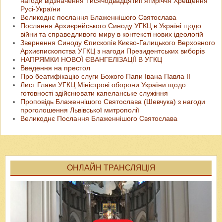
нагоди відзначення Тисячодвадцятип’ятиріччя Хрещення
Русі-України
Великоднє послання Блаженнішого Cвятослава
Послання Архиєрейського Синоду УГКЦ в Україні щодо
війни та справедливого миру в контексті нових ідеологій
Звернення Синоду Єпископів Києво-Галицького Верховного
Архиєпископства УГКЦ з нагоди Президентських виборів
НАПРЯМКИ НОВОЇ ЄВАНГЕЛІЗАЦІЇ В УГКЦ
Введення на престол
Про беатифікацію слуги Божого Папи Івана Павла II
Лист Глави УГКЦ Міністрові оборони України щодо
готовності здійснювати капеланське служіння
Проповідь Блаженнішого Святослава (Шевчука) з нагоди
проголошення Львівської митрополії
Великоднє Послання Блаженнішого Святослава
ОНЛАЙН ТРАНСЛЯЦІЯ