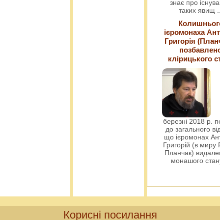
знає про існув
таких явищ
.
Колишньог
ієромонаха Ант
Григорія (План
позбавлен
клірицького с
березні 2018 р. 
до загального ві
що ієромонах Ант
Григорій (в миру
Планчак) видален
монашого ста
Корисні посилання