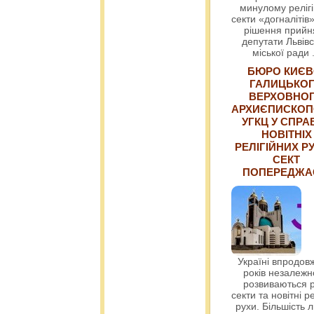
минулому релігі
секти «догналітів»
рішення прийн
депутати Львівс
міської ради
БЮРО КИЄВ
ГАЛИЦЬКО
ВЕРХОВНО
АРХИЄПИСКОП
УГКЦ У СПРА
НОВІТНІХ
РЕЛІГІЙНИХ РУ
СЕКТ
ПОПЕРЕДЖ
Україні впродовж
років незалежн
розвиваються р
секти та новітні ре
рухи. Більшість 