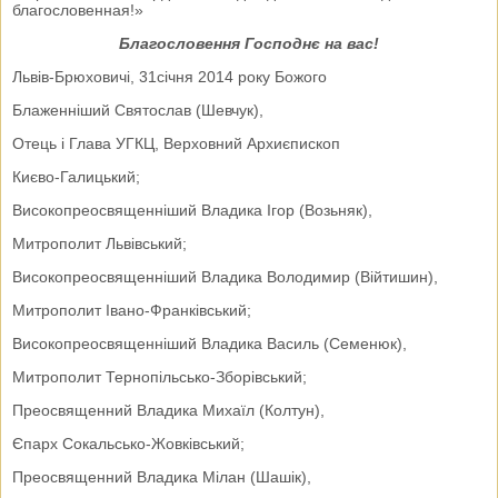
благословенная!»
Благословення Господнє на вас!
Львів-Брюховичі, 31січня 2014 року Божого
Блаженніший Святослав (Шевчук),
Отець і Глава УГКЦ, Верховний Архиєпископ
Києво-Галицький;
Високопреосвященніший Владика Ігор (Возьняк),
Митрополит Львівський;
Високопреосвященніший Владика Володимир (Війтишин),
Митрополит Івано-Франківський;
Високопреосвященніший Владика Василь (Семенюк),
Митрополит Тернопільсько-Зборівський;
Преосвященний Владика Михаїл (Колтун),
Єпарх Сокальсько-Жовківський;
Преосвященний Владика Мілан (Шашік),