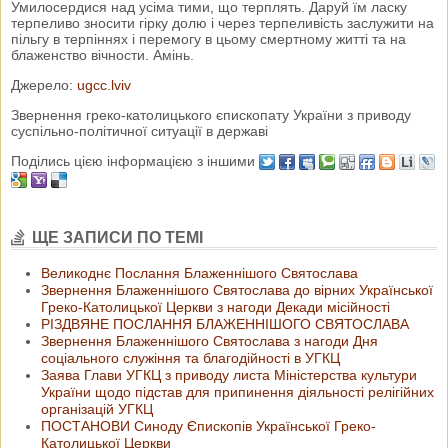
Умилосердися над усіма тими, що терплять. Даруй їм ласку
терпеливо зносити гірку долю і через терпеливість заслужити на
пільгу в терпіннях і перемогу в цьому смертному житті та на
блаженство вічности. Амінь.
Джерело:
ugcc.lviv
Звернення греко-католицького єпископату України з приводу
суспільно-політичної ситуації в державі
Поділись цією інформацією з іншими
ЩЕ ЗАПИСИ ПО ТЕМІ
Великоднє Послання Блаженнішого Святослава
Звернення Блаженнішого Святослава до вірних Української
Греко-Католицької Церкви з нагоди Декади місійності
РІЗДВЯНЕ ПОСЛАННЯ БЛАЖЕННІШОГО СВЯТОСЛАВА
Звернення Блаженнішого Святослава з нагоди Дня
соціального служіння та благодійності в УГКЦ
Заява Глави УГКЦ з приводу листа Міністерства культури
України щодо підстав для припинення діяльності релігійних
організацій УГКЦ
ПОСТАНОВИ Синоду Єпископів Української Греко-
Католицької Церкви