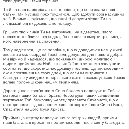
тяжкі допусти і тяжкі терпіння.
Ти й на наш нарід зіслав такі терпіння, що їх не знали наші
батьки. Ми мусимо гірко трудитися, щоб здобути собі насущний
хліб. Віримо і надіємося, що тяжкі ті допусти зіслав Ти на
людський рід як досвід, а не як кару.
Грішних твоїх синів Ти не відтручуєш, не відвертаєш твого
пресвятого обличчя від їх долі, бо не хочеш смерти грішника, а
його навернення та спасення.
Тому надіємося, що всі терпіння, що їх доводиться нам у житті
зносити з милосердної Твоєї волі, допущені для нашого добра.
Ми віримо й надіємося, що покаянням, щирою молитвою і
щирим прийманням Найсвятіших Таїнств зможемо заслужити
собі на те, що скоротиш час досвіду і терпінь, що милосердним
оком споглянеш на твоїх дітей, що даси їм витривати з
благодаттю у злиднях теперішнього життя і всемогутньою Твоєю
волею положиш край нашим терпінням.
Дорогоцінною кров’ю твого Сина бажаємо надолужити Тобі за
всі гріхи наших батьків і братів. Через руки наших священиків
жертвуємо Тобі безкровну жертву пресвятої Євхаристії, що є
повторенням і відновленням хресної жертви Твого Сина і Бога,
Спасителя нашого Ісуса Христа.
Прийми цю жертву надолуження за всі гріхи людей, прийми
наші благальні прохання про милосердя і твою святу благодать.