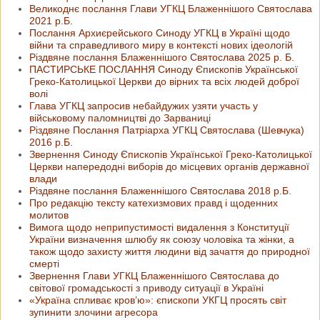
Великоднє послання Глави УГКЦ Блаженнішого Святослава
2021 р.Б.
Послання Архиєрейського Синоду УГКЦ в Україні щодо
війни та справедливого миру в контексті нових ідеологій
Різдвяне послання Блаженнішого Святослава 2025 р. Б.
ПАСТИРСЬКЕ ПОСЛАННЯ Синоду Єпископів Української
Греко-Католицької Церкви до вірних та всіх людей доброї
волі
Глава УГКЦ запросив небайдужих узяти участь у
військовому паломництві до Зарваниці
Різдвяне Послання Патріарха УГКЦ Святослава (Шевчука)
2016 р.Б.
Звернення Синоду Єпископів Української Греко-Католицької
Церкви напередодні виборів до місцевих органів державної
влади
Різдвяне послання Блаженнішого Святослава 2018 р.Б.
Про редакцію тексту катехизмових правд і щоденних
молитов
Вимога щодо неприпустимості видалення з Конституції
України визначення шлюбу як союзу чоловіка та жінки, а
також щодо захисту життя людини від зачаття до природної
смерті
Звернення Глави УГКЦ Блаженнішого Святослава до
світової громадськості з приводу ситуації в Україні
«Україна спливає кров’ю»: єпископи УКГЦ просять світ
зупинити злочини агресора