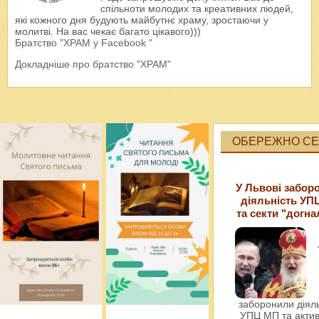
спільноти молодих та креативних людей,
які кожного дня будують майбутнє храму, зростаючи у
молитві. На вас чекає багато цікавого)))
Братство "ХРАМ у Facebook "
Докладніше про братство "ХРАМ"
ОБЕРЕЖНО СЕК
У Львові забор
діяльність УП
та секти "догна
заборонили діяль
УПЦ МП та актив