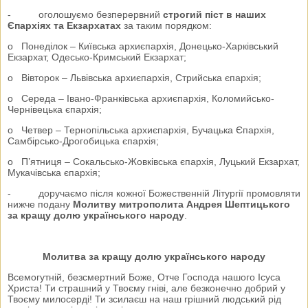
- оголошуємо безперервний
строгий піст в наших
Єпархіях та Екзархатах
за таким порядком:
o Понеділок – Київська архиєпархія, Донецько-Харківський
Екзархат, Одесько-Кримський Екзархат;
o Вівторок – Львівська архиєпархія, Стрийська єпархія;
o Середа – Івано-Франківська архиєпархія, Коломийсько-
Чернівецька єпархія;
o Четвер – Тернопільська архиєпархія, Бучацька Єпархія,
Самбірсько-Дрогобицька єпархія;
o П’ятниця – Сокальсько-Жовківська єпархія, Луцький Екзархат,
Мукачівська єпархія;
- доручаємо після кожної Божественній Літургії промовляти
нижче подану
Молитву митрополита Андрея Шептицького
за кращу долю українського народу
.
Молитва за кращу долю українського народу
Всемогутній, безсмертний Боже, Отче Господа нашого Ісуса
Христа! Ти страшний у Твоєму гніві, але безконечно добрий у
Твоєму милосерді! Ти зсилаєш на наш грішний людський рід