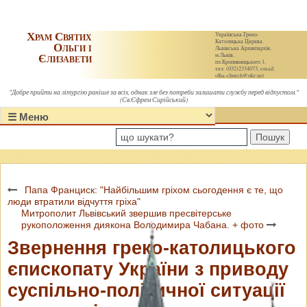
Храм Святих
Українська Греко-
Католицька Церква.
Ольги і
Львівська Архиєпархія,
Єлизавети
м.Львів,
пл.Кропивницького 1,
тел. (032)2334073, email:
olha-church@ukr.net
"Добре прийти на літургію раніше за всіх, однак зле без потреби залишати службу перед відпустом."
(Св.Єфрем Сирійський)
Пошук
Папа Франциск: "Найбільшим гріхом сьогодення є те, що
люди втратили відчуття гріха"
Митрополит Львівський звершив пресвітерське
рукоположення диякона Володимира Чабана. + фото
Звернення греко-католицького
єпископату України з приводу
суспільно-політичної ситуації