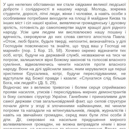
У цих нелегких обставинах ми стали свідками великої людської
доброти і солідарності в нашому народі. Молодь, зокрема
студенти, дорослі, літні люди, жінки і чоловіки, а навіть особи з
особливими потребами виходили на площі й майдани Києва та
інших міст і сіл нашої країни, виявляючи громадянську і духовну
зрілість, готовність до самопожертви задля кращої долі рідного
народу. Усім цим людям ми висловлюємо нашу пошану і
вдячність, скеровуючи до них слова святого апостола Павла:
«Отож, любі брати, будьте тверді, непохитні, визначайтесь у ділі
Господнім повсякчасно та знайте, що труд ваш у Господі не
марний» (пор. 1 Кор. 15, 58). Хочемо окремо відзначити тих
осіб, котрі, будучи на державній службі, незважаючи на тиск чи
погрози, залишилися вірні Божому законові та голосові власного
сумління, відмовляючись чинити насилля проти власного
народу. Вони на ділі здійснили закон, яким керувалися ще перші
християни Єрусалима, котрі, будучи переслідуваними, не
відступали від Божої правди і казали: «Слухатися слід більше
Бога, ніж людей!» (Ді. 5, 29).
Водночас ми з великою тривогою і болем серця сприймаємо
прояви насилля, утисків і переслідувань мирних демонстрантів
із боку силових структур України. Ганебним і принизливим для
самої держави став загальновідомий факт, що силові структури
почали діяти у згоді зі злочинними найманцями, які чинили
погроми та нападали на мітингувальників, лікарів, журналістів і
навіть на звичайних громадян, серед яких були літні особи й
діти. Дії, скеровані на насильне придушення мирного
волевиявлення громадян, не можна виправдати нічим і вони
заслуговують на однозначне та рішуче засудження. Влада, яка