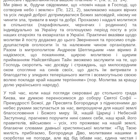
Ми рівно ж, будучи свідомими, що «поміч наша в Господі, що
сотворив небо і землю» (Пс. 121, 2), закликаємо наших вірних
та усіх людей доброї дотримуватися Божих заповідей, нікому не
чинити зла, тривати в мирі та добрі. Прохаємо і надалі молитися
в спільнотах (парафіяльних, чернечих і родинних) та
індивідуально за Україну та оголошуємо період посту в усіх
наших єпархіях та екзархатах в Україні. Практичні вказівки щодо
молитви й посту додаємо до цього Звернення та просимо отців-
душпастирів оголосити їх та належним чином організувати.
Разом із митрополитом Андреєм Шептицьким «ми віримо й
надіємося, що покаянням, щирою молитвою і щирим
прийманням Найсвятійших Тайн зможемо заслужити на те, що
Господь скоротить час досвіду і страждань, що милосердним
оком спогляне на синів своїх, що дасть їм витривати з
благодаттю у злиднях теперішнього життя і всемогутньою своєю
волею покладе край нашим терпінням» (пор. Молитва за кращу
долю українського народу).
У той час, коли наші погляди скеровані до стольного града
Києва, ми думкою переносимося до собору Святої Софії –
Премудрості Божої, де Пресвята Богородиця з піднесеними до
небес руками заступається за нас, випрошуючи для нашої землі
благословення і Божого миру. Їй, нашій Цариці і Небесній
Заступниці, прагнемо поручити нині самих себе, наш край, його
правителів, військових – усіх, хто проживає на нашій землі,
благаючи словами давньої християнської молитви: «Під Твою
милість прибігаємо, Богородице Діво, молитвами нашими в
скорботах не погорди, але від бід ізбави нас, єдина чистая і