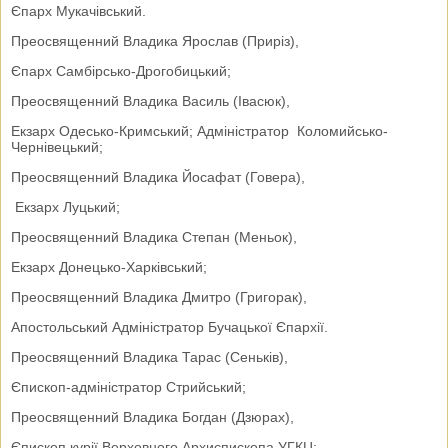
Єпарх Мукачівський.
Преосвященний Владика Ярослав (Приріз),
Єпарх Самбірсько-Дрогобицький;
Преосвященний Владика Василь (Івасюк),
Екзарх Одесько-Кримський; Адміністратор Коломийсько-
Чернівецький;
Преосвященний Владика Йосафат (Говера),
Екзарх Луцький;
Преосвященний Владика Степан (Меньок),
Екзарх Донецько-Харківський;
Преосвященний Владика Дмитро (Григорак),
Апостольський Адміністратор Бучацької Єпархії.
Преосвященний Владика Тарас (Сеньків),
Єпископ-адміністратор Стрийський;
Преосвященний Владика Богдан (Дзюрах),
Єпископ курії Верховного Архиєпископа УГКЦ;