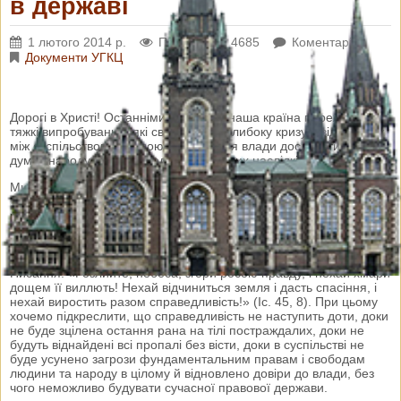
в державі
1 лютого 2014 р.
Переглядів: 4685
Коментарі: 0
Документи УГКЦ
Дорогі в Христі! Останніми місяцями наша країна переживає
тяжкі випробування, які свідчать про глибоку кризу у відносинах
між суспільством і владою. Небажання влади дослухатися до
думки народу вже призвело до трагічних наслідків.
Ми висловлюємо свої глибокі співчуття сім’ям загиблих,
запевняючи їх у нашій молитовній близькості, солідаризуємося з
родинами переслідуваних, стаємо на боці побитих,
пригноблених, утиснених і зневажених. Наш голос нині
єднається з голосом мільйонів громадян України, які взивають
до неба про правду і справедливість словами Священного
Писання: «Розлийте, небеса, згори росою правду, і нехай хмари
дощем її виллють! Нехай відчиниться земля і дасть спасіння, і
нехай виростить разом справедливість!» (Іс. 45, 8). При цьому
хочемо підкреслити, що справедливість не наступить доти, доки
не буде зцілена остання рана на тілі постраждалих, доки не
будуть віднайдені всі пропалі без вісти, доки в суспільстві не
буде усунено загрози фундаментальним правам і свободам
людини та народу в цілому й відновлено довіри до влади, без
чого неможливо будувати сучасної правової держави.