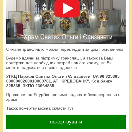
Онлайн трансляцію можна переглядати за цим
посиланням
Будемо вдячні за підтримку трансляції, а також за Ваші
пожертви для необхідних потреб нашого храму, які Ви
можете надіслати за такою адресою:
УГКЦ Парафії Святих Ольги і Єлизавети, UA 96 325365
0000000260010000781, AT "КРЕДОБАНК", Код банку
325365, ЗКПО 23964835
Прошення на Літурґію просимо подавати безпосередньо в
храмі
Також пожертву можна скласти тут:
пожертвувати