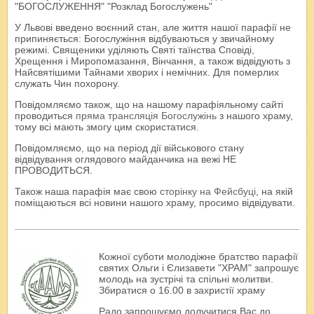
"БОГОСЛУЖЕННЯ" "Розклад Богослужень"
У Львові введено воєнний стан, але життя нашої парафії не
припиняється: Богослужіння відбуваються у звичайному
режимі. Священики уділяють Святі таїнства Сповіді,
Хрещення і Миропомазання, Вінчання, а також відвідують з
Найсвятішими Тайнами хворих і немічних. Для померлих
служать Чин похорону.
Повідомляємо також, що на нашому парафіяльному сайті
проводиться
пряма трансляція Богослужінь
з нашого храму,
тому всі мають змогу цим скористатися.
Повідомляємо, що на період дії військового стану
відвідування оглядового майданчика на вежі НЕ
ПРОВОДИТЬСЯ.
Також наша парафія має свою
сторінку на Фейсбуці
, на якій
поміщаються всі новини нашого храму, просимо відвідувати.
Кожної суботи молодіжне братство парафії
святих Ольги і Єлизавети "ХРАМ" запрошує
молодь на зустрічі та спільні молитви.
Збиратися о 16.00 в захристії храму
Радо запрошуємо долучитися Вас до