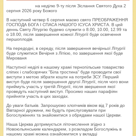
на неділю 9-ту після Зіслання Святого Духа 2
серпня 2026 року Божого
В наступний четвер 6 серпня маємо свято ПРЕОБРАЖЕННЯ
ГОСПОДА БОГА І СПАСА НАШОГО ІСУСА ХРИСТА. В цей
деннь Святу Літургію будемо служити о 8.00, 10.00, 12.99 та
о 18.00, після завершення кожної Літургії буде освячення
першоплодів.
На передодні, в середу, після завершення вечірньої Літургії
буде служитися Вечірня з Літією, по завершення якої буде
Мированя
Наступної неділі в нашому храмі тернопільське товариство
сліпих і слабозрячих "Біла тростина" буде проводити свої
виступи з метою зібрати кошти на потреби ЗСУ. Перший
виступ буде після завершення другої Літургії, після чого вони
приймуть участь у третій Літургії, після звершення якої
проведуть наступний виступ. Просимо наших парафіян
прийняти участь в цих заходах.
До уваги батьків. Запрошуємо хлопчиків віком від 7 років до
Вівтарної дружини, які будуть прислуговувати при
Богослужіннях та знайомитися з обрядами нашої Церкви.
Наша Церква дотримується літочислення згідно з
Новоюльянським календарем, з розкладом Богослужінь в
нашому храмі можна ознайомитися у вкладці