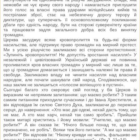
немовби не чує крику свого народу і намагається приглушити
його голос за власні права ударами міліцейських кийків та
пострілами зброї, стає на небезпечну дорогу терору й
диктатури, що суперечать її основоположному покликанню
дбати про єдність народу, бути на сторожі суверенітету країни
та працювати задля загального добра всіх без винятку
громадян.
Церква засуджує всяке кровопролиття та будь-які форми
насильства, але підтримує право громадян на мирний протест.
Ми з усією рішучістю закликаємо всі сторони протистояння:
«Зупиніть кровопролиття! Не допустіть зростання насилля!» У
незалежній і цивілізованій Українській державі не повинна
проливатися кров власних громадян у мирний час лише за те,
що ці громадяни домагаються і захищають належні їм права й
свободи. Закликаємо владу не чинити насилля над власним
народом, але почати шанувати свій народ. Сподіваємося, що
наш заклик не залишиться «голосом вопіющого в пустині».
Сьогодні багато хто скеровує свій погляд у бік Церков із
виразним чи непрямим запитанням: що маємо робити? З таким
самим питанням приходили сучасники і до Івана Хрестителя, а
він відповідав їм силою Святого Духа, закликаючи до переміни
серця, до навернення: «Хто має дві одежі, нехай дасть тому, що
не має. А хто має харч, нехай так само зробить”. Прийшли
також митарі христитись і йому мовили: “Учителю, що маємо
робити?” А він сказав їм: “Нічого більше понад те, що вам
призначено, не робіть”. Вояки теж його питали: “А ми що маємо
робити?” Він відповів їм: “Нікому кривди не чиніть, фальшиво не
доносьте і вдовольняйтесь вашою платнею”». (Лк. 3, 11−14).