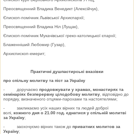
Преосвященний Владика Венедикт (Алексійчук),
Єпископ-помічник Львівської Архиєпархії;
Преосвященний Владика Ніл (Лущак),
Єпископ-помічник Мукачівської греко-католицької єпархії;
Блаженніший Любомир (Гузар),
Архиєпископ-емерит;
Практичні душпастирські вказівки
про спільну молитву та піст за Україну
- доручаємо
продовжувати у храмах, монастирях та
семінаріях безперервну цілодобову молитву
, відповідно до
порядку, визначеного отцями-парохами та настоятелями;
- закликаємо усіх наших вірних та людей доброї
волі,
кожного дня о 21.00 год. єднатися у спільній молитві
за Україну
;
- заохочуємо вірних також до
приватних молитов за
Україну
;