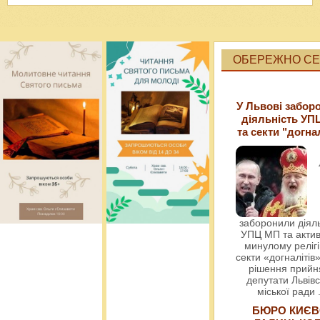
ОБЕРЕЖНО СЕК
У Львові забор
діяльність УП
та секти "догна
заборонили діяль
УПЦ МП та актив
минулому релігі
секти «догналітів»
рішення прийн
депутати Львівс
міської ради
БЮРО КИЄВ