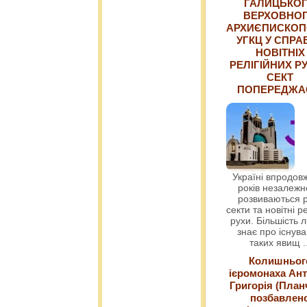
ГАЛИЦЬКО
ВЕРХОВНО
АРХИЄПИСКОП
УГКЦ У СПРА
НОВІТНІХ
РЕЛІГІЙНИХ РУ
СЕКТ
ПОПЕРЕДЖ
Україні впродовж
років незалежн
розвиваються р
секти та новітні ре
рухи. Більшість 
знає про існув
таких явищ
.
Колишньог
ієромонаха Ант
Григорія (План
позбавлен