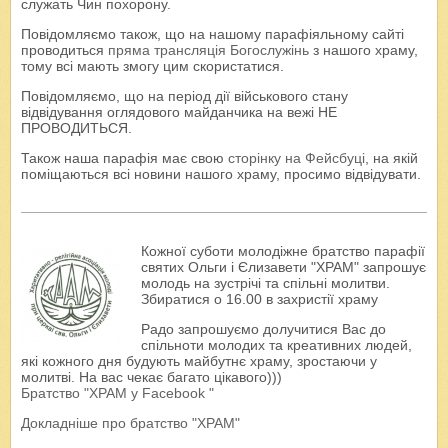
служать Чин похорону.
Повідомляємо також, що на нашому парафіяльному сайті
проводиться
пряма трансляція Богослужінь
з нашого храму,
тому всі мають змогу цим скористатися.
Повідомляємо, що на період дії військового стану
відвідування оглядового майданчика на вежі НЕ
ПРОВОДИТЬСЯ.
Також наша парафія має свою
сторінку на Фейсбуці
, на якій
поміщаються всі новини нашого храму, просимо відвідувати.
Кожної суботи молодіжне братство парафії
святих Ольги і Єлизавети "ХРАМ" запрошує
молодь на зустрічі та спільні молитви.
Збиратися о 16.00 в захристії храму
Радо запрошуємо долучитися Вас до
спільноти молодих та креативних людей,
які кожного дня будують майбутнє храму, зростаючи у
молитві. На вас чекає багато цікавого)))
Братство "ХРАМ у Facebook "
Докладніше про братство "ХРАМ"