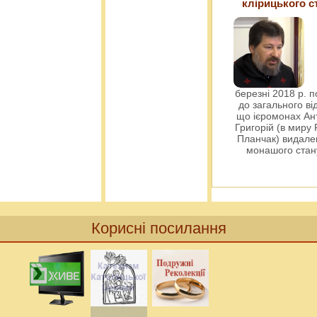
клірицького с
березні 2018 р. 
до загального ві
що ієромонах Ант
Григорій (в миру
Планчак) видален
монашого ста
Корисні посилання