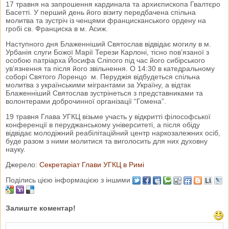
17 травня на запрошення кардинала та архиєпископа Гвалтєро
Басетті. У перший день його візиту передбачена спільна
молитва та зустріч із ченцями францисканського ордену на
гробі св. Франциска в м. Асиж.
Наступного дня Блаженніший Святослав відвідає могилу в м.
Урбанія слуги Божої Марії Терези Карлоні, тісно пов’язаної з
особою патріарха Йосифа Сліпого під час його сибірського
ув’язнення та після його звільнення. О 14:30 в катедральному
соборі Святого Лоренцо м. Перуджія відбудеться спільна
молитва з українськими мігрантами за Україну, а відтак
Блаженніший Святослав зустрінеться з представниками та
волонтерами доброчинної організації “Гомена”.
19 травня Глава УГКЦ візьме участь у відкритті філософської
конференції в перуджанському університеті, а після обіду
відвідає молодіжний реабілітаційний центр наркозалежних осіб,
буде разом з ними молитися та виголосить для них духовну
науку.
Джерело:
Секретаріат Глави УГКЦ в Римі
Поділись цією інформацією з іншими
Залиште коментар!