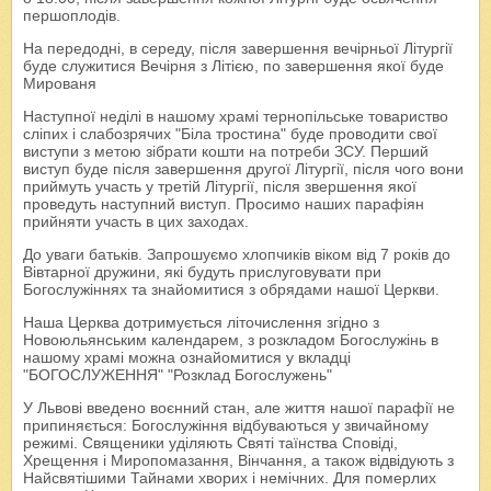
першоплодів.
На передодні, в середу, після завершення вечірньої Літургії
буде служитися Вечірня з Літією, по завершення якої буде
Мированя
Наступної неділі в нашому храмі тернопільське товариство
сліпих і слабозрячих "Біла тростина" буде проводити свої
виступи з метою зібрати кошти на потреби ЗСУ. Перший
виступ буде після завершення другої Літургії, після чого вони
приймуть участь у третій Літургії, після звершення якої
проведуть наступний виступ. Просимо наших парафіян
прийняти участь в цих заходах.
До уваги батьків. Запрошуємо хлопчиків віком від 7 років до
Вівтарної дружини, які будуть прислуговувати при
Богослужіннях та знайомитися з обрядами нашої Церкви.
Наша Церква дотримується літочислення згідно з
Новоюльянським календарем, з розкладом Богослужінь в
нашому храмі можна ознайомитися у вкладці
"БОГОСЛУЖЕННЯ" "Розклад Богослужень"
У Львові введено воєнний стан, але життя нашої парафії не
припиняється: Богослужіння відбуваються у звичайному
режимі. Священики уділяють Святі таїнства Сповіді,
Хрещення і Миропомазання, Вінчання, а також відвідують з
Найсвятішими Тайнами хворих і немічних. Для померлих