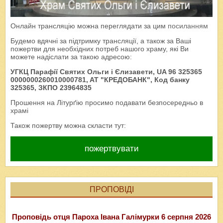
Онлайн трансляцію можна переглядати за цим
посиланням
Будемо вдячні за підтримку трансляції, а також за Ваші
пожертви для необхідних потреб нашого храму, які Ви
можете надіслати за такою адресою:
УГКЦ Парафії Святих Ольги і Єлизавети, UA 96 325365
0000000260010000781, AT "КРЕДОБАНК", Код банку
325365, ЗКПО 23964835
Прошення на Літурґію просимо подавати безпосередньо в
храмі
Також пожертву можна скласти тут:
пожертвувати
ПРОПОВІДІ
Проповідь отця Пароха Івана Галімурки 6 серпня 2026