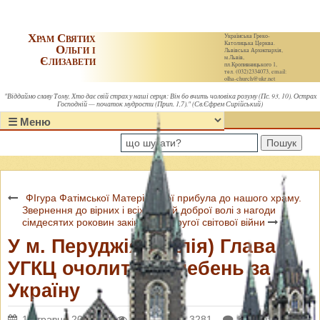
Храм Святих
Українська Греко-
Католицька Церква.
Ольги і
Львівська Архиєпархія,
Єлизавети
м.Львів,
пл.Кропивницького 1,
тел. (032)2334073, email:
olha-church@ukr.net
"Віддаймо славу Тому, Хто дає свій страх у наші серця: Він бо вчить чоловіка розуму (Пс. 93, 10). Острах
Господній — початок мудрости (Прип. 1,7)." (Св.Єфрем Сирійський)
Пошук
ФІгура Фатімської Матері Божої прибула до нашого храму.
Звернення до вірних і всіх людей доброї волі з нагоди
сімдесятих роковин закінчення Другої світової війни
У м. Перуджія (Італія) Глава
УГКЦ очолить Молебень за
Україну
15 травня 2017 р.
Переглядів: 3281
Коментарі: 0