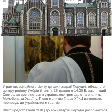
У рамках офіційного візиту до архиєпархії Перуджі, обласного
центру регіону Умбрія (Італія), 18 травня о 14:30 Блаженніший
Святослав зустрінеться з українською громадою та очолить
Молебень за Україну. Після молитви Глава УГКЦ виголосить
проповідь до українських мігрантів.
Візит Предстоятеля УГКЦ до архиєпархії Перуджі розпочнеться