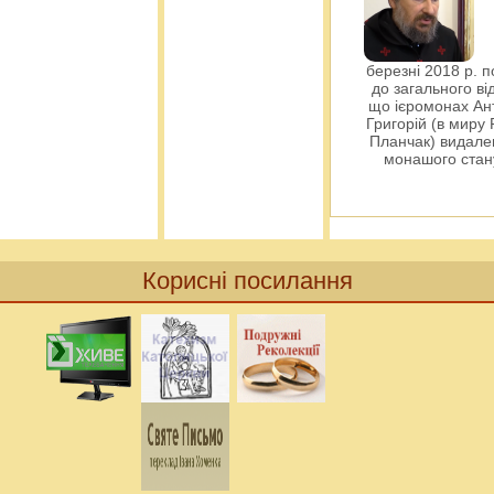
березні 2018 р. 
до загального ві
що ієромонах Ант
Григорій (в миру
Планчак) видален
монашого ста
Корисні посилання