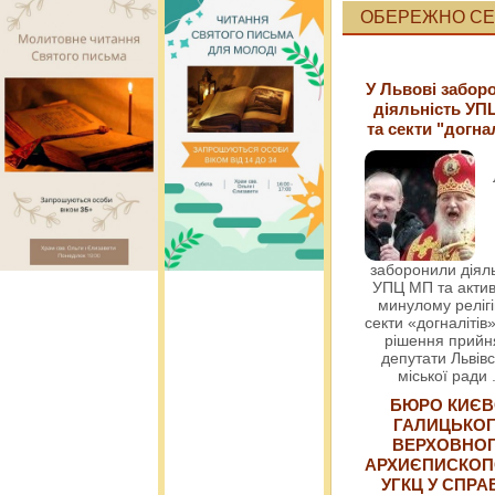
ОБЕРЕЖНО СЕК
У Львові забор
діяльність УП
та секти "догна
заборонили діяль
УПЦ МП та актив
минулому релігі
секти «догналітів»
рішення прийн
депутати Львівс
міської ради
БЮРО КИЄВ
ГАЛИЦЬКО
ВЕРХОВНО
АРХИЄПИСКОП
УГКЦ У СПРА