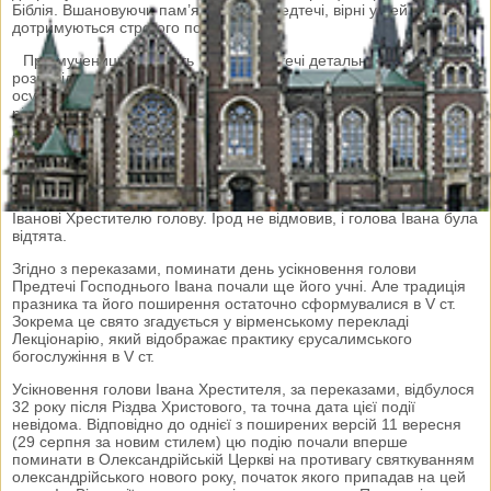
Біблія. Вшановуючи пам’ять Івана Предтечі, вірні у цей день
дотримуються строгого посту.
Про мученицьку смерть Івана Предтечі детально
розповідається в Євангелії від Марка (6, 14-30). Іван Хреститель
осуджував царя Ірода за те, що той жив із дружиною свого
рідного брата – Іродіадою. Відтак жінка захотіла помститися
Іванові і таким чином приховати свій ганебний вчинок. Одного
разу, коли Ірод святкував свій день народження, для нього
танцювала танець донька Іродіади – Соломея. Цей танець дуже
сподобався Іродові і він пообіцяв дівчині, що виконає будь-яке її
бажання. Дівчина, за намовою матері, попросила відсікти
Іванові Хрестителю голову. Ірод не відмовив, і голова Івана була
відтята.
Згідно з переказами, поминати день усікновення голови
Предтечі Господнього Івана почали ще його учні. Але традиція
празника та його поширення остаточно сформувалися в V ст.
Зокрема це свято згадується у вірменському перекладі
Лекціонарію, який відображає практику єрусалимського
богослужіння в V ст.
Усікновення голови Івана Хрестителя, за переказами, відбулося
32 року після Різдва Христового, та точна дата цієї події
невідома. Відповідно до однієї з поширених версій 11 вересня
(29 серпня за новим стилем) цю подію почали вперше
поминати в Олександрійській Церкві на противагу святкуванням
олександрійського нового року, початок якого припадав на цей