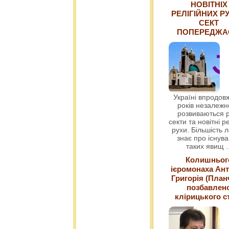
НОВІТНІХ
РЕЛІГІЙНИХ РУ
СЕКТ
ПОПЕРЕДЖ
Україні впродовж
років незалежн
розвиваються р
секти та новітні ре
рухи. Більшість 
знає про існув
таких явищ
.
Колишньог
ієромонаха Ант
Григорія (План
позбавлен
клірицького с