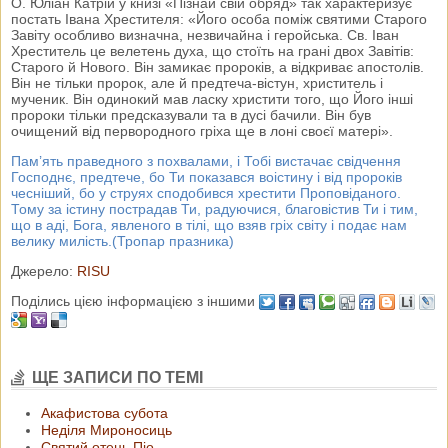
О. Юліан Катрій у книзі «Пізнай свій обряд» так характеризує
постать Івана Хрестителя: «Його особа поміж святими Старого
Завіту особливо визначна, незвичайна і геройська. Св. Іван
Хреститель це велетень духа, що стоїть на грані двох Завітів:
Старого й Нового. Він замикає пророків, а відкриває апостолів.
Він не тільки пророк, але й предтеча-вістун, христитель і
мученик. Він одинокий мав ласку христити того, що Його інші
пророки тільки предсказували та в дусі бачили. Він був
очищений від первородного гріха ще в лоні своєї матері».
Пам’ять праведного з похвалами, і Тобі вистачає свідчення
Господнє, предтече, бо Ти показався воістину і від пророків
чесніший, бо у струях сподобився хрестити Проповіданого.
Тому за істину пострадав Ти, радуючися, благовістив Ти і тим,
що в аді, Бога, явленого в тілі, що взяв гріх світу і подає нам
велику милість.(Тропар празника)
Джерело:
RISU
Поділись цією інформацією з іншими
ЩЕ ЗАПИСИ ПО ТЕМІ
Акафистова субота
Неділя Мироносиць
Святий отець Піо