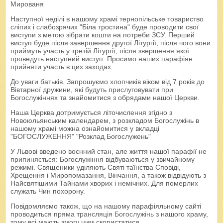
Мированя
Наступної неділі в нашому храмі тернопільське товариство
сліпих і слабозрячих "Біла тростина" буде проводити свої
виступи з метою зібрати кошти на потреби ЗСУ. Перший
виступ буде після завершення другої Літургії, після чого вони
приймуть участь у третій Літургії, після звершення якої
проведуть наступний виступ. Просимо наших парафіян
прийняти участь в цих заходах.
До уваги батьків. Запрошуємо хлопчиків віком від 7 років до
Вівтарної дружини, які будуть прислуговувати при
Богослужіннях та знайомитися з обрядами нашої Церкви.
Наша Церква дотримується літочислення згідно з
Новоюльянським календарем, з розкладом Богослужінь в
нашому храмі можна ознайомитися у вкладці
"БОГОСЛУЖЕННЯ" "Розклад Богослужень"
У Львові введено воєнний стан, але життя нашої парафії не
припиняється: Богослужіння відбуваються у звичайному
режимі. Священики уділяють Святі таїнства Сповіді,
Хрещення і Миропомазання, Вінчання, а також відвідують з
Найсвятішими Тайнами хворих і немічних. Для померлих
служать Чин похорону.
Повідомляємо також, що на нашому парафіяльному сайті
проводиться
пряма трансляція Богослужінь
з нашого храму,
тому всі мають змогу цим скористатися.