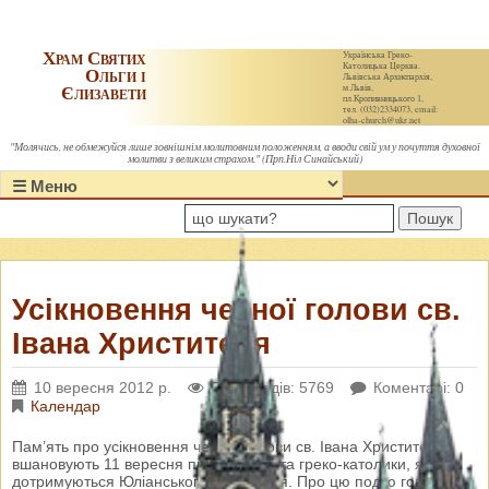
Храм Святих
Українська Греко-
Католицька Церква.
Ольги і
Львівська Архиєпархія,
Єлизавети
м.Львів,
пл.Кропивницького 1,
тел. (032)2334073, email:
olha-church@ukr.net
"Молячись, не обмежуйся лише зовнішнім молитовним положенням, а вводи свій ум у почуття духовної
молитви з великим страхом." (Прп.Ніл Синайський)
Пошук
Усікновення чесної голови св.
Івана Христителя
10 вересня 2012 р.
Переглядів: 5769
Коментарі: 0
Календар
Пам’ять про усікновення чесної голови св. Івана Христителя
вшановують 11 вересня православні та греко-католики, які
дотримуються Юліанського календаря. Про цю подію говорить