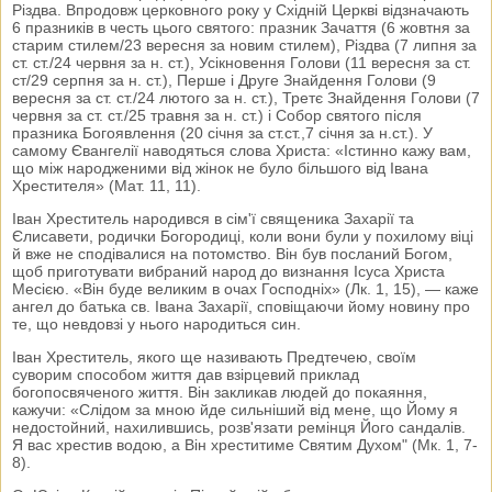
Різдва. Впродовж церковного року у Східній Церкві відзначають
6 празників в честь цього святого: празник Зачаття (6 жовтня за
старим стилем/23 вересня за новим стилем), Різдва (7 липня за
ст. ст./24 червня за н. ст.), Усікновення Голови (11 вересня за ст.
ст/29 серпня за н. ст.), Перше і Друге Знайдення Голови (9
вересня за ст. ст./24 лютого за н. ст.), Третє Знайдення Голови (7
червня за ст. ст./25 травня за н. ст.) і Собор святого після
празника Богоявлення (20 січня за ст.ст.,7 січня за н.ст.). У
самому Євангелії наводяться слова Христа: «Істинно кажу вам,
що між народженими від жінок не було більшого від Івана
Хрестителя» (Мат. 11, 11).
Іван Хреститель народився в сім'ї священика Захарії та
Єлисавети, родички Богородиці, коли вони були у похилому віці
й вже не сподівалися на потомство. Він був посланий Богом,
щоб приготувати вибраний народ до визнання Ісуса Христа
Месією. «Він буде великим в очах Господніх» (Лк. 1, 15), — каже
ангел до батька св. Івана Захарії, сповіщаючи йому новину про
те, що невдовзі у нього народиться син.
Іван Хреститель, якого ще називають Предтечею, своїм
суворим способом життя дав взірцевий приклад
богопосвяченого життя. Він закликав людей до покаяння,
кажучи: «Слідом за мною йде сильніший від мене, що Йому я
недостойний, нахилившись, розв'язати ремінця Його сандалів.
Я вас хрестив водою, а Він хреститиме Святим Духом" (Мк. 1, 7-
8).