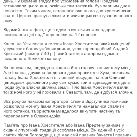
день. І у Вірменії згадку про усікновення голови Предтечі
встановили цього дня, оскільки там також він був першим днем
новоліття. Таким чином, встановлюючи цього дня християнське
свято, Церква прагнула замінити язичницькі святкування нового
року.
Відомий також факт, що згодом в коптських календарях
поминання цієї події перенесли на 12 вересня.
Канон на Усікновення голови Івана Хрестителя, який вміщений
у сучасних богослужбових книгах, уклав преподобний Андрей
Критський (помер 7 40 р.), який також є автором відомого
покаянного Великого канону.
За переказом, Іродіада закопала його голову в нечистому місці.
Але Іоанна, дружина Іродового домоправителя Хузи, поховала
голову Івана Хрестителя в глиняній посудині на горі Оливній
(впродовж церковного року святкуємо три її віднайдення), де в
Ірода була власна ділянка землі. Тіло Івана Хрестителя взяли
тої ж ночі його учні поховали в Севастії, там, де відбувся злочин.
362 року за наказом імператора Юліана Відступника язичники
розкопали могилу Івана Хрестителя та намагалися спалити
його останки, та християнам вдалося викупити частину та
переправити в Олександрію.
Пам'ять про Івана Хрестителя або Івана Предтечу займає у
східній літургійній традиції особливе місце. Він єдиний з усіх
святих після Богородиці, що має свій празник Зачаття і празник