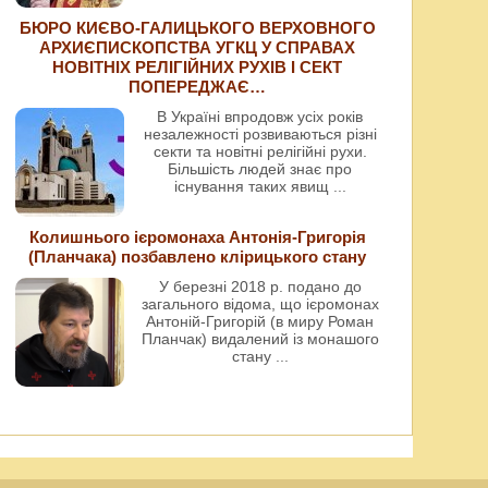
БЮРО КИЄВО-ГАЛИЦЬКОГО ВЕРХОВНОГО
АРХИЄПИСКОПСТВА УГКЦ У СПРАВАХ
НОВІТНІХ РЕЛІГІЙНИХ РУХІВ І СЕКТ
ПОПЕРЕДЖАЄ…
В Україні впродовж усіх років
незалежності розвиваються різні
секти та новітні релігійні рухи.
Більшість людей знає про
існування таких явищ
...
Колишнього ієромонаха Антонія-Григорія
(Планчака) позбавлено клірицького стану
У березні 2018 р. подано до
загального відома, що ієромонах
Антоній-Григорій (в миру Роман
Планчак) видалений із монашого
стану
...