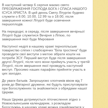
В наступний четвер 6 серпня маємо свято
ПРЕОБРАЖЕННЯ ГОСПОДА БОГА І СПАСА НАШОГО
ІСУСА ХРИСТА. В цей деннь Святу Літургію будемо
служити о 8.00, 10.00, 12.99 та о 18.00, після
завершення кожної Літургії буде освячення
першоплодів.
На передодні, в середу, після завершення вечірньої
Літургії буде служитися Вечірня з Літією, по
завершення якої буде Мированя
Наступної неділі в нашому храмі тернопільське
товариство сліпих і слабозрячих "Біла тростина" буде
проводити свої виступи з метою зібрати кошти на
потреби ЗСУ. Перший виступ буде після завершення
другої Літургії, після чого вони приймуть участь у третій
Літургії, після звершення якої проведуть наступний
виступ. Просимо наших парафіян прийняти участь в
цих заходах.
До уваги батьків. Запрошуємо хлопчиків віком від 7
років до Вівтарної дружини, які будуть прислуговувати
при Богослужіннях та знайомитися з обрядами нашої
Церкви.
Наша Церква дотримується літочислення згідно з
Новоюльянським календарем, з розкладом
Богослужінь в нашому храмі можна ознайомитися у