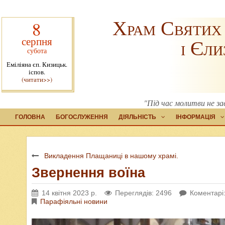
Храм Святих
8
серпня
і Єли
субота
Еміліяна єп. Кизицьк.
іспов.
(читати>>)
"Під час молитви не за
ГОЛОВНА
БОГОСЛУЖЕННЯ
ДІЯЛЬНІСТЬ
ІНФОРМАЦІЯ
Викладення Плащаниці в нашому храмі.
Звернення воїна
14 квітня 2023 р.
Переглядів: 2496
Коментарі:
Парафіяльні новини