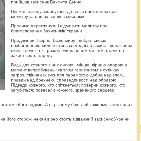
прийшов захисник Бахмута Денис
Він мав нагоду звернутися до нас з проханням про
молитву за наших воїнів-захисників.
Просимо переглянути і відмовити молитву про
благословення Захисників України
Предвічний Творче, Боже миру і добра, своєю
незбагненною силою стань сьогодні на захист твоїх вірних
синів і дочок, які, ризикуючи власним життям, стали на
захист свого народу.
Будь для кожного з них силою і міццю, вірною опорою в
момент випробувань і світлим горизонтом в сутінках
загроз. Увінчай їх зусилля перемогою добра над злом,
правди над брехнею, справедливості над образою.
Підведи кожного, хто спіткнеться; поверни кожного, хто
загубиться; повесели кожного, зраненого серцем;
щитом і його надією. А в грізному бою дай кожному з них сили і
.
на його сторожі нехай вірно стоїть відважний захисник України