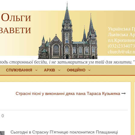
 Ольги
завети
Українська Г
Львівська Ар
пл.Кропивниц
(032)2334073
church@ukr.n
водь сторонньої бесіди, і не затьмариться ум твій для молитви.
СПІЛКУВАННЯ
АРХІВ
ОФІЦІЙНО
Страсні пісні у виконанні дяка пана Тараса Кузьмяка
 0
Сьогодні в Страсну П'ятницю поклонитися Плащаниці