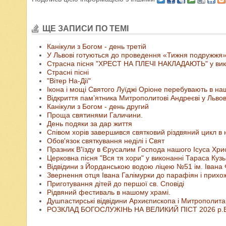
ЩЕ ЗАПИСИ ПО ТЕМІ
Канікули з Богом - день третій
У Львові готуються до проведення «Тижня подружжя
Страсна пісня "ХРЕСТ НА ПЛЕЧІ НАКЛАДАЮТЬ" у вик
Страсні пісні
"Вітер На-Дії"
Ікона і мощі Святого Луїджі Оріоне перебувають в на
Відкриття пам’ятника Митрополитові Андреєві у Льво
Канікули з Богом - день другий
Проща святинями Галичини.
День подяки за дар життя
Співом хорів завершився святковий різдвяний цикл в 
Обов'язок святкування неділі і Свят
Празник В'їзду в Єрусалим Господа нашого Ісуса Хри
Церковна пісня "Вся тя хори" у виконанні Тараса Кузь
Відвідини з Йорданською водою ліцею №51 ім. Івана
Звернення отця Івана Галімурки до парафіян і прихо
Приготування дітей до першої св. Сповіді
Рідвяний фестиваль в нашому храмі.
Душпастирські відвідини Архиєпископа і Митрополита 
РОЗКЛАД БОГОСЛУЖІНЬ НА ВЕЛИКИЙ ПІСТ 2026 р.Б