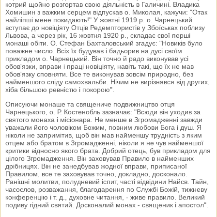
котрий щойно розгортав свою діяльність в Галичині. Владика
Хомишин з важким серцем відпускав о. Миколая, кажучи: "Отак
найліпші мене покидають!" У жовтні 1919 р. о. Чарнецький
вступає до новіціяту Отців Редемптористів у Збоїськах поблизу
Львова, а через рік, 16 жовтня 1920 р., складає свої перші
монаші обіти. О. Стефан Бахталовський згадує: "Новиків було
поважне число. Всіх їх будував і бадьорив на дусі своїм
прикладом о. Чарнецький. Він точно й радо виконував усі
обов'язки, вправи і праці новіціяту, навіть такі, що їх не мав
обов'язку сповняти. Все те виконував зовсім природно, без
найменшого сліду самохвальби. Нічим не вирізнявся від других,
хіба більшою ревністю і покорою".
Описуючи монаше та священиче подвижництво отця
Чарнецького, о. Р. Костенобль зазначає: "Всюди він уходив за
святого монаха і місіонара. Не менше в Згромадженні завжди
уважали його чоловіком Божим, повним любови Бога і душ. Я
ніколи не запримітив, щоб він мав найменшу трудність з яким
отцем або братом в Згромадженні, ніколи я не чув найменшої
критики відносно якого брата. Добрий отець, був прикладом для
цілого Згромадження. Він заховував Правило в найменших
дрібницях. Він не занедбував жодної вправи, приписаної
Правилом, все те заховував точно, докладно, досконало.
Ранішні молитви, полудневий іспит, часті відвідини Найсв. Тайн,
часослов, розважання, благодарення по Службі Божій, тижневу
конференцію і т. д., духовне читання, - живе правило. Великий
подиву гідний святий. Досконалий монах - священик і апостол".