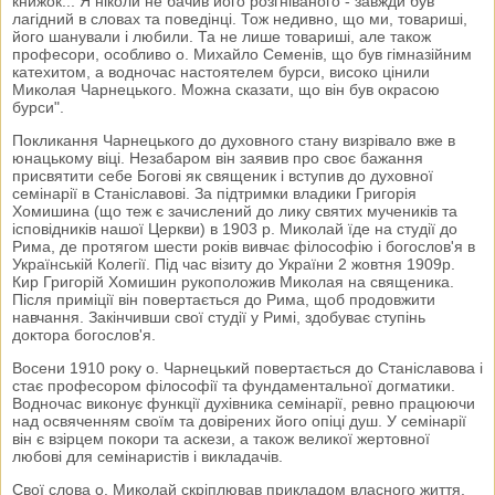
книжок... Я ніколи не бачив його розгніваного - завжди був
лагідний в словах та поведінці. Тож недивно, що ми, товариші,
його шанували і любили. Та не лише товариші, але також
професори, особливо о. Михайло Семенів, що був гімназійним
катехитом, а водночас настоятелем бурси, високо цінили
Миколая Чарнецького. Можна сказати, що він був окрасою
бурси".
Покликання Чарнецького до духовного стану визрівало вже в
юнацькому віці. Незабаром він заявив про своє бажання
присвятити себе Богові як священик і вступив до духовної
семінарії в Станіславові. За підтримки владики Григорія
Хомишина (що теж є зачислений до лику святих мучеників та
ісповідників нашої Церкви) в 1903 р. Миколай їде на студії до
Рима, де протягом шести років вивчає філософію і богослов'я в
Українській Колегії. Під час візиту до України 2 жовтня 1909р.
Кир Григорій Хомишин рукоположив Миколая на священика.
Після приміції він повертається до Рима, щоб продовжити
навчання. Закінчивши свої студії у Римі, здобуває ступінь
доктора богослов'я.
Восени 1910 року о. Чарнецький повертається до Станіславова і
стає професором філософії та фундаментальної догматики.
Водночас виконує функції духівника семінарії, ревно працюючи
над освяченням своїм та довірених його опіці душ. У семінарії
він є взірцем покори та аскези, а також великої жертовної
любові для семінаристів і викладачів.
Свої слова о. Миколай скріплював прикладом власного життя.