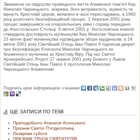
Зважаючи на свідоцтво праведного життя блаженної пам'яті Кир
Миколая Чарнецького, зокрема, його витривалість, мужність та
вірність Христовій Церкві, виявлені в часи переслідувань, в 1960
році розпочато беатифікаційний процес. 2 березня 2001 року
процес завершився на єпархіяльному рівні і справу передано
до Апостольської Столиці. 6 квітня 2001 р. богословська комісія
ствердила достовірність мучеництва Кир Миколая Чарнецького,
23 квітня факт мучеництва підтвердили збори кардиналів, а 24
квітня 2001 року Святійший Отець Іван Павло ІІ підписав декрет
про беатифікацію Єпископа Миколая Чарнецького як
блаженного мученика за Христову Віру. Під час Святої
Архиєрейської Літургії 27 червня 2001 року Божого у Львові
Святійший Отець Іван Павло ІІ проголосив Миколая
Чарнецького блаженним.
Поділись цією інформацією з іншими
ЩЕ ЗАПИСИ ПО ТЕМІ
Преподобного Атанасія Атонського
Празник Святої П'ятдесятниці
Лазарева субота
ПРАЗНИК ТРЬОХ СВЯТИТЕЛІВ