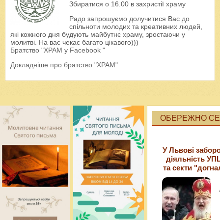
Збиратися о 16.00 в захристії храму
Радо запрошуємо долучитися Вас до
спільноти молодих та креативних людей,
які кожного дня будують майбутнє храму, зростаючи у
молитві. На вас чекає багато цікавого)))
Братство "ХРАМ у Facebook "
Докладніше про братство "ХРАМ"
ОБЕРЕЖНО СЕК
У Львові забор
діяльність УП
та секти "догна