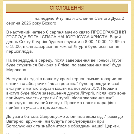
ОГОЛОШЕННЯ
на неділю 9-ту після Зіслання Святого Духа 2
серпня 2026 року Божого
В наступний четвер 6 серпня маємо свято ПРЕОБРАЖЕННЯ
ГОСПОДА БОГА І СПАСА НАШОГО ІСУСА ХРИСТА. В цей
деннь Святу Літургію будемо служити о 8.00, 10.00, 12.99 та
о 18.00, після завершення кожної Літургії буде освячення
першоплодів.
На передодні, в середу, після завершення вечірньої Літургії
буде служитися Вечірня з Літією, по завершення якої буде
Мированя
Наступної неділі в нашому храмі тернопільське товариство
сліпих і слабозрячих "Біла тростина" буде проводити свої
виступи з метою зібрати кошти на потреби ЗСУ. Перший
виступ буде після завершення другої Літургії, після чого вони
приймуть участь у третій Літургії, після звершення якої
проведуть наступний виступ. Просимо наших парафіян
прийняти участь в цих заходах.
До уваги батьків. Запрошуємо хлопчиків віком від 7 років до
Вівтарної дружини, які будуть прислуговувати при
Богослужіннях та знайомитися з обрядами нашої Церкви.