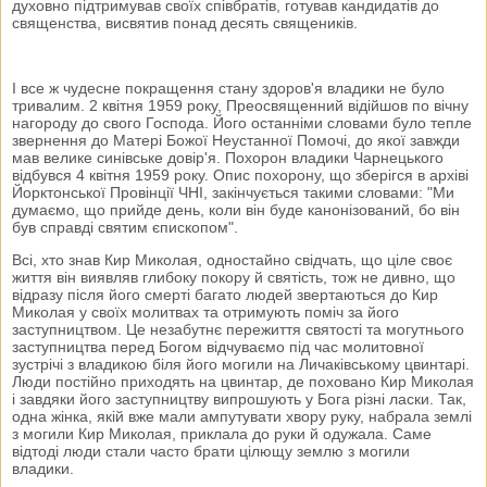
духовно підтримував своїх співбратів, готував кандидатів до
священства, висвятив понад десять священиків.
І все ж чудесне покращення стану здоров'я владики не було
тривалим. 2 квітня 1959 року, Преосвященний відійшов по вічну
нагороду до свого Господа. Його останніми словами було тепле
звернення до Матері Божої Неустанної Помочі, до якої завжди
мав велике синівське довір'я. Похорон владики Чарнецького
відбувся 4 квітня 1959 року. Опис похорону, що зберігся в архіві
Йорктонської Провінції ЧНІ, закінчується такими словами: "Ми
думаємо, що прийде день, коли він буде канонізований, бо він
був справді святим єпископом".
Всі, хто знав Кир Миколая, одностайно свідчать, що ціле своє
життя він виявляв глибоку покору й святість, тож не дивно, що
відразу після його смерті багато людей звертаються до Кир
Миколая у своїх молитвах та отримують поміч за його
заступництвом. Це незабутнє пережиття святості та могутнього
заступництва перед Богом відчуваємо під час молитовної
зустрічі з владикою біля його могили на Личаківському цвинтарі.
Люди постійно приходять на цвинтар, де поховано Кир Миколая
і завдяки його заступництву випрошують у Бога різні ласки. Так,
одна жінка, якій вже мали ампутувати хвору руку, набрала землі
з могили Кир Миколая, приклала до руки й одужала. Саме
відтоді люди стали часто брати цілющу землю з могили
владики.