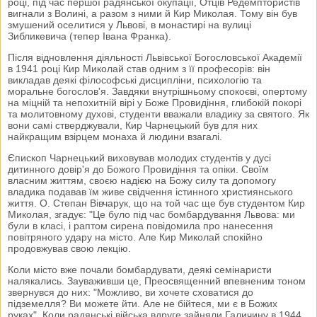
році, під час першої радянської окупації, Отців Редемптористів
вигнали з Волині, а разом з ними й Кир Миколая. Тому він був
змушений оселитися у Львові, в монастирі на вулиці
Зибликевича (тепер Івана Франка).
Після відновлення діяльності Львівської Богословської Академії
в 1941 році Кир Миколай став одним з її професорів: він
викладав деякі філософські дисципліни, психологію та
моральне богослов'я. Завдяки внутрішньому спокоєві, опертому
на міцній та непохитній вірі у Боже Провидіння, глибокій покорі
та молитовному духові, студенти вважали владику за святого. Як
вони самі стверджували, Кир Чарнецький був для них
найкращим взірцем монаха й людини взагалі.
Єпископ Чарнецький виховував молодих студентів у дусі
дитинного довір'я до Божого Провидіння та опіки. Своїм
власним життям, своєю надією на Божу силу та допомогу
владика подавав їм живе свідчення істинного християнського
життя. О. Степан Вівчарук, що на той час ще був студентом Кир
Миколая, згадує: "Це було під час бомбардування Львова: ми
були в класі, і раптом сирена повідомила про нанесення
повітряного удару на місто. Але Кир Миколай спокійно
продовжував свою лекцію.
Коли місто вже почали бомбардувати, деякі семінаристи
налякались. Зауваживши це, Преосвященний впевненим тоном
звернувся до них: "Можливо, ви хочете сховатися до
підземелля? Ви можете йти. Але не бійтеся, ми є в Божих
руках". Коли радянські війська вдруге зайняли Галичину в 1944