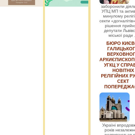
заборонили діяль
УПЦ МП та актив
минулому релігі
секти «догналітів»
рішення прийн
депутати Львівс
міської ради
БЮРО КИЄВ
ГАЛИЦЬКО
ВЕРХОВНО
АРХИЄПИСКОП
УГКЦ У СПРА
НОВІТНІХ
РЕЛІГІЙНИХ РУ
СЕКТ
ПОПЕРЕДЖ
Україні впродовж
років незалежн
розвиваються р