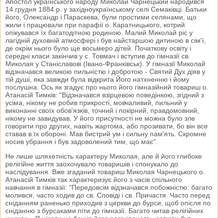
Апостол українського народу Миколай Чарнецький народився
14 грудня 1884 р. у західноукраїнському селі Семаківці. Батьки
його, Олександр і Параскева, були простими селянами, що
жили і працювали при парафії о. Каратницького, котрий
опікувався їх багатодітною родиною. Малий Миколай ріс у
лагідній духовній атмосфері і був найстаршою дитиною в сім'ї,
де окрім нього було ще восьмеро дітей. Початкову освіту і
середні класи закінчив у с. Товмач і вступив до гімназії св.
Миколая у Станіславові (Івано-Франківськ). У гімназії Миколай
відзначався великою пильністю і добротою - Святий Дух діяв у
тій душі, яка завжди була відкрита Його натхненню і йому
послушна. Ось як згадує про нього його гімназійний товариш о.
Атанасій Тимків: "Відзначався взірцевою поведінкою, згідний з
усіма, нікому не робив прикрості, мовчаливий, пильний у
виконанні своїх обов'язків, точний і покірний, правдомовний,
нікому не завидував. У його присутності не можна було зле
говорити про других, навіть жартома, або прозивати, бо він все
ставав в їх обороні. Мав бистрий ум і сильну пам'ять. Скромне
носив убрання і був задоволений тим, що має".
Не лише шляхетність характеру Миколая, але й його глибоке
релігійне життя заохочувало товаришів і спонукало до
наслідування. Вже згаданий товариш Миколая Чарнецького о.
Атанасій Тимків так характеризує його з часів спільного
навчання в гімназії: "Передовсім відзначався побожністю: багато
молився, часто ходив до св. Сповіді і св. Причастя. Часто перед
сніданням раненько приходив з церкви до бурси, щоб опісля по
сніданню з бурсаками піти до гімназії. Багато читав релігійних