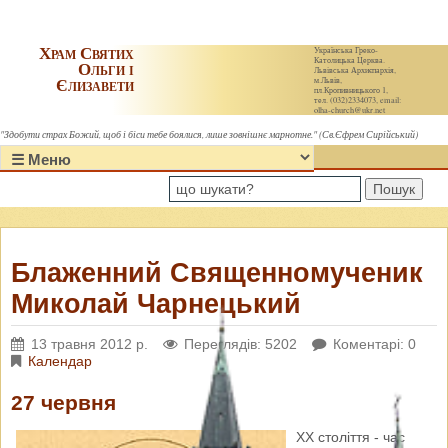
Храм Святих
Українська Греко-
Католицька Церква.
Ольги і
Львівська Архиєпархія,
Єлизавети
м.Львів,
пл.Кропивницького 1,
тел. (032)2334073, email:
olha-church@ukr.net
"Здобути страх Божий, щоб і біси тебе боялися, лише зовнішнє марнотне." (Св.Єфрем Сирійський)
Пошук
Блаженний Священномученик
Миколай Чарнецький
13 травня 2012 р.
Переглядів: 5202
Коментарі: 0
Календар
27 червня
ХХ століття - час