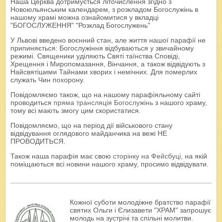
Наша Церква дотримується літочислення згідно з
Новоюльянським календарем, з розкладом Богослужінь в
нашому храмі можна ознайомитися у вкладці
"БОГОСЛУЖЕННЯ" "Розклад Богослужень"
У Львові введено воєнний стан, але життя нашої парафії не
припиняється: Богослужіння відбуваються у звичайному
режимі. Священики уділяють Святі таїнства Сповіді,
Хрещення і Миропомазання, Вінчання, а також відвідують з
Найсвятішими Тайнами хворих і немічних. Для померлих
служать Чин похорону.
Повідомляємо також, що на нашому парафіяльному сайті
проводиться
пряма трансляція Богослужінь
з нашого храму,
тому всі мають змогу цим скористатися.
Повідомляємо, що на період дії військового стану
відвідування оглядового майданчика на вежі НЕ
ПРОВОДИТЬСЯ.
Також наша парафія має свою
сторінку на Фейсбуці
, на якій
поміщаються всі новини нашого храму, просимо відвідувати.
Кожної суботи молодіжне братство парафії
святих Ольги і Єлизавети "ХРАМ" запрошує
молодь на зустрічі та спільні молитви.