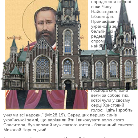
народження східної
вітки Чину
Найсвятішого
Ізбавителя.
Прийшовши на
українські землі,
бельгійські
редемптористи
спромоглися на
найбільше - вони
змогли стати
частинкою народу,
змогли влитися в
його культуру,
ментальність, та, що
найважливіше, у його
східну духовність.
Палаючи духом за
Господа сил, вони
вели за собою тих,
котрі чули у своєму
серці Христовий
голос: "Ідіть і зробіть
учнями всі народи." (Мт.28,19). Серед цих перших синів
української землі, що вирішили йти і виконувати волю свого
Спасителя, був великий муж святого життя - блаженний єпископ
Миколай Чарнецький.