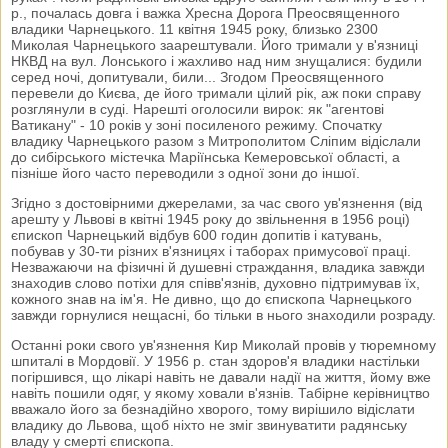
р., почалась довга і важка Хресна Дорога Преосвященного
владики Чарнецького. 11 квітня 1945 року, близько 2300
Миколая Чарнецького заарештували. Його тримали у в'язниці
НКВД на вул. Лонського і жахливо над ним знущалися: будили
серед ночі, допитували, били... Згодом Преосвященного
перевели до Києва, де його тримали цілий рік, аж поки справу
розглянули в суді. Нарешті оголосили вирок: як "агентові
Ватикану" - 10 років у зоні посиленого режиму. Спочатку
владику Чарнецького разом з Митрополитом Сліпим відіслали
до сибірського містечка Маріїнська Кемеровської області, а
пізніше його часто переводили з одної зони до іншої.
Згідно з достовірними джерелами, за час свого ув'язнення (від
арешту у Львові в квітні 1945 року до звільнення в 1956 році)
єпископ Чарнецький відбув 600 годин допитів і катувань,
побував у 30-ти різних в'язницях і таборах примусової праці.
Незважаючи на фізичні й душевні страждання, владика завжди
знаходив слово потіхи для співв'язнів, духовно підтримував їх,
кожного знав на ім'я. Не дивно, що до єпископа Чарнецького
завжди горнулися нещасні, бо тільки в нього знаходили розраду.
Останні роки свого ув'язнення Кир Миколай провів у тюремному
шпиталі в Мордовії. У 1956 р. стан здоров'я владики настільки
погіршився, що лікарі навіть не давали надії на життя, йому вже
навіть пошили одяг, у якому ховали в'язнів. Табірне керівництво
вважало його за безнадійно хворого, тому вирішило відіслати
владику до Львова, щоб ніхто не зміг звинуватити радянську
владу у смерті єпископа.