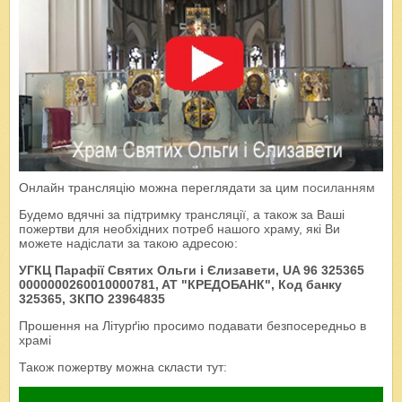
Онлайн трансляцію можна переглядати за цим
посиланням
Будемо вдячні за підтримку трансляції, а також за Ваші
пожертви для необхідних потреб нашого храму, які Ви
можете надіслати за такою адресою:
УГКЦ Парафії Святих Ольги і Єлизавети, UA 96 325365
0000000260010000781, AT "КРЕДОБАНК", Код банку
325365, ЗКПО 23964835
Прошення на Літурґію просимо подавати безпосередньо в
храмі
Також пожертву можна скласти тут: