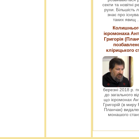
секти та новітні ре
рухи. Більшість 
знає про існув
таких явищ
.
Колишньог
ієромонаха Ант
Григорія (План
позбавлен
клірицького с
березні 2018 р. 
до загального ві
що ієромонах Ант
Григорій (в миру
Планчак) видален
монашого ста