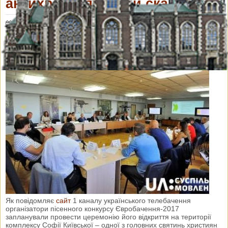
антихристиянський скандал
22 вересня 2016 р.
Переглядів: 3045
Коментарі: 0
Як повідомляє
сайт
1 каналу українського телебачення
організатори пісенного конкурсу Євробачення-2017
запланували провести церемонію його відкриття на території
комплексу Софії Київської – одної з головних святинь християн