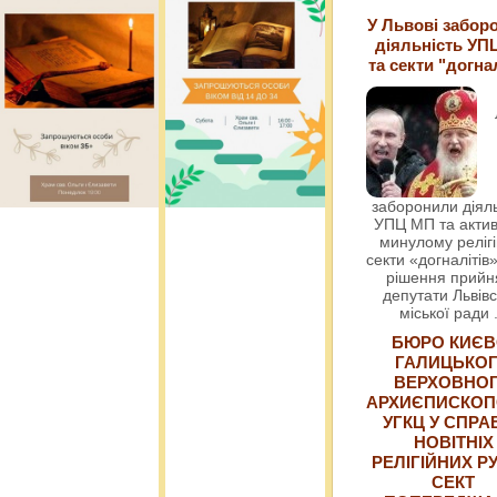
У Львові забор
діяльність УП
та секти "догна
заборонили діяль
УПЦ МП та актив
минулому релігі
секти «догналітів»
рішення прийн
депутати Львівс
міської ради
БЮРО КИЄВ
ГАЛИЦЬКО
ВЕРХОВНО
АРХИЄПИСКОП
УГКЦ У СПРА
НОВІТНІХ
РЕЛІГІЙНИХ РУ
СЕКТ