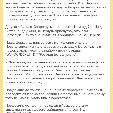
виступи з метою зібрати кошти на потреби ЗСУ. Перший
виступ буде після завершення другої Літургії, після чого вони
приймуть участь у третій Літургії, після звершення якої
проведуть наступний виступ. Просимо наших парафіян
прийняти участь в цих заходах.
До уваги батьків. Запрошуємо хлопчиків віком від 7 років до
Вівтарної дружини, які будуть прислуговувати при
Богослужіннях та знайомитися з обрядами нашої Церкви.
Наша Церква дотримується літочислення згідно з
Новоюльянським календарем, з розкладом Богослужінь в
нашому храмі можна ознайомитися у вкладці
"БОГОСЛУЖЕННЯ" "Розклад Богослужень"
У Львові введено воєнний стан, але життя нашої парафії не
припиняється: Богослужіння відбуваються у звичайному
режимі. Священики уділяють Святі таїнства Сповіді,
Хрещення і Миропомазання, Вінчання, а також відвідують з
Найсвятішими Тайнами хворих і немічних. Для померлих
служать Чин похорону.
Повідомляємо також, що на нашому парафіяльному сайті
проводиться
пряма трансляція Богослужінь
з нашого храму,
тому всі мають змогу цим скористатися.
Повідомляємо, що на період дії військового стану
відвідування оглядового майданчика на вежі НЕ