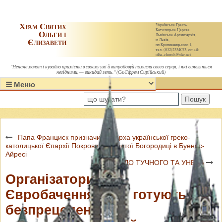
Храм Святих
Українська Греко-
Католицька Церква.
Ольги і
Львівська Архиєпархія,
Єлизавети
м.Львів,
пл.Кропивницького 1,
тел. (032)2334073, email:
olha-church@ukr.net
"Неначе молот і кувадло примісти в своєму умі й випробовуй помисли свого серця, і які виявляться
негідними, — викидай геть." (Св.Єфрем Сирійський)
Пошук
Папа Франциск призначив Єпарха української греко-
католицької Єпархії Покрови Пресвятої Богородиці в Буенос-
Айресі
ПРОЩА ДО ТУЧНОГО ТА УНЕВА
Організатори
Євробачення-2017 готують
безпрецедентний