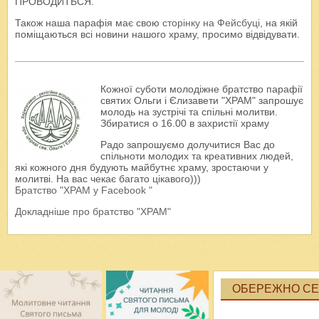
ПРОВОДИТЬСЯ.
Також наша парафія має свою
сторінку на Фейсбуці
, на якій
поміщаються всі новини нашого храму, просимо відвідувати.
Кожної суботи молодіжне братство парафії
святих Ольги і Єлизавети "ХРАМ" запрошує
молодь на зустрічі та спільні молитви.
Збиратися о 16.00 в захристії храму
Радо запрошуємо долучитися Вас до
спільноти молодих та креативних людей,
які кожного дня будують майбутнє храму, зростаючи у
молитві. На вас чекає багато цікавого)))
Братство "ХРАМ у Facebook "
Докладніше про братство "ХРАМ"
ОБЕРЕЖНО СЕК