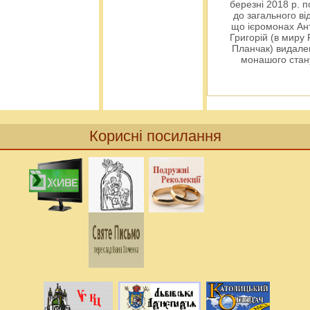
березні 2018 р. 
до загального ві
що ієромонах Ант
Григорій (в миру
Планчак) видален
монашого ста
Корисні посилання