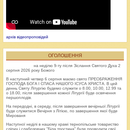
архів відеопроповідей
ОГОЛОШЕННЯ
на неділю 9-ту після Зіслання Святого Духа 2
серпня 2026 року Божого
В наступний четвер 6 серпня маємо свято ПРЕОБРАЖЕННЯ
ГОСПОДА БОГА І СПАСА НАШОГО ІСУСА ХРИСТА. В цей
деннь Святу Літургію будемо служити о 8.00, 10.00, 12.99 та
о 18.00, після завершення кожної Літургії буде освячення
першоплодів.
На передодні, в середу, після завершення вечірньої Літургії
буде служитися Вечірня з Літією, по завершення якої буде
Мированя
Наступної неділі в нашому храмі тернопільське товариство
сліпих і слабозрячих "Біла тростина" буде проводити свої