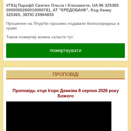
УГКЦ Парафії Святих Ольги і Єлизавети, UA 96 325365
0000000260010000781, AT "КРЕДОБАНК", Код банку
325365, ЗКПО 23964835
Прошення на Літурґію просимо подавати безпосередньо в
храмі
Також пожертву можна скласти тут:
пожертвувати
ПРОПОВІДІ
Проповідь отця Ігоря Демківа 8 серпня 2026 року
Божого