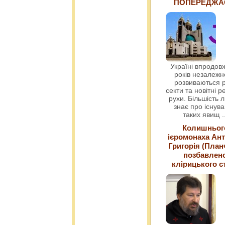
ПОПЕРЕДЖ
Україні впродовж
років незалежн
розвиваються р
секти та новітні ре
рухи. Більшість 
знає про існув
таких явищ
.
Колишньог
ієромонаха Ант
Григорія (План
позбавлен
клірицького с