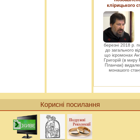
клірицького с
березні 2018 р. 
до загального ві
що ієромонах Ант
Григорій (в миру
Планчак) видален
монашого ста
Корисні посилання