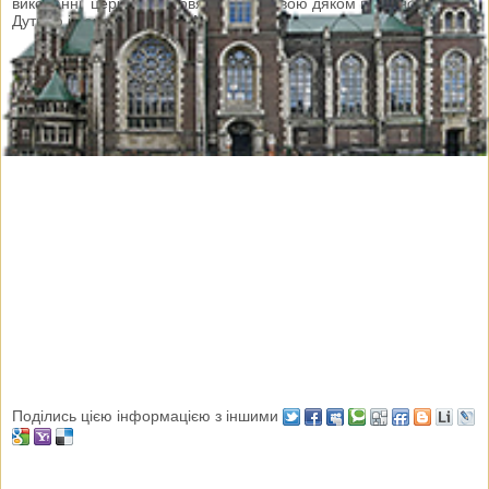
виконанні церковно-словянською мовою дяком п. Іваном
Дуткою і парафіянкою п. Мар'яною.
Поділись цією інформацією з іншими