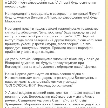
о 18.00, після завершення кожної Літургії буде освячення
першоплодів.
На передодні, в середу, після завершення вечірньої Літургії
буде служитися Вечірня з Літією, по завершення якої буде
Мированя
Наступної неділі в нашому храмі тернопільське товариство
сліпих і слабозрячих "Біла тростина" буде проводити свої
виступи з метою зібрати кошти на потреби ЗСУ. Перший
виступ буде після завершення другої Літургії, після чого вони
приймуть участь у третій Літургії, після звершення якої
проведуть наступний виступ. Просимо наших парафіян
прийняти участь в цих заходах.
До уваги батьків. Запрошуємо хлопчиків віком від 7 років до
Вівтарної дружини, які будуть прислуговувати при
Богослужіннях та знайомитися з обрядами нашої Церкви.
Наша Церква дотримується літочислення згідно з
Новоюльянським календарем, з розкладом Богослужінь в
нашому храмі можна ознайомитися у вкладці
"БОГОСЛУЖЕННЯ" "Розклад Богослужень"
У Львові введено воєнний стан, але життя нашої парафії не
припиняється: Богослужіння відбуваються у звичайному
режимі. Священики уділяють Святі таїнства Сповіді,
Хрещення і Миропомазання, Вінчання, а також відвідують з