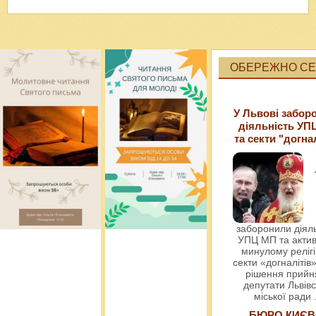
ОБЕРЕЖНО СЕК
У Львові забор
діяльність УП
та секти "догна
заборонили діяль
УПЦ МП та актив
минулому релігі
секти «догналітів»
рішення прийн
депутати Львівс
міської ради
БЮРО КИЄВ