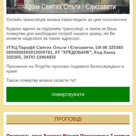
Онлайн трансляцію можна переглядати за цим
посиланням
Будемо вдячні за підтримку трансляції, а також за Ваші
пожертви для необхідних потреб нашого храму, які Ви
можете надіслати за такою адресою:
УГКЦ Парафії Святих Ольги і Єлизавети, UA 96 325365
0000000260010000781, AT "КРЕДОБАНК", Код банку
325365, ЗКПО 23964835
Прошення на Літурґію просимо подавати безпосередньо в
храмі
Також пожертву можна скласти тут:
пожертвувати
ПРОПОВІДІ
Проповідь отця Доктора Віталія Протасевича 7 серпня