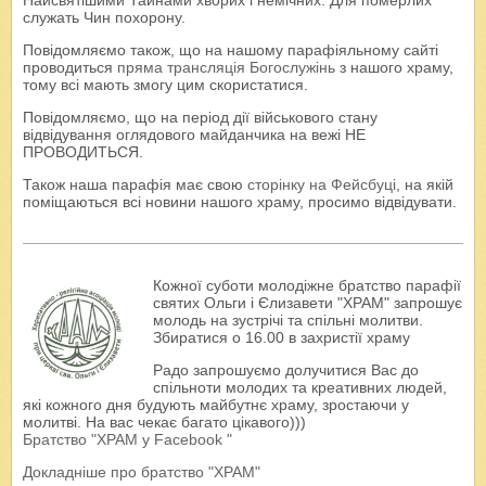
Найсвятішими Тайнами хворих і немічних. Для померлих
служать Чин похорону.
Повідомляємо також, що на нашому парафіяльному сайті
проводиться
пряма трансляція Богослужінь
з нашого храму,
тому всі мають змогу цим скористатися.
Повідомляємо, що на період дії військового стану
відвідування оглядового майданчика на вежі НЕ
ПРОВОДИТЬСЯ.
Також наша парафія має свою
сторінку на Фейсбуці
, на якій
поміщаються всі новини нашого храму, просимо відвідувати.
Кожної суботи молодіжне братство парафії
святих Ольги і Єлизавети "ХРАМ" запрошує
молодь на зустрічі та спільні молитви.
Збиратися о 16.00 в захристії храму
Радо запрошуємо долучитися Вас до
спільноти молодих та креативних людей,
які кожного дня будують майбутнє храму, зростаючи у
молитві. На вас чекає багато цікавого)))
Братство "ХРАМ у Facebook "
Докладніше про братство "ХРАМ"