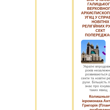
ГАЛИЦЬКО
ВЕРХОВНО
АРХИЄПИСКОП
УГКЦ У СПРА
НОВІТНІХ
РЕЛІГІЙНИХ РУ
СЕКТ
ПОПЕРЕДЖ
Україні впродовж
років незалежн
розвиваються р
секти та новітні ре
рухи. Більшість 
знає про існув
таких явищ
.
Колишньог
ієромонаха Ант
Григорія (План
позбавлен