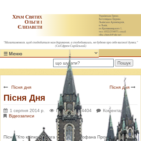
Храм Святих
Українська Греко-
Католицька Церква.
Ольги і
Львівська Архиєпархія,
Єлизавети
м.Львів,
пл.Кропивницького 1,
тел. (032)2334073, email:
olha-church@ukr.net
"Молитимемося, щоб сподобитися нам дарування, а сподобившись, не будемо про себе високої думки."
(Св.Єфрем Сирійський)
Пошук
Пісня дня
Пісня дня
Пісня Дня
1 серпня 2014 р.
Переглядів: 4404
Коментарі: 0
Відеозаписи
Пісня "Кто кріпко на Бога упова" о. Феофана Прокоповича у