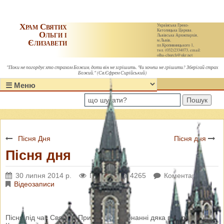
Храм Святих
Українська Греко-
Католицька Церква.
Ольги і
Львівська Архиєпархія,
Єлизавети
м.Львів,
пл.Кропивницького 1,
тел. (032)2334073, email:
olha-church@ukr.net
"Поки не погордує хто страхом Божим, доти він не згрішить. Чи хочеш не грішити? Зберігай страх
Божий." (Св.Єфрем Сирійський)
Пошук
Пісня Дня
Пісня дня
Пісня дня
30 липня 2014 р.
Переглядів: 4265
Коментарі: 0
Відеозаписи
Пісня під час Святого Причастя у виконанні дяка п.Тараса