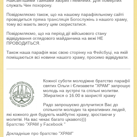
Найсвятішими Тайнами хворих і немічних. Для померлих
служать Чин похорону.
Повідомляємо також, що на нашому парафіяльному сайті
проводиться
пряма трансляція Богослужінь
з нашого храму,
тому всі мають змогу цим скористатися.
Повідомляємо, що на період дії військового стану
відвідування оглядового майданчика на вежі НЕ
ПРОВОДИТЬСЯ.
Також наша парафія має свою
сторінку на Фейсбуці
, на якій
поміщаються всі новини нашого храму, просимо відвідувати.
Кожної суботи молодіжне братство парафії
святих Ольги і Єлизавети "ХРАМ" запрошує
молодь на зустрічі та спільні молитви.
Збиратися о 16.00 в захристії храму
Радо запрошуємо долучитися Вас до
спільноти молодих та креативних людей,
які кожного дня будують майбутнє храму, зростаючи у
молитві. На вас чекає багато цікавого)))
Братство "ХРАМ у Facebook "
Докладніше про братство "ХРАМ"