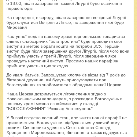
о 18.00, після завершення кожної Літургії буде освячення
першоплодів.
На передодні, в середу, після завершення вечірньої Літургії
буде служитися Вечірня з Літією, по завершення якої буде
Мированя
Наступної неділі в нашому храмі тернопільське товариство
сліпих і слабозрячих "Біла тростина" буде проводити свої
виступи з метою зібрати кошти на потреби ЗСУ. Перший
виступ буде після завершення другої Літургії, після чого вони
приймуть участь у третій Літургії, після звершення якої
проведуть наступний виступ. Просимо наших парафіян
прийняти участь в цих заходах.
До уваги батьків. Запрошуємо хлопчиків віком від 7 років до
Вівтарної дружини, які будуть прислуговувати при
Богослужіннях та знайомитися з обрядами нашої Церкви.
Наша Церква дотримується літочислення згідно з
Новоюльянським календарем, з розкладом Богослужінь в
нашому храмі можна ознайомитися у вкладці
"БОГОСЛУЖЕННЯ" "Розклад Богослужень"
У Львові введено воєнний стан, але життя нашої парафії не
припиняється: Богослужіння відбуваються у звичайному
режимі. Священики уділяють Святі таїнства Сповіді,
Хрещення і Миропомазання, Вінчання, а також відвідують з