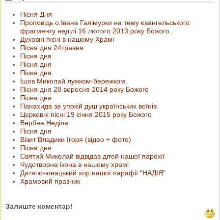
Пісня Дня
Проповідь о.Івана Галімурки на тему євангельського
фрагменту неділі 16 лютого 2013 року Божого.
Духовні пісні в нашому Храмі
Пісня дня 24травня
Пісня дня
Пісня дня
Пісня дня
Ішов Миколай лужком-бережком.
Пісня дня 28 вересня 2014 року Божого
Пісня дня
Панахида за упокій душ українських воїнів
Церковні пісні 19 січня 2015 року Божого
Вербна Неділя
Пісня дня
Візит Владики Ігоря (відео + фото)
Пісня дня
Святий Миколай відвідав дітей нашої парохії
Чудотворна ікона в нашому храмі
Дитячо-юнацький хор нашої парафії "НАДІЯ"
Храмовий празник
Залиште коментар!