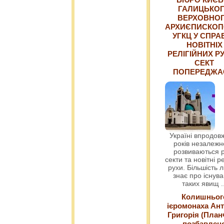
ГАЛИЦЬКО
ВЕРХОВНО
АРХИЄПИСКОП
УГКЦ У СПРА
НОВІТНІХ
РЕЛІГІЙНИХ РУ
СЕКТ
ПОПЕРЕДЖ
Україні впродовж
років незалежн
розвиваються р
секти та новітні ре
рухи. Більшість 
знає про існув
таких явищ
.
Колишньог
ієромонаха Ант
Григорія (План
позбавлен