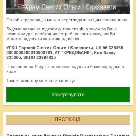
Онлайн трансляцію можна переглядати за цим
посиланням
Будемо вдячні за підтримку трансляції, а також за Ваші
пожертви для необхідних потреб нашого храму, які Ви
можете надіслати за такою адресою:
УГКЦ Парафії Святих Ольги і Єлизавети, UA 96 325365
0000000260010000781, AT "КРЕДОБАНК", Код банку
325365, ЗКПО 23964835
Прошення на Літурґію просимо подавати безпосередньо в
храмі
Також пожертву можна скласти тут:
пожертвувати
ПРОПОВІДІ