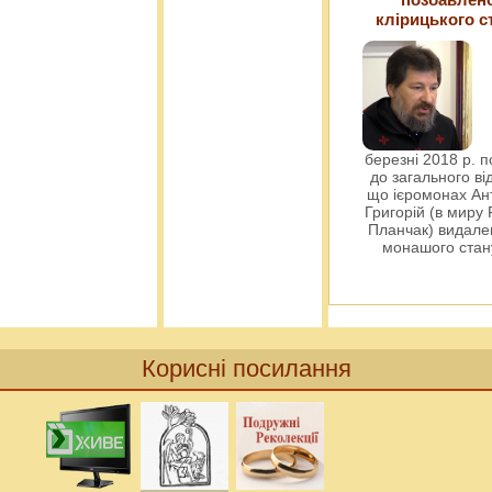
клірицького с
березні 2018 р. 
до загального ві
що ієромонах Ант
Григорій (в миру
Планчак) видален
монашого ста
Корисні посилання