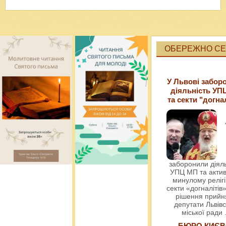
ОБЕРЕЖНО СЕК
У Львові забор
діяльність УП
та секти "догна
заборонили діяль
УПЦ МП та актив
минулому релігі
секти «догналітів»
рішення прийн
депутати Львівс
міської ради
БЮРО КИЄВ