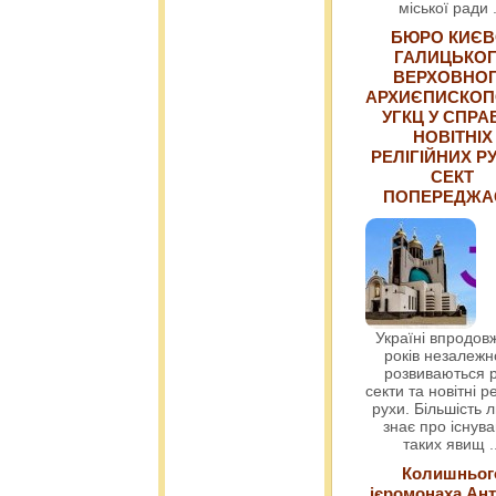
міської ради
БЮРО КИЄВ
ГАЛИЦЬКО
ВЕРХОВНО
АРХИЄПИСКОП
УГКЦ У СПРА
НОВІТНІХ
РЕЛІГІЙНИХ РУ
СЕКТ
ПОПЕРЕДЖ
Україні впродовж
років незалежн
розвиваються р
секти та новітні ре
рухи. Більшість 
знає про існув
таких явищ
.
Колишньог
ієромонаха Ант