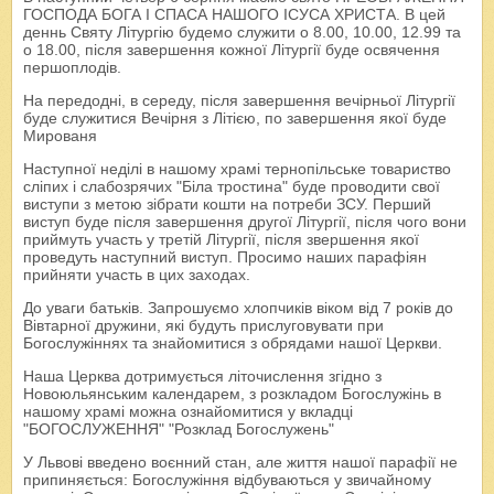
ГОСПОДА БОГА І СПАСА НАШОГО ІСУСА ХРИСТА. В цей
деннь Святу Літургію будемо служити о 8.00, 10.00, 12.99 та
о 18.00, після завершення кожної Літургії буде освячення
першоплодів.
На передодні, в середу, після завершення вечірньої Літургії
буде служитися Вечірня з Літією, по завершення якої буде
Мированя
Наступної неділі в нашому храмі тернопільське товариство
сліпих і слабозрячих "Біла тростина" буде проводити свої
виступи з метою зібрати кошти на потреби ЗСУ. Перший
виступ буде після завершення другої Літургії, після чого вони
приймуть участь у третій Літургії, після звершення якої
проведуть наступний виступ. Просимо наших парафіян
прийняти участь в цих заходах.
До уваги батьків. Запрошуємо хлопчиків віком від 7 років до
Вівтарної дружини, які будуть прислуговувати при
Богослужіннях та знайомитися з обрядами нашої Церкви.
Наша Церква дотримується літочислення згідно з
Новоюльянським календарем, з розкладом Богослужінь в
нашому храмі можна ознайомитися у вкладці
"БОГОСЛУЖЕННЯ" "Розклад Богослужень"
У Львові введено воєнний стан, але життя нашої парафії не
припиняється: Богослужіння відбуваються у звичайному