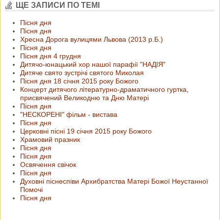
ЩЕ ЗАПИСИ ПО ТЕМІ
Пісня дня
Пісня дня
Хресна Дорога вулицями Львова (2013 р.Б.)
Пісня дня
Пісня дня 4 грудня
Дитячо-юнацький хор нашої парафії "НАДІЯ"
Дитяче свято зустрічі святого Миколая
Пісня дня 18 січня 2015 року Божого
Концерт дитячого літературно-драматичного гуртка,
присвячений Великодню та Дню Матері
Пісня дня
"НЕСКОРЕНІ" фільм - вистава
Пісня дня
Церковні пісні 19 січня 2015 року Божого
Храмовий празник
Пісня дня
Пісня дня
Освячення свічок
Пісня дня
Духовні піснеспіви Архибратства Матері Божої Неустанної
Помочі
Пісня дня