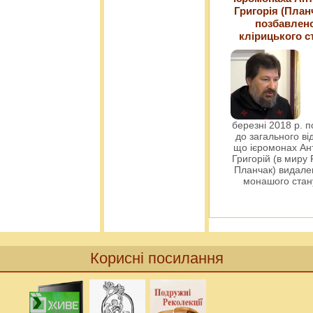
Григорія (План
позбавлен
клірицького с
березні 2018 р. 
до загального ві
що ієромонах Ант
Григорій (в миру
Планчак) видален
монашого ста
Корисні посилання