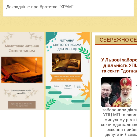
Докладніше про братство "ХРАМ"
ОБЕРЕЖНО СЕК
У Львові забор
діяльність УП
та секти "догна
заборонили діяль
УПЦ МП та актив
минулому релігі
секти «догналітів»
рішення прийн
депутати Львівс