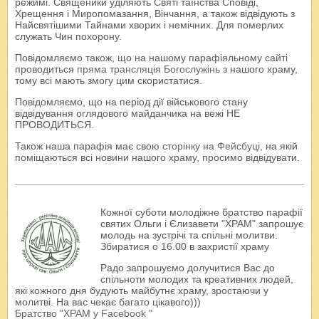
режимі. Священики уділяють Святі таїнства Сповіді,
Хрещення і Миропомазання, Вінчання, а також відвідують з
Найсвятішими Тайнами хворих і немічних. Для померлих
служать Чин похорону.
Повідомляємо також, що на нашому парафіяльному сайті
проводиться
пряма трансляція Богослужінь
з нашого храму,
тому всі мають змогу цим скористатися.
Повідомляємо, що на період дії військового стану
відвідування оглядового майданчика на вежі НЕ
ПРОВОДИТЬСЯ.
Також наша парафія має свою
сторінку на Фейсбуці
, на якій
поміщаються всі новини нашого храму, просимо відвідувати.
Кожної суботи молодіжне братство парафії
святих Ольги і Єлизавети "ХРАМ" запрошує
молодь на зустрічі та спільні молитви.
Збиратися о 16.00 в захристії храму
Радо запрошуємо долучитися Вас до
спільноти молодих та креативних людей,
які кожного дня будують майбутнє храму, зростаючи у
молитві. На вас чекає багато цікавого)))
Братство "ХРАМ у Facebook "