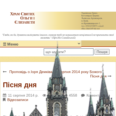
Храм Святих
Українська Греко-
Католицька Церква.
Ольги і
Львівська Архиєпархія,
Єлизавети
м.Львів,
пл.Кропивницького 1,
тел. (032)2334073, email:
olha-church@ukr.net
"Гляди, як би, думаючи вилікувати іншого, самому тобі не залишитися незціленим й не припинити своєї
молитви." (Прп.Ніл Синайський)
Пошук
Проповідь о.Іоря Демківа 12 серпня 2014 року Божого
Пісня дня
Пісня дня
11 серпня 2014 р.
Переглядів: 4558
Коментарі: 0
Відеозаписи