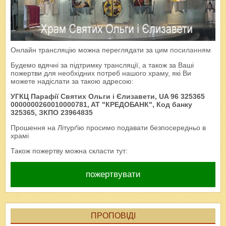
Онлайн трансляцію можна переглядати за цим
посиланням
Будемо вдячні за підтримку трансляції, а також за Ваші
пожертви для необхідних потреб нашого храму, які Ви
можете надіслати за такою адресою:
УГКЦ Парафії Святих Ольги і Єлизавети, UA 96 325365
0000000260010000781, AT "КРЕДОБАНК", Код банку
325365, ЗКПО 23964835
Прошення на Літурґію просимо подавати безпосередньо в
храмі
Також пожертву можна скласти тут:
пожертвувати
ПРОПОВІДІ