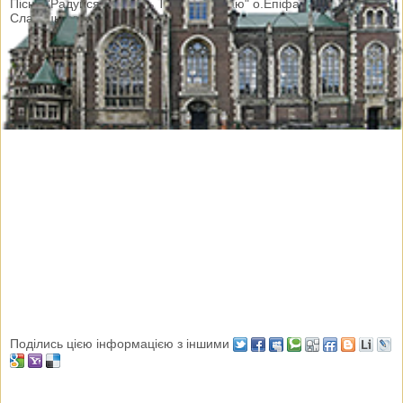
Пісня "Радуйся, радость Твою воспіваю" о.Епіфанія
Славицького у виконанні дяка п. Івана Дутки
Поділись цією інформацією з іншими