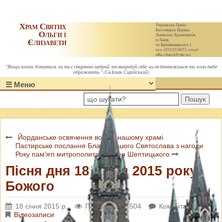
Храм Святих
Українська Греко-
Католицька Церква.
Ольги і
Львівська Архиєпархія,
Єлизавети
м.Львів,
пл.Кропивницького 1,
тел. (032)2334073, email:
olha-church@ukr.net
"Якщо хочеш дізнатися, чи ти є смиренно-мудрий, то випробуй себе, чи не бентежишся ти, коли тебе
ображають." (Св.Ісаак Сирійський)
Пошук
Йорданське освячення води в нашому храмі
Пастирське послання Блаженнішого Святослава з нагоди
Року пам'яті митрополита Андрея Шептицького
Пісня дня 18 січня 2015 року
Божого
18 січня 2015 р.
Переглядів: 4504
Коментарі: 0
Відеозаписи