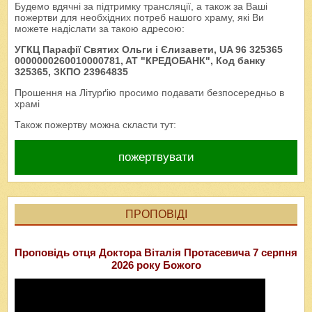
Будемо вдячні за підтримку трансляції, а також за Ваші
пожертви для необхідних потреб нашого храму, які Ви
можете надіслати за такою адресою:
УГКЦ Парафії Святих Ольги і Єлизавети, UA 96 325365
0000000260010000781, AT "КРЕДОБАНК", Код банку
325365, ЗКПО 23964835
Прошення на Літурґію просимо подавати безпосередньо в
храмі
Також пожертву можна скласти тут:
пожертвувати
ПРОПОВІДІ
Проповідь отця Доктора Віталія Протасевича 7 серпня
2026 року Божого