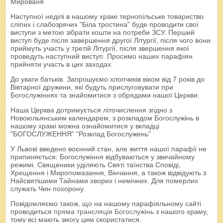
Мированя
Наступної неділі в нашому храмі тернопільське товариство
сліпих і слабозрячих "Біла тростина" буде проводити свої
виступи з метою зібрати кошти на потреби ЗСУ. Перший
виступ буде після завершення другої Літургії, після чого вони
приймуть участь у третій Літургії, після звершення якої
проведуть наступний виступ. Просимо наших парафіян
прийняти участь в цих заходах.
До уваги батьків. Запрошуємо хлопчиків віком від 7 років до
Вівтарної дружини, які будуть прислуговувати при
Богослужіннях та знайомитися з обрядами нашої Церкви.
Наша Церква дотримується літочислення згідно з
Новоюльянським календарем, з розкладом Богослужінь в
нашому храмі можна ознайомитися у вкладці
"БОГОСЛУЖЕННЯ" "Розклад Богослужень"
У Львові введено воєнний стан, але життя нашої парафії не
припиняється: Богослужіння відбуваються у звичайному
режимі. Священики уділяють Святі таїнства Сповіді,
Хрещення і Миропомазання, Вінчання, а також відвідують з
Найсвятішими Тайнами хворих і немічних. Для померлих
служать Чин похорону.
Повідомляємо також, що на нашому парафіяльному сайті
проводиться
пряма трансляція Богослужінь
з нашого храму,
тому всі мають змогу цим скористатися.