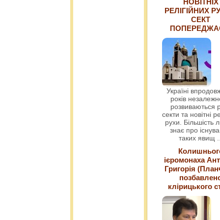
НОВІТНІХ
РЕЛІГІЙНИХ РУ
СЕКТ
ПОПЕРЕДЖ
Україні впродовж
років незалежн
розвиваються р
секти та новітні ре
рухи. Більшість 
знає про існув
таких явищ
.
Колишньог
ієромонаха Ант
Григорія (План
позбавлен
клірицького с