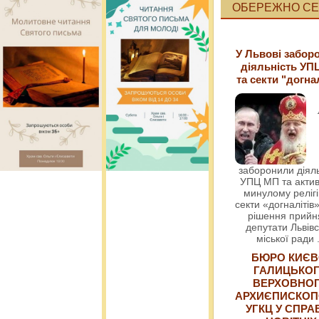
ОБЕРЕЖНО СЕК
У Львові забор
діяльність УП
та секти "догна
заборонили діяль
УПЦ МП та актив
минулому релігі
секти «догналітів»
рішення прийн
депутати Львівс
міської ради
БЮРО КИЄВ
ГАЛИЦЬКО
ВЕРХОВНО
АРХИЄПИСКОП
УГКЦ У СПРА