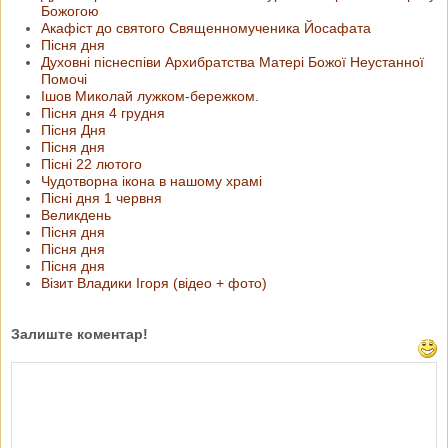
Божогою
Акафіст до святого Священномученика Йосафата
Пісня дня
Духовні піснеспіви Архибратства Матері Божої Неустанної
Помочі
Ішов Миколай лужком-бережком.
Пісня дня 4 грудня
Пісня Дня
Пісня дня
Пісні 22 лютого
Чудотворна ікона в нашому храмі
Пісні дня 1 червня
Великдень
Пісня дня
Пісня дня
Пісня дня
Візит Владики Ігоря (відео + фото)
Залиште коментар!