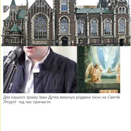
Дяк нашого храму Іван Дутка виконує різдвяні пісні на Святій
Літургії під час причастя.