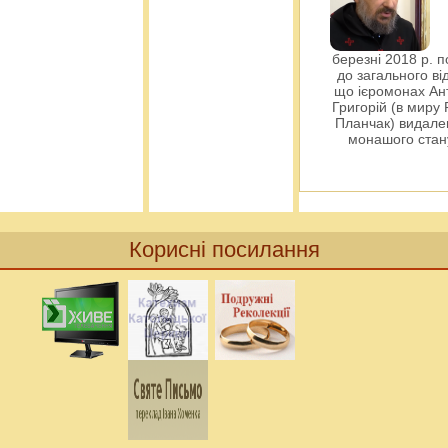
березні 2018 р. 
до загального ві
що ієромонах Ант
Григорій (в миру
Планчак) видален
монашого ста
Корисні посилання