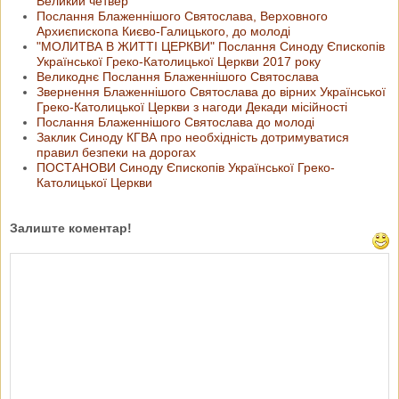
Великий четвер
Послання Блаженнішого Святослава, Верховного
Архиєпископа Києво-Галицького, до молоді
"МОЛИТВА В ЖИТТІ ЦЕРКВИ" Послання Синоду Єпископів
Української Греко-Католицької Церкви 2017 року
Великоднє Послання Блаженнішого Святослава
Звернення Блаженнішого Святослава до вірних Української
Греко-Католицької Церкви з нагоди Декади місійності
Послання Блаженнішого Святослава до молоді
Заклик Синоду КГВА про необхідність дотримуватися
правил безпеки на дорогах
ПОСТАНОВИ Синоду Єпископів Української Греко-
Католицької Церкви
Залиште коментар!