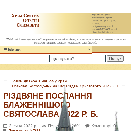
Храм Святих
Українська Греко-
Католицька Церква.
Ольги і
Львівська Архиєпархія,
Єлизавети
м.Львів,
пл.Кропивницького 1,
тел. (032)2334073, email:
olha-church@ukr.net
"Недбалий думає про те, щоб почути на молитві «амінь», а того, хто молиться тверезим умом, не
обтяжує тривала служба." (Св.Єфрем Сирійський)
Пошук
Новий диякон в нашому храмі
Розклад Богослужінь на час Різдва Христового 2022 Р. Б.
РІЗДВЯНЕ ПОСЛАННЯ
БЛАЖЕННІШОГО
СВЯТОСЛАВА 2022 Р. Б.
2 січня 2022 р.
Переглядів: 2601
Коментарі: 0
Документи УГКЦ