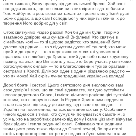
автентичного, Божу правду від диявольської брехні. Хай ваші
нащадки знають, що не тільки ви в них вірите і здатні бачити
їхнє майбутнє в реалізованих талантах і розквітлих у їхній душі
Божих дарах, а що сам Господь Бог у них вірить і кличе їх до
творення Його добрих діл у світі.
Отож святкуймо Різдво разом! Хоч би де ми були, творімо
взаємною довірою наш сучасний Вифлеєм! Хто святкує в
сімейному колі — то зі щирою радістю; хто змушений бути
далеко від рідних — то з відчуттям духовної єдності; хто може
прийти до храму — то з переживанням святої урочистості
празника та в любові до Христа, який дає себе нам як духовну
поживу на знак, що Він вірить у нас; хто бере участь у святкових
богослужіннях онлайн — то в благословенній тузі за братами і
сестрами в Христі. Ділімося одне з одним різдвяною радістю —
хто як може! Хай скрізь лунає традиційна українська коляда!
Дорогі брати і сестри! Цього святкового дня висловлюю вам
своє довір’я і вірю, що ви самі відчуваєте, як гідно зустрічати
новонародженого Спаса, і вмієте ділитися радістю цієї зустрічі з
кожним, хто є поруч із вами. Із Різдвом Христовим сердечно
вітаю вас усіх: від сходу до заходу, від півночі до півдня — в
Україні і на поселеннях, на всіх континентах світу. Особливим
чином єднаюся з тими, хто сумує чи почувається самотнім, з
усіма, хто на заробітках далеко від дому і саме цієї миті відчуває
брак рідних і тепла родинної оселі. Співчуваю тим родинам,
яким цього року тяжко сідати до Святої вечері, бо при столі
стоїть порожнє крісло, котре ще недавно було місцем тата чи