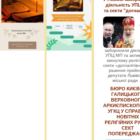
діяльність УП
та секти "догна
заборонили діяль
УПЦ МП та актив
минулому релігі
секти «догналітів»
рішення прийн
депутати Львівс
міської ради
БЮРО КИЄВ
ГАЛИЦЬКО
ВЕРХОВНО
АРХИЄПИСКОП
УГКЦ У СПРА
НОВІТНІХ
РЕЛІГІЙНИХ РУ
СЕКТ
ПОПЕРЕДЖ