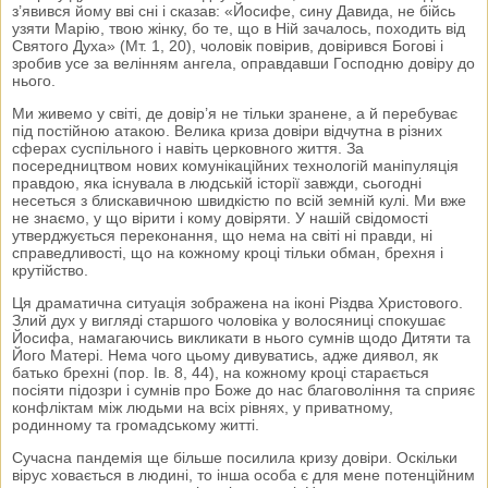
з’явився йому вві сні і сказав: «Йосифе, сину Давида, не бійсь
узяти Марію, твою жінку, бо те, що в Ній зачалось, походить від
Святого Духа» (Мт. 1, 20), чоловік повірив, довірився Богові і
зробив усе за велінням ангела, оправдавши Господню довіру до
нього.
Ми живемо у світі, де довір’я не тільки зранене, а й перебуває
під постійною атакою. Велика криза довіри відчутна в різних
сферах суспільного і навіть церковного життя. За
посередництвом нових комунікаційних технологій маніпуляція
правдою, яка існувала в людській історії завжди, сьогодні
несеться з блискавичною швидкістю по всій земній кулі. Ми вже
не знаємо, у що вірити і кому довіряти. У нашій свідомості
утверджується переконання, що нема на світі ні правди, ні
справедливості, що на кожному кроці тільки обман, брехня і
крутійство.
Ця драматична ситуація зображена на іконі Різдва Христового.
Злий дух у вигляді старшого чоловіка у волосяниці спокушає
Йосифа, намагаючись викликати в нього сумнів щодо Дитяти та
Його Матері. Нема чого цьому дивуватись, адже диявол, як
батько брехні (пор. Ів. 8, 44), на кожному кроці старається
посіяти підозри і сумнів про Боже до нас благовоління та сприяє
конфліктам між людьми на всіх рівнях, у приватному,
родинному та громадському житті.
Сучасна пандемія ще більше посилила кризу довіри. Оскільки
вірус ховається в людині, то інша особа є для мене потенційним