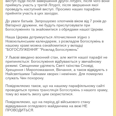
виступ буде після завершення другої Літургії, після чого вони
приймуть участь у третій Літургії, після звершення якої
проведуть наступний виступ. Просимо наших парафіян
прийняти участь в цих заходах.
До уваги батьків. Запрошуємо хлопчиків віком від 7 років до
Вівтарної дружини, які будуть прислуговувати при
Богослужіннях та знайомитися з обрядами нашої Церкви.
Наша Церква дотримується літочислення згідно з
Новоюльянським календарем, з розкладом Богослужінь в
нашому храмі можна ознайомитися у вкладці
"БОГОСЛУЖЕННЯ" "Розклад Богослужень"
У Львові введено воєнний стан, але життя нашої парафії не
припиняється: Богослужіння відбуваються у звичайному
режимі. Священики уділяють Святі таїнства Сповіді,
Хрещення і Миропомазання, Вінчання, а також відвідують з
Найсвятішими Тайнами хворих і немічних. Для померлих
служать Чин похорону.
Повідомляємо також, що на нашому парафіяльному сайті
проводиться
пряма трансляція Богослужінь
з нашого храму,
тому всі мають змогу цим скористатися.
Повідомляємо, що на період дії військового стану
відвідування оглядового майданчика на вежі НЕ
ПРОВОДИТЬСЯ.