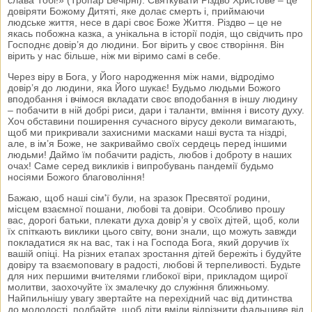
довіряти Божому Дитяті, яке долає смерть і, приймаючи
людське життя, несе в дарі своє Боже Життя. Різдво – це не
якась побожна казка, а унікальна в історії подія, що свідчить про
Господнє довір’я до людини. Бог вірить у своє створіння. Він
вірить у нас більше, ніж ми віримо самі в себе.
Через віру в Бога, у Його народження між нами, відродімо
довір’я до людини, яка Його шукає! Будьмо людьми Божого
вподобання і вчімося вкладати своє вподобання в іншу людину
– побачити в ній добрі риси, дари і таланти, вміння і висоту духу.
Хоч обставини поширення сучасного вірусу деколи вимагають,
щоб ми прикривали захисними масками наші вуста та ніздрі,
але, в ім’я Боже, не закриваймо своїх сердець перед іншими
людьми! Даймо їм побачити радість, любов і доброту в наших
очах! Саме серед викликів і випробувань пандемії будьмо
носіями Божого благовоління!
Бажаю, щоб наші сім'ї були, на зразок Пресвятої родини,
місцем взаємної пошани, любові та довіри. Особливо прошу
вас, дорогі батьки, плекати духа довір’я у своїх дітей, щоб, коли
їх спіткають виклики цього світу, вони знали, що можуть завжди
покладатися як на вас, так і на Господа Бога, який доручив їх
вашій опіці. На різних етапах зростання дітей бережіть і будуйте
довіру та взаємоповагу в радості, любові й терпеливості. Будьте
для них першими вчителями глибокої віри, прикладом щирої
молитви, заохочуйте їх змалечку до служіння ближньому.
Найпильнішу увагу звертайте на перехідний час від дитинства
до молодості, подбайте, щоб діти вміли відрізнити фальшиве від