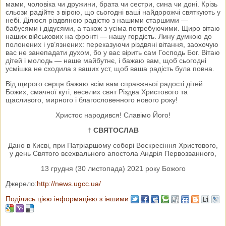
мами, чоловіка чи дружини, брата чи сестри, сина чи доні. Крізь
сльози радійте з вірою, що сьогодні ваші найдорожчі святкують у
небі. Ділюся різдвяною радістю з нашими старшими —
бабусями і дідусями, а також з усіма потребуючими. Щиро вітаю
наших військових на фронті — нашу гордість. Лину думкою до
полонених і ув’язнених: переказуючи різдвяні вітання, заохочую
вас не занепадати духом, бо у вас вірить сам Господь Бог. Вітаю
дітей і молодь — наше майбутнє, і бажаю вам, щоб сьогодні
усмішка не сходила з ваших уст, щоб ваша радість була повна.
Від щирого серця бажаю всім вам справжньої радості дітей
Божих, смачної куті, веселих свят Різдва Христового та
щасливого, мирного і благословенного нового року!
Христос народився! Славімо Його!
† СВЯТОСЛАВ
Дано в Києві, при Патріаршому соборі Воскресіння Христового,
у день Святого всехвального апостола Андрія Первозванного,
13 грудня (30 листопада) 2021 року Божого
Джерело:
http://news.ugcc.ua/
Поділись цією інформацією з іншими