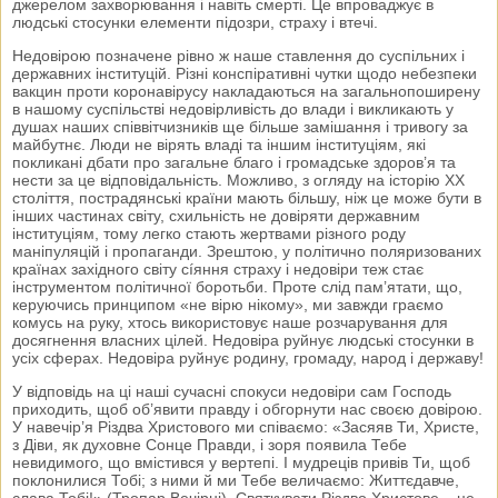
джерелом захворювання і навіть смерті. Це впроваджує в
людські стосунки елементи підозри, страху і втечі.
Недовірою позначене рівно ж наше ставлення до суспільних і
державних інституцій. Різні конспіративні чутки щодо небезпеки
вакцин проти коронавірусу накладаються на загальнопоширену
в нашому суспільстві недовірливість до влади і викликають у
душах наших співвітчизників ще більше замішання і тривогу за
майбутнє. Люди не вірять владі та іншим інституціям, які
покликані дбати про загальне благо і громадське здоров’я та
нести за це відповідальність. Можливо, з огляду на історію ХХ
століття, пострадянські країни мають більшу, ніж це може бути в
інших частинах світу, схильність не довіряти державним
інституціям, тому легко стають жертвами різного роду
маніпуляцій і пропаганди. Зрештою, у політично поляризованих
країнах західного світу сíяння страху і недовіри теж стає
інструментом політичної боротьби. Проте слід пам’ятати, що,
керуючись принципом «не вірю нікому», ми завжди граємо
комусь на руку, хтось використовує наше розчарування для
досягнення власних цілей. Недовіра руйнує людські стосунки в
усіх сферах. Недовіра руйнує родину, громаду, народ і державу!
У відповідь на ці наші сучасні спокуси недовіри сам Господь
приходить, щоб об’явити правду і обгорнути нас своєю довірою.
У навечір’я Різдва Христового ми співаємо: «Засяяв Ти, Христе,
з Діви, як духовне Сонце Правди, і зоря появила Тебе
невидимого, що вмістився у вертепі. І мудреців привів Ти, щоб
поклонилися Тобі; з ними й ми Тебе величаємо: Життєдавче,
слава Тобі!» (Тропар Вечірні). Святкувати Різдво Христове – це