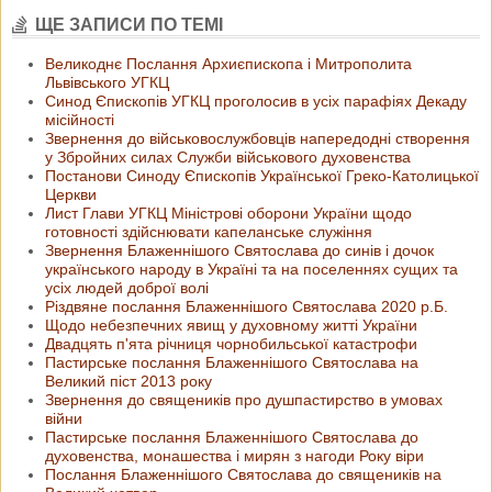
ЩЕ ЗАПИСИ ПО ТЕМІ
Великоднє Послання Архиєпископа і Митрополита
Львівського УГКЦ
Синод Єпископів УГКЦ проголосив в усіх парафіях Декаду
місійності
Звернення до військовослужбовців напередодні створення
у Збройних силах Служби військового духовенства
Постанови Синоду Єпископів Української Греко-Католицької
Церкви
Лист Глави УГКЦ Міністрові оборони України щодо
готовності здійснювати капеланське служіння
Звернення Блаженнішого Святослава до синів і дочок
українського народу в Україні та на поселеннях сущих та
усіх людей доброї волі
Різдвяне послання Блаженнішого Святослава 2020 р.Б.
Щодо небезпечних явищ у духовному житті України
Двадцять п'ята річниця чорнобильської катастрофи
Пастирське послання Блаженнішого Святослава на
Великий піст 2013 року
Звернення до священиків про душпастирство в умовах
війни
Пастирське послання Блаженнішого Cвятослава до
духовенства, монашества і мирян з нагоди Року віри
Послання Блаженнішого Cвятослава до священиків на