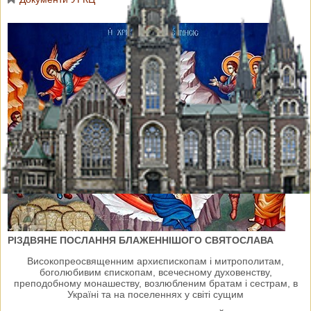
РІЗДВЯНЕ ПОСЛАННЯ БЛАЖЕННІШОГО СВЯТОСЛАВА
Високопреосвященним архиєпископам і митрополитам,
боголюбивим єпископам, всечесному духовенству,
преподобному монашеству, возлюбленим братам і сестрам, в
Україні та на поселеннях у світі сущим