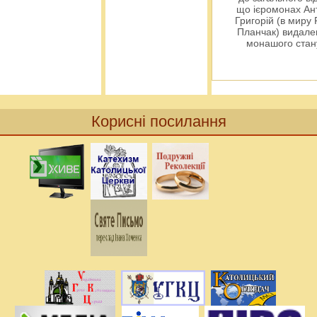
що ієромонах Ант
Григорій (в миру
Планчак) видален
монашого ста
Корисні посилання