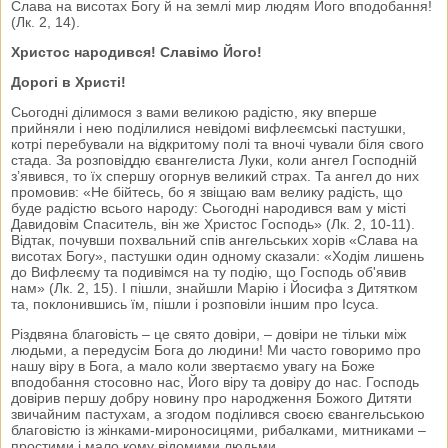
Слава на висотах Богу й на землі мир людям Його вподобання!
(Лк. 2, 14).
Христос народився! Славімо Його!
Дорогі в Христі!
Сьогодні ділимося з вами великою радістю, яку вперше
прийняли і нею поділилися невідомі вифлеємські пастушки,
котрі перебували на відкритому полі та вночі чували біля свого
стада. За розповіддю євангелиста Луки, коли ангел Господній
з’явився, то їх спершу огорнув великий страх. Та ангел до них
промовив: «Не бійтесь, бо я звіщаю вам велику радість, що
буде радістю всього народу: Сьогодні народився вам у місті
Давидовім Спаситель, він же Христос Господь» (Лк. 2, 10-11).
Відтак, почувши похвальний спів ангельських хорів «Слава на
висотах Богу», пастушки один одному сказали: «Ходім лишень
до Вифлеєму та подивімся на ту подію, що Господь об'явив
нам» (Лк. 2, 15). І пішли, знайшли Марію і Йосифа з Дитятком
та, поклонившись їм, пішли і розповіли іншим про Ісуса.
Різдвяна благовість – це свято довіри, – довіри не тільки між
людьми, а передусім Бога до людини! Ми часто говоримо про
нашу віру в Бога, а мало коли звертаємо увагу на Боже
вподобання стосовно нас, Його віру та довіру до нас. Господь
довірив першу добру новину про народження Божого Дитяти
звичайним пастухам, а згодом поділився своєю євангельською
благовістю із жінками-мироносицями, рибалками, митниками –
простими і мало кому відомими людьми.