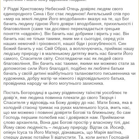
У Різдві Христовому Небесний Отець довіряє людям свого
єдинородного Сина і Бог стає людиною! Ангельський спів про
«мир на землі людям Його вподобання» вказує на те, що Бог
бачить людину гідною Його довіри і вподобання, прихильності і
благовоління (саме так дослівно перекладається грецьке
поняття «євдокія»). Він бачить нас добрими і вірить у нас. Він
бачить нас не тільки такими, яким ми є сьогодні, серед усіх
наших немочей і гріховності, нашої біди і розгубленості. Син
Божий бачить у нас Свій Образ, а воплочуючись, приймає нашу
людську природу і в маленькому дитятку вчить нас бачити Його
самого, Спасителя світу. Споглядаючи нас як людей свого
благовоління, Він бачить нас такими, якими ми можемо стати за
допомогою сили Його благодаті, подібно як люблячі батьки
бачать у своїй дитині майбутнього талановитого письменника чи
художника, добру матір чи ніжного і відповідального батька,
провідника народу чи його могутнього захисника.
Постать Богородиці в цьому різдвяному таїнстві уособлює те
довір’я, яке людина повинна плекати до свого Творця і
Спасителя у відповідь на Божу довіру до нас. Мати Божа, яка в
холодній стаєнці тримає на руках маленького Ісуса, вчить нас,
що ми можемо і повинні довіряти Богові та ближньому, бо сам
Господь першим полюбив нас і довірився нам. Приймаючи
слово архангела, Вона дає Богові простір у власному тілі, дає
Йому свою людяність – людську природу. Відтак св. Йосиф,
опікун Ісуса та Його Матері, дізнавшись, що Марія вагітна,
спершу думає потайки Її відпустити. Та, коли ангел Господній