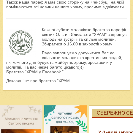
Також наша парафія має свою
сторінку на Фейсбуці
, на якій
поміщаються всі новини нашого храму, просимо відвідувати.
Кожної суботи молодіжне братство парафії
святих Ольги і Єлизавети "ХРАМ" запрошує
молодь на зустрічі та спільні молитви.
Збиратися о 16.00 в захристії храму
Радо запрошуємо долучитися Вас до
спільноти молодих та креативних людей,
які кожного дня будують майбутнє храму, зростаючи у
молитві. На вас чекає багато цікавого)))
Братство "ХРАМ у Facebook "
Докладніше про братство "ХРАМ"
ОБЕРЕЖНО СЕК
У Львові забор