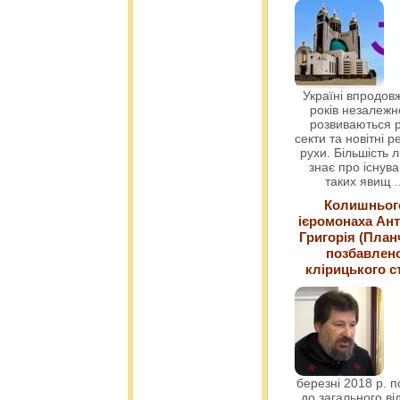
Україні впродовж
років незалежн
розвиваються р
секти та новітні ре
рухи. Більшість 
знає про існув
таких явищ
.
Колишньог
ієромонаха Ант
Григорія (План
позбавлен
клірицького с
березні 2018 р. 
до загального ві