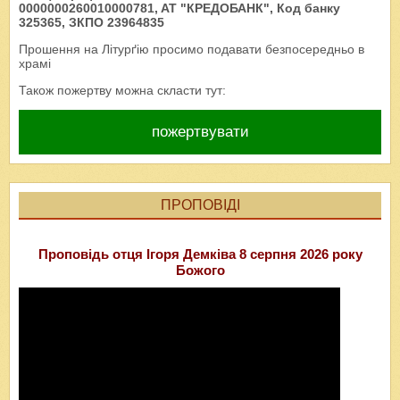
0000000260010000781, AT "КРЕДОБАНК", Код банку
325365, ЗКПО 23964835
Прошення на Літурґію просимо подавати безпосередньо в
храмі
Також пожертву можна скласти тут:
пожертвувати
ПРОПОВІДІ
Проповідь отця Ігоря Демківа 8 серпня 2026 року
Божого