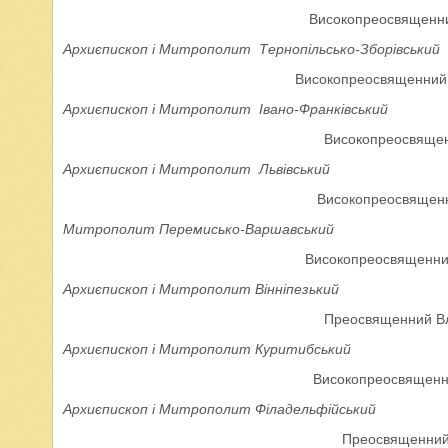
Високопреосвященни
Архиєпископ і
Митрополит Тернопільсько-Зборівський
Високопреосвященний 
Архиєпископ і
Митрополит Івано-Франківський
Високопреосвященн
Архиєпископ і
Митрополит Львівський
Високопреосвященн
Митрополит Перемисько-Варшавський
Високопреосвященний
Архиєпископ і
Митрополит Вінніпезький
Преосвященний Вл
Архиєпископ і
Митрополит Куритибський
Високопреосвященн
Архиєпископ і
Митрополит Філадельфійський
Преосвященний 