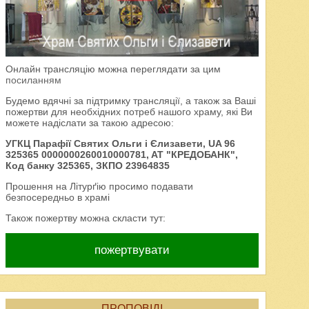
Онлайн трансляцію можна переглядати за цим
посиланням
Будемо вдячні за підтримку трансляції, а також за Ваші
пожертви для необхідних потреб нашого храму, які Ви
можете надіслати за такою адресою:
УГКЦ Парафії Святих Ольги і Єлизавети, UA 96
325365 0000000260010000781, AT "КРЕДОБАНК",
Код банку 325365, ЗКПО 23964835
Прошення на Літурґію просимо подавати
безпосередньо в храмі
Також пожертву можна скласти тут:
пожертвувати
ПРОПОВІДІ