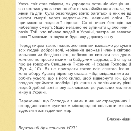
Увесь світ став свідком, як упродовж останніх місяців н
світ сколихнуло злочинне збиття малайзійського літака, че
жінки та діти, були безоглядно вбиті; багатьох із них не 
чекати смерті через недосяжність медичної опіки. Т
приниження людської гідності. Сотні тисяч біженців в
небезпеку смерті. Якщо негайно не зупинити ці злочини, т
разів. Той, хто вбиває людей в Україні, завтра не завага
поза її межами, атакувати будь-яку державу світу.
Перед лицем таких тяжких злочинів ми взиваємо до сумлін
всіх людей доброї волі, керівників держав і членів світов
мовчанка чи бездіяльність, небажання визнати всю драмат
кожного не просто німим чи байдужим свідком, а й співуча
про це говорить Священне Писання: «І сказав Господь: Щ
(Бут. 4, 10). Як не пригадати також слів святого Іван
концтабору Аушвіц-Біркенау сказав: «Відповідальними за ві
робить усього, що в його силах, щоб відвернути їх». До 
владою приймати необхідні рішення на політичному рівні 
людей доброї волі знову закликаємо до усильних молитов
миру в Україні.
Переконані, що Господь є з нами в наших стражданнях і б
скоординованим зусиллям міжнародної спільноти ми змо
відновити життєдайний мир.
Блаженніший
Верховний Архиєпископ УГКЦ