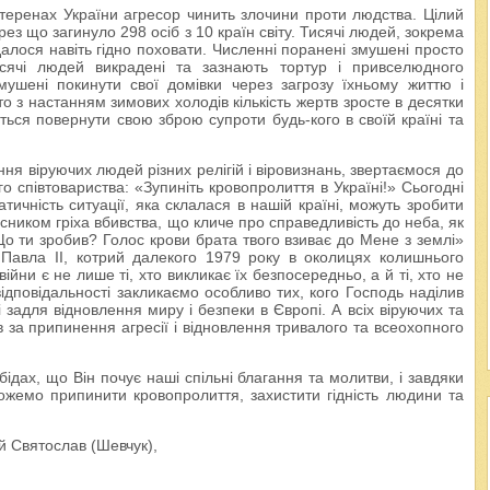
а теренах України агресор чинить злочини проти людства. Цілий
рез що загинуло 298 осіб з 10 країн світу. Тисячі людей, зокрема
вдалося навіть гідно поховати. Численні поранені змушені просто
исячі людей викрадені та зазнають тортур і привселюдного
имушені покинути свої домівки через загрозу їхньому життю і
о з настанням зимових холодів кількість жертв зросте в десятки
ється повернути свою зброю супроти будь-кого в своїй країні та
ня віруючих людей різних релігій і віровизнань, звертаємося до
ого співтовариства: «Зупиніть кровопролиття в Україні!» Сьогодні
ичність ситуації, яка склалася в нашій країні, можуть зробити
сником гріха вбивства, що кличе про справедливість до неба, як
о ти зробив? Голос крови брата твого взиває до Мене з землі»
а Павла ІІ, котрий далекого 1979 року в околицях колишнього
йни є не лише ті, хто викликає їх безпосередньо, а й ті, хто не
відповідальності закликаємо особливо тих, кого Господь наділив
задля відновлення миру і безпеки в Європі. А всіх віруючих та
 за припинення агресії і відновлення тривалого та всеохопного
ідах, що Він почує наші спільні благання та молитви, і завдяки
жемо припинити кровопролиття, захистити гідність людини та
 Святослав (Шевчук),