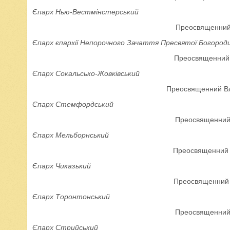
Єпарх Нью-Вестмінстерський
Преосвященний
Єпарх єпархії Непорочного Зачаття Пресвятої Богороди
Преосвященний 
Єпарх Сокальсько-Жовківський
Преосвященний Вл
Єпарх Стемфордський
Преосвященний 
Єпарх Мельборнський
Преосвященний В
Єпарх Чиказький
Преосвященний 
Єпарх Торонтонський
Преосвященний 
Єпарх Стрийський