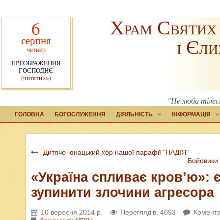
Храм Святих
6
серпня
і Єли
четвер
ПРЕОБРАЖЕННЯ
ГОСПОДНЄ
(читати>>)
"Не люби тілес
ГОЛОВНА
БОГОСЛУЖЕННЯ
ДІЯЛЬНІСТЬ
ІНФОРМАЦІЯ
Дитячо-юнацький хор нашої парафії "НАДІЯ"
Бойовики 
«Україна спливає кров’ю»: 
зупинити злочини агресора
10 вересня 2014 р.
Переглядів: 4693
Комента