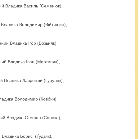
й Владика Василь (Семенюк),
Владика Володимир (Війтишин),
ий Владика Ігор (Возьняк),
ий Владика Іван (Мартиняк),
 Владика Лаврентій (Гуцуляк),
адика Володимир (Ковбич),
ий Владика Стефан (Сорока),
Владика Борис (Ґудзяк)
,