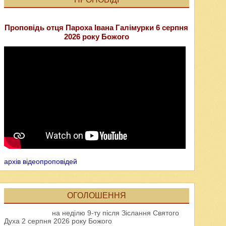
Проповідь отця Пароха Івана Галімурки 6 серпня
2026 року Божого
архів відеопроповідей
ОГОЛОШЕННЯ
на неділю 9-ту після Зіслання Святого
Духа 2 серпня 2026 року Божого