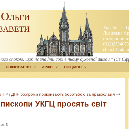
 Ольги
завети
Українська Г
Львівська Ар
пл.Кропивниц
(032)2334073
church@ukr.n
ного спокою, щоб не знайти собі в ньому духовної шкоди." (Св.Єф
СПІЛКУВАННЯ
АРХІВ
ОФІЦІЙНО
ЛНР і ДНР розгроми прикривають боротьбою за православ'я
єпископи УКГЦ просять світ
рі: 0