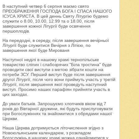
В наступний четвер 6 серпня маємо свято
ПРЕОБРАЖЕННЯ ГОСПОДА БОГА І СПАСА НАШОГО
ІСУСА ХРИСТА. В цей деннь Святу Літургію будемо
служити о 8.00, 10.00, 12.99 та о 18.00, після
завершення кожної Літургії буде освячення
першоплодів.
На передодні, в середу, після завершення вечірньої
Літургії буде служитися Вечірня з Літією, по
завершення якої буде Мированя
Наступної неділі в нашому храмі тернопільське
товариство сліпих і слабозрячих "Біла тростина" буде
проводити свої виступи з метою зібрати кошти на
потреби ЗСУ. Перший виступ буде після завершення
другої Літургії, після чого вони приймуть участь у третій
Літургії, після звершення якої проведуть наступний
виступ. Просимо наших парафіян прийняти участь в
цих заходах.
До уваги батьків. Запрошуємо хлопчиків віком від 7
років до Вівтарної дружини, які будуть прислуговувати
при Богослужіннях та знайомитися з обрядами нашої
Церкви.
Наша Церква дотримується літочислення згідно з
Новоюльянським календарем, з розкладом
Богослужінь в нашому храмі можна ознайомитися у