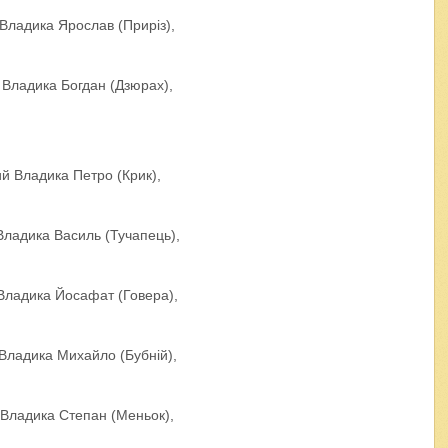
ладика Ярослав (Приріз),
Владика Богдан (Дзюрах),
 Владика Петро (Крик),
ладика Василь (Тучапець),
ладика Йосафат (Говера),
ладика Михайло (Бубній),
Владика Степан (Меньок),