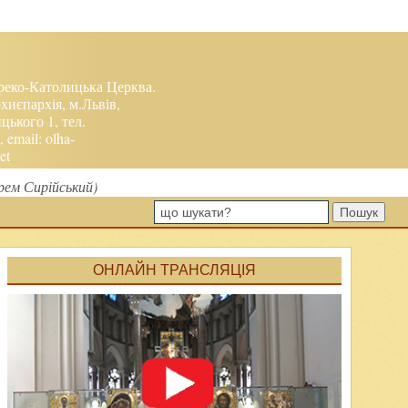
реко-Католицька Церква.
хиєпархія, м.Львів,
ького 1, тел.
, email:
olha-
et
рем Сирійський)
Пошук
ОНЛАЙН ТРАНСЛЯЦІЯ