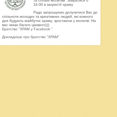
та спільні молитви. Збиратися о
16.00 в захристії храму
Радо запрошуємо долучитися Вас до
спільноти молодих та креативних людей, які кожного
дня будують майбутнє храму, зростаючи у молитві. На
вас чекає багато цікавого)))
Братство "ХРАМ у Facebook "
Докладніше про братство "ХРАМ"