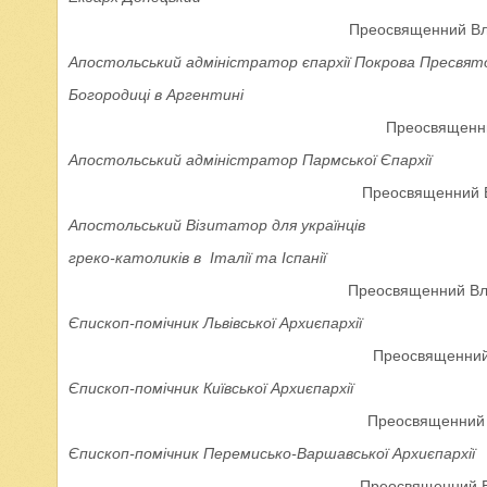
Преосвященний Вла
Апостольський адміністратор єпархії Покрова Пресвят
Богородиці в Аргентині
Преосвященни
Апостольський адміністратор Пармської Єпархії
Преосвященний Вл
Апостольський Візитатор для українців
греко-католиків в Італії та Іспанії
Преосвященний Вла
Єпископ-помічник Львівської Архиєпархії
Преосвященний
Єпископ-помічник Київської Архиєпархії
Преосвященний 
Єпископ-помічник Перемисько-Варшавської Архиєпархії
Преосвященний В