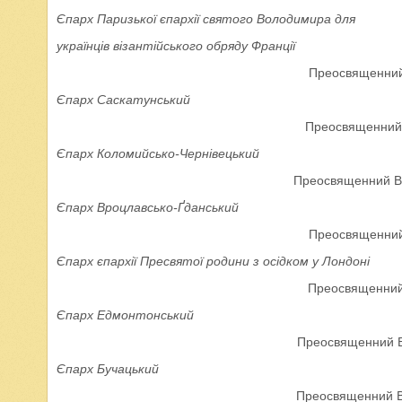
Єпарх Паризької єпархії святого Володимира для
українців візантійського обряду Франції
Преосвященний
Єпарх Саскатунський
Преосвященний 
Єпарх Коломийсько-Чернівецький
Преосвященний В
Єпарх Вроцлавсько-Ґданський
Преосвященний 
Єпарх єпархії Пресвятої родини з осідком у Лондоні
Преосвященний
Єпарх Едмонтонський
Преосвященний В
Єпарх Бучацький
Преосвященний Вл