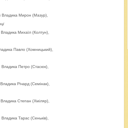
 Владика Мирон (Мазур),
ці
Владика Михаїл (Колтун),
адика Павло (Хомницький),
Владика Петро (Стасюк),
ладика Річард (Семінак),
Владика Степан (Хміляр),
Владика Тарас (Сеньків),