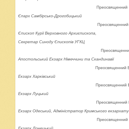
Преосвященний В
Єпарх Самбірсько-Дрогобицький
Преосвященний 
Єпископ Курії Верховного Архиєпископа,
Секретар Синоду Єпископів УГКЦ
Преосвященний
Апостольський
Екзарх Німеччини та Скандинавії
Преосвященний В
Екзарх Харківський
Преосвященний В
Екзарх Луцький
Преосвященний В
Екзарх Одеський, Адміністратор Кримського екзархату
Преосвященний 
Екзарх Донецький