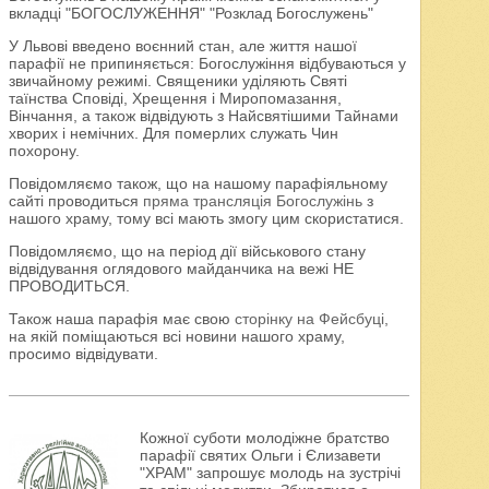
вкладці "БОГОСЛУЖЕННЯ" "Розклад Богослужень"
У Львові введено воєнний стан, але життя нашої
парафії не припиняється: Богослужіння відбуваються у
звичайному режимі. Священики уділяють Святі
таїнства Сповіді, Хрещення і Миропомазання,
Вінчання, а також відвідують з Найсвятішими Тайнами
хворих і немічних. Для померлих служать Чин
похорону.
Повідомляємо також, що на нашому парафіяльному
сайті проводиться
пряма трансляція Богослужінь
з
нашого храму, тому всі мають змогу цим скористатися.
Повідомляємо, що на період дії військового стану
відвідування оглядового майданчика на вежі НЕ
ПРОВОДИТЬСЯ.
Також наша парафія має свою
сторінку на Фейсбуці
,
на якій поміщаються всі новини нашого храму,
просимо відвідувати.
Кожної суботи молодіжне братство
парафії святих Ольги і Єлизавети
"ХРАМ" запрошує молодь на зустрічі