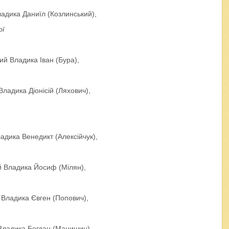
дика Даниїл (Козлинський),
ої
й Владика Іван (Бура),
адика Діонісій (Ляхович),
дика Венедикт (Алексійчук),
 Владика Йосиф (Мілян),
Владика Євген (Попович),
ладика Богдан (Манишин),