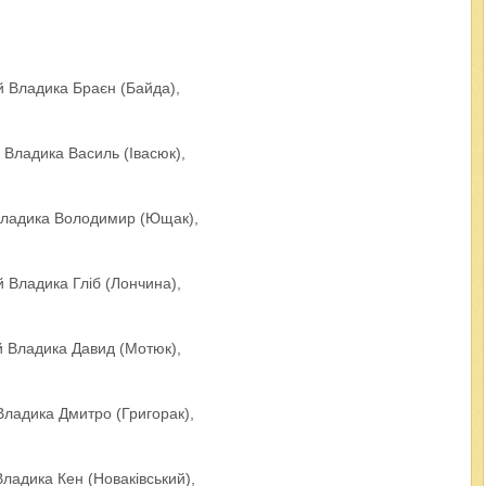
 Владика Браєн (Байда),
Владика Василь (Івасюк),
ладика Володимир (Ющак),
Владика Гліб (Лончина),
 Владика Давид (Мотюк),
ладика Дмитро (Григорак),
адика Кен (Новаківський),