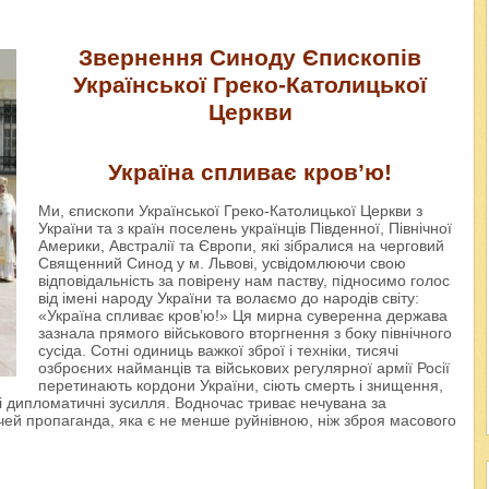
Звернення Синоду Єпископів
Української Греко-Католицької
Церкви
Україна спливає кров’ю!
Ми, єпископи Української Греко-Католицької Церкви з
України та з країн поселень українців Південної, Північної
Америки, Австралії та Європи, які зібралися на черговий
Священний Синод у м. Львові, усвідомлюючи свою
відповідальність за повірену нам паству, підносимо голос
від імені народу України та волаємо до народів світу:
«Україна спливає кров’ю!» Ця мирна суверенна держава
зазнала прямого військового вторгнення з боку північного
сусіда. Сотні одиниць важкої зброї і техніки, тисячі
озброєних найманців та військових регулярної армії Росії
перетинають кордони України, сіють смерть і знищення,
 дипломатичні зусилля. Водночас триває нечувана за
чей пропаганда, яка є не менше руйнівною, ніж зброя масового