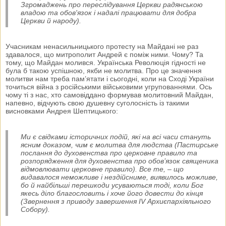
Згромаджень про переслідування Церкви радянською
владою та обов'язок і надалі працювати для добра
Церкви й народу).
Учасникам ненасильницького протесту на Майдані не раз
здавалося, що митрополит Андрей є поміж ними. Чому? Та
тому, що Майдан молився. Українська Революція гідності не
була б такою успішною, якби не молитва. Про це значення
молитви нам треба пам’ятати і сьогодні, коли на Cході України
точиться війна з російськими військовими угрупованнями. Ось
чому ті з нас, хто самовіддано формував молитовний Майдан,
напевно, відчують свою душевну суголосність із такими
висновками Андрея Шептицького:
Ми є свідками історичних подій, які на всі часи стануть
ясним доказом, чим є молитва для людства (Пастирське
послання до духовенства про церковне правило та
розпорядження для духовенства про обов’язок священика
відмовлювати церковне правило).
Все те, – що
видавалося неможливе і нездійсниме, виявилось можливе,
бо й найбільші перешкоди усуваються тоді, коли Бог
якесь діло благословить і хоче його довести до кінця
(Звернення з приводу завершення ІV Архиєпархіяльного
Собору).