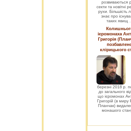
розвиваються р
секти та новітні ре
рухи. Більшість 
знає про існув
таких явищ
.
Колишньог
ієромонаха Ант
Григорія (План
позбавлен
клірицького с
березні 2018 р. 
до загального ві
що ієромонах Ант
Григорій (в миру
Планчак) видален
монашого ста