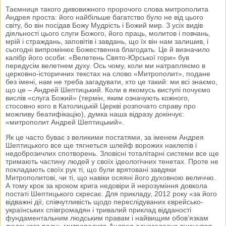
Таємниця такого дивовижного пророчого слова митрополита
Андрея проста: його найбільше багатство було не від цього
світу, бо він посідав Божу Мудрість і Божий мир. З усіх видів
діяльності цього слуги Божого, його праць, молитов і повчань,
мрій і страждань, заповітів і завдань, що їх він нам залишив, і
сьогодні випромінює Божественна благодать. Це й визначило
калібр його особи: «Велетень Свято-Юрської гори» був
передусім велетнем духу. Ось чому, коли ми натрапляємо в
церковно-історичних текстах на слово «Митрополит», подане
без імені, нам не треба загадувати, хто це такий: ми всі знаємо,
що це – Андрей Шептицький. Коли в якомусь виступі почуємо
вислів «слуга Божий» (термін, яким означують кожного,
стосовно кого в Католицькій Церкві розпочато справу про
можливу беатифікацію), думка наша відразу докінчує:
«митрополит Андрей Шептицький».
Як це часто буває з великими постатями, за іменем Андрея
Шептицького все ще тягнеться шлейф ворожих наклепів і
недоброзичлих спотворень. Зловісні тоталітарні системи все ще
тримають частину людей у своїх ідеологічних тенетах. Проте не
покладають своїх рук ті, що були врятовані завдяки
Митрополитові, чи ті, що навіки осяяні його духовною величчю.
А тому крок за кроком крига недовіри й нерозуміння довкола
постаті Шептицького скресає. Для прикладу, 2012 року «за його
відважні дії, співчутливість щодо переслідуваних єврейсько-
українських співгромадян і тривалий приклад відданості
фундаментальним людським правам і найвищим обов’язкам
людського роду» митрополита Андрея одноголосно вшанував