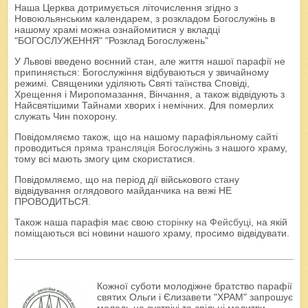
Наша Церква дотримується літочислення згідно з
Новоюльянським календарем, з розкладом Богослужінь в
нашому храмі можна ознайомитися у вкладці
"БОГОСЛУЖЕННЯ" "Розклад Богослужень"
У Львові введено воєнний стан, але життя нашої парафії не
припиняється: Богослужіння відбуваються у звичайному
режимі. Священики уділяють Святі таїнства Сповіді,
Хрещення і Миропомазання, Вінчання, а також відвідують з
Найсвятішими Тайнами хворих і немічних. Для померлих
служать Чин похорону.
Повідомляємо також, що на нашому парафіяльному сайті
проводиться
пряма трансляція Богослужінь
з нашого храму,
тому всі мають змогу цим скористатися.
Повідомляємо, що на період дії військового стану
відвідування оглядового майданчика на вежі НЕ
ПРОВОДИТЬСЯ.
Також наша парафія має свою
сторінку на Фейсбуці
, на якій
поміщаються всі новини нашого храму, просимо відвідувати.
Кожної суботи молодіжне братство парафії
святих Ольги і Єлизавети "ХРАМ" запрошує