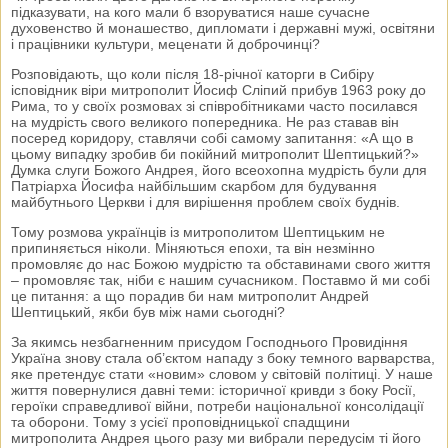
підказувати, на кого мали б взоруватися наше сучасне
духовенство й монашество, дипломати і державні мужі, освітяни
і працівники культури, меценати й доброчинці?
Розповідають, що коли після 18-річної каторги в Сибіру
ісповідник віри митрополит Йосиф Сліпий прибув 1963 року до
Рима, то у своїх розмовах зі співробітниками часто посилався
на мудрість свого великого попередника. Не раз ставав він
посеред коридору, ставлячи собі самому запитання: «А що в
цьому випадку зробив би покійний митрополит Шептицький?»
Думка слуги Божого Андрея, його всеохопна мудрість були для
Патріарха Йосифа найбільшим скарбом для будування
майбутнього Церкви і для вирішення проблем своїх буднів.
Тому розмова українців із митрополитом Шептицьким не
припиняється ніколи. Міняються епохи, та він незмінно
промовляє до нас Божою мудрістю та обставинами свого життя
– промовляє так, ніби є нашим сучасником. Поставмо й ми собі
це питання: а що порадив би нам митрополит Андрей
Шептицький, якби був між нами сьогодні?
За якимсь незбагненним присудом Господнього Провидіння
Україна знову стала об’єктом нападу з боку темного варварства,
яке претендує стати «новим» словом у світовій політиці. У наше
життя повернулися давні теми: історичної кривди з боку Росії,
героїки справедливої війни, потреби національної консолідації
та оборони. Тому з усієї проповідницької спадщини
митрополита Андрея цього разу ми вибрали передусім ті його