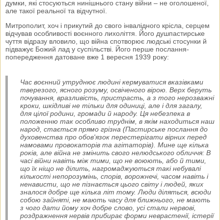
думки, які стосуються нинішнього стану війни – не оголошеної,
але такої реальної та відчутної.
Митрополит, хоч і прикутий до свого інвалідного крісла, серцем
відчував особливості воєнного лихоліття. Його душпастирське
чуття відразу вловило, що війна спотворює людські стосунки й
підважує Божий лад у суспільстві. Його перше послання-
попередження датоване вже 1 вересня 1939 року:
Час воєнний утруднює людині кермуватися вказівками
тверезого, ясного розуму, освіченого вірою. Верх беруть
почування, вразливість, пристрасть, а з того нерозважні
кроки, шкідливі не тільки для одиниці, але і для загалу,
для цілої родини, громади й народу. Ця небезпека в
положенню так особливо труднім, в якім находиться наш
народ, стається прямо грізна (Пастирське послання до
духовенства про обов'язок перестерігати вірних перед
намовами провокаторів та агітаторів). Мине ще кілька
років, але війна не змінить свого нелюдського обличчя: В
часі війни навіть між тими, що не воюють, або й тими,
що їх ніщо не ділить, нагромаджуються такі небувалі
кількості непорозумінь, спорів, ворожнечі, часом навіть і
ненависти, що не пізнається цього світу і людей, яких
зналося добре ще кілька літ тому. Люди діляться, всюди
собою зайняті, не мають часу для ближнього, не мають
з чого дати йому хоч добре слово, усі стали нервові,
роздражнення нервів прибирає форми неврастенії, істерії