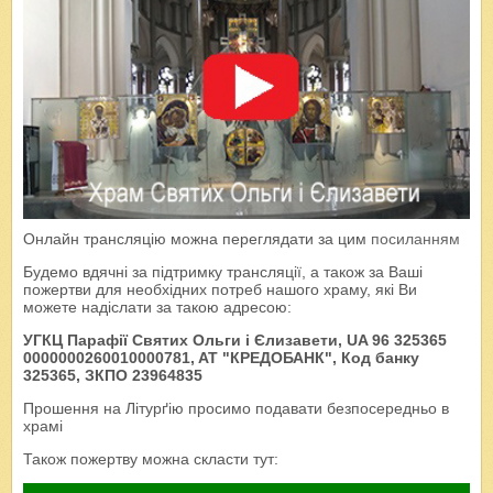
Онлайн трансляцію можна переглядати за цим
посиланням
Будемо вдячні за підтримку трансляції, а також за Ваші
пожертви для необхідних потреб нашого храму, які Ви
можете надіслати за такою адресою:
УГКЦ Парафії Святих Ольги і Єлизавети, UA 96 325365
0000000260010000781, AT "КРЕДОБАНК", Код банку
325365, ЗКПО 23964835
Прошення на Літурґію просимо подавати безпосередньо в
храмі
Також пожертву можна скласти тут: