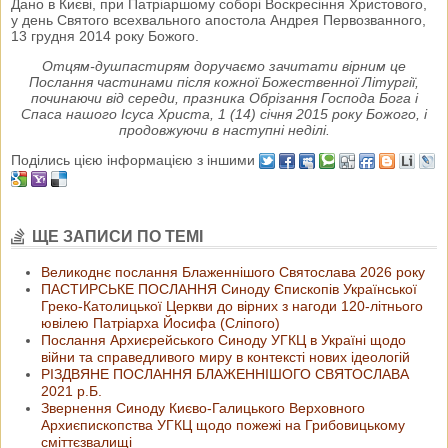
Дано в Києві, при Патріаршому соборі Воскресіння Христового,
у день Святого всехвального апостола Андрея Первозванного,
13 грудня 2014 року Божого.
Отцям-душпастирям доручаємо зачитати вірним це
Послання частинами після кожної Божественної Літургії,
починаючи від середи, празника Обрізання Господа Бога і
Спаса нашого Ісуса Христа, 1 (14) січня 2015 року Божого, і
продовжуючи в наступні неділі.
Поділись цією інформацією з іншими
ЩЕ ЗАПИСИ ПО ТЕМІ
Великоднє послання Блаженнішого Святослава 2026 року
ПАСТИРСЬКЕ ПОСЛАННЯ Синоду Єпископів Української
Греко-Католицької Церкви до вірних з нагоди 120-літнього
ювілею Патріарха Йосифа (Сліпого)
Послання Архиєрейського Синоду УГКЦ в Україні щодо
війни та справедливого миру в контексті нових ідеологій
РІЗДВЯНЕ ПОСЛАННЯ БЛАЖЕННІШОГО СВЯТОСЛАВА
2021 р.Б.
Звернення Синоду Києво-Галицького Верховного
Архиєпископства УГКЦ щодо пожежі на Грибовицькому
сміттєзвалищі