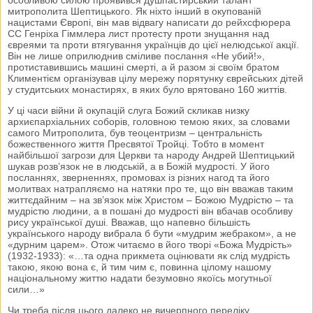
митрополита Шептицького. Як ніхто інший в окупованій
нацистами Європі, він мав відвагу написати до рейхсфюрера
СС Генріха Гіммлера лист протесту проти знущання над
євреями та проти втягування українців до цієї нелюдської акції.
Він не лише оприлюднив сміливе послання «Не убий!»,
протиставившись машині смерті, а й разом зі своїм братом
Климентієм організував цілу мережу порятунку єврейських дітей
у студитських монастирях, в яких було врятовано 160 життів.
У ці часи війни й окупацій слуга Божий скликав низку
архиєпархіальних соборів, головною темою яких, за словами
самого Митрополита, був теоцентризм – центральність
божественного життя Пресвятої Тройці. Тобто в момент
найбільшої загрози для Церкви та народу Андрей Шептицький
шукав розв’язок не в людській, а в Божій мудрості. У його
посланнях, зверненнях, промовах із різних нагод та його
молитвах натрапляємо на натяки про те, що він вважав таким
життєдайним – на зв’язок між Христом – Божою Мудрістю – та
мудрістю людини, а в пошані до мудрості він вбачав особливу
рису української душі. Вважав, що напевно більшість
українського народу вибрала б бути «мудрим жебраком», а не
«дурним царем». Отож читаємо в його творі «Божа Мудрість»
(1932-1933): «…та одна прикмета оцінювати як слід мудрість
такою, якою вона є, й тим чим є, повинна цілому нашому
національному життю надати безумовно якоїсь могутньої
сили…»
Чи треба після цього далеко не вичерпного переліку