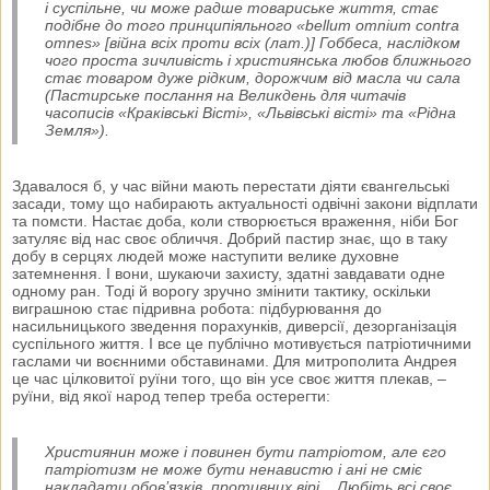
і суспільне, чи може радше товариське життя, стає
подібне до того принципіяльного «bellum omnium contra
omnes» [війна всіх проти всіх (лат.)] Гоббеса, наслідком
чого проста зичливість і християнська любов ближнього
стає товаром дуже рідким, дорожчим від масла чи сала
(Пастирське послання на Великдень для читачів
часописів «Краківські Вісті», «Львівські вісті» та «Рідна
Земля»).
Здавалося б, у час війни мають перестати діяти євангельські
засади, тому що набирають актуальності одвічні закони відплати
та помсти. Настає доба, коли створюється враження, ніби Бог
затуляє від нас своє обличчя. Добрий пастир знає, що в таку
добу в серцях людей може наступити велике духовне
затемнення. І вони, шукаючи захисту, здатні завдавати одне
одному ран. Тоді й ворогу зручно змінити тактику, оскільки
виграшною стає підривна робота: підбурювання до
насильницького зведення порахунків, диверсії, дезорганізація
суспільного життя. І все це публічно мотивується патріотичними
гаслами чи воєнними обставинами. Для митрополита Андрея
це час цілковитої руїни того, що він усе своє життя плекав, –
руїни, від якої народ тепер треба остерегти:
Християнин може і повинен бути патріотом, але єго
патріотизм не може бути ненавистю і ані не сміє
накладати обов’язків, противних вірі... Любіть всі своє,