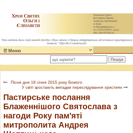
Храм Святих
Українська Греко-
Католицька Церква.
Ольги і
Львівська Архиєпархія,
Єлизавети
м.Львів,
пл.Кропивницького 1,
тел. (032)2334073, email:
olha-church@ukr.net
"Хто любить Бога, той завжди бесідує з Ним, неначе з Отцем, відвертаючись від усілякого пристрасного
помислу." (Прп.Ніл Синайський)
Пошук
Пісня дня 18 січня 2015 року Божого
У світі зростають випадки переслідування християн
Пастирське послання
Блаженнішого Святослава з
нагоди Року пам'яті
митрополита Андрея