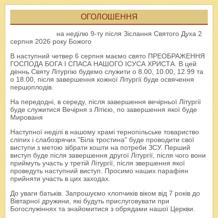
ОГОЛОШЕННЯ
на неділю 9-ту після Зіслання Святого Духа 2
серпня 2026 року Божого
В наступний четвер 6 серпня маємо свято ПРЕОБРАЖЕННЯ
ГОСПОДА БОГА І СПАСА НАШОГО ІСУСА ХРИСТА. В цей
деннь Святу Літургію будемо служити о 8.00, 10.00, 12.99 та
о 18.00, після завершення кожної Літургії буде освячення
першоплодів.
На передодні, в середу, після завершення вечірньої Літургії
буде служитися Вечірня з Літією, по завершення якої буде
Мированя
Наступної неділі в нашому храмі тернопільське товариство
сліпих і слабозрячих "Біла тростина" буде проводити свої
виступи з метою зібрати кошти на потреби ЗСУ. Перший
виступ буде після завершення другої Літургії, після чого вони
приймуть участь у третій Літургії, після звершення якої
проведуть наступний виступ. Просимо наших парафіян
прийняти участь в цих заходах.
До уваги батьків. Запрошуємо хлопчиків віком від 7 років до
Вівтарної дружини, які будуть прислуговувати при
Богослужіннях та знайомитися з обрядами нашої Церкви.