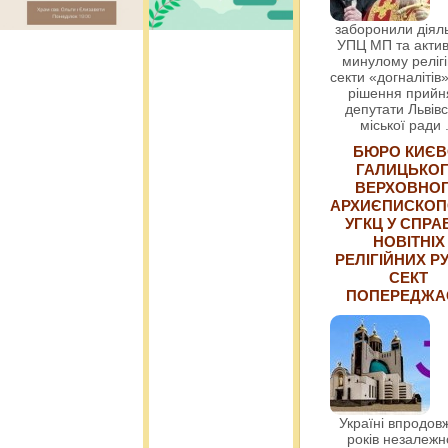
заборонили діяль
УПЦ МП та актив
минулому релігі
секти «догналітів»
рішення прийн
депутати Львівс
міської ради
БЮРО КИЄВ
ГАЛИЦЬКО
ВЕРХОВНО
АРХИЄПИСКОП
УГКЦ У СПРА
НОВІТНІХ
РЕЛІГІЙНИХ РУ
СЕКТ
ПОПЕРЕДЖ
Україні впродовж
років незалежн