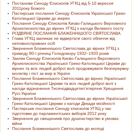
Постанови Синоду Єпископів УГКЦ від 5-10 вересня
2011року Божого
Пастирське послання Синоду Єпископів Української Греко-
Католицької Церкви до мирян
Послання Синоду Єпископів Києво-Галицького Верховного
Архиєпископства до вірних УГКЦ з нагоди Великого посту
РІЗДВЯНЕ ПОСЛАННЯ БЛАЖЕННІШОГО СВЯТОСЛАВА
Глава УГКЦ закликає не відвертати свого обличчя від
неповносправних осіб
Звернення Блаженнішого Святослава до вірних УГКЦ з
приводу 80-ї річниці Голодомору 1932−1933 років
Заклик Синоду Єпископів Києво-Галицького Верховного
Архиєпископства Української Греко-Католицької Церкви до
вірних та всіх людей доброї волі продовжувати безперервну
молитву і піст за мир в Україні
Послання Блаженнішого Святослава до вірних Української
Греко-Католицької Церкви та всіх людей доброї волі з
нагоди відзначення Тисячодвадцятип’ятиріччя Хрещення
Русі-України
Звернення Блаженнішого Святослава до вірних Української
Греко-Католицької Церкви з нагоди Декади місійності
Пастирське послання Синоду єпископів УГКЦ у час
підготовки до парламентських виборів 2012 року
Звернення до священиків про душпастирство в умовах
війни
Послання Блаженнішого Святослава до молоді