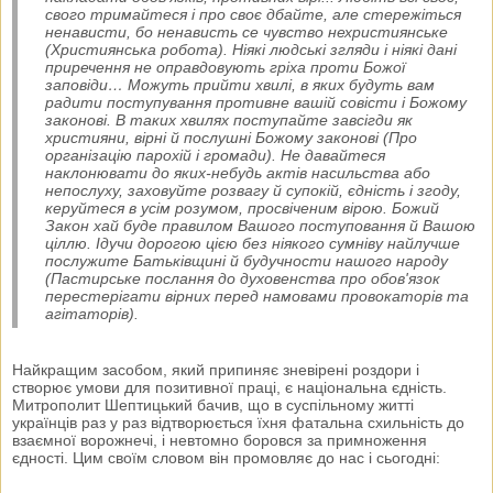
свого тримайтеся і про своє дбайте, але стережіться
ненависти, бо ненависть се чувство нехристиянське
(Християнська робота). Ніякі людські згляди і ніякі дані
приречення не оправдовують гріха проти Божої
заповіди… Можуть прийти хвилі, в яких будуть вам
радити поступування противне вашій совісти і Божому
законові. В таких хвилях поступайте завсігди як
християни, вірні й послушні Божому законові (Про
організацію парохій і громади). Не давайтеся
наклонювати до яких-небудь актів насильства або
непослуху, заховуйте розвагу й супокій, єдність і згоду,
керуйтеся в усім розумом, просвіченим вірою. Божий
Закон хай буде правилом Вашого поступовання й Вашою
ціллю. Ідучи дорогою цією без ніякого сумніву найлучше
послужите Батьківщині й будучности нашого народу
(Пастирське послання до духовенства про обов'язок
перестерігати вірних перед намовами провокаторів та
агітаторів).
Найкращим засобом, який припиняє зневірені роздори і
створює умови для позитивної праці, є національна єдність.
Митрополит Шептицький бачив, що в суспільному житті
українців раз у раз відтворюється їхня фатальна схильність до
взаємної ворожнечі, і невтомно боровся за примноження
єдності. Цим своїм словом він промовляє до нас і сьогодні: