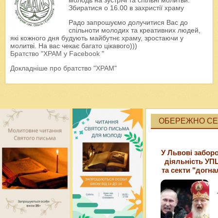
молодь на зустрічі та спільні молитви.
Збиратися о 16.00 в захристії храму
Радо запрошуємо долучитися Вас до
спільноти молодих та креативних людей,
які кожного дня будують майбутнє храму, зростаючи у
молитві. На вас чекає багато цікавого)))
Братство "ХРАМ у Facebook "
Докладніше про братство "ХРАМ"
ОБЕРЕЖНО СЕК
У Львові забор
діяльність УП
та секти "догна