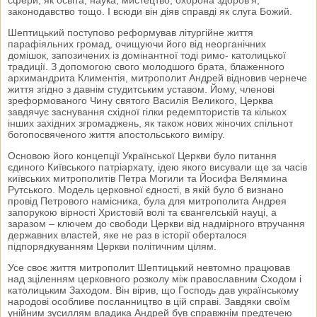
законодавство тощо. І всюди він діяв справді як слуга Божий.
Шептицький поступово реформував літургійне життя
парафіяльних громад, очищуючи його від неорганічних
домішок, запозичених із домінантної тоді римо- католицької
традиції. З допомогою свого молодшого брата, блаженного
архимандрита Климентія, митрополит Андрей відновив чернече
життя згідно з давнім студитським уставом. Йому, членові
зреформованого Чину святого Василія Великого, Церква
завдячує заснування східної гілки редемптористів та кількох
інших західних згромаджень, як також нових жіночих спільнот
богопосвяченого життя апостольського виміру.
Основою його концепції Української Церкви було питання
єдиного Київського патріархату, ідею якого висували ще за часів
київських митрополитів Петра Могили та Йосифа Велямина
Рутського. Модель церковної єдності, в якій було б визнано
провід Петрового намісника, була для митрополита Андрея
запорукою вірності Христовій волі та євангелській науці, а
заразом – ключем до свободи Церкви від надмірного втручання
державних властей, яке не раз в історії оберталося
підпорядкуванням Церкви політичним цілям.
Усе своє життя митрополит Шептицький невтомно працював
над зціленням церковного розколу між православним Сходом і
католицьким Заходом. Він вірив, що Господь дав українському
народові особливе посланництво в цій справі. Завдяки своїм
унійним зусиллям владика Андрей був справжнім предтечею