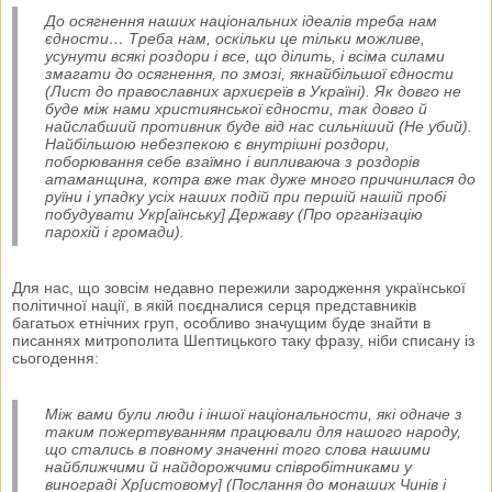
До осягнення наших національних ідеалів треба нам
єдности… Треба нам, оскільки це тільки можливе,
усунути всякі роздори і все, що ділить, і всіма силами
змагати до осягнення, по змозі, якнайбільшої єдности
(Лист до православних архиєреїв в Україні).
Як довго не
буде між нами християнської єдности, так довго й
найслабший противник буде від нас сильніший (Не убий).
Найбільшою небезпекою є внутрішні роздори,
поборювання себе взаїмно і випливаюча з роздорів
атаманщина, котра вже так дуже много причинилася до
руїни і упадку усіх наших подій при першій нашій пробі
побудувати Укр[аїнську] Державу (Про організацію
парохій і громади).
Для нас, що зовсім недавно пережили зародження української
політичної нації, в якій поєдналися серця представників
багатьох етнічних груп, особливо значущим буде знайти в
писаннях митрополита Шептицького таку фразу, ніби списану із
сьогодення:
Між вами були люди і іншої національности, які одначе з
таким пожертвуванням працювали для нашого народу,
що стались в повному значенні того слова нашими
найближчими й найдорожчими співробітниками у
винограді Хр[истовому] (Послання до монаших Чинів і