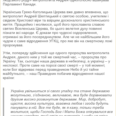
Парламент Канади.
Українська Греко-Католицька Церква вже давно впевнена, що
митрополит Андрей Шептицький є святою особою, учителем і
свідком Христової віри та взірцем досконалого християнського
життя. Працюймо і молімося, щоб його прославила славою
святих Вселенська Церква, бо цього велетня духу повинні
пізнати всі народи. Є докази про чудесні оздоровлення,
отримані за його посередництвом. Але чи не найбільшим його
чудом є саме відродження УГКЦ, про яке він на смертному ложі
пророкував.
Утім, попереду здійснення ще одного пророцтва митрополита
Андрея, даного ним у той же смертний час, – пророцтва про
Україну. Так, сьогодні наша держава в небезпеці, а українці – у
неспокої. Проте саме на порозі своєї смерті – у той момент,
коли Бог відкриває перед праведником Небо й усі тайни
майбутнього, – наш Праведник побачив відродження нашої
країни:
Україна увільниться зі свого упадку та стане державою
могутньою, з'єднаною, величавою, яка буде дорівнювати
другим високо розвинутим державам. Мир, добробут,
щастя, висока культура, взаємна любов і згода будуть
панувати в ній. Все те буде, як я кажу, тільки треба
молитися, щоби Господь Бог і Мати Божа опікувалися все
нашим народом, який стільки витерпів, і щоби ця опіка