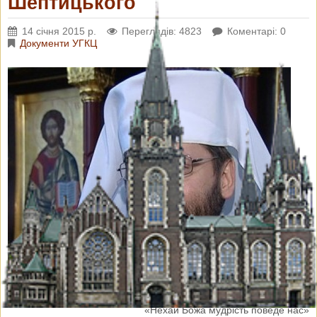
Шептицького
14 січня 2015 р.
Переглядів: 4823
Коментарі: 0
Документи УГКЦ
Вих. ВА 14/565
«Нехай Божа мудрість поведе нас»