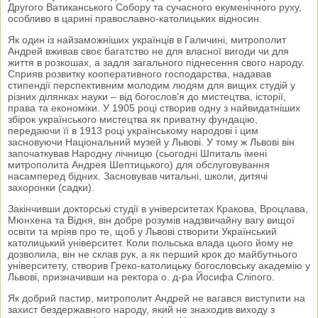
Другого Ватиканського Собору та сучасного екуменічного руху,
особливо в царині православно-католицьких відносин.
Як один із найзаможніших українців в Галичині, митрополит
Андрей вживав своє багатство не для власної вигоди чи для
життя в розкошах, а задля загального піднесення свого народу.
Сприяв розвитку кооперативного господарства, надавав
стипендії перспективним молодим людям для вищих студій у
різних ділянках науки – від богослов’я до мистецтва, історії,
права та економіки. У 1905 році створив одну з найвидатніших
збірок українського мистецтва як приватну фундацію,
передаючи її в 1913 році українському народові і цим
засновуючи Національний музей у Львові. У тому ж Львові він
започаткував Народну лічницю (сьогодні Шпиталь імені
митрополита Андрея Шептицького) для обслуговування
насамперед бідних. Засновував читальні, школи, дитячі
захоронки (садки).
Закінчивши докторські студії в університетах Кракова, Вроцлава,
Мюнхена та Відня, він добре розумів надзвичайну вагу вищої
освіти та мріяв про те, щоб у Львові створити Український
католицький університет. Коли польська влада цього йому не
дозволила, він не склав рук, а як перший крок до майбутнього
університету, створив Греко-католицьку богословську академію у
Львові, призначивши на ректора о. д-ра Йосифа Сліпого.
Як добрий пастир, митрополит Андрей не вагався виступити на
захист бездержавного народу, який не знаходив виходу з