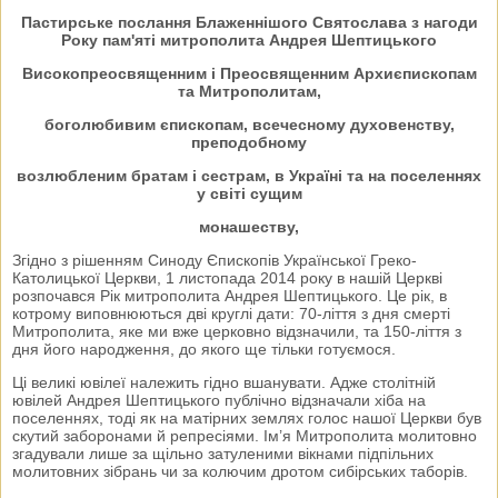
Пастирське послання Блаженнішого Святослава з нагоди
Року пам'яті митрополита Андрея Шептицького
Високопреосвященним і Преосвященним Архиєпископам
та Митрополитам,
боголюбивим єпископам, всечесному духовенству,
преподобному
возлюбленим братам і сестрам, в Україні та на поселеннях
у світі сущим
монашеству,
Згідно з рішенням Синоду Єпископів Української Греко-
Католицької Церкви, 1 листопада 2014 року в нашій Церкві
розпочався Рік митрополита Андрея Шептицького. Це рік, в
котрому виповнюються дві круглі дати: 70-ліття з дня смерті
Митрополита, яке ми вже церковно відзначили, та 150-ліття з
дня його народження, до якого ще тільки готуємося.
Ці великі ювілеї належить гідно вшанувати. Адже столітній
ювілей Андрея Шептицького публічно відзначали хіба на
поселеннях, тоді як на матірних землях голос нашої Церкви був
скутий заборонами й репресіями. Ім’я Митрополита молитовно
згадували лише за щільно затуленими вікнами підпільних
молитовних зібрань чи за колючим дротом сибірських таборів.