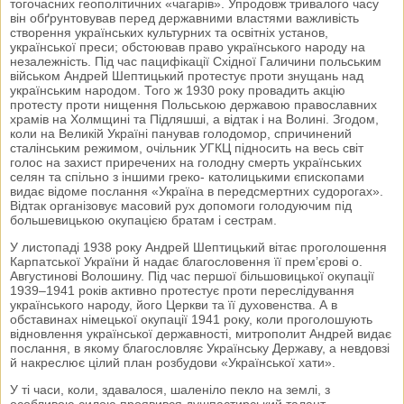
тогочасних геополітичних «чагарів». Упродовж тривалого часу
він обґрунтовував перед державними властями важливість
створення українських культурних та освітніх установ,
української преси; обстоював право українського народу на
незалежність. Під час пацифікації Східної Галичини польським
військом Андрей Шептицький протестує проти знущань над
українським народом. Того ж 1930 року провадить акцію
протесту проти нищення Польською державою православних
храмів на Холмщині та Підляшші, а відтак і на Волині. Згодом,
коли на Великій Україні панував голодомор, спричинений
сталінським режимом, очільник УГКЦ підносить на весь світ
голос на захист приречених на голодну смерть українських
селян та спільно з іншими греко- католицькими єпископами
видає відоме послання «Україна в передсмертних судорогах».
Відтак організовує масовий рух допомоги голодуючим під
большевицькою окупацією братам і сестрам.
У листопаді 1938 року Андрей Шептицький вітає проголошення
Карпатської України й надає благословення її прем’єрові о.
Августинові Волошину. Під час першої більшовицької окупації
1939–1941 років активно протестує проти переслідування
українського народу, його Церкви та її духовенства. А в
обставинах німецької окупації 1941 року, коли проголошують
відновлення української державності, митрополит Андрей видає
послання, в якому благословляє Українську Державу, а невдовзі
й накреслює цілий план розбудови «Української хати».
У ті часи, коли, здавалося, шаленіло пекло на землі, з
особливою силою проявився душпастирський талант