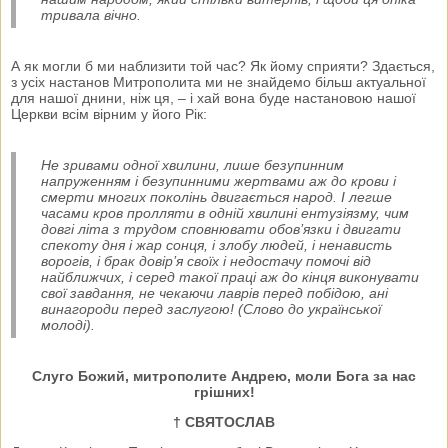
тривала вічно.
А як могли б ми наблизити той час? Як йому сприяти? Здається,
з усіх настанов Митрополита ми не знайдемо більш актуальної
для нашої днини, ніж ця, – і хай вона буде настановою нашої
Церкви всім вірним у його Рік:
Не зривами одної хвилини, лише безупинним
напруженням і безупинними жертвами аж до крови і
смерти многих поколінь двигається народ. І легше
часами кров пролляти в одній хвилині ентузіязму, чим
довгі літа з трудом сповнювати обов’язки і двигати
спекоту дня і жар сонця, і злобу людей, і ненависть
ворогів, і брак довір’я своїх і недостачу помочі від
найближчих, і серед такої праці аж до кінця виконувати
свої завдання, не чекаючи лаврів перед побідою, ані
винагороди перед заслугою! (Слово до української
молоді).
Слуго Божий, митрополите Андрею, моли Бога за нас
грішних!
† СВЯТОСЛАВ