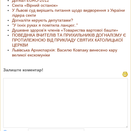
Догнал ЕURO-2012
Cектa «Вірний останок»
У Львові суд вирішить питання щодо видворення з України
лідера секти
Догналіти керують депутатами?
"У їхніх руках я помітила ланцюг.."
Душевне здоров’я членів «Товариства вартової башти»
ПОВЕДІНКА ВЧИТЕЛІВ ТА ПРИХИЛЬНИКІВ ДОГНАЛІЗМУ Є
ПРОТИЛЕЖНОЮ ВІД ПРИКЛАДУ СВЯТИХ КАТОЛИЦЬКОЇ
ЦЕРКВИ
Львівська Архиєпархія: Василю Ковпаку винесено кару
великої екскомуніки
Залиште коментар!