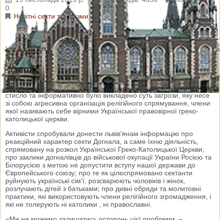
0
Новітні секти та схизми
У неділю, 17 листопада, громадські активісти, серед яких були
симпатики ГО «Народний контроль», провели інформаційну
акцію «Геть догналівську секту з України». Про це Galnet
повідомила прес-служба «Народного контролю».
У рамках ініціативи молоді люди роздавали листівки, в яких
стисло та інформативно було викладено суть загрози, яку несе
зі собою агресивна організація релігійного спрямування, члени
якої називають себе вірними Української правовірної греко-
католицької церкви.
Активісти спробували донести львів’янам інформацію про
реакційний характер секти Догнала, а саме їхню діяльність,
спрямовану на розкол Української Греко-Католицької Церкви;
про заклики догналівців до військової окупації України Росією та
Білорусією з метою не допустити вступу нашої держави до
Європейського союзу; про те як цілеспрямовано сектанти
руйнують українські сім’ї, розсварюють чоловіків і жінок,
розлучають дітей з батьками; про дивні обряди та молитовні
практики, які використовують члени релігійного згромадження, і
які не толерують ні католики , ні православні.
«Ми не можемо залишатись осторонь цієї проблеми, –