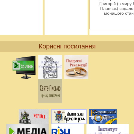
Григорій (в миру
Планчак) видален
монашого ста
Корисні посилання