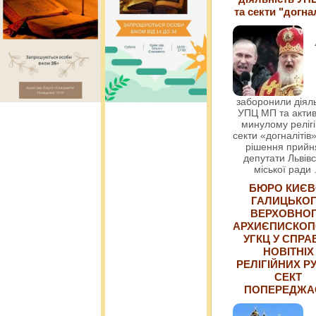
та секти "догна
заборонили діяль
УПЦ МП та актив
минулому релігі
секти «догналітів»
рішення прийн
депутати Львівс
міської ради
БЮРО КИЄВ
ГАЛИЦЬКО
ВЕРХОВНО
АРХИЄПИСКОП
УГКЦ У СПРА
НОВІТНІХ
РЕЛІГІЙНИХ РУ
СЕКТ
ПОПЕРЕДЖ