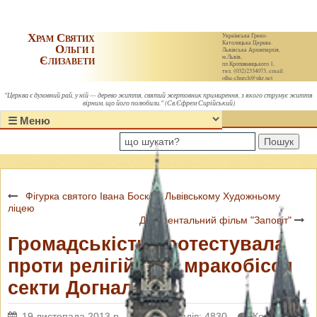
Храм Святих
Українська Греко-
Католицька Церква.
Ольги і
Львівська Архиєпархія,
Єлизавети
м.Львів,
пл.Кропивницького 1,
тел. (032)2334073, email:
olha-church@ukr.net
"Церква є духовний рай, у ній — дерево життя, святий жертовник примирення, з якого струмує життя
вірним, що його полюбили." (Св.Єфрем Сирійський)
Пошук
Фігурка святого Івана Боско в Львівському Художньому
ліцею
Документальний фільм "Заповіт"
Громадськість протестувала
проти релігійного мракобісся
секти Догнала
19 листопада 2013 р.
Переглядів: 4830
Коментарі: