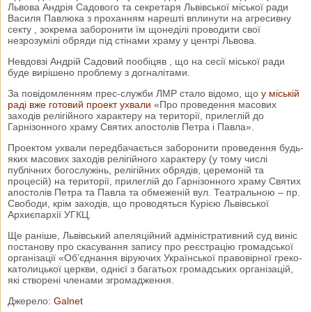
Львова Андрія Садового та секретаря Львівської міської ради
Василя Павлюка з проханням нарешті вплинути на агресивну
секту , зокрема заборонити їм щонеділі проводити свої
незрозумілі обряди під стінами храму у центрі Львова.
Невдовзі Андрій Садовий пообіцяв , що на сесії міської ради
буде вирішено проблему з догналітами.
За повідомленням прес-служби ЛМР стало відомо, що
у міській
раді вже готовий проект ухвали
«Про проведення масових
заходів релігійного характеру на території, прилеглій до
Гарнізонного храму Святих апостолів Петра і Павла».
Проектом ухвали передбачається заборонити проведення будь-
яких масових заходів релігійного характеру (у тому числі
публічних богослужінь, релігійних обрядів, церемоній та
процесій) на території, прилеглій до Гарнізонного храму Святих
апостолів Петра та Павла та обмеженій вул. Театральною – пр.
Свободи, крім заходів, що проводяться Курією Львівської
Архиєпархії УГКЦ.
Ще раніше, Львівський апеляційний адміністративний суд виніс
постанову про скасування запису про реєстрацію громадської
організації «Об’єднання віруючих Української правовірної греко-
католицької церкви, однієї з багатьох громадських організацій,
які створені членами згромадження.
Джерело:
Galnet