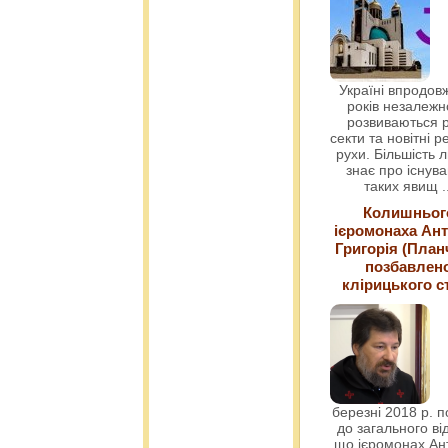
Україні впродовж
років незалежн
розвиваються р
секти та новітні ре
рухи. Більшість 
знає про існув
таких явищ
.
Колишньог
ієромонаха Ант
Григорія (План
позбавлен
клірицького с
березні 2018 р. 
до загального ві
що ієромонах Ант