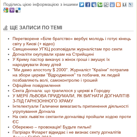
Поділись цією інформацією з іншими
ЩЕ ЗАПИСИ ПО ТЕМІ
Перетворене «Біле братство» вербує молодь і готує кінець
світу у Києві (+ відео)
Священники УГКЦ розповідали журналістам про секти
Догналіти окупували храм на Стрийщині
У Криму пастор викачує з жінок гроші і змушує їх
народжувати йому дітей
"Ми дамо апостолу $ 2000". Журналіст "Країни" потрапив
на збори церкви "Відродження" та побачив, як людей
позбавляють волі, самоконтролю і грошей
Офіційне повідомлення
Секта Догнала: що трапилося у церкві в Городку
У МЕРІЇ ЛЬВОВА ПРИДУМАЛИ, ЯК ВИГНАТИ ДОГНАЛІТІВ
З-ПІД ГАРНІЗОННОГО ХРАМУ
Інтелектуали Галичини вимагають припинення діяльності
угрупування Догнала
На сміх львів'ян сектанти-догналівці пройшли ходою проти
ЄС
Обережно – провокація! Будьте пильні!
Патріарх Філарет відкидає і не визнає секту догналітів