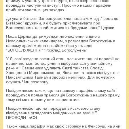
приймуть участь у третій Літургії, після звершення якої
проведуть наступний виступ. Просимо наших парафіян
прийняти участь в цих заходах.
До уваги батьків. Запрошуємо хлопчиків віком від 7 років до
Вівтарної дружини, які будуть прислуговувати при
Богослужіннях та знайомитися з обрядами нашої Церкви.
Наша Церква дотримується літочислення згідно з
Новоюльянським календарем, з розкладом Богослужінь в
нашому храмі можна ознайомитися у вкладці
"БОГОСЛУЖЕННЯ" "Розклад Богослужень"
У Львові введено воєнний стан, але життя нашої парафії не
припиняється: Богослужіння відбуваються у звичайному
режимі. Священики уділяють Святі таїнства Сповіді,
Хрещення і Миропомазання, Вінчання, а також відвідують з
Найсвятішими Тайнами хворих і немічних. Для померлих
служать Чин похорону.
Повідомляємо також, що на нашому парафіяльному сайті
проводиться
пряма трансляція Богослужінь
з нашого храму,
тому всі мають змогу цим скористатися.
Повідомляємо, що на період дії військового стану
відвідування оглядового майданчика на вежі НЕ
ПРОВОДИТЬСЯ.
Також наша парафія має свою
сторінку на Фейсбуці
, на якій