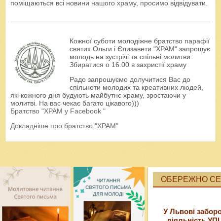
поміщаються всі новини нашого храму, просимо відвідувати.
Кожної суботи молодіжне братство парафії
святих Ольги і Єлизавети "ХРАМ" запрошує
молодь на зустрічі та спільні молитви.
Збиратися о 16.00 в захристії храму
Радо запрошуємо долучитися Вас до
спільноти молодих та креативних людей,
які кожного дня будують майбутнє храму, зростаючи у
молитві. На вас чекає багато цікавого)))
Братство "ХРАМ у Facebook "
Докладніше про братство "ХРАМ"
ОБЕРЕЖНО СЕК
У Львові забор
діяльність УП