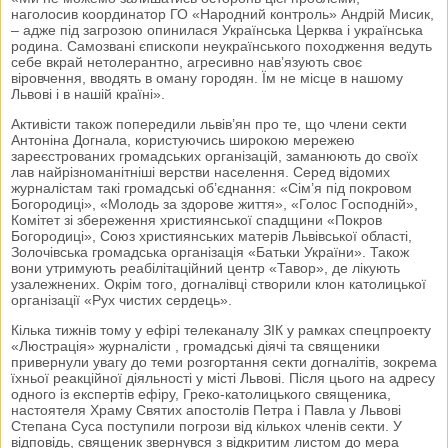
наголосив координатор ГО «Народний контроль» Андрій Мисик,
– адже під загрозою опинилася Українська Церква і українська
родина. Самозвані єпископи неукраїнського походження ведуть
себе вкрай нетолерантно, агресивно нав’язують своє
віровчення, вводять в оману городян. Їм не місце в нашому
Львові і в нашій країні».
Активісти також попередили львів’ян про те, що члени секти
Антоніна Догнала, користуючись широкою мережею
зареєстрованих громадських організацій, заманюють до своїх
лав найрізноманітніші верстви населення. Серед відомих
журналістам такі громадські об’єднання: «Сім’я під покровом
Богородиці», «Молодь за здорове життя», «Голос Господній»,
Комітет зі збереження християнської спадщини «Покров
Богородиці», Союз християнських матерів Львівської області,
Золочівська громадська організація «Батьки України». Також
вони утримують реабілітаційний центр «Тавор», де лікують
узалежнених. Окрім того, догналівці створили клон католицької
організації «Рух чистих сердець».
Кілька тижнів тому у ефірі телеканалу ЗІК у рамках спецпроекту
«Люстрація» журналісти , громадські діячі та священики
привернули увагу до теми розгортання секти догналітів, зокрема
їхньої реакційної діяльності у місті Львові. Після цього на адресу
одного із експертів ефіру, Греко-католицького священика,
настоятеля Храму Святих апостолів Петра і Павла у Львові
Степана Суса поступили погрози від кількох членів секти. У
відповідь, священик звернувся з відкритим листом до мера