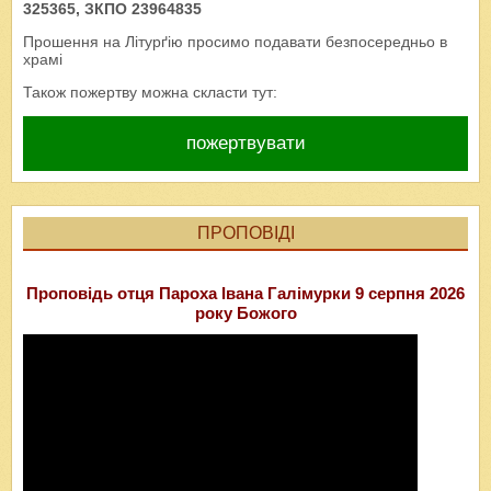
325365, ЗКПО 23964835
Прошення на Літурґію просимо подавати безпосередньо в
храмі
Також пожертву можна скласти тут:
пожертвувати
ПРОПОВІДІ
Проповідь отця Пароха Івана Галімурки 9 серпня 2026
року Божого