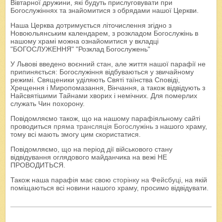
Вівтарної дружини, які будуть прислуговувати при
Богослужіннях та знайомитися з обрядами нашої Церкви.
Наша Церква дотримується літочислення згідно з
Новоюльянським календарем, з розкладом Богослужінь в
нашому храмі можна ознайомитися у вкладці
"БОГОСЛУЖЕННЯ" "Розклад Богослужень"
У Львові введено воєнний стан, але життя нашої парафії не
припиняється: Богослужіння відбуваються у звичайному
режимі. Священики уділяють Святі таїнства Сповіді,
Хрещення і Миропомазання, Вінчання, а також відвідують з
Найсвятішими Тайнами хворих і немічних. Для померлих
служать Чин похорону.
Повідомляємо також, що на нашому парафіяльному сайті
проводиться
пряма трансляція Богослужінь
з нашого храму,
тому всі мають змогу цим скористатися.
Повідомляємо, що на період дії військового стану
відвідування оглядового майданчика на вежі НЕ
ПРОВОДИТЬСЯ.
Також наша парафія має свою
сторінку на Фейсбуці
, на якій
поміщаються всі новини нашого храму, просимо відвідувати.