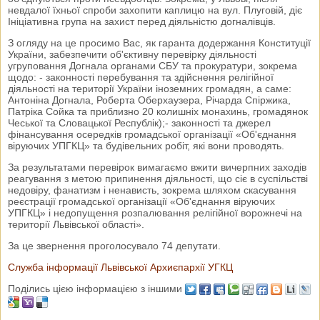
невдалої їхньої спроби захопити каплицю на вул. Плуговій, діє
Ініціативна група на захист перед діяльністю догналівців.
З огляду на це просимо Вас, як гаранта додержання Конституції
України, забезпечити об'єктивну перевірку діяльності
угруповання Догнала органами СБУ та прокуратури, зокрема
щодо: - законності перебування та здійснення релігійної
діяльності на території України іноземних громадян, а саме:
Антоніна Догнала, Роберта Оберхаузера, Річарда Спіржика,
Патріка Сойка та приблизно 20 колишніх монахинь, громадянок
Чеської та Словацької Республік);- законності та джерел
фінансування осередків громадської організації «Об'єднання
віруючих УПГКЦ» та будівельних робіт, які вони проводять.
За результатами перевірок вимагаємо вжити вичерпних заходів
реагування з метою припинення діяльності, що сіє в суспільстві
недовіру, фанатизм і ненависть, зокрема шляхом скасування
реєстрації громадської організації «Об'єднання віруючих
УПГКЦ» і недопущення розпалювання релігійної ворожнечі на
території Львівської області».
За це звернення проголосувало 74 депутати.
Служба інформації Львівської Архиєпархії УГКЦ
Поділись цією інформацією з іншими