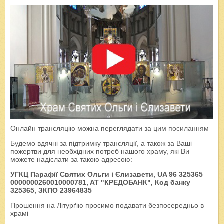
Онлайн трансляцію можна переглядати за цим
посиланням
Будемо вдячні за підтримку трансляції, а також за Ваші
пожертви для необхідних потреб нашого храму, які Ви
можете надіслати за такою адресою:
УГКЦ Парафії Святих Ольги і Єлизавети, UA 96 325365
0000000260010000781, AT "КРЕДОБАНК", Код банку
325365, ЗКПО 23964835
Прошення на Літурґію просимо подавати безпосередньо в
храмі