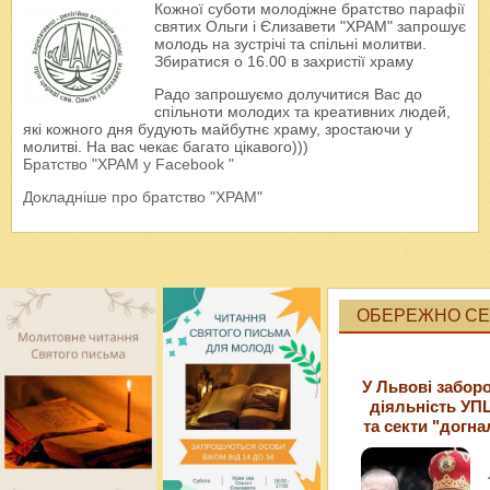
Кожної суботи молодіжне братство парафії
святих Ольги і Єлизавети "ХРАМ" запрошує
молодь на зустрічі та спільні молитви.
Збиратися о 16.00 в захристії храму
Радо запрошуємо долучитися Вас до
спільноти молодих та креативних людей,
які кожного дня будують майбутнє храму, зростаючи у
молитві. На вас чекає багато цікавого)))
Братство "ХРАМ у Facebook "
Докладніше про братство "ХРАМ"
ОБЕРЕЖНО СЕК
У Львові забор
діяльність УП
та секти "догна