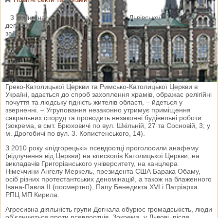
3 липня на черговому засіданні сесії Львівської обласної ради
депутати звернулися до Президента України щодо
забезпечення об'єктивної перевірки діяльності на території
Львівської області релігійного угруповання, очолюваного
іноземним громадянином А. Догналом, яке іменує себе
«Українська Правовірна Греко-Католицька Церква».
«Упродовж останніх років так звана «УПГКЦ» провадить
агресивну кампанію розпалювання ненависті до Української
Греко-Католицької Церкви та Римсько-Католицької Церкви в
Україні, вдається до спроб захоплення храмів, ображає релігійні
почуття та людську гідність жителів області, – йдеться у
зверненні. – Угруповання незаконно утримує приміщення
сакральних споруд та проводить незаконні будівельні роботи
(зокрема, в смт. Брюховичі по вул. Шкільній, 27 та Сосновій, 3; у
м. Дрогобичі по вул. 3. Копистенського, 14).
З 2010 року «підгорецькі» псевдоотці проголосили анафему
(відлучення від Церкви) на єпископів Католицької Церкви, на
викладачів Григоріанського університету, на канцлера
Німеччини Ангелу Меркель, президента США Барака Обаму,
осіб різних протестантських деномінацій, а також на блаженного
Івана-Павла II (посмертно), Папу Бенедикта XVI і Патріарха
РПЦ МП Кирила.
Агресивна діяльність групи Догнала обурює громадськість, люди
об'єднуються проти псевдоотців. Зокрема, у Львові, після