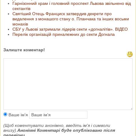
Гарнізонний храм і головний проспект Львова звільнено від
сектантів
Святіший Отець Франциск затвердив декрети про
видалення з монашого стану о. Планчака та інших восьми
монахів
СБУ у Львові затримали лідерів секти «догналітів». ВІДЕО
Перелік організацій приналежних до секти Догнала
Залиште коментар!
Ваше ім'я
(Щоб коментувати анонімно, введіть ім'я і символи
внизу).
Анонімні Коментарі буде опубліковано після
перевірки.