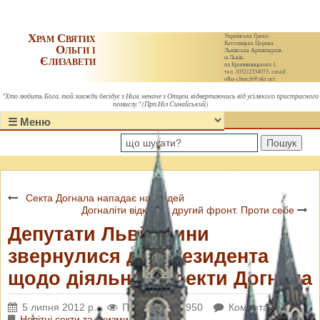
Храм Святих
Українська Греко-
Католицька Церква.
Ольги і
Львівська Архиєпархія,
Єлизавети
м.Львів,
пл.Кропивницького 1,
тел. (032)2334073, email:
olha-church@ukr.net
"Хто любить Бога, той завжди бесідує з Ним, неначе з Отцем, відвертаючись від усілякого пристрасного
помислу." (Прп.Ніл Синайський)
Пошук
Секта Догнала нападає на людей
Догналіти відкрили другий фронт. Проти себе
Депутати Львівщини
звернулися до Президента
щодо діяльності секти Догнала
5 липня 2012 р.
Переглядів: 5950
Коментарі: 0
Новітні секти та схизми