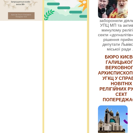
заборонили діяль
УПЦ МП та актив
минулому релігі
секти «догналітів»
рішення прийн
депутати Львівс
міської ради
БЮРО КИЄВ
ГАЛИЦЬКО
ВЕРХОВНО
АРХИЄПИСКОП
УГКЦ У СПРА
НОВІТНІХ
РЕЛІГІЙНИХ РУ
СЕКТ
ПОПЕРЕДЖ