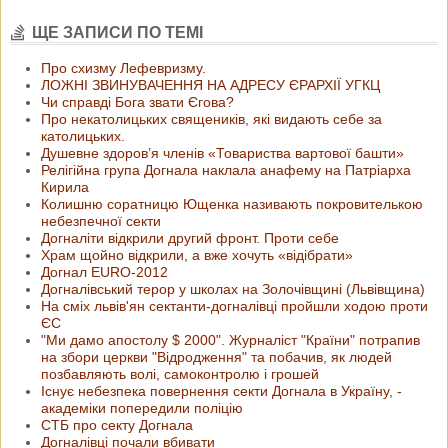
ЩЕ ЗАПИСИ ПО ТЕМІ
Про схизму Лефевризму.
ЛОЖНІ ЗВИНУВАЧЕННЯ НА АДРЕСУ ЄРАРХІЇ УГКЦ
Чи справді Бога звати Єгова?
Про некатолицьких священиків, які видають себе за
католицьких.
Душевне здоров’я членів «Товариства вартової башти»
Релігійна група Догнала наклала анафему на Патріарха
Кирила
Колишню соратницю Ющенка називають покровителькою
небезпечної секти
Догналіти відкрили другий фронт. Проти себе
Храм щойно відкрили, а вже хочуть «відібрати»
Догнал ЕURO-2012
Догналівський терор у школах на Золочівщині (Львівщина)
На сміх львів'ян сектанти-догналівці пройшли ходою проти
ЄС
"Ми дамо апостолу $ 2000". Журналіст "Країни" потрапив
на збори церкви "Відродження" та побачив, як людей
позбавляють волі, самоконтролю і грошей
Існує небезпека повернення секти Догнала в Україну, -
академіки попередили поліцію
СТБ про секту Догнала
Догналівці почали вбивати