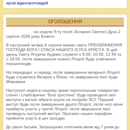
архів відеопроповідей
ОГОЛОШЕННЯ
на неділю 9-ту після Зіслання Святого Духа 2
серпня 2026 року Божого
В наступний четвер 6 серпня маємо свято ПРЕОБРАЖЕННЯ
ГОСПОДА БОГА І СПАСА НАШОГО ІСУСА ХРИСТА. В цей
деннь Святу Літургію будемо служити о 8.00, 10.00, 12.99 та
о 18.00, після завершення кожної Літургії буде освячення
першоплодів.
На передодні, в середу, після завершення вечірньої Літургії
буде служитися Вечірня з Літією, по завершення якої буде
Мированя
Наступної неділі в нашому храмі тернопільське товариство
сліпих і слабозрячих "Біла тростина" буде проводити свої
виступи з метою зібрати кошти на потреби ЗСУ. Перший
виступ буде після завершення другої Літургії, після чого вони
приймуть участь у третій Літургії, після звершення якої
проведуть наступний виступ. Просимо наших парафіян
прийняти участь в цих заходах.
До уваги батьків. Запрошуємо хлопчиків віком від 7 років до