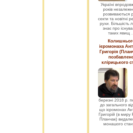
Україні впродовж
років незалежн
розвиваються р
секти та новітні ре
рухи. Більшість 
знає про існув
таких явищ
.
Колишньог
ієромонаха Ант
Григорія (План
позбавлен
клірицького с
березні 2018 р. 
до загального ві
що ієромонах Ант
Григорій (в миру
Планчак) видален
монашого ста