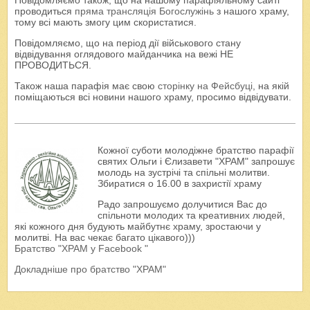
Повідомляємо також, що на нашому парафіяльному сайті
проводиться
пряма трансляція Богослужінь
з нашого храму,
тому всі мають змогу цим скористатися.
Повідомляємо, що на період дії військового стану
відвідування оглядового майданчика на вежі НЕ
ПРОВОДИТЬСЯ.
Також наша парафія має свою
сторінку на Фейсбуці
, на якій
поміщаються всі новини нашого храму, просимо відвідувати.
Кожної суботи молодіжне братство парафії
святих Ольги і Єлизавети "ХРАМ" запрошує
молодь на зустрічі та спільні молитви.
Збиратися о 16.00 в захристії храму
Радо запрошуємо долучитися Вас до
спільноти молодих та креативних людей,
які кожного дня будують майбутнє храму, зростаючи у
молитві. На вас чекає багато цікавого)))
Братство "ХРАМ у Facebook "
Докладніше про братство "ХРАМ"