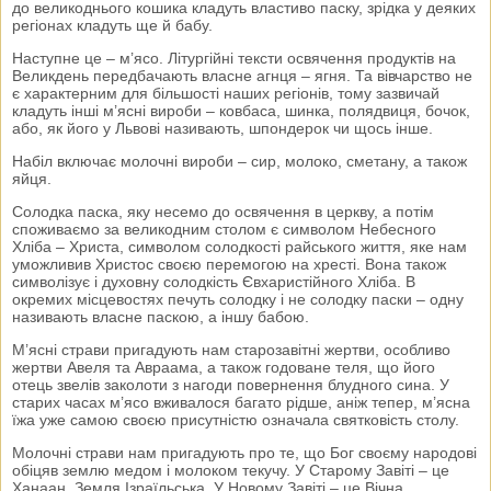
до великоднього кошика кладуть властиво паску, зрідка у деяких
регіонах кладуть ще й бабу.
Наступне це – м’ясо. Літургійні тексти освячення продуктів на
Великдень передбачають власне агнця – ягня. Та вівчарство не
є характерним для більшості наших регіонів, тому зазвичай
кладуть інші м’ясні вироби – ковбаса, шинка, полядвиця, бочок,
або, як його у Львові називають, шпондерок чи щось інше.
Набіл включає молочні вироби – сир, молоко, сметану, а також
яйця.
Солодка паска, яку несемо до освячення в церкву, а потім
споживаємо за великодним столом є символом Небесного
Хліба – Христа, символом солодкості райського життя, яке нам
уможливив Христос своєю перемогою на хресті. Вона також
символізує і духовну солодкість Євхаристійного Хліба. В
окремих місцевостях печуть солодку і не солодку паски – одну
називають власне паскою, а іншу бабою.
М’ясні страви пригадують нам старозавітні жертви, особливо
жертви Авеля та Авраама, а також годоване теля, що його
отець звелів заколоти з нагоди повернення блудного сина. У
старих часах м’ясо вживалося багато рідше, аніж тепер, м’ясна
їжа уже самою своєю присутністю означала святковість столу.
Молочні страви нам пригадують про те, що Бог своєму народові
обіцяв землю медом і молоком текучу. У Старому Завіті – це
Ханаан, Земля Ізраїльська. У Новому Завіті – це Вічна