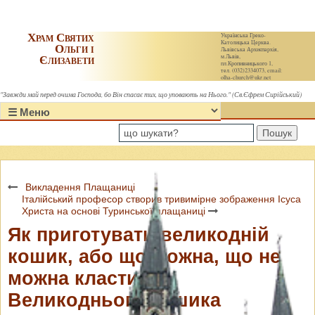
Храм Святих
Українська Греко-
Католицька Церква.
Ольги і
Львівська Архиєпархія,
Єлизавети
м.Львів,
пл.Кропивницького 1,
тел. (032)2334073, email:
olha-church@ukr.net
"Завжди май перед очима Господа, бо Він спасає тих, що уповають на Нього." (Св.Єфрем Сирійський)
Пошук
Викладення Плащаниці
Італійський професор створив тривимірне зображення Ісуса
Христа на основі Туринської плащаниці
Як приготувати великодній
кошик, або що можна, що не
можна класти до
Великоднього кошика