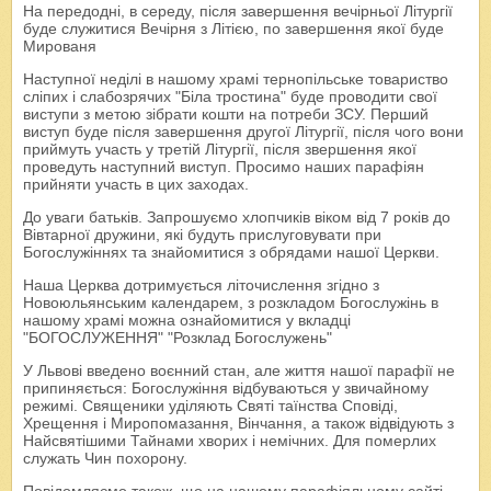
На передодні, в середу, після завершення вечірньої Літургії
буде служитися Вечірня з Літією, по завершення якої буде
Мированя
Наступної неділі в нашому храмі тернопільське товариство
сліпих і слабозрячих "Біла тростина" буде проводити свої
виступи з метою зібрати кошти на потреби ЗСУ. Перший
виступ буде після завершення другої Літургії, після чого вони
приймуть участь у третій Літургії, після звершення якої
проведуть наступний виступ. Просимо наших парафіян
прийняти участь в цих заходах.
До уваги батьків. Запрошуємо хлопчиків віком від 7 років до
Вівтарної дружини, які будуть прислуговувати при
Богослужіннях та знайомитися з обрядами нашої Церкви.
Наша Церква дотримується літочислення згідно з
Новоюльянським календарем, з розкладом Богослужінь в
нашому храмі можна ознайомитися у вкладці
"БОГОСЛУЖЕННЯ" "Розклад Богослужень"
У Львові введено воєнний стан, але життя нашої парафії не
припиняється: Богослужіння відбуваються у звичайному
режимі. Священики уділяють Святі таїнства Сповіді,
Хрещення і Миропомазання, Вінчання, а також відвідують з
Найсвятішими Тайнами хворих і немічних. Для померлих
служать Чин похорону.