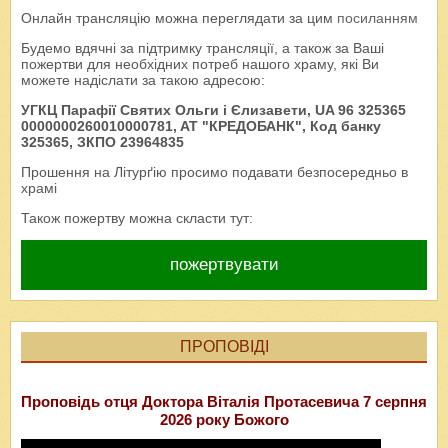
Онлайн трансляцію можна переглядати за цим
посиланням
Будемо вдячні за підтримку трансляції, а також за Ваші
пожертви для необхідних потреб нашого храму, які Ви
можете надіслати за такою адресою:
УГКЦ Парафії Святих Ольги і Єлизавети, UA 96 325365
0000000260010000781, AT "КРЕДОБАНК", Код банку
325365, ЗКПО 23964835
Прошення на Літурґію просимо подавати безпосередньо в
храмі
Також пожертву можна скласти тут:
пожертвувати
ПРОПОВІДІ
Проповідь отця Доктора Віталія Протасевича 7 серпня
2026 року Божого