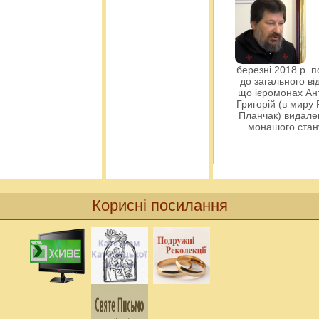
березні 2018 р. 
до загального ві
що ієромонах Ант
Григорій (в миру
Планчак) видален
монашого ста
Корисні посилання