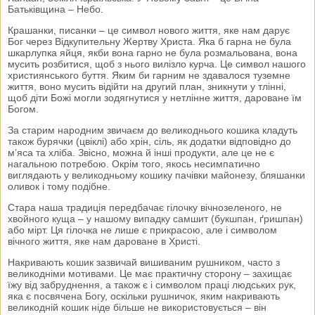
Батьківщина – Небо.
Крашанки, писанки – це символ нового життя, яке нам дарує
Бог через Відкупительну Жертву Христа. Яка б гарна не була
шкарлупка яйця, якби вона гарно не була розмальована, вона
мусить розбитися, щоб з нього вилізло курча. Це символ нашого
християнського буття. Яким би гарним не здавалося туземне
життя, воно мусить відійти на другий план, зникнути у тлінні,
щоб діти Божі могли зодягнутися у нетлінне життя, дароване їм
Богом.
За старим народним звичаєм до великоднього кошика кладуть
також бурячки (цвіклі) або хрін, сіль, як додатки відповідно до
м’яса та хліба. Звісно, можна й інші продукти, але це не є
нагальною потребою. Окрім того, якось несимпатично
виглядають у великодньому кошику пачівки майонезу, бляшанки
оливок і тому подібне.
Стара наша традиція передбачає гілочку вічнозеленого, не
хвойного куща – у нашому випадку самшит (букшпан, ґришпан)
або мірт. Ця гілочка не лише є прикрасою, але і символом
вічного життя, яке нам дароване в Христі.
Накривають кошик зазвичай вишиваним рушником, часто з
великодніми мотивами. Це має практичну сторону – захищає
їжу від забруднення, а також є і символом праці людських рук,
яка є посвячена Богу, оскільки рушничок, яким накривають
великодній кошик ніде більше не використовується – він