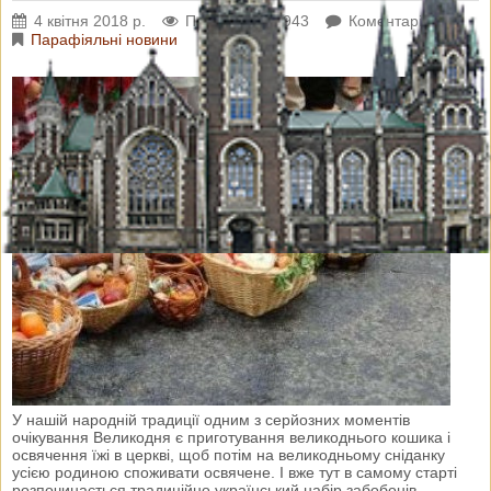
4 квітня 2018 р.
Переглядів: 4943
Коментарі: 0
Парафіяльні новини
У нашій народній традиції одним з серйозних моментів
очікування Великодня є приготування великоднього кошика і
освячення їжі в церкві, щоб потім на великодньому сніданку
усією родиною споживати освячене. І вже тут в самому старті
розпочинається традиційно український набір забобонів.