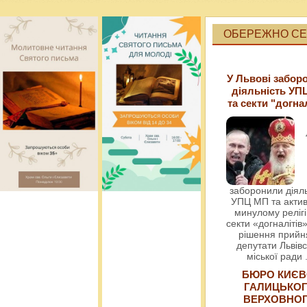
ОБЕРЕЖНО СЕК
У Львові забор
діяльність УП
та секти "догна
заборонили діяль
УПЦ МП та актив
минулому релігі
секти «догналітів»
рішення прийн
депутати Львівс
міської ради
БЮРО КИЄВ
ГАЛИЦЬКО
ВЕРХОВНО