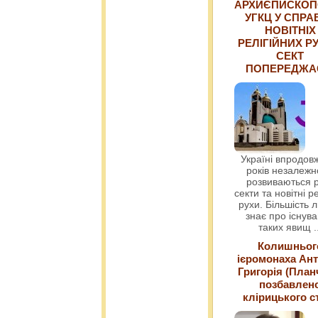
АРХИЄПИСКОП
УГКЦ У СПРА
НОВІТНІХ
РЕЛІГІЙНИХ РУ
СЕКТ
ПОПЕРЕДЖ
Україні впродовж
років незалежн
розвиваються р
секти та новітні ре
рухи. Більшість 
знає про існув
таких явищ
.
Колишньог
ієромонаха Ант
Григорія (План
позбавлен
клірицького с