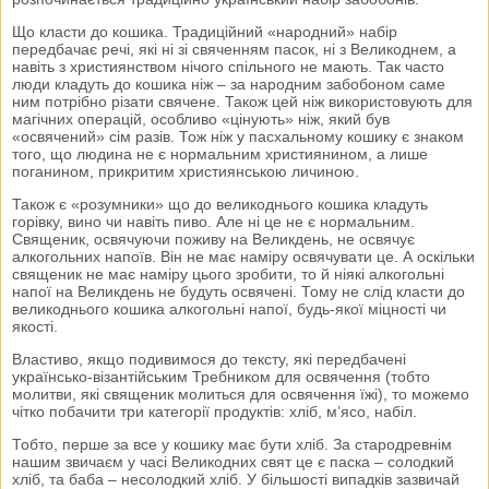
Що класти до кошика. Традиційний «народний» набір
передбачає речі, які ні зі свяченням пасок, ні з Великоднем, а
навіть з християнством нічого спільного не мають. Так часто
люди кладуть до кошика ніж – за народним забобоном саме
ним потрібно різати свячене. Також цей ніж використовують для
магічних операцій, особливо «цінують» ніж, який був
«освячений» сім разів. Тож ніж у пасхальному кошику є знаком
того, що людина не є нормальним християнином, а лише
поганином, прикритим християнською личиною.
Також є «розумники» що до великоднього кошика кладуть
горівку, вино чи навіть пиво. Але ні це не є нормальним.
Священик, освячуючи поживу на Великдень, не освячує
алкогольних напоїв. Він не має наміру освячувати це. А оскільки
священик не має наміру цього зробити, то й ніякі алкогольні
напої на Великдень не будуть освячені. Тому не слід класти до
великоднього кошика алкогольні напої, будь-якої міцності чи
якості.
Властиво, якщо подивимося до тексту, які передбачені
українсько-візантійським Требником для освячення (тобто
молитви, які священик молиться для освячення їжі), то можемо
чітко побачити три категорії продуктів: хліб, м’ясо, набіл.
Тобто, перше за все у кошику має бути хліб. За стародревнім
нашим звичаєм у часі Великодних свят це є паска – солодкий
хліб, та баба – несолодкий хліб. У більшості випадків зазвичай