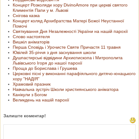
Концерт Розколяди хору DivinoAmore при церкві святого
Климентія Папи у м. Львові
Снігова казка
Концерт коляд Архибратства Матері Божої Неустанної
Помочі
Святкування Дня Незалежності України на нашій парохії
Слово настоятеля
Вишкіл аніматорів
Перша Сповідь і Урочисте Святе Причастя 11 травня
Ювілей 35-річчя з дня заснування школи
Душпастирські відвідини Архиєпископа і Митрополита
Львівського Ігоря до нашої парохії
Проща до Борислава і Грушева
Церковні пісні у виконанні парафіяльного дитячо-юнацького
хору "НАДІЯ"
Храмовий празник
Навчальна зустріч Школи християнського аніматора
Канікули з Богом
Великдень на нашій парохії
Залиште коментар!