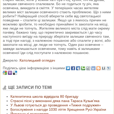
залишки свяченого спалювали. Бо не годиться ту річ, яка
освячена, викидати в сміття. У теперішніх часах жителям
великих міст залишки освяченого стають проблемою. Що з ними
робити? Найкращий спосіб вберегти себе від святотацької
поведінки – спалити ці залишки. Якщо це з якихось причин не
можливо зробити, то необхідно принаймні їх закопати на місці,
яке люди не топчуть. Жителям великого міста слід мати окрему
пачівку, бажано таку, що герметично закривається і до часу
наступного виїзду на природу зберігати залишки свяченого там,
а тоді при нагоді, з належною пошаною або спалити у вогні, або
закопати на місці, де люди не топчуть. Один раз освячене –
завжди залишається освяченим, тому навіть зі залишками
освяченої їди слід поступати з належною пошаною.
Джерело :
Католицький оглядач
Поділись цією інформацією з іншими
ЩЕ ЗАПИСИ ПО ТЕМІ
Катехитична школа відвідала 80 бригаду
Страсні пісні у виконанні дяка пана Тараса Кузьм'яка
У Львові готуються до проведення «Тижня подружжя»
Богослужіння з нагоди 1030 ліття Хрещення Русі-України
Йорданські водосвяття