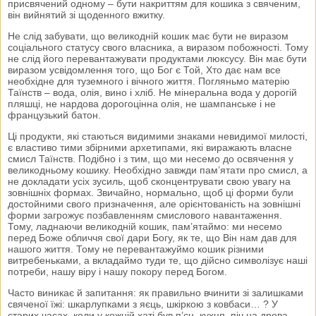
присвячений одному – бути накриттям для кошика з свяченим,
він вийнятий зі щоденного вжитку.
Не слід забувати, що великодній кошик має бути не виразом
соціального статусу свого власника, а виразом побожності. Тому
не слід його перевантажувати продуктами люксусу. Він має бути
виразом усвідомлення того, що Бог є Той, Хто дає нам все
необхідне для туземного і вічного життя. Погляньмо матерію
Таїнств – вода, олія, вино і хліб. Не мінеральна вода у дорогій
пляшці, не нардова дорогоцінна олія, не шампанське і не
французький батон.
Ці продукти, які стаються видимими знаками невидимої милості,
є властиво тими збірними архетипами, які виражають власне
смисл Таїнств. Подібно і з тим, що ми несемо до освячення у
великодньому кошику. Необхідно завжди пам’ятати про смисл, а
не докладати усіх зусиль, щоб сконцентрувати свою увагу на
зовнішніх формах. Звичайно, нормально, щоб ці форми були
достойними свого призначення, але орієнтованість на зовнішні
форми загрожує позбавленням смислового навантаження.
Тому, ладнаючи великодній кошик, пам’ятаймо: ми несемо
перед Боже обличчя свої дари Богу, як те, що Він нам дав для
нашого життя. Тому не перевантажуймо кошик різними
витребеньками, а вкладаймо туди те, що дійсно символізує наші
потреби, нашу віру і нашу покору перед Богом.
Часто виникає й запитання: як правильно вчинити зі залишками
свяченої їжі: шкарлупками з яєць, шкіркою з ковбаси… ? У
старих часах, коли у кожній хаті був п’єц, кухня, піч на дрова,